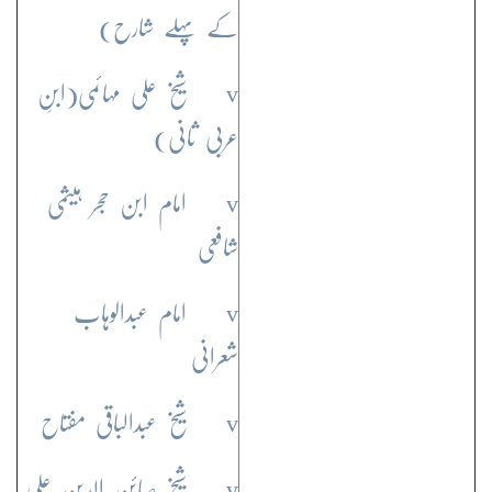
کے پہلے شارح)
v شیخ علی مہائمی(ابنِ
عربی ثانی)
v امام ابن حجر ہیثمی
شافعی
v امام عبدالوہاب
شعرانی
v شیخ عبدالباقی مفتاح
v شیخ صائن الدین علی