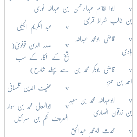
v ابوا لقاسم عبدالرحمٰن
بن عبداللہ نوری
بن غالب شراط قرطبی
v عبد الکریم الجیلی
v قاضی ابومحمد عبداللہ
v صدر الدین قونویؒ(
بادی
شیخ کے افکار کے سب
v قاضی ابوبکر محمد بن
سے پہلے شارح)
احمد بن حمزہ
v عفیف الدین تلمسانی
v ابوعبداللہ محمد بن سعید
v ابوالمعالی محمد بن سوار
بن زرقون انصاری
المعروف نجم بن اسرائیل
v محدث ابومحمد عبدالحق