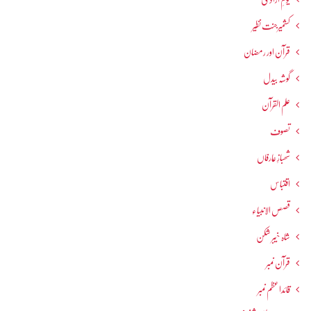
کشمیرجنت نظیر
قرآن اور رمضان
گوشہ بیدل
علم القرآن
تصوف
شھبازِ عارفاں
اقتباس
قصص الانبیاء
شاہ خیبر شکن
قرآن نمبر
قائداعظم نمبر