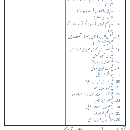
الشام)
امام ابن الصلاح شہرزوری (صاحب
مقدمہ ابن صلاح)
امام علم الدین سخاوی (نحو و قراءات کے
ماہر)
افضل الدین کاشانی (فلسفہ و تصوف میں
تطبیق کیلئے مشہور)
شیخ سعد الدین محمد بن مؤید بن عبد اللہ بن
علی بن حمویہ حموی
شیخ محمد بن سعید دبیثی
شیخ صدر الدین قونوی
عبد الکریم الجیلی
شیخ عز الدین بن عبدالسلام
شیخ فرید الدین عطار
شیخ شہاب الدین عمر بن محمد سہروردی
شیخ ابوالحسن شاذلی
شیخ ابو مَدْیَن غوث المغربی
امام نجم الدین کبریٰ
مولانا جلال الدین رومی