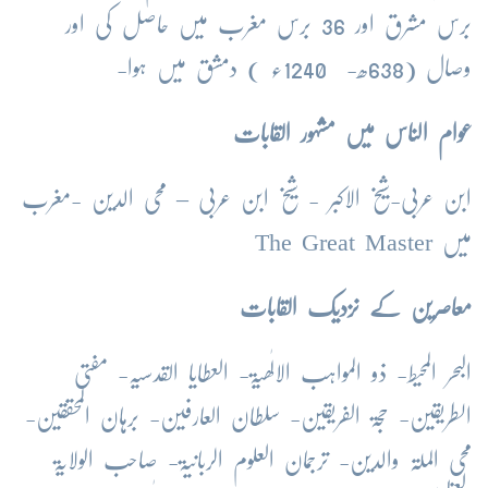
برس مشرق اور 36 برس مغرب میں حاصل کی اور
وصال (638ھ- 1240ء ) دمشق میں ہوا-
عوام الناس میں مشہور القابات
ابن عربی-شیخ الاکبر - شیخ ابن عربی – محی الدین -مغرب
میں The Great Master
معاصرین کے نزدیک القابات
البحر المحیط- ذو المواہب الالٰھیۃ- العطایا القدسیہ- مفتی
الطریقین- حجۃ الفریقین- سلطان العارفین- برہان المحققین-
محی الملۃ والدین- ترجمان العلوم الربانیۃ- صاحب الولایۃ