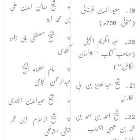
v شیخ صائن الدین علی
19. سعید الدین فرغانی
بن محمد الۃ
(متوفی: 700ھ)
v الشیخ مصطفیٰ بالی زادہ
20. عبد الکریم الجیلی
آفندی
(صاحب کتاب ’’الانسان
الکامل‘‘)
v امام العلماء الشیخ
عبدالرحمن الجامی
21. شیخ عبدالعزیز بن ابی
الفارس
v الشیخ مویدالدین الجندی
22. شیخ احمد بن احمد بن
v شیخ الاسلام ابن حجر
محمد بن عیسی الشہاب
ہیتمی الشافعی