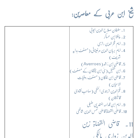
شیخ ابن عربی کے معاصرین:
سلطان صلاح الدین ایوبی
حافظ ابن عساکر
امام فخر الدین رازی
امام برہان الدین مَرغینانی (مصنف ہدایہ
شریف)
قاضی ابن رُشد (Averroes)
ابن طفیل (حیّ ابن یقظان کے مصنف)
قاضی ابن خلکان ( مصنف: وفیات
الاعیان)
فخرالدین ازجندی الحنفی (صاحبِ فتاویٰ
قاضیخان)
امام ابن قدامہ المقدسی حنبلی
قاضی القضاۃ قاضی شمس الدین شافعی
11. قاضی القضاۃ زین
الدین زواری مالکی