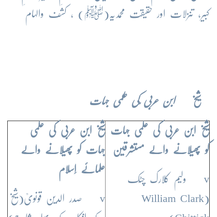
کبیر، تنزلات اور حقیقت محمدیہ(ﷺ) ، کشف والہام
شیخ
ابن عربی ؒکی علمی جہات
شیخ ابن عربی کی علمی جہات
شیخ ابن عربی کی علمی
کو پھیلانے والے مستشرقین
جہات کو پھیلانے والے
علمائے اِسلام
v ولیم کلارک چٹِک
(William Clark
v صدر الدین قونویؒ(شیخ