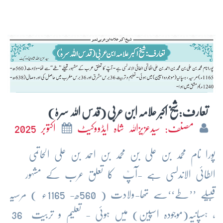
تعارف: شیخ اکبر علامہ ابن عربی (قدس اللہ سرہٗ)
مصنف: سیدعزیزاللہ شاہ ایڈووکیٹ
اکتوبر 2025
پورا نام محمد بن علی بن محمد بن احمد بن علی الحاتمی
الطائی الاندلسی ہے -آپؒ کا تعلق عرب کے مشہور
قبیلے ’’طے‘‘سے تھا-ولادت ( 560ھ- 1165ء ) مرسیہ
، ہسپانیہ(موجودہ اسپین) میں ہوئی - تعلیم و تربیت 36