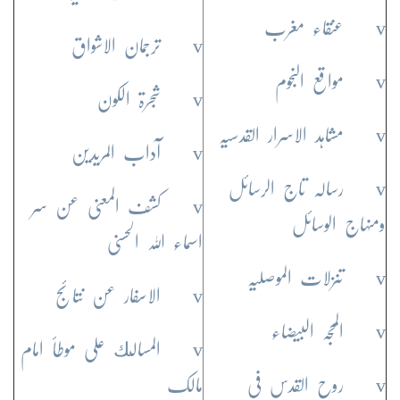
v عنقاء مغرب
v ترجمان الاشواق
v مواقع النجوم
v شجرۃ الکون
v مشاہد الاسرار القدسیہ
v آداب المریدین
v رسالہ تاج الرسائل
v کشف المعنی عن سر
ومنہاج الوسائل
اسماء اللہ الحسنی
v تنزلات الموصلیہ
v الاسفار عن نتائج
v المحجہ البیضاء
v المسالك علی موطأ امام
v روح القدس فی
مالک