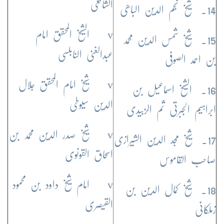
الشافعی
14. شیخ نجم الدین الباھی
v الشیخ المحقق امام
15. شیخ شمس الدین محمد
عبدالغنی النابلسی
بن احمد الصوفی
v شیخ امام المحقق جلال
16. الشیخ اسماعیل بن
الدین سیوطی
ابراہیم الجبرتی ثم الزبیدی
v شیخ صدر الدین محمد بن
17. شیخ مجد الدین الشیرازی
اسحاق القونوی
صاحب القاموس
v امام شیخ داود بن محمود
18. شیخ کمال الدین بن
القیصری
زملکانی