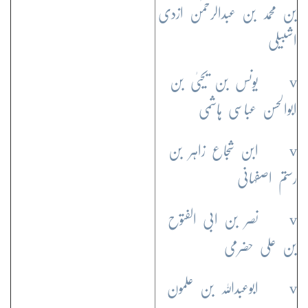
بن محمد بن عبدالرحمٰن ازدی
اشبیلی
v یونس بن یحییٰ بن
ابوالحسن عباسی ہاشمی
v ابن شجاع زاہر بن
رستم اصفہانی
v نصر بن ابی الفتوح
بن علی حضرمی
v ابوعبداللہ بن علمون