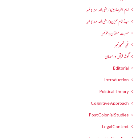
امام جعفرصادق(رضی اللہ عنہ) نمبر
سیدنا امام حسین(رضی اللہ عنہ) نمبر
حضرت سلطان باھوؒ نمبر
فنِ تعمیر نمبر
گوشہ قرآن و رمضان
Editorial
Introduction
Political Theory
Cognitive Approach
Post Colonial Studies
Legal Context