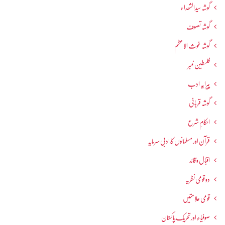
گوشہ سیدالشھداء
گوشہ تصوف
گوشہ غوث الاعظم
فلسطین نمبر
پیرایہ ادب
گوشہ قربانی
احکامِ شرع
قرآن اور مسلمانوں کا ادبی سرمایہ
اقبال و قائد
دو قومی نظریہ
قومی علامتیں
صوفیاء اور تحریک ِپاکستان