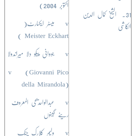
اکتوبر 2004)
31. الشیخ کمال الدین
v میسٹر ایکہارٹ(
الکاشی
Meister Eckhart )
v جووانی پیکو دلا میراندولا
v (Giovanni Pico
della Mirandola)
v عبدالواحدیحی المعروف
رینے گینوں
v ولیم کلارک چٹِک