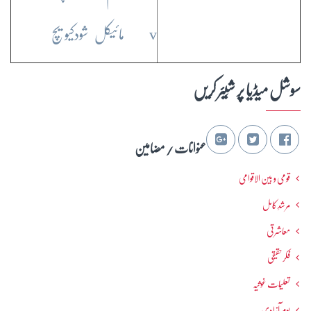
v مائیکل شودکیویچ
سوشل میڈیا پر شِیئر کریں
عنوانات / مضامین
قومی و بین الاقوامی
مرشدِ کامل
معاشرتی
فکرحقیقی
تعلیمات غوثیہ
یومِ آزادی