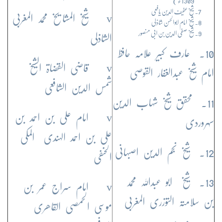
1309ء )
شیخ عفیف الدین یافعی
v شیخ المشایخ محمد المغربی
شیخ امام ابوالحسن شاذلی
شیخ صفی الدین بن ابی منصور
الشاذلی
10. عارف کبیر علامہ حافظ
v قاضی القضاۃ الشیخ
امام شیخ عبدالغفار القوصی
شمس الدین الشافعی
11. محقق شیخ شہاب الدین
v امام علی بن احمد بن
سہروردی
علی بن احمد الہندی المکی
12. شیخ نجم الدین اصبہانی
الحنفی
13. شیخ ابو عبداللہ محمد
v امام سراج عمر بن
بن سلامتہ التوزری المغربی
موسی الحمصی القاھری