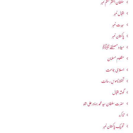
سلطان الفقر ششم نمبر
اقبال نمبر
سیرت نمبر
پاکستان نمبر
میلاد مصطفےٰﷺ
مظلوم مسلمان
اصلاحی جماعت
تحفظ ناموسِ رسالت
گوشہ اقبال
حضرت سلطان سید محمد بہادرعلی شاہ
تذکرہ
تحریکِ پاکستان نمبر