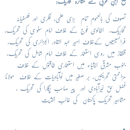
شیخ ابنِ عربیؒ سے متاثرہ تحاریک:
تصوف کی بالعموم تمام بڑی علمی، فکری اور فلسفیانہ
تحاریک، اطالوی فوج کے خلاف امام سنوسی کی تحریک،
فرانسیسیوں کےخلاف امیر عبد القادر الجزائری کی تحریک،
قفقاز میں روسی استعمار کے خلاف امام شامل کی تحریک،
جنوب مشرقی ایشیاء میں استعماری طاقتوں کے خلاف
مزاحمتی تحریکیں، برِ صغیر میں نوآبادیات کے خلاف مولانا
فضل حق خیرآبادی اور پیر صاحب پگارا کی تحریک ،
مشاہیرِ تحریک پاکستان کی غالب اکثریت