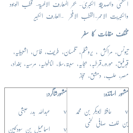
العظمیٰ والصدیقۃ الکبریٰ- بحر المعارف الالھٰیۃ- قطب الوجود
والکبریت الاحمر-القطب الافخر -العارف الکبیر
مختلف مقامات کا سفر
تیونس، مراکش ، یروشلم، تلمسان، طریف، فاس، اشبیلیہ،
قبرفیق، مورور،قرطبہ، بجایہ، سبتہ،سلا، اناطولیہ، مرسیہ، بغداد،
مصر، حلب، دمشق، حجاز
مشہور اساتذہ:
مشہورشاگرد:
v حافظ ابوبکر بن محمد
v عبداللہ بدر حبشی
بن خلف صافی لخمی
v اسماعیل بن سودکین