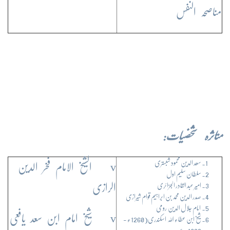
مناصحہ النفس
متاثرہ شخصیات:
سعد الدین محمود شبستری
v الشیخ الامام فخر الدین
سلطان سلیم اول
امیر عبد القادر الجزائری
الرازی
صدر الدین محمد بن ابراہیم قوام شیرازی
امام جلال الدین رومی
v شیخ امام ابن سعد یافعی
شیخ ابن عطاء اللہ اسکندری(1260ء -