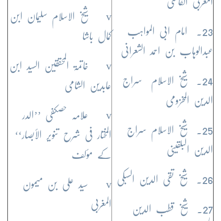
المغربی الفاسی
v شیخ الاسلام سلیمان ابن
23. امام ابی المواہب
کمال باشا
عبدالوہاب بن احمد الشعرانی
v خاتمۃ المحققین السید ابن
24. شیخ الاسلام سراج
عابدین الشامی
الدین المخزومی
v علامہ حصکفی ’’الدر
25. شیخ الاسلام سراج
المختار فی شرح تنویر الأبصار‘‘
الدین البلقینی
کے مؤلف
26. شیخ تقی الدین السبکی
v سید علی بن میمون
المغربی
27. شیخ قطب الدین