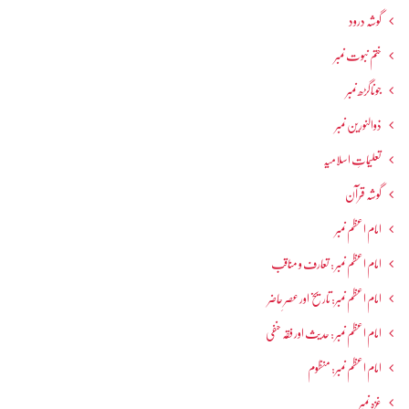
گوشہ درود
ختم نبوت نمبر
جوناگڑھ نمبر
ذوالنورین نمبر
تعلیماتِ اسلامیہ
گوشہ قرآن
امام اعظم نمبر
امام اعظم نمبر : تعارف و مناقب
امام اعظم نمبر: تاریخ اور عصرِ حاضر
امام اعظم نمبر : حدیث اور فقہ حنفی
امام اعظم نمبر: منظوم
غزہ نمبر