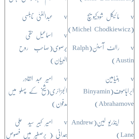
v مائیکل شودکیویچ
v عبدالغنیٰ نابلسی
(Michel Chodkiewicz)
v اسماعیل حقی
v رالف آسٹن(Ralph
بُرصوی(صاحب روح
Austin)
البیان)
v بنیامین
v امیر عبد القادر
ابراہاموف(Binyamin
الجزائری(شیخ کے پہلو میں
Abrahamove)
مدفون)
v اینڈریو لین(Andrew
v امیر کبیر سید علی
Lane)
ہمدانی ؒ( برصغیر میں فصوص