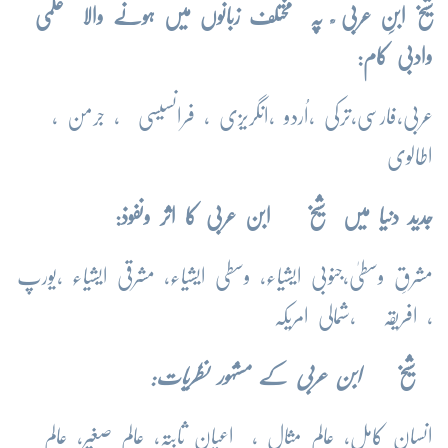
شیخ ابنِ عربی ؒ پہ مختلف زبانوں میں ہونے والا علمی
وادبی کام:
عربی،فارسی،ترکی ،اُردو ،انگریزی ، فرانسیسی ، جرمن ،
اطالوی
جدید دنیا میں شیخ ابن عربی کا اثر ونفوذ:
مشرقِ وسطیٰ،جنوبی ایشیاء، وسطی ایشیاء، مشرقی ایشیاء ،یورپ
، افریقہ ،شمالی امریکہ
شیخ
ابن عربی
کے مشہور نظریات:
انسان کامل، عالم مثال ، اعیان ثابتہ، عالمِ صغیر، عالمِ