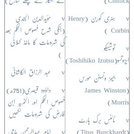
Chittick)
کے افکار کے پہلے شارح)
v ہنری کوربن (Henry
v مؤیدالدین الجَندی
Corbin )
(انکی شرح فصوص الحکم بعد
کی شروحات کا ماخذ کہلائی
v توشیہیکو
)
ایزوتسو(Toshihiko Izutsu)
v عبد الرزاق الکاشانی
v جیمز ونسٹن مورس
(James Winston
v داؤود قیصری(751ھ)
Morris)
فصوص الحکم اور الخمریہ ابن
فارض کی شروحات لکھیں
v ٹائٹس برک ہارٹ
(Titus Burckhardt)
v امام عبدالرحمٰن جامی