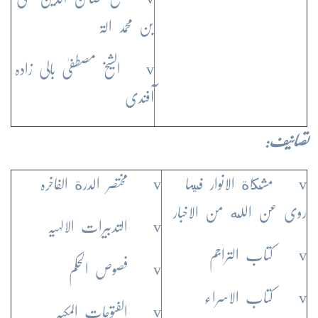
بن محمد الۃ
v الشیخ مصطفیٰ بالی زادہ
آفندی
تصانیف:
v مشكاة الانوار فيما
v مختصر الدرة الفاخرہ
روی عن الله من الاخبار
v التدبیرات الالہیہ
v کتاب التراجم
v فصوص الحکم
v کتاب الاسراء
v الفتوحات المکیہ