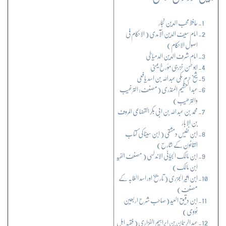
حافظ محب الدین نجار
امام سیف الدین الآمدی ( الاحکام فی
اصول الاحکام)
امام شرف الدین الدمیاطی
ابو حسن خزرجی مؤرخ یمنی
شیخ حرم مکی عبد اللہ بن اسد یافعی
عبد العظیم المنذری (مصنف: الترغیب
والترھیب)
محمد بن عبد اللہ بن ابی بکر القضاعی المروف
بن الابار
ابن نفیس دمشقی ( ابن سینا کی کتاب
القانون کے شارح)
ابن مالک الجیانی الاندلسی ( مصنف الفیہ
ابن مالک)
ابن اثیر الجزری ( تاریخ اور اسد الغابہ کے
مصنف)
ابن دقیق العید (صاحب شرح اربعین
نَوَوِی)
عبد الرحمان بن ابراہیم الفزاری ( فقیہ اہل