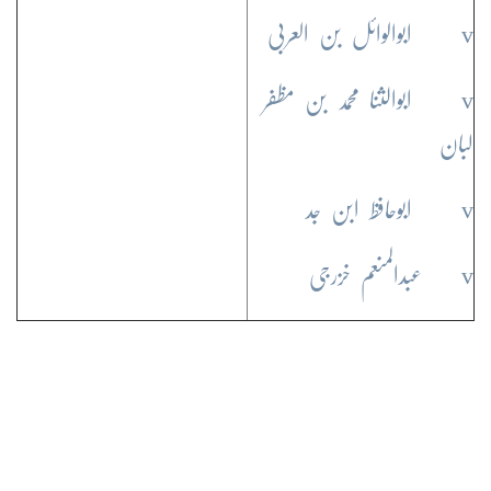
v ابوالوائل بن العربی
v ابوالثنا محمد بن مظفر
لبان
v ابوحافظ ابن جد
v عبدالمنعم خزرجی