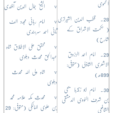
الحموی
v الشیخ جمال الدین آفندی
28. قطب الدین الشیرازی
v امام ربانی مجدد الف
( حکمت الاشراق کے
ثانی احمد سرہندی
شارح)
v محقق علی الاِطلاق شاہ
29. امام احمد الزرّوق
عبدالحق محدث دہلوی
الاشعری الشاذلی (متوفی:
v شاہ ولی اللہ محدث
899ھ)
دہلوی
30. امام ابو زكريا یحی
v محدثِ مکہ علامہ محمد
بن شرف النووی الدمشقی
بن علوی المالکی (متوفی: 29
الشافعی