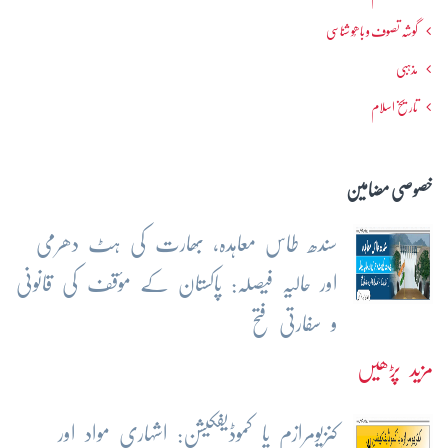
گوشہ تصوف و باھُو شناسی
مذہبی
تاریخ اسلام
خصوصی مضامین
سندھ طاس معاہدہ، بھارت کی ہٹ دھرمی
اور حالیہ فیصلہ: پاکستان کے مؤقف کی قانونی
و سفارتی فتح
مزید پڑھیں
کنزیومرازم یا کموڈیفکیشن: اشہاری مواد اور