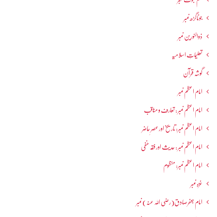
جوناگڑھ نمبر
ذوالنورین نمبر
تعلیماتِ اسلامیہ
گوشہ قرآن
امام اعظم نمبر
امام اعظم نمبر : تعارف و مناقب
امام اعظم نمبر: تاریخ اور عصرِ حاضر
امام اعظم نمبر : حدیث اور فقہ حنفی
امام اعظم نمبر: منظوم
غزہ نمبر
امام جعفرصادق(رضی اللہ عنہ) نمبر