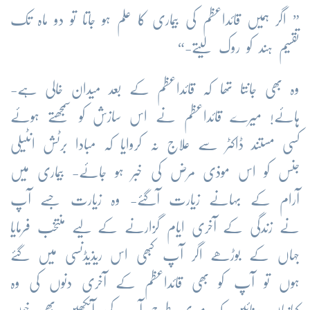
” اگر ہمیں قائداعظم کی بیماری کا علم ہو جاتا تو دو ماہ تک
تقسیم ہند کو روک لیتے-“
وہ بھی جانتا تھا کہ قائداعظم کے بعد میدان خالی ہے-
ہائے! میرے قائداعظم نے اس سازش کو سمجھتے ہوئے
کسی مستند ڈاکٹر سے علاج نہ کروایا کہ مبادا برٹش انٹیلی
جنس کو اس موذی مرض کی خبر ہو جائے- بیماری میں
آرام کے بہانے زیارت آگئے- وہ زیارت جسے آپ
نے زندگی کے آخری ایام گزارنے کے لیے منتخب فرمایا
جہاں کے بوڑھے اگر آپ کبھی اس ریذیڈنسی میں گئے
ہوں تو آپ کو بھی قائداعظم کے آخری دنوں کی وہ