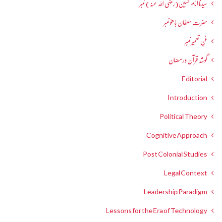
سیدنا امام حسین(رضی اللہ عنہ) نمبر
حضرت سلطان باھوؒ نمبر
فنِ تعمیر نمبر
گوشہ قرآن و رمضان
Editorial
Introduction
Political Theory
Cognitive Approach
Post Colonial Studies
Legal Context
Leadership Paradigm
Lessons for the Era of Technology