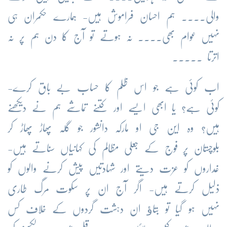
والی.... ہم احسان فراموش ہیں- ہمارے حکمران ہی
نہیں عوام بھی.... نہ ہوتے تو آج کا دن ہم پر نہ
اترتا ....۔
اب کوئی ہے جو اس ظلم کا حساب بے باق کرے-
کوئی ہے؟ یا ابھی ایسے اور کتنے تماشے ہم نے دیکھنے
ہیں؟ وہ این جی او مارکہ دانشور جو گلہ پھاڑ پھاڑ کر
بلوچستان پر فوج کے جعلی مظالم کی کہانیاں سناتے ہیں-
غداروں کو عزت دیتے اور شہادتیں پیش کرنے والوں کو
ذلیل کرتے ہیں- اگر آج ان پر سکوت مرگ طاری
نہیں ہو گیا تو بتاﺅ ان دہشت گردوں کے خلاف کس