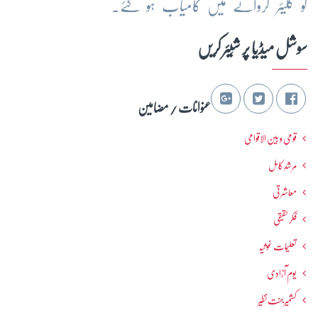
کو کلیئر کروانے میں کامیاب ہو گئے۔
سوشل میڈیا پر شِیئر کریں
عنوانات / مضامین
قومی و بین الاقوامی
مرشدِ کامل
معاشرتی
فکرحقیقی
تعلیمات غوثیہ
یومِ آزادی
کشمیرجنت نظیر