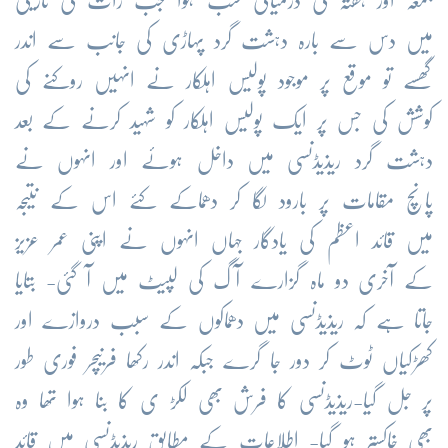
جمعہ اور ہفتہ کی درمیانی شب ہوا جب رات کی تاریکی
میں دس سے بارہ دہشت گرد پہاڑی کی جانب سے اندر
گھسے تو موقع پر موجود پولیس اہلکار نے انہیں روکنے کی
کوشش کی جس پر ایک پولیس اہلکار کو شہید کرنے کے بعد
دہشت گرد ریذیڈنسی میں داخل ہوئے اور انہوں نے
پانچ مقامات پر بارود لگا کر دھماکے کئے اس کے نتیجہ
میں قائد اعظم کی یادگار جہاں انہوں نے اپنی عمر عزیز
کے آخری دو ماہ گزارے آگ کی لپیٹ میں آ گئی- بتایا
جاتا ہے کہ ریذیڈنسی میں دھماکوں کے سبب دروازے اور
کھڑکیاں ٹوٹ کر دور جا گرے جبکہ اندر رکھا فرنیچر فوری طور
پر جل گیا-ریذیڈنسی کا فرش بھی لکڑ ی کا بنا ہوا تھا وہ
بھی خاکستر ہو گیا- اطلاعات کے مطابق ریذیڈنسی میں قائد