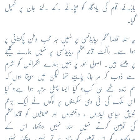
بابائے قوم کی یادگار کو بچانے کے لئے جان پر کھیل
گیا۔
یہ حملہ قائداعظم ریذیڈنسی پر نہیں ہر محب وطن پاکستانی پر
ہوا ہے۔ راکٹ قائداعظم ریذیڈنسی پر نہیں ہمارے کلیجے
پر پھٹے ہیں۔ اصولی طور پر ہمیں ہمارے حکمرانوں کو شرم
سے ڈوب کر مر جانا چاہیے تھا لیکن میں سوچتا ہوں کہ
ہم زندہ تھے ہی کب؟ کیا ایسا پہلی مرتبہ ہوا ہے؟ کیا
اس ملک کی ٹی وی سکرینوں پر لوگوں نے ایک بزعم
خویش سیاسی لیڈروں ، دانشوروں اور صحافیوں کو قائداعظم
کی توہین کرتے نہیں سنا، نہیں دیکھا، اس کے
پیروکاروں کو اس توہین کو جائز بناتے نہیں دیکھا، نہیں