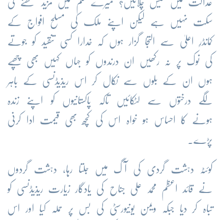
عدالت میں کیس چلائیں؟ میرے قلم میں مزید لکھنے کی
سکت نہیں ہے لیکن اپنے ملک کی مسلح افواج کے
کمانڈرِ اعلیٰ سے التجا گزار ہوں کہ خدارا کسی تنقید کو جوتے
کی نوک پر نہ رکھیں ان درندوں کو جہاں کہیں بھی چھپے
ہوں ان کے بلوں سے نکال کر اس ریذیڈنسی کے باہر
لگے درختوں سے لٹکائیں تاکہ پاکستانیوں کو اپنے زندہ
ہونے کا احساس ہو خواہ اس کی کچھ بھی قیمت ادا کرنی
پڑے۔
کوئٹہ دہشت گردی کی آگ میں جلتا رہا، دہشت گردوں
نے قائد اعظم محمد علی جناح کی یادگار زیارت ریذیڈنسی کو
تباہ کر دیا جبکہ ویمن یونیورسٹی کی بس پر حملہ کیا اور اس