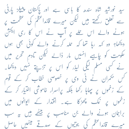
سید خورشید شاہ سندھ کا باسی ہے اور پاکستان پیپلز پارٹی
سے تعلق رکھتے ہیں لیکن میرے قائداعظمؒ کی عظمت پر
ہونے والے اس حملے پر آپ نے اس کا ری ایکشن
دیکھا؟ وہ کہہ رہا تھا کہ حملہ کرنے والے کوئی بھی ہوں
حکومت کو چاہیے انہیں مار ڈالے لیکن تادمِ تحریر میں
نے کسی مسلم لیگی لیڈر کو اس پر تڑپتے نہیں دیکھا۔
کس حکمران نے ٹی وی پر خصوصی خطاب کر کے قوم
کے زخموں پر پھاہا رکھا بلکہ پراسرار خاموشی اختیار کر کے
زخموں پر نمک چھڑکا ہے۔ اقتدار کے ایوانوں میں
براجمان ہونے والے جن مناصب پر بیٹھے ہیں یہ سب
میرے قائداعظم کی جوتیوں کے صدقے میںہمیں حاصل