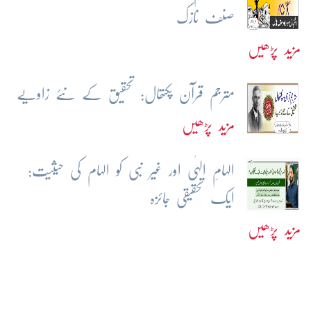
صنف نازک
مزید پڑھیں
مترجم قرآن پکتھال: تحقیق کے نئے زاویے
مزید پڑھیں
الہامِ الہٰی اور غیر نبی کو الہام کی حیثیت:
ایک تحقیقی جائزہ
مزید پڑھیں