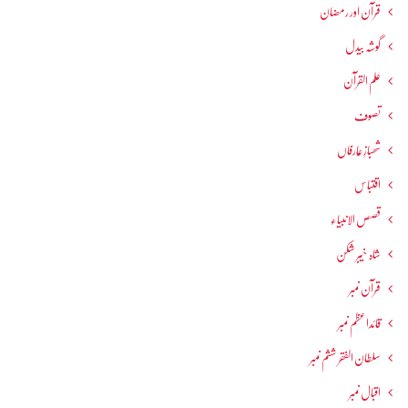
قرآن اور رمضان
گوشہ بیدل
علم القرآن
تصوف
شھبازِ عارفاں
اقتباس
قصص الانبیاء
شاہ خیبر شکن
قرآن نمبر
قائداعظم نمبر
سلطان الفقر ششم نمبر
اقبال نمبر