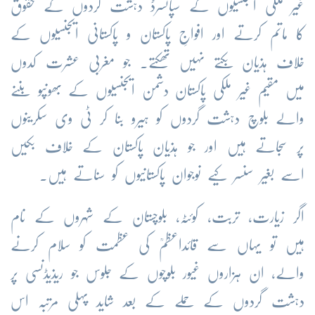
غیر ملکی ایجنسیوں کے سپانسرڈ دہشت گردوں کے حقوق
کا ماتم کرتے اور افواجِ پاکستان و پاکستانی ایجنسیوں کے
خلاف ہذیان بکتے نہیں تھکتے۔ جو مغربی عشرت کدوں
میں مقیم غیر ملکی پاکستان دشمن ایجنسیوں کے بھونپو بننے
والے بلوچ دہشت گردوں کو ہیرو بنا کر ٹی وی سکرینوں
پر سجاتے ہیں اور جو ہذیان پاکستان کے خلاف بکیں
اسے بغیر سنسر کیے نوجوان پاکستانیوں کو سناتے ہیں۔
اگر زیارت، تربت، کوئٹہ، بلوچستان کے شہروں کے نام
ہیں تو یہاں سے قائداعظمؒ کی عظمت کو سلام کرنے
والے، ان ہزاروں غیور بلوچوں کے جلوس جو ریذیڈنسی پر
دہشت گردوں کے حملے کے بعد شاید پہلی مرتبہ اس