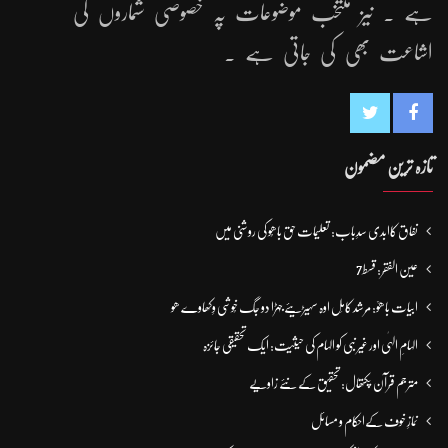
ہے ۔ نیز منتخب موضوعات پہ خصوصی شماروں کی
اشاعت بھی کی جاتی ہے ۔
تازہ ترین مضمون
نفاق کاابدی سدِباب: تعلیمات حق باھُو کی روشنی میں
عین الفقر: قسط7
ابیات باھوؒ: مُرشد کامِل اوہ سہیڑیئے جہڑا دو جگ خُوشی وِکھاوے ھو
الہامِ الہٰی اور غیر نبی کو الہام کی حیثیت: ایک تحقیقی جائزہ
مترجم قرآن پکتھال: تحقیق کے نئے زاویے
نمازِ خوف کےاحکام و مسائل