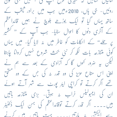
کہانیاں سنائیں کہ میری طرح آپ کی آنکھیں بھی خون
روئیں- جی ہاں، 2010ءمیں جب میں برادر ثاقب کے
ساتھ یہاں گیا تو ایک بوڑھے بلوچ نے ہمیں قائداعظم
کے آخری دنوں کا احوال سنایا- جب آپ کے ” کشمیر
پر حملے“ کے احکامات کو خاطر میں نہ لایا گیا- میں یہاں
کوئی متنازعہ بات لکھ کر نئی بحث شروع نہیں کروانا چاہتا
لیکن یہ ضرور کہوں گا کہ آزادی کے بعد سے ہم نے
اپنی اس متاعِ عزیز کی وہ قدر نہ کی جس کے وہ مستحق
تھے اگر کرتے تو کراچی ایئر پورٹ سے شہر آتے ہوئے
ان کی ایمبولینس خراب نہ ہوتی- بڑی متنازعہ باتیں
ہیں.... اگر قدر کرتے توقائداعظم کی بہن ایک ڈکٹیٹر
سے الیکشن نہ ہارتیں.... بہت باتیں ہیں کرنے