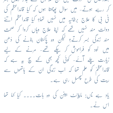
کر رہے ہوتے- میں سوال پوچھتا ہوں کہ کیا قائداعظم کی
ٹی بی کا علاج برطانیہ میں نہیں تھا؟ کیا قائداعظم اتنے
دولت مند نہیں تھے کہ اپنا علاج وہاں کروا کر صحت
مند زندگی بسر کرتے؟ لیکن وہ پاکستان بنانے کی دُھن
میں خود کو فراموش کر چکے تھے- مرنے کے لیے
زیارت چلے آئے- کوئی کچھ بھی کہے سچ یہ ہے کہ
قائداعظمؒ کو علم تھا کہ اب زندگی ان کے ہاتھوں سے
ریت کی طرح پھسل رہی ہے۔
یاد ہے ناں! ماﺅنٹ بیٹن کی وہ بات.... کیا کہا تھا
اس نے۔