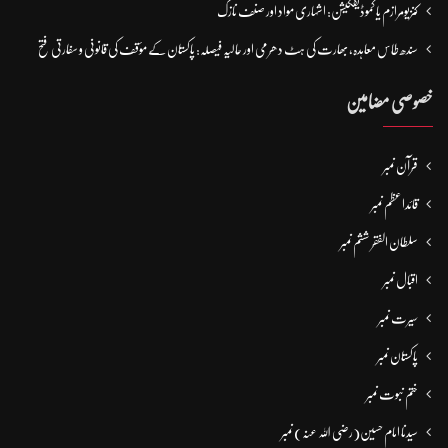
کنزیومرازم یا کموڈیفکیشن: اشہاری مواد اور صنف نازک
سندھ طاس معاہدہ، بھارت کی ہٹ دھرمی اور حالیہ فیصلہ: پاکستان کے مؤقف کی قانونی و سفارتی فتح
خصوصی مضامین
قرآن نمبر
قائداعظم نمبر
سلطان الفقر ششم نمبر
اقبال نمبر
سیرت نمبر
پاکستان نمبر
ختم نبوت نمبر
سیدنا امام حسین(رضی اللہ عنہ) نمبر