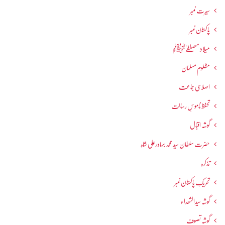
سیرت نمبر
پاکستان نمبر
میلاد مصطفےٰﷺ
مظلوم مسلمان
اصلاحی جماعت
تحفظ ناموسِ رسالت
گوشہ اقبال
حضرت سلطان سید محمد بہادرعلی شاہ
تذکرہ
تحریکِ پاکستان نمبر
گوشہ سیدالشھداء
گوشہ تصوف