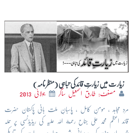
زیار ت میں زیارتِ قائد کی تباہی (منظر نامہ)
مصنف: طارق اسمٰعیل ساگر
جولائی 2013
مردِ مجاہد ، مومنِ کامل ، پاسبانِ ملت بانی پاکستان حضرت
قائد اعظم محمد علی جناح رحمة اللہ علیہ کی ریذیڈنسی پر حملہ