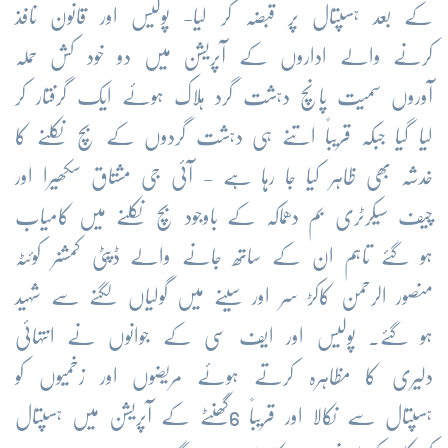
کے بعد ہسپتال پر قبضہ کر لیا- پولیس اور قانون نافذ
کرنے والے اداروں کے آپریشن میں دو خود کش حملہ
آوروں سمیت پانچ دہشت گرد ہلاک ہوئے ایک گرفتار کر
لیا گیا جبکہ قریباً اتنے ہی دہشت گردوں کے بچ نکلنے کا
خدشہ بھی ظاہر کیا جا رہا ہے - آئی جی مشتاق سکھیرا اور
چیف سیکرٹری بم دھماکہ کے باوجود بچ نکلنے میں کامیاب
ہو گئے تاہم ان کے ساتھ جانے والے ڈپٹی کمشنر کوئٹہ
منصور الرحمن کاکڑ سر اور سینے میں گولیاں لگنے سے شہید
ہو گئے۔ پولیس اور ایف سی کے جوانوں نے انتہائی
دلیری کا مظاہرہ کرتے ہوئے مریضوں اور زخمیوں کو
ہسپتال سے نکالا اور قریباً 6گھنٹے کے آپریشن میں ہسپتال