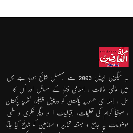
یہ میگزین اپریل 2000 سے مُسلسل شائع ہورہا ہے جِس
میں عالمی حالات ، اِسلامی دُنیا کے مسائل اور اُن کا
حل ، اِسلا می جمہوریّہ پاکستان کو درپیش چیلنجز، نظریۂ پاکستان
، صوفیأ کرام کی تعلیمات، اِقبالیات ا ور دیگر فکری و علمی
موضوعات پہ جامع و مُستند تحاریر و مضامین کو شائع کیا جاتا