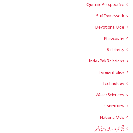
Quranic Perspective
Sufi Framework
Devotional Ode
Philosophy
Solidarity
Indo-Pak Relations
Foreign Policy
Technology
Water Sciences
Spirituality
National Ode
شیخ اکبر علامہ ابن عربی نمبر