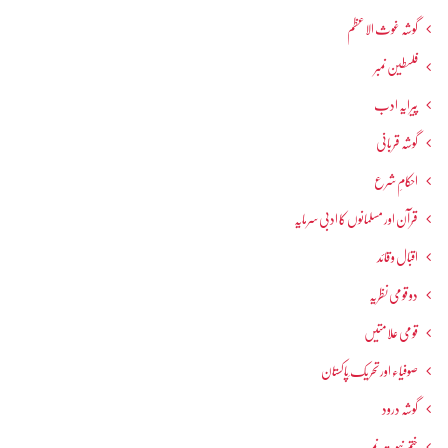
گوشہ غوث الاعظم
فلسطین نمبر
پیرایہ ادب
گوشہ قربانی
احکامِ شرع
قرآن اور مسلمانوں کا ادبی سرمایہ
اقبال و قائد
دو قومی نظریہ
قومی علامتیں
صوفیاء اور تحریک ِپاکستان
گوشہ درود
ختم نبوت نمبر