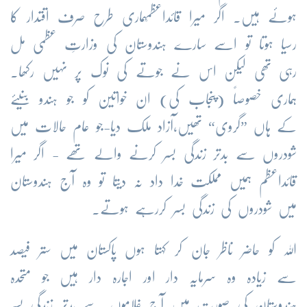
ہوئے ہیں۔ اگر میرا قائداعظمؒہماری طرح صرف اقتدار کا
رسیا ہوتا تو اسے سارے ہندوستان کی وزارتِ عظمی مل
رہی تھی لیکن اس نے جوتے کی نوک پر نہیں رکھا۔
ہماری خصوصاً (پنجاب کی) ان خواتین کو جو ہندو بنیئے
کے ہاں ”گروی“ تھیں،آزاد ملک دیا-جو عام حالات میں
شودروں سے بدتر زندگی بسر کرنے والے تھے - اگر میرا
قائداعظم ہمیں مملکت خدا داد نہ دیتا تو وہ آج ہندوستان
میں شودروں کی زندگی بسر کررہے ہوتے۔
اللہ کو حاضر ناظر جان کر کہتا ہوں پاکستان میں ستر فیصد
سے زیادہ وہ سرمایہ دار اور اجارہ دار ہیں جو متحدہ
ہندوستان کی صورت میں آج غلاموں سے بدتر زندگی بسر