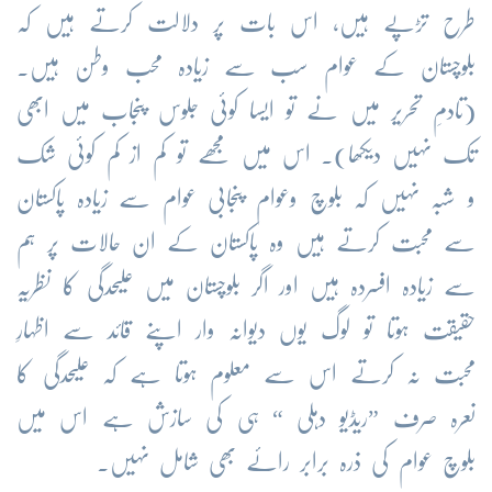
طرح تڑپے ہیں، اس بات پر دلالت کرتے ہیں کہ
بلوچستان کے عوام سب سے زیادہ محب وطن ہیں۔
(تادمِ تحریر میں نے تو ایسا کوئی جلوس پنجاب میں ابھی
تک نہیں دیکھا)۔ اس میں مجھے تو کم از کم کوئی شک
و شبہ نہیں کہ بلوچ وعوام پنجابی عوام سے زیادہ پاکستان
سے محبت کرتے ہیں وہ پاکستان کے ان حالات پر ہم
سے زیادہ افسردہ ہیں اور اگر بلوچستان میں علیحدگی کا نظریہ
حقیقت ہوتا تو لوگ یوں دیوانہ وار اپنے قائد سے اظہارِ
محبت نہ کرتے اس سے معلوم ہوتا ہے کہ علیحدگی کا
نعرہ صرف ”ریڈیو دہلی “ ہی کی سازش ہے اس میں
بلوچ عوام کی ذرہ برابر رائے بھی شامل نہیں۔