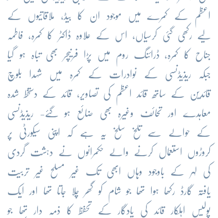
اعظم کے کمرے میں موجود ان کا بیڈ، ملاقاتیوں کے
لیے رکھی گئی کرسیاں، اس کے علاوہ ڈاکٹر کا کمرہ، فاطمہ
جناح کا کمرہ، ڈرائنگ روم میں پڑا فرنیچر بھی تباہ ہو گیا
جبکہ ریذیڈنسی کے نوادرات کے کمرہ میں شہدا بلوچ
قائدین کے ساتھ قائد اعظم کی تصاویر، قائد کے دستخط شدہ
معاہدے اور تحائف وغیرہ بھی ضائع ہو گئے- ریذیڈنسی
کے حوالے سے تلخ سلخ یہ ہے کہ اپنی سیکورٹی پر
کروڑوں استعمال کرنے والے حکمرانوں نے دہشت گردی
کی لہر کے باوجود وہاں ابھی تک غیر مسلح غیر تربیت
یافتہ گارڈ رکھا ہوا تھا جو شام کو گھر چلا جاتا تھا اور ایک
پولیس اہلکار قائد کی یادگار کے تحفظ کا ذمہ دار تھا جو