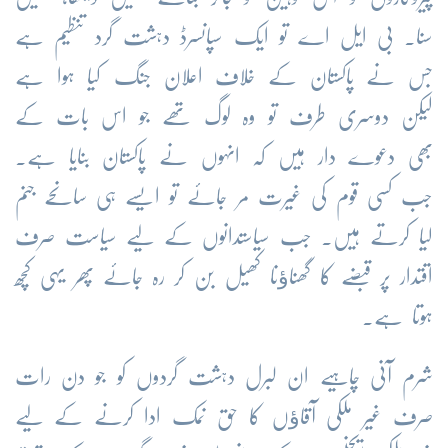
سنا۔ بی ایل اے تو ایک سپانسرڈ دہشت گرد تنظیم ہے
جس نے پاکستان کے خلاف اعلان جنگ کیا ہوا ہے
لیکن دوسری طرف تو وہ لوگ تھے جو اس بات کے
بھی دعوے دار ہیں کہ انہوں نے پاکستان بنایا ہے۔
جب کسی قوم کی غیرت مر جائے تو ایسے ہی سانحے جنم
لیا کرتے ہیں۔ جب سیاستدانوں کے لیے سیاست صرف
اقتدار پر قبضے کا گھناﺅنا کھیل بن کر رہ جائے پھر یہی کچھ
ہوتا ہے۔
شرم آنی چاہیے ان لبرل دہشت گردوں کو جو دن رات
صرف غیر ملکی آقاﺅں کا حق نمک ادا کرنے کے لیے