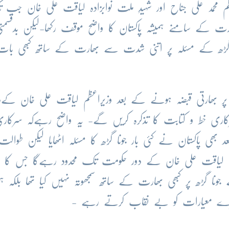
اعظم محمد علی جناح اور شہیدِ ملت نوابزادہ لیاقت علی خان جب
ت کے سامنے ہمیشہ پاکستان کا واضح موقف رکھا-لیکن بدقسم
ناگڑھ کے مسئلہ پر اتنی شدت سے بھارت کے ساتھ کبھی با
ومبر 1947 ءمیں جونا گڑھ پر بھارتی قبضہ ہونے کے بعد وزیراعظم لیاقت علی خان کے
اری خط و کتابت کا تذکرہ کریں گے- یہ واضح رہےکہ سرکار
ھی پاکستان نے کئی بار جونا گڑھ کا مسئلہ اٹھایا لیکن طوا
ف لیاقت علی خان کے دور حکومت تک محدود رہےگا جس کا م
ونا گڑھ پر کبھی بھارت کے ساتھ سمجھوتہ نہیں کیا تھا بلکہ ہم
دوہرے معیارات کو بے نقاب کرتے رہے -