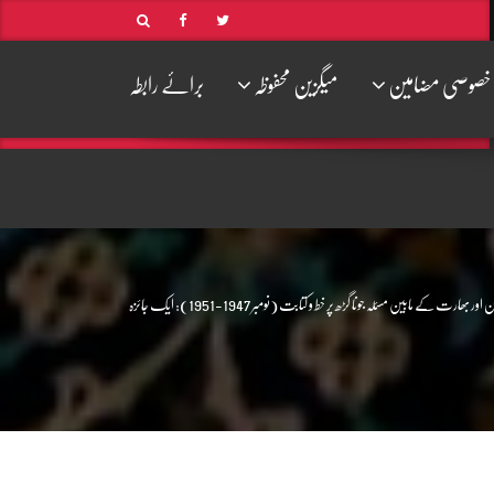
خصوصی مضامین
میگزین محفوظہ
برائے رابطہ
 اور بھارت کے مابین مسئلہ جونا گڑھ پر خط و کتابت (نومبر 1947-1951): ایک جائزہ