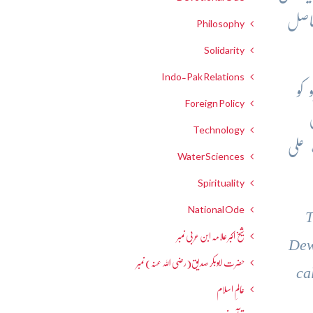
حاصل
Philosophy
Solidarity
Indo-Pak Relations
و کو
Foreign Policy
Technology
 علی
Water Sciences
Spirituality
National Ode
T
شیخ اکبر علامہ ابن عربی نمبر
Dew
حضرت ابوبکر صدیق(رضی اللہ عنہ) نمبر
ca
عالمِ اسلام