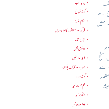
پیرایہ ادب
 تک
گوشہ قربانی
تی سے
احکامِ شرع
ت نہیں
قرآن اور مسلمانوں کا ادبی سرمایہ
اقبال و قائد
دور
دو قومی نظریہ
ی سطح
قومی علامتیں
لت سے
صوفیاء اور تحریک ِپاکستان
قصد
گوشہ درود
یشہ
ختم نبوت نمبر
جوناگڑھ نمبر
ذوالنورین نمبر