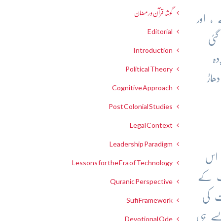
گوشہ قرآن و رمضان
، اور
Editorial
گئی
Introduction
ہ
Political Theory
ھاڑ
Cognitive Approach
Post Colonial Studies
Legal Context
Leadership Paradigm
ت اس
Lessons for the Era of Technology
رت کے
Quranic Perspective
ت کی
Sufi Framework
یسے ہی
Devotional Ode