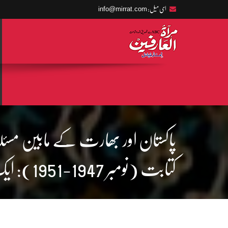
info@mirrat.com
ای میل:
پاکستان اور بھارت کے مابین مسئلہ ج
کتابت (نومبر 1947-1951): ایک جائزہ