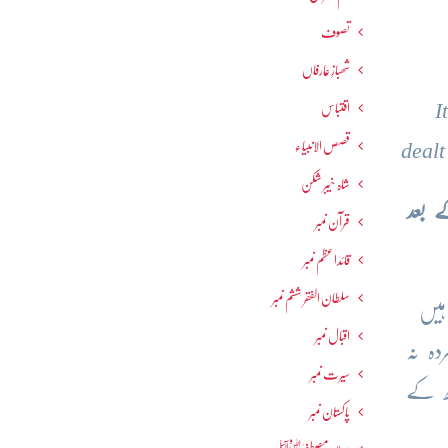
تصوف
شھبازِ عارفاں
“
اقتباس
قصص الانبیاء
deal
شاہ خیبر شکن
 بعد
قرآن نمبر
قائداعظم نمبر
سلطان الفقر ششم نمبر
 نہرو (14 فروری 1950ء) کے ہیں
اقبال نمبر
دہ نہ
سیرت نمبر
ڑھ کے
پاکستان نمبر