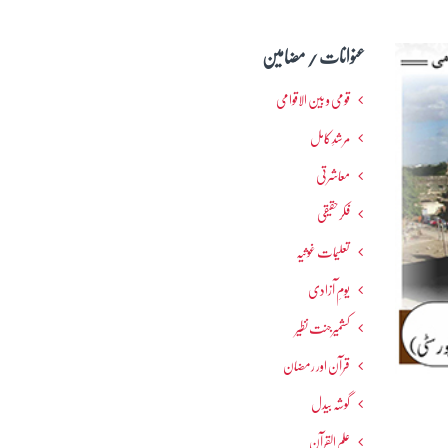
عنوانات / مضامین
قومی و بین الاقوامی
مرشدِ کامل
معاشرتی
فکرحقیقی
تعلیمات غوثیہ
یومِ آزادی
کشمیرجنت نظیر
قرآن اور رمضان
گوشہ بیدل
علم القرآن