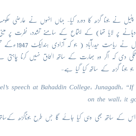
ائی پٹیل نے جونا گڑھ کا دورہ کیا- جہاں انہوں نے عارضی حکو
ہانے پر لایا تھا) کے اجتماع کے سامنے تشدد، نفرت پر مبنی
اشتعال انگیزانہ تقاریر کیں- اس دوران سردار پٹیل نے ریاست حیدرآبا
ھمکی دی کہ اگر وہ بھارت کے ساتھ الحاق نہیں کرنا چاہتی ہے
و جونا گڑھ کے ساتھ کیا گیا ہے-
tel’s speech at Bahaddin College, Junagadh, “If
on the wall, it 
ے تو اس کے ساتھ بھی وہی کیا جائے گا جس طرح جوناگڑھ کےساتھ ک