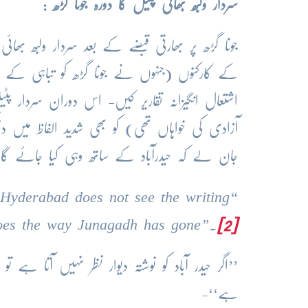
سردار ولبھ بھائی پٹیل کا دورہ جونا گڑھ :
جونا گڑھ پر بھارتی قبضے کے بعد سردار ولبھ بھ
کے کارکنوں (جنہوں نے جونا گڑھ کو تباہی کے د
آزادی کی خواہاں تھی) کو بھی شدید الفاظ میں د
جان لے کہ حیدرآباد کے ساتھ وہی کیا جائے گا ج
 Hyderabad does not see the writing
goes the way Junagadh has gone
”.
[2]
’’اگر حیدر آباد کو نوشتہ دیوار نظر نہیں آتا ہ
ہے‘‘-