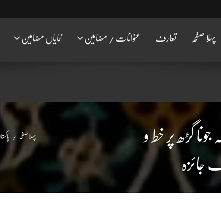
پہلا صفحہ
تعارف
عنوانات / مضامین
نمایاں مضامین
ونا گڑھ پر خط و
پہلا صفحہ
پاکستان