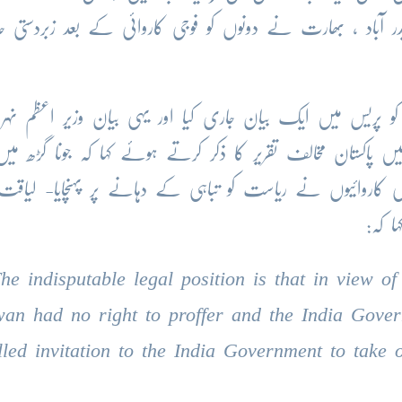
یدر آباد ، بھارت نے دونوں کو فوجی کاروائی کے بعد زبردستی 
اعظم لیاقت علی خان نے 16 نومبر 1947ء کو پریس میں ایک بیان جاری کیا اور یہی بیان وزیر اعظم نہر
یں پاکستان مخالف تقریر کا ذکر کرتے ہوئے کہا کہ جونا گڑھ میں
کاروائیوں نے ریاست کو تباہی کے دہانے پر پہنچایا- لیاقت
 کہ:
he indisputable legal position is that in view of
an had no right to proffer and the India Gover
lled invitation to the India Government to take 