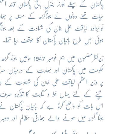
پاکستان کے پہلے گورنر جنرل بانیٔ پاکستان قائد 
حیات تھے دونوں نے جوناگڑھ کے مسئلہ پر بھار
نوابزادہ لیاقت علی خان کی شہادت کے بعد جو
ہوئی جس طرح بانیان پاکستان کا موقف رہا تھا-
زیرنظرمضمون میں ہم ن
حکومت میں پاکستان اور بھارت کے درمیان سرک
پر وزیر اعظم لیاقت علی خان کی شہادت کے بعد ب
بچنے کے لئے یہاں خط و کتابت کا تذکرہ صر
اس بات کو واضح کرنا ہے کہ بانیانِ پاکستان نے ج
جونا گڑھ میں ہونے والے بھارتی مظالم اور 