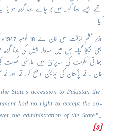
تھے جیسے جونا گڑھ میں)-چاہے جونا گڑھ ہو یا ح
کیا-
وزیر
بھی بھیجا گیا- جس میں سردار پٹیل کی جونا گڑھ م
بھارتی حکومت کی سرپرستی میں عارضی حکومت کی 
خان نے پاکستان کی پوزیشن واضح کرتے ہوئے کہا
 the State’s accession to Pakistan the
"
nment had no right to accept the so-
over the administration of the State”.
[3]