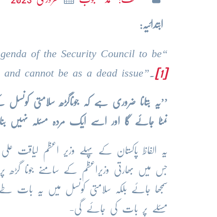
ابتدائیہ:
 agenda of the Security Council to be
ed and cannot be as a dead issue”.
[1]
’’یہ بتانا ضروری ہے کہ جوناگڑھ سلامتی کو
نمٹا جائے گا اور اسے ایک مردہ مسئلہ نہیں بنایا
جس میں بھارتی وزیراعظم کے سامنے جونا گڑھ پر پ
سمجھا جائے بلکہ سلامتی کونسل میں یہ بات طے
مسئلے پر بات کی جائے گی-