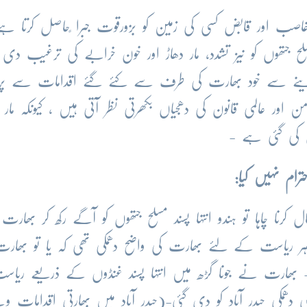
اصب اور قابض کسی کی زمین کو بزورقوت جبرا ًحاصل کرتا ہے 
 مسلح جتھوں کو نیز تشدد، مار دھاڑ اور خون خرابے کی ترغیب دی 
ی دینے سے خود بھارت کی طرف سے کئے گئے اقدامات سے پرد
ور عالمی قانون کی دھجیاں بکھرتی نظر آتی ہیں ، کیونکہ مار د
ع کی گئی ہے -
ام نہیں کیا:
رنا چاہا تو ہندو انتہا پسند مسلح جتھوں کو آگے رکھ کر بھار
گڑھ ہر ریاست کے لئے بھارت کی واضح دھمکی تھی کہ یا تو بھا
گ- بھارت نے جونا گڑھ میں انتہا پسند غنڈوں کے ذریعے ریاس
ہی دھمکی حیدر آباد کو دی گئی-(حیدر آباد میں بھارتی اقدامات و