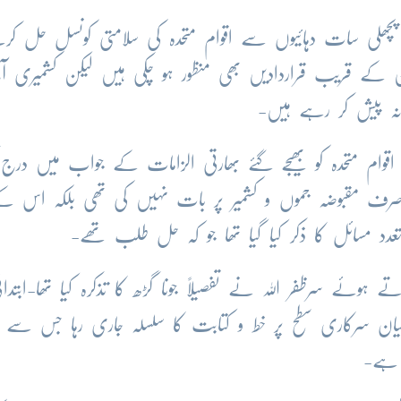
 پچھلی سات دہائیوں سے اقوام متحدہ کی سلامتی کونسل حل کر
ے قریب قراردادیں بھی منظور ہو چکی ہیں لیکن کشمیری آ
نہ پیش کر رہے ہیں-
 اقوام متحدہ کو بھیجے گئے بھارتی الزامات کے جواب میں درج 
 صرف مقبوضہ جموں و کشمیر پر بات نہیں کی تھی بلکہ اس کے
د مسائل کا ذکر کیا گیا تھا جو کہ حل طلب تھے-
 ہوئے سرظفر اللہ نے تفصیلاً جونا گڑھ کا تذکرہ کیا تھا-ابتدائ
میان سرکاری سطح پر خط و کتابت کا سلسلہ جاری رہا جس سے پا
 ہے-