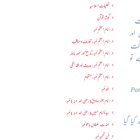
تعلیماتِ اسلامیہ
گوشہ قرآن
مت
امام اعظم نمبر
 اور
امام اعظم نمبر : تعارف و مناقب
د ( جو کہ آزادی ہندایکٹ 1947ءکے تحت
امام اعظم نمبر: تاریخ اور عصرِ حاضر
 تو
امام اعظم نمبر : حدیث اور فقہ حنفی
امام اعظم نمبر: منظوم
“Pa
غزہ نمبر
امام جعفرصادق(رضی اللہ عنہ) نمبر
سیدنا امام حسین(رضی اللہ عنہ) نمبر
یا گیا
حضرت سلطان باھوؒ نمبر
فنِ تعمیر نمبر