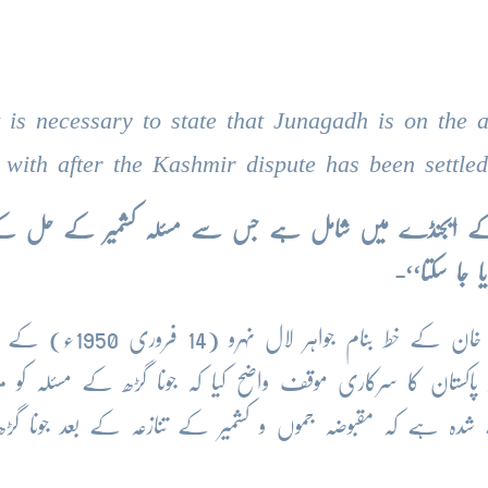
It is necessary to state that Junagadh is on the
t with after the Kashmir dispute has been settl
نسل کے ایجنڈے میں شامل ہے جس سے مسئلہ کشمیر کے حل کے
 جا سکتا‘‘-
یہ الفاظ پاکستان کے پہلے وزیر اعظم لیاقت علی خان کے خط بنام جواہر لال
اکستان کا سرکاری موقف واضح کیا کہ جونا گڑھ کے مسئلہ کو مر
 شدہ ہے کہ مقبوضہ جموں و کشمیر کے تنازعہ کے بعد جونا گ