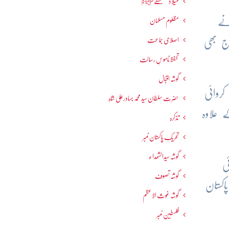
میلاد مصطفےٰﷺ
نے
مظلوم مسلمان
اصلاحی جماعت
ج بھی
تحفظ ناموسِ رسالت
گوشہ اقبال
کروائی
حضرت سلطان سید محمد بہادرعلی شاہ
 علاوہ
تذکرہ
تحریکِ پاکستان نمبر
گوشہ سیدالشھداء
ی
گوشہ تصوف
کستان
گوشہ غوث الاعظم
فلسطین نمبر