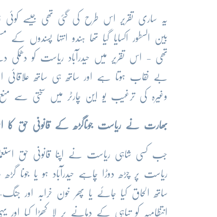
یہ ساری تقریر اس طرح کی گئی تھی جیسے کوئی غ
بین السطور اکسایا گیا تھا ہندو انتہا پسندوں کے
تھی - اس تقریر میں حیدرآباد ریاست کو دھمک
بے نقاب ہوتا ہے اور ساتھ ہی ساتھ علاقائی امن ا
وغیرہ کی ترغیب یو این چارٹر میں سختی سے من
بھارت نے ریاست جوناگڑھ کے قانونی حق کا احتر
جب کسی شاہی ریاست نے اپنا قانونی حق استعمال ک
ریاست پر چڑھ دوڑا چاہے حیدرآباد ہو یا جونا 
ساتھ الحاق کیا جائے یا پھر خون خرابہ اور جن
انتظامیہ کو تباہی کے دہانے پر لا کھڑا کیا اور ی