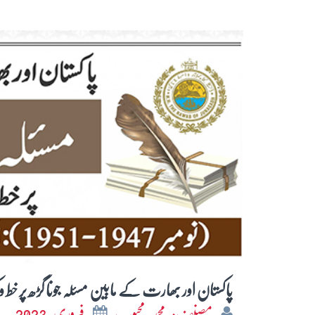
پاکستان اور بھارت کے مابین مسئلہ جونا گڑھ پر خط و کتابت (نومبر 947
مصنف: محمد محبوب
فروری 2023