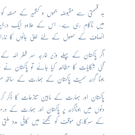
بد قسمتی سے مقبوضہ جموں و کشمیر کے مسئلہ کو
میں ناکام رہی ہے- اس کے علاوہ ایک درجن ک
انصاف کے حصول کے لئے اپنی جانوں کا نذرا
اگر پاکستان کے پہلے وزیر خارجہ سر ظفر اللہ کے
گئی شکایات کا مطالعہ کیا جائے تو پاکستان نے
جونا گڑھ سمیت پاکستان کے بھارت کے ساتھ متعد
پاکستان اور بھارت کے مابین تنازعات کا ذکر کرتے
دنوں میں جوناگڑھ پر پاکستان اور بھارت کے در
کے سرکاری مؤقف کو سمجھنے میں کافی مدد ملتی