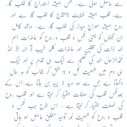
سے حاصل ہوتی ہے- نفس ہمیشہ استدراج کا طلب گار
ہے، قلب ہمیشہ غنایت ِلایحتاج کا طلب گار ہے اور
روح ہمیشہ معراجِ دیدار کی طلب گار ہے- مرشد ِکامل
اِن تینوں کو یعنی نفس و قلب و روح کو حاضراتِ اسم
اللہ ذات کی تلقین اور حاضراتِ کلمہ طیب لَآ اِلٰہَ اِلَّا اللّٰہُ
مُحَمَّدالرَّسُولُ اللہ کی تعلیم سے ایک ہی قدم پر اور ایک
ہی دم میں جمعیت ِکل و جز بخش کر طالب کو ہر حال
دکھاتا ہے جس سے وہ مرید ِلا یرید بن جاتا ہے-اِس کے
بعدنفس قلب کی صفات اختیار کر لیتا ہے اور قلب روح
کی خصلت اختیار کر لیتا ہے - اِس طرح جب نفس و
قلب و روح کو جمعیت ِنورِ توحید ِمطلق حاصل ہو جاتی