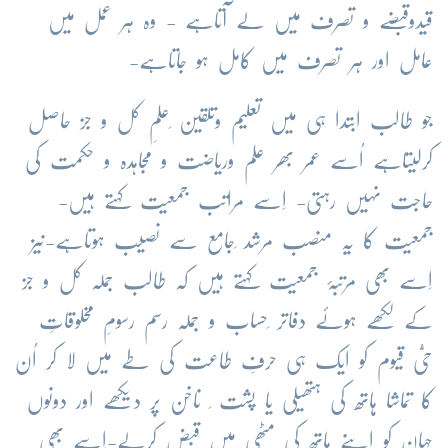
قیدوقبضے و تصرف میں لے آتاہے - وہ ہر عمل میں
عامل اور ہر تصرف میں کامل ہو جاتاہے-
جو طالب ابتدا ہی میں تعلیم وتلقین ِعلمِ کل و جز حاصل
کرلیتاہے اُسے عمر بھر علم وریاضت و مجاہدہ و حکمت کی
حاجت نہیں رہتی- اِسے مراتب جمعیت کہتے ہیں-
جمعیت کا یہ منصب مرشد ِجامع سے نصیب ہوتاہے-نیز
اِسے بھی مرتبۂ جمعیت کہتے ہیں کہ طالب جملہ کل و جز
کے لکھے ہوئے دفاتر ِحساب و جملہ رسم رسومِ مخلوقاتِ
حیُّ قیوم کو ایک ہی حرفِ طاعت کی طے میں لا کر اُن
کا تماشا ہاتھ کی ہتھیلی یا پشت ِ ناخن پر دیکھے اور دونوں
جہان کو اپنے ہاتھ کی مٹھی میں قبض کرلے-اِسے بھی