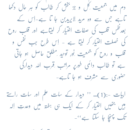
دم میں جمعیت ِکل و جز بخش کر طالب کو ہر حال دکھا
تاہے جس سے وہ مرید ِلایریدبن جا تا ہے-اِس کے
بعدنفس قلب کی صفات اختیار کر لیتاہے اور قلب روح
کی خصلت اختیار کر لیتا ہے - اِس طرح جب نفس و
قلب و روح کو جمعیت ِنورِ توحید ِمطلق حاصل ہو جاتی
ہے تو طالب دائمی طورپر مراتب ِقرب اللہ دیدارکی
حضوری سے مشرف ہو جا تاہے-
ابیات -:(1)ــ ’’ دیدار کے سات علم اور سات راستے
ہیں جنھیں اختیار کر کے ایک ہی ہفتہ میں وحدتِ اِلٰہ
تک پہنچا جا سکتا ہے‘‘-