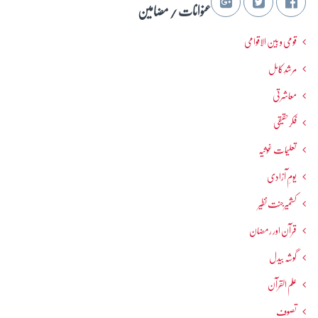
عنوانات / مضامین
قومی و بین الاقوامی
مرشدِ کامل
معاشرتی
فکرحقیقی
تعلیمات غوثیہ
یومِ آزادی
کشمیرجنت نظیر
قرآن اور رمضان
گوشہ بیدل
علم القرآن
تصوف