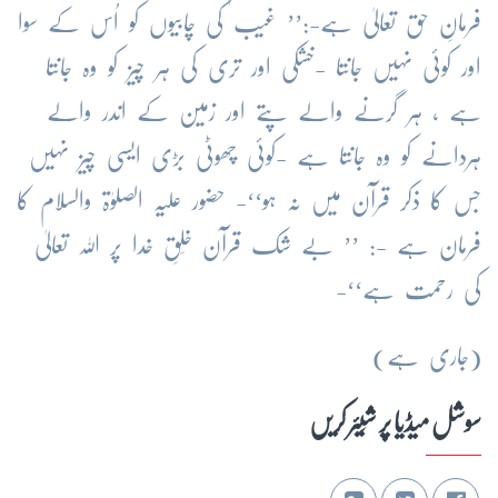
فرمانِ حق تعالیٰ ہے-:’’ غیب کی چابیوں کو اُس کے سوا
اور کوئی نہیں جانتا -خشکی اور تری کی ہر چیز کو وہ جانتا
ہے ، ہر گرنے والے پتے اور زمین کے اندر والے
ہردانے کو وہ جانتا ہے -کوئی چھوٹی بڑی ایسی چیز نہیں
جس کا ذکر قرآن میں نہ ہو‘‘- حضور علیہ الصلوٰۃ والسلام کا
فرمان ہے -: ’’ بے شک قرآن خَلقِ خدا پر اللہ تعالیٰ
کی رحمت ہے‘‘-
(جاری ہے)
سوشل میڈیا پر شِیئر کریں