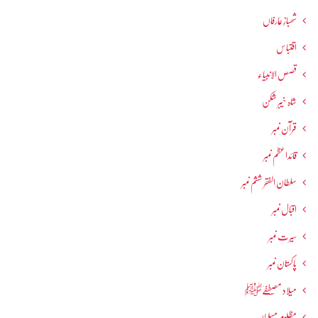
شھبازِ عارفاں
اقتباس
قصص الانبیاء
شاہ خیبر شکن
قرآن نمبر
قائداعظم نمبر
سلطان الفقر ششم نمبر
اقبال نمبر
سیرت نمبر
پاکستان نمبر
میلاد مصطفےٰﷺ
مظلوم مسلمان