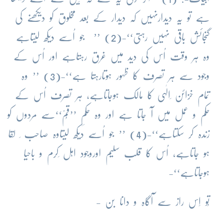
ہے تو یہ دیدارنہیں کہ دیدار کے بعد مخلوق کو دیکھنے کی
گنجائش باقی نہیں رہتی‘‘-(2) ’’ جو اُسے دیکھ لیتاہے
وہ ہر وقت اُس کی دید میں غرق رہتاہے اور اُس کے
وجود سے ہر تصرف کا ظہور ہوتارہتا ہے‘‘-(3) ’’ وہ
تمام خزائن ِالٰہی کا مالک ہوجاتاہے، ہر تصرف اُس کے
حکم و عمل میں آ جاتا ہے اور وہ حکمِ ’’قُمْ‘‘سے مردوں کو
زندہ کر سکتاہے‘‘-(4) ’’ جو اُسے دیکھ لیتاوہ صاحب ِ لقا
ہو جاتاہے، اُس کا قلب سلیم اوروجود اہل ِکرم و باحیا
ہوجاتاہے‘‘-
تُو اِس راز سے آگاہ و دانا بن -