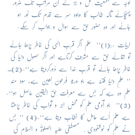
توجہ سے جمعیت ِکل و جز کے اِن مراتب تک ضرور
پہنچائے تاکہ طالب کا وجود سر سے قدم تک نور ہو
جائے اور وہ حضورِ حق سے سوال و جواب کر سکے-
ابیات -:(1)’’ علم اگر قربِ الٰہی کی خاطر پڑھا جائے
تو لقائے حق سے مشرف کرتاہے اور اگر حصولِ دنیا کی
خاطر پڑھا جائے تو قربِ خدا سے دُورکردیتا ہے‘‘-(2)ــ
’’ علمِ دنیا فتنہ ہے جو ورثۂ فرعون ِلعین ہے، سود مند
علم وہ ہے کہ جس سے معرفت ِحق الیقین حاصل ہو‘‘-
(3)’’ جو آدمی علم کو محض اجر و ثواب کی خاطر پڑھتا
ہے علم اُسے عامل کا خطاب دیتا ہے‘‘-(4) ’’ جس
نے علم کو خوشنودی ٔ مصطفیٰ علیہ الصلوٰۃُ و السلام کی