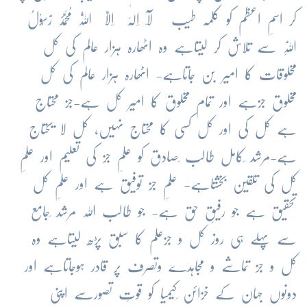
کر اسمِ اعظم کو کلمہ طیب لَآ اِلٰہَ اِلَّا اللّٰہُ مُحَمَّدٌ رَّسُوْلُ
اللّٰہِ سے تلاش کر لیتاہے وہ اٹھارہ ہزار عالم کی کل
مخلوقات کا امیر بن جاتاہے- اٹھارہ ہزار عالم کی کل
مخلوق جزہے اور تمام مخلوق کا امیر کل ہے-جز محتاج
ہے کل کی اور کل کسی کا محتاج نہیں، کل لا یحتاج
ہے-مرشد ِکامل طالب ِصادق کو علمِ جز کی تعلیم اور علمِ
کل کی تلقین بخشتاہے- علمِ جز توفیق ہے اور علمِ کل
تحقیق ہے جو رفیقِ حق ہے- جو طالب اللہ مرشد ِجامع
سے پہلے ہی روز کل و جزعلم کا سبق پڑھ لیتاہے وہ
کل و جز تماشے و مجاہدے وتصرف پر قادر ہوجاتاہے اور
دونوں جہان کے خزائن ِکیمیا کو قوتِ تصورسے اپنی