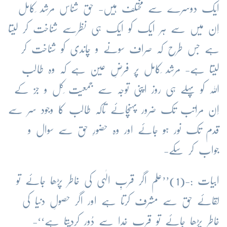
ایک دوسرے سے مختلف ہیں- حق شناس مرشد ِکامل
اِن میں سے ہر ایک کو ایک ہی نظرسے شناخت کر لیتا
ہے جس طرح کہ صراف سونے و چاندی کو شناخت کر
لیتا ہے- مرشد ِکامل پر فرضِ عین ہے کہ وہ طالب
اللہ کو پہلے ہی روز اپنی توجہ سے جمعیت ِکل و جز کے
اِن مراتب تک ضرور پہنچائے تاکہ طالب کا وجود سر سے
قدم تک نور ہو جائے اور وہ حضورِ حق سے سوال و
جواب کر سکے-
ابیات :-(1)’’علم اگر قربِ الٰہی کی خاطر پڑھا جائے تو
لقائے حق سے مشرف کرتا ہے اور اگر حصولِ دنیا کی
خاطر پڑھا جائے تو قربِ خدا سے دُور کردیتا ہے‘‘-