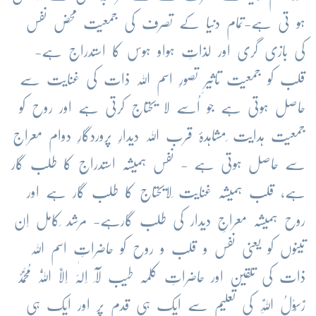
ہو تی ہے-تمام دنیا کے تصرف کی جمعیت محض نفس
کی بازی گری اور لذاتِ ہواو ہوس کا استدراج ہے-
قلب کو جمعیت تاثیرِ تصورِ اسم اللہ ذات کی غنایت سے
حاصل ہوتی ہے جو اُسے لا یحتاج کرتی ہے اور روح کو
جمعیت ہدایت ِمشاہدۂ قرب اللہ دیدارِ پروردگارِ دوام معراج
سے حاصل ہوتی ہے - نفس ہمیشہ استدراج کا طلب گار
ہے، قلب ہمیشہ غنایت ِلایحتاج کا طلب گار ہے اور
روح ہمیشہ معراجِ دیدار کی طلب گارہے- مرشد ِکامل اِن
تینوں کو یعنی نفس و قلب و روح کو حاضراتِ اسم اللہ
ذات کی تلقین اور حاضراتِ کلمہ طیب لَآ اِلٰہَ اِلَّا اللّٰہُ مُحَمَّدٌ
رَّسُوْلُ اللّٰہِ کی تعلیم سے ایک ہی قدم پر اور ایک ہی