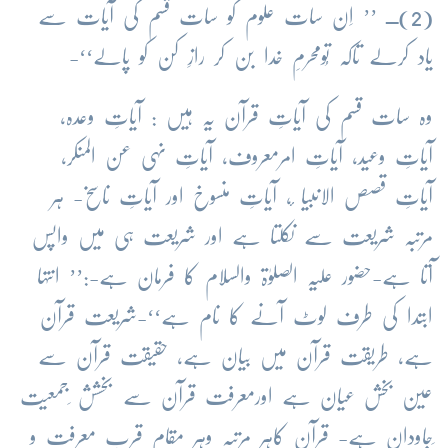
(2)ــ ’’ اِن سات علوم کو سات قسم کی آیات سے
یاد کرلے تاکہ تُومحرمِ خدا بن کر رازِ کن کو پالے‘‘-
وہ سات قسم کی آیاتِ قرآن یہ ہیں : آیاتِ وعدہ،
آیاتِ وعید، آیاتِ امرمعروف، آیاتِ نہی عن المنکر،
آیاتِ قصص الانبیا ٔ، آیاتِ منسوخ اور آیاتِ ناسخ- ہر
مرتبہ شریعت سے نکلتا ہے اور شریعت ہی میں واپس
آتا ہے-حضور علیہ الصلوٰۃ والسلام کا فرمان ہے-:’’ انتہا
ابتدا کی طرف لوٹ آنے کا نام ہے‘‘-شریعت قرآن
ہے، طریقت قرآن میں بیان ہے، حقیقت قرآن سے
عین بخش عیان ہے اورمعرفت قرآن سے بخشش ِجمعیت
ِجاودان ہے- قرآن کاہر مرتبہ وہر مقام قربِ معرفت و