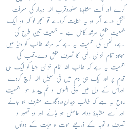
کرے اور اُسے مشاہدۂ حضوروقرب اللہ دیدار کی معرفت
بخش دے-اگر وہ یہ عنایت کردے تو سمجھ لو کہ وہ ایک
جمعیت بخش مرشد ِکامل ہے - جمعیت تین طرح کی
ہے، نفس کی جمعیت یہ ہے کہ مرشد طالب کو دنیا میں
موجود تمام خزائن ِالٰہی کا تصرف بخش دے-قلب کی
جمعیت یہ ہے کہ طالب اللہ تمام خزائن ِدنیا کو ایک ہی
قدم پر اور ایک ہی دم میں فی سبیل اللہ خرچ کردے
اوراُس کے دل میں کوئی افسوس و غم پیدانہ ہو- جمعیت
ِروح یہ ہے کہ طالب دیدارِپروردگارسے مشرف ہو جائے
اور اُسے مشاہدۂ دوام حاصل ہو جائے اور وہ تصور و
تصرف و توجہ کے ذریعے موت و حیات کے دونوں