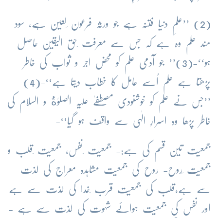
(2) ’’علمِ دنیا فتنہ ہے جو ورثہ فرعون ِلعین ہے، سود
مند علم وہ ہے کہ جس سے معرفت ِحق الیقین حاصل
ہو‘‘-(3)’’ جو آدمی علم کو محض اجر و ثواب کی خاطر
پڑھتا ہے علم اُسے عامل کا خطاب دیتا ہے‘‘-(4)
’’جس نے علم کو خوشنودی مصطفےٰ علیہ الصلوٰةُ و السلام کی
خاطر پڑھا وہ اسرارِ الٰہی سے واقف ہو گیا‘‘-
جمعیت تین قسم کی ہے:- جمعیت ِنفس، جمعیت ِقلب و
جمعیت ِروح- روح کی جمعیت مشاہدہ معراج کی لذت
سے ہے،قلب کی جمعیت قرب ِخدا کی لذت سے ہے
اور نفس کی جمعیت ہوائے شہوت کی لذت سے ہے -