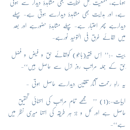
ہوتاہے، جمعیت ِکل غنایت بھی مشاہدۂ دیدار سے ہوتی
ہے، اور ہدایت بھی مشاہدۂ دیدارسے ہوتی ہے- پہلے
دیدارہے پھر اعتبار ہے- پہلے مشاہدۂ حضورہے اور بعد
میں لقائے غرق فی التوحید نورہے-
بیت -:’’ اِس فقیر(باھُو) کولقائے حق و فیض و فضل
ِحق کے جملہ مراتب روزِ ازل سے حاصل ہیں‘‘-
یہ راہِ رحمت آثار تلقین ِدیدارسے حاصل ہوتی -
ابیات-:(1) ’’ مجھے تمام مراتب کی انتہائی تحقیق
حاصل ہے اور کل و جز ہر طریقہ کی انتہا میری نظر میں
ہے‘‘-