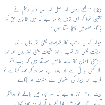
(2) ’’مجھے رسول اللہ صلی اللہ علیہ وآلہٖ وسلم نے
تلقین فرما کر اِس قابل بنا دیا ہے کہ مَیں طالبانِ حق کو
بارگاہِ حضورمیں پہنچا سکتا ہوں‘‘-
دیدارکے یہ مراتب نمازِ شریعت یعنی نمازِ زبان ، نمازِ
طریقت یعنی نماز ِقلب ، نمازِ حقیقت یعنی نمازِ روح اور نمازِ
سرّیعنی باعیان نماز سے حاصل ہوتے ہیں کہ جب چشمِ
راز کھل جا تی ہے اور بندہ بے سر ہو کر سجدہ کرتاہے تو
قرب اللہ دیدار کی حضوری سے مشرف ہو جاتاہے-
بیت -:’’ نماز وہ ہے کہ سر سجدہ میں جائے تو خدانظر
آئے- جس سجدہ میں خدا نظر نہ آئے وہ سجدہ کہاں