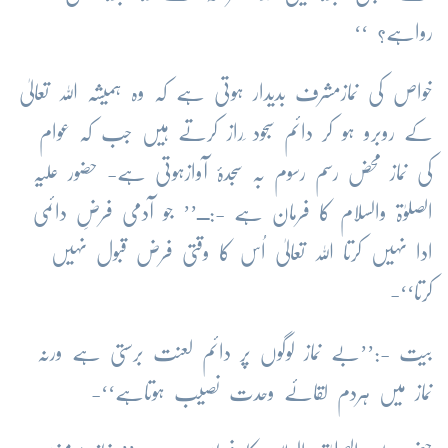
رواہے؟ ‘‘
خواص کی نمازمشرف بدیدار ہوتی ہے کہ وہ ہمیشہ اللہ تعالیٰ
کے روبرو ہو کر دائم سجود ِراز کرتے ہیں جب کہ عوام
کی نماز محض رسم رسوم بہ سجدۂ آوازہوتی ہے- حضور علیہ
الصلوٰۃ والسلام کا فرمان ہے -:ــ’’ جو آدمی فرضِ دائمی
ادا نہیں کرتا اللہ تعالیٰ اُس کا وقتی فرض قبول نہیں
کرتا‘‘-
بیت -:’’بے نماز لوگوں پر دائم لعنت برستی ہے ورنہ
نماز میں ہردم لقائے وحدت نصیب ہوتاہے‘‘-