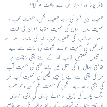
خاطر پڑھا وہ اسرارِ الٰہی سے واقف ہو گیا‘‘-
جمعیت تین قسم کی ہے:جمعیت ِنفس، جمعیت ِقلب و
جمعیت ِروح- روح کی جمعیت مشاہدۂ معراج کی لذت
سے ہے،قلب کی جمعیت قرب ِخدا کی لذت سے ہے
اور نفس کی جمعیت ہوائے شہوت کی لذت سے ہے -
یہ تینوں جمعیتیں طالب اللہ کے لئے پشتی (پشت پر
حفاظتی ڈھال ) کی مثل ہیں جیسے کشتی کی جمعیت آبِ
دریا کی پشتی سے ہے یا جیسے مچھلی کی جمعیت آب ِدریا
کی پشتی سے ہے- نفس کو جمعیت علمِ اکسیر وعلمِ تکسیرو
سنگ ِپارس کی بازیابی و سونے چاندی کی ذخیرہ اندوزی
اور تمام دنیا کے تصرف کے لئے مراقبہ کشی سے حاصل