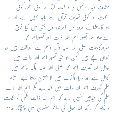
مشرفِ دیدارِ رحمن پر دلالت کرتاہے-کوئی علم، کوئی
حکمت اور کوئی تصرف قرآن سے باہر نہیں ہے اور نہ
ہو گا-علمائے مردہ دل اورزندہ دل فقیر میں کیا فرق
ہے؟جو علما ٔتصورِ اسم اللہ ذات اور تصورِاسمِ محمد
سرورِکائنات صلی اللہ علیہ وآلہٖ وسلم سے ناواقف ہیں وہ
نادان بچے ہیں لیکن جو فقیر تصورِ اسم اللہ ذات میں
عامل اور تصرفِ اسمِ محمد صلی اللہ علیہ وآلہٖ وسلم میں
کامل ہے وہ دنیا وآخرت میں لا یحتاج رہتا ہے- تمام
علم تصرفِ اسمِ اللہ ذات میں قید ہے مگر اسمِ اللہ ذات
علم کی قیدمیں نہیں ہے کہ اسم اللہ ذات نفس کو نیست
و نابود کر کے اللہ تعالیٰ کی دائم حضوری میں پہنچاتاہے‘‘-