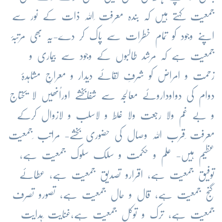
جمعیت کہتے ہیں کہ بندہ معرفت ِاللہ ذات کے نور سے
اپنے وجود کو تمام خطرات سے پاک کر دے-یہ بھی مرتبۂ
جمعیت ہے کہ مرشد طالبوں کے وجود سے بیماری و
زحمت و امراض کو شرفِ لقائے دیدار و معراجِ مشاہدۂ
دوام کی دواوداروئے معالجہ سے شفابخشے اوراُنھیں لا یحتاج
و بے غم ولا رجعت ولا غلط و لاسلب و لازوال کرکے
معرفت ِقرب اللہ وصال کی حضوری بخشے- مراتب ِجمعیت
عظیم ہیں- علم و حکمت و سلک سلوک جمعیت ہے،
توفیق جمعیت ہے، اقرارو تصدیق جمعیت ہے، عطائے
گنج جمعیت ہے، قال و حال جمعیت ہے، تصورو تصرف
جمعیت ہے، ترک و توکل جمعیت ہے،غنایت ِہدایت