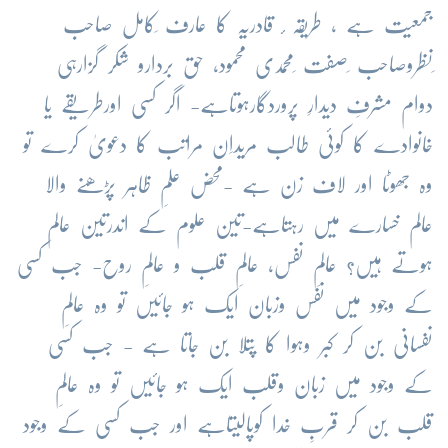
جمعیت ہے ، طریقہ ٔ قادریہ کا عارف ِکامل صاحب
ِنظروصاحب ِصفت ِمحمدی محمود، حق بردارو شکر گزارہی
دوام مشرفِ دیدارِ پروردگارہوتاہے- اگر کسی اورطریقے یا
خانوادے کا کوئی طالب مریداِن مراتب کا دعویٰ کرے تو
وہ جھوٹا اور لاف زن ہے -محض علمِ ظاہر پڑھنے والا
عالم خسارے میں رہتاہے-تین علوم کے اندرتین عالم
ہوتے ہیں؟ عالمِ نفس، عالمِ قلب و عالمِ روح- جب کسی
کے وجود میں نفس وزبان ایک ہو جائیں تو وہ عالمِ
نفسانی بن کر کبر وہوا کا پتلا بن جاتا ہے - جب کسی
کے وجود میں زبان وقلب ایک ہو جائیں تو وہ عالمِ
قلب بن کر قربِ خدا کوپالیتاہے اور جب کسی کے وجود