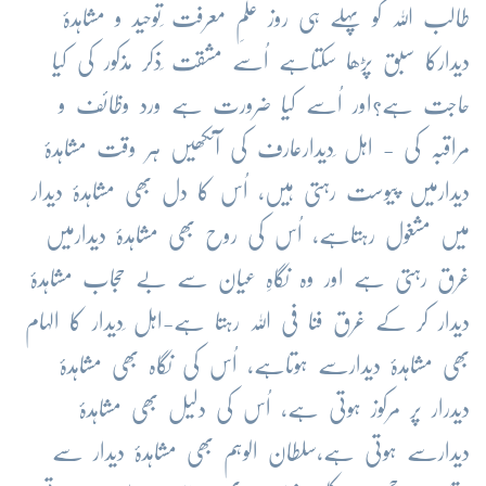
طالب اللہ کو پہلے ہی روز علمِ معرفت ِتوحید و مشاہدۂ
دیدارکا سبق پڑھا سکتاہے اُسے مشقت ِذکر مذکور کی کیا
حاجت ہے؟اور اُسے کیا ضرورت ہے ورد وظائف و
مراقبہ کی - اہل ِدیدارعارف کی آنکھیں ہر وقت مشاہدۂ
دیدارمیں پیوست رہتی ہیں، اُس کا دل بھی مشاہدۂ دیدار
میں مشغول رہتاہے، اُس کی روح بھی مشاہدۂ دیدارمیں
غرق رہتی ہے اور وہ نگاہِ عیان سے بے حجاب مشاہدۂ
دیدار کر کے غرق فنا فی اللہ رہتا ہے-اہل ِدیدار کا الہام
بھی مشاہدۂ دیدارسے ہوتاہے، اُس کی نگاہ بھی مشاہدۂ
دیدرار پر مرکوز ہوتی ہے، اُس کی دلیل بھی مشاہدۂ
دیدارسے ہوتی ہے،سلطان الوہم بھی مشاہدۂ دیدار سے