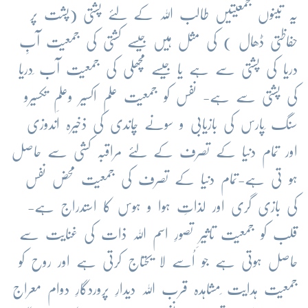
یہ تینوں جمعیتیں طالب اللہ کے لئے پشتی (پشت پر
حفاظتی ڈھال ) کی مثل ہیں جیسے کشتی کی جمعیت آبِ
دریا کی پشتی سے ہے یا جیسے مچھلی کی جمعیت آب ِدریا
کی پشتی سے ہے- نفس کو جمعیت علمِ اکسیر وعلمِ تکسیرو
سنگ ِپارس کی بازیابی و سونے چاندی کی ذخیرہ اندوزی
اور تمام دنیا کے تصرف کے لئے مراقبہ کشی سے حاصل
ہو تی ہے-تمام دنیا کے تصرف کی جمعیت محض نفس
کی بازی گری اور لذاتِ ہوا و ہوس کا استدراج ہے-
قلب کو جمعیت تاثیرِ تصورِ اسم اللہ ذات کی غنایت سے
حاصل ہوتی ہے جو اُسے لا یحتاج کرتی ہے اور روح کو
جمعیت ہدایت ِمشاہدہ قرب اللہ دیدارِ پروردگارِ دوام معراج