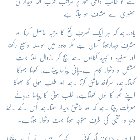
ہے تو طالب دائمی طور پر مراتب ِقرب اللہ دیدار کی
حضوری سے مشرف ہو جاتا ہے-
یادرہے کہ ہر ایک تصرفِ گنج کا مرتبہ حاصل کرنا اور
مشرفِ دیدارہونا آسان ہے مگر وجود میں حوصلہ وسیع رکھنا
اور صغیرہ و کبیرہ گناہوں سے بچ کر لازوال ہونا بہت
مشکل و دشوار کام ہے-پانی پیاسا پیتاہے، کھانا بھوکا
کھاتاہے، سرکوفداعاشق کرتا ہے اور طلب ِمولیٰ کا بھوکا
اپنے جگر کا خون کھاتاہے، طلب ِمولیٰ کا پیاسا دریائے
معرفت پیتا ہے کہ وہ عاشق ِدیدار ہوتاہے-اُس کے لئے
دنیا و عقبیٰ کی طرف متوجہ ہونا بہت دشوار ہوتاہے-
ابیات-: (1)’’ اگر کوئی یہ کہے کہ مَیں نے اُسے دیکھا