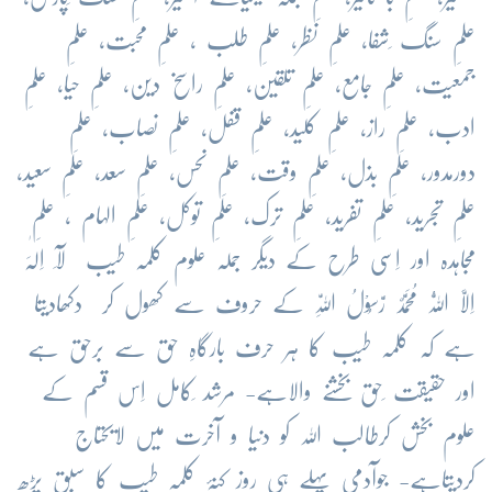
علمِ سنگ ِشفا، علمِ نظر، علمِ طلب ، علمِ محبت، علمِ
جمعیت، علمِ جامع، علمِ تلقین، علمِ راسخ دین، علمِ حیا، علمِ
ادب، علمِ راز، علمِ کلید، علمِ قفل، علمِ نصاب، علمِ
دورمدور، علمِ بذل، علمِ وقت، علمِ نحس، علمِ سعد، علمِ سعید،
علمِ تجرید، علمِ تفرید، علمِ ترک، علمِ توکل، علمِ الہام ، علمِ
مجاہدہ اور اِسی طرح کے دیگر جملہ علوم کلمہ طیب لَآ اِلٰہَ
اِلَّا اللّٰہُ مُحَمَّدٌ رَّسُوْلُ اللّٰہِ کے حروف سے کھول کر دکھادیتا
ہے کہ کلمہ طیب کا ہر حرف بارگاہِ حق سے برحق ہے
اور حقیقت ِحق بخشنے والاہے- مرشد ِکامل اِس قسم کے
علوم بخش کرطالب اللہ کو دنیا و آخرت میں لایحتاج
کردیتاہے- جوآدمی پہلے ہی روز کنۂ کلمہ طیب کا سبق پڑھ