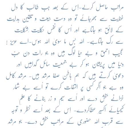
مراتب حاصل کرلے-اِس کے بعد جب طالب کا دل
غنایت سے بھرجائے تو وہ دست بیعت و تلقین ِہدایت
کے لائق ہو جاتاہے اور اُس کا نفس حکایت ِشکایت
سے رک جاتاہے- اللہ بس ما سویٰ اللہ ہوس-اے عزیز !
عجیب احمق و بے حیا لوگ ہیں وہ جو رات دن حُبّ
ِدنیا میں پریشان ہو کر بے جمعیت سائل گداہیں اور
دعویٰ کرتے ہیں کہ ہم باطن صفا مرشد ہیں- مرشد ِکامل
وہ ہے جو اگر کسی پر التفات کرے تو اُسے بے شمار
خزانے بخش دے اور اُسے سیم و زر بنانے کا علمِ
کیمیائے اکسیر عطاکردے- اِس کے بعد اُسے نظر و توجہ
سے قرب اللہ حضوری کے مراتب بخش دے- جو مرشد