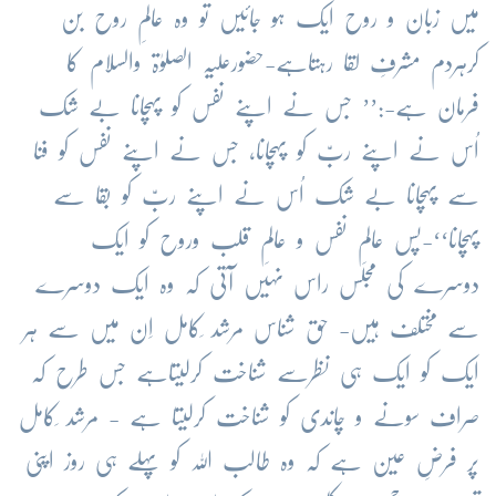
میں زبان و روح ایک ہو جائیں تو وہ عالمِ روح بن
کرہردم مشرفِ لقا رہتاہے-حضورعلیہ الصلوٰۃ والسلام کا
فرمان ہے-:’’ جس نے اپنے نفس کو پہچانا بے شک
اُس نے اپنے ربّ کو پہچانا، جس نے اپنے نفس کو فنا
سے پہچانا بے شک اُس نے اپنے ربّ کو بقا سے
پہچانا‘‘-پس عالمِ نفس و عالمِ قلب وروح کو ایک
دوسرے کی مجلس راس نہیں آتی کہ وہ ایک دوسرے
سے مختلف ہیں- حق شناس مرشد ِکامل اِن میں سے ہر
ایک کو ایک ہی نظرسے شناخت کرلیتاہے جس طرح کہ
صراف سونے و چاندی کو شناخت کرلیتا ہے - مرشد ِکامل
پر فرضِ عین ہے کہ وہ طالب اللہ کو پہلے ہی روز اپنی