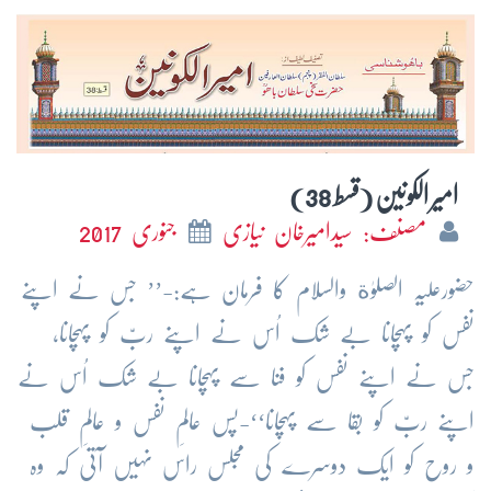
امیر الکونین (قسط 38)
مصنف: سیدامیرخان نیازی
جنوری 2017
حضورعلیہ الصلوٰة والسلام کا فرمان ہے:-’’ جس نے اپنے
نفس کو پہچانا بے شک اُس نے اپنے ربّ کو پہچانا،
جس نے اپنے نفس کو فنا سے پہچانا بے شک اُس نے
اپنے ربّ کو بقا سے پہچانا‘‘-پس عالمِ نفس و عالمِ قلب
و روح کو ایک دوسرے کی مجلس راس نہیں آتی کہ وہ