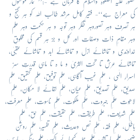
حضور علیہ الصلوٰۃ والسلام کا فرمان ہے -:’’ نماز مومنوں
کی معراج ہے‘‘- فقیرِ کامل مرشد طالب اللہ کو ہر گنج و
ہر تصرف وہر تصوروہر تفکر وہر توجہ و ہر حکمت وہر علم
وہر مقامِ ذات وصفات اور کل و جز ہر قسم کی مخلوقِ
خداوندی و تماشائے ازل و تماشائے ابد و تماشائے عقبیٰ،
تماشائے عرش تا تحت الثریٰ و ما ہ تا ماہی قدرتِ سرّ
اسرارِ الٰہی ، علمِ غیب آگاہی، علمِ توفیق، علمِ تحقیق، علمِ
صدیق، علمِ تصدیق، علمِ عیان، علمِ لقائے لا مکان، علمِ
لاھُوت علمِ جبروت، علمِ ملکوت، علمِ ناسوت، علمِ معرفت،
علمِ شریعت، علمِ طریقت، علمِ حقیقت، علمِ حق، علمِ
باطل، علمِ فقہ، علمِ نص وحدیث، علمِ تفسیر، علمِ روشن
ضمیر، علمِ با تاثیر، علمِ جملہ کیمیائے اکسیر، علمِ سنگ ِپارس،