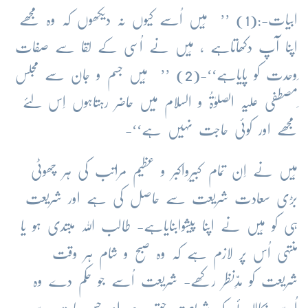
ابیات-:(1) ’’ مَیں اُسے کیوں نہ دیکھوں کہ وہ مجھے
اپنا آپ دکھاتاہے ، مَیں نے اُسی کے لقا سے صفات
ِوحدت کو پایاہے‘‘-(2) ’’ مَیں جسم و جان سے مجلس
ِمصطفی علیہ الصلوٰۃُ و السلام میں حاضر رہتاہوں اِس لئے
مجھے اور کوئی حاجت نہیں ہے‘‘-
مَیں نے اِن تمام کبیرواکبر و عظیم مراتب کی ہر چھوٹی
بڑی سعادت شریعت سے حاصل کی ہے اور شریعت
ہی کو مَیں نے اپنا پیشوابنایاہے- طالب اللہ مبتدی ہو یا
منتہی اُس پر لازم ہے کہ وہ صبح و شام ہر وقت
شریعت کو مدِّنظر رکھے- شریعت اُسے جو حکم دے وہ