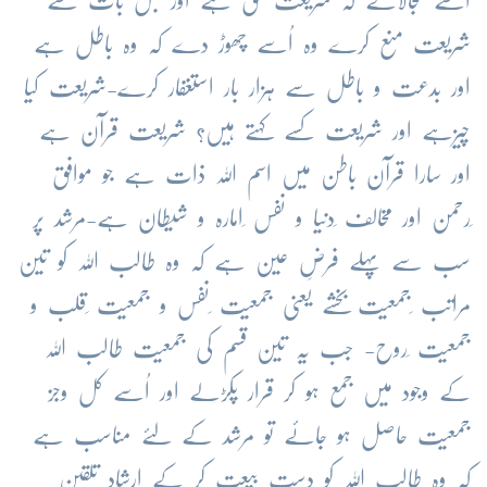
اُسے بجالائے کہ شریعت حق ہے اور جس بات سے
شریعت منع کرے وہ اُسے چھوڑ دے کہ وہ باطل ہے
اور بدعت و باطل سے ہزار بار استغفار کرے-شریعت کیا
چیزہے اور شریعت کسے کہتے ہیں؟ شریعت قرآن ہے
اور سارا قرآن باطن میں اسم اللہ ذات ہے جو موافق
ِرحمن اور مخالف ِدنیا و نفس ِامارہ و شیطان ہے-مرشد پر
سب سے پہلے فرضِ عین ہے کہ وہ طالب اللہ کو تین
مراتب ِجمعیت بخشے یعنی جمعیت ِنفس و جمعیت ِقلب و
جمعیت ِروح- جب یہ تین قسم کی جمعیت طالب اللہ
کے وجود میں جمع ہو کر قرار پکڑلے اور اُسے کل وجز
جمعیت حاصل ہو جائے تو مرشد کے لئے مناسب ہے
کہ وہ طالب اللہ کو دست بیعت کر کے ارشادِ تلقین