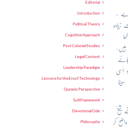
Editorial
 ہے -
Introduction
Political Theory
زیادہ
Cognitive Approach
ھا
Post Colonial Studies
 ہیں-
Legal Context
جائے
Leadership Paradigm
د اسی
Lessons for the Era of Technology
ینا
Quranic Perspective
Sufi Framework
شیخؒ
Devotional Ode
اضح کر
Philosophy