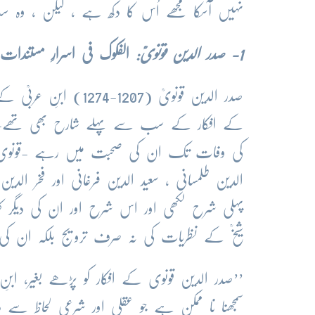
نہیں آسکا مجھے اُس کا دکھ ہے ، لیکن ، و
1
- صدر الدین قونویؒ:
الفکوک فی اسرارِ مستندات 
صدر الدین قونویؒ (07
کی وفات تک ان کی صحبت میں رہے -قونوی ک
الدین طلمسانی ، سعید الدین فرغانی اور فخر 
پہلی شرح لکھی اور اس شرح اور ان کی دیگر ک
شیخؒ کے نظریات کی نہ صرف ترویج بلکہ ان کی فہم 
’’صدر الدین قونوی کے افکار کو پڑھے بغیر، اب
سمجھنا نا ممکن ہے جو عقلی اور شرعی لحاظ سے