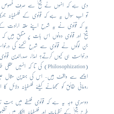
دی ہے کہ انہوں نے شیخؒ سے صرف فصوص کے
تو اب سوال یہ ہے کہ قونوی کے فلسفیانہ جھکا
یہ کہ قونوی نے یہ شرح اپنے حلقہ ارادت کے ک
شیخ اور قونوی دونوں اس بات پر متفق ہیں کہ اس ک
جن لوگوں نے قونوی سے شرح لکھنے کی درخوا
درخواست ہی کیوں کرتے؟ لہٰذا، صدرالدین قو
(Philosophization) کی تا کہ
اچھے سے واقف ہیں- اس کی بہترین مثال عین 
روحانی حقائق کو سمجھانے کیلئے فلسفیانہ دلائل کا 
دوسری وجہ یہ ہے کہ قونوی فلسفے میں بہت زی
طرح شیخؒ کے نظریات اور فلسفیانہ افکار میں تط