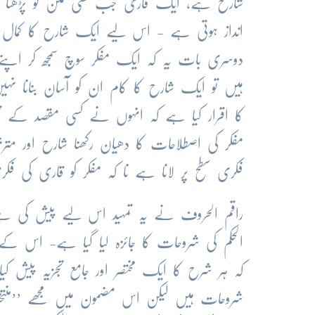
شارح ہے، ایک قاری جب کسی متن کو پڑھتا ہ
انداز ہوتی ہے - اس لیے ایک شارح کا کمال 
دوسری بات یہ کہ ایک مفکر سوچ سمجھ کر اپنے 
ہیں تو ایک شارح کا کام ان کو آسان بنانا نہیں 
کا اقرار کیا ہے کہ انہوں نے کسی مقصد کے
مفکر کی اصطلاحات کا دھیان رکھنا شارح اور مت
فکری سطح پر لانا ہے نا کہ مفکر کو قاری کی فکری 
راقم الحروف نے یہ تمہید اس لیے پیش کی ہے تا
الحکم کی شروحات کا جائزہ لیا گیا ہے- اس کے 
کہ ہر شرح کا ایک مختصر اور جامع تجزیہ پیش ک
شروحات ہیں لیکن اس مضمون میں مجھے ’’منتخب‘