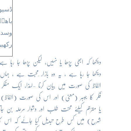
ڈسیو
باھو
وسدا
رکھی
دیکھا کہ ابھی پڑھا یا نہیں، لیکن پڑھا جا رہا ہے
دیکھا جا رہا ہے ، یہ وہ بازار ِمحبت ہے ، جہ
الفاظ کی صورت میں بیان کرنا -لہٰذا، ایک 
فکر کا جوہر (معنی) اور اس کی صورت (الفاظ)
یا مترجم کیلئے محنت طلب اور دشوار مرحلہ بن
شرح) میں کس طرح تبدیل کیا جائے کہ اس کا ج