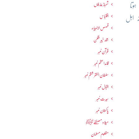
شھبازِ عارفاں
وتا
اقتباس
ہ اہل
قصص الانبیاء
شاہ خیبر شکن
قرآن نمبر
قائداعظم نمبر
سلطان الفقر ششم نمبر
اقبال نمبر
سیرت نمبر
پاکستان نمبر
میلاد مصطفےٰﷺ
مظلوم مسلمان