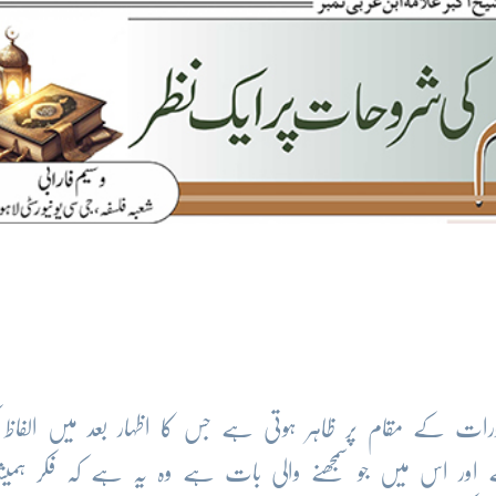
ت کے مقام پر ظاہر ہوتی ہے جس کا اظہار بعد میں الفاظ 
ور اس میں جو سمجھنے والی بات ہے وہ یہ ہے کہ فکر ہمیشہ