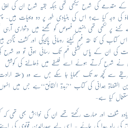
 مقدمے کی شرح سیکھی تھی جبکہ بقیہ شرح ان کی اپنی
ؤ کی وجہ کیا ہے؟ اس کی بنیادی طور پر دو وجوہات ہیں- پہل
ہنے پر لکھی تھی جنہیں فصوص کو سمجھنے میں دشواری آرہی ت
تاب کی کما حقہٗ فہم کیلئے روحانی پاکیزگی اور کشف ناگزیر ہی
ست کی ان کے پاس کشفی فہم تک رسائی ہوتی تو وہ شرح ک
نوی نے شرح کرتے ہوئے اسے فلسفے میں ڈھالنے کی کوشش
 انہیں عقلی طریقے سے کچھ حد تک سمجھایا جا سکے جس سے وہ (حلقہ اراد
القضاۃ ہمدانی کی کتاب ’’زبدۃ الحقائق‘‘ہے جس میں انہو
استعمال کیا ہے-
ادہ شغف اور مہارت رکھتے تھے ان کی خواہش بھی تھی کہ ک
بیق کی راہ پیدا کی جائے - اسی لیے صدرالدین قونوی کی اپنے 