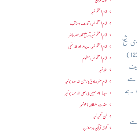
گوشہ قرآن
امام اعظم نمبر
امام اعظم نمبر : تعارف و مناقب
امام اعظم نمبر: تاریخ اور عصرِ حاضر
ونوی شیخ
امام اعظم نمبر : حدیث اور فقہ حنفی
کے افکار کے سب سے پہلے شارح بھی تھے-شیخ کی وفات کے بعد وہ مولانا جلال الدین رومیؒ (1207-1273)
امام اعظم نمبر: منظوم
یف
غزہ نمبر
 سے
امام جعفرصادق(رضی اللہ عنہ) نمبر
ا ہے-
سیدنا امام حسین(رضی اللہ عنہ) نمبر
حضرت سلطان باھوؒ نمبر
فنِ تعمیر نمبر
 سے
گوشہ قرآن و رمضان