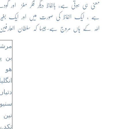
معنی ہی ہوتی ہے، بالفاظ دیگر فکر مغز اور گو
ہے ، ایک الفاظ کی صورت میں اور ایک بغیر ال
اللہ کے ہاں مروج ہے-جیسا کہ سلطان العارفین
مرشد
بن پڑ
ھو
انگل
دتیاں
سنیو
نین ن
تکدے 