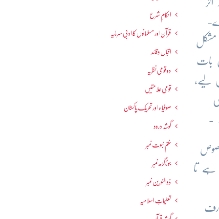
اثر
احکامِ شرع
ے-
قرآن اور مسلمانوں کا ادبی سرمایہ
 مشکل
اقبال و قائد
س بات
دو قومی نظریہ
 لیے،
قومی علامتیں
ی
صوفیاء اور تحریک ِپاکستان
 -
گوشہ درود
ختم نبوت نمبر
فصوص
جوناگڑھ نمبر
 ہے تا
ذوالنورین نمبر
تعلیماتِ اسلامیہ
ارف