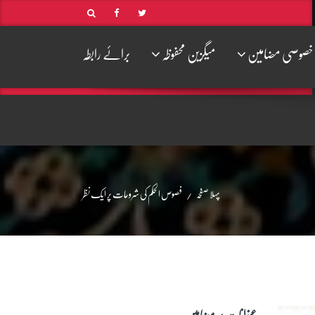
خصوصی مضامین
میگزین محفوظہ
برائے رابطہ
پہلا صفحہ
فصوص الحکم کی شروحات پر ایک نظر