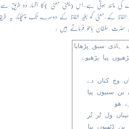
دے کی مانند ہوتی ہے-اس (یعنی معنی )کا اظہار دو طریق سے ہ
فاظ کے-معنی کو بغیر الفاظ کے دوسرے تک پہنچانا، یہ طریق
 حضرت سلطان باھوؒ فرماتے ہیں :
 ہادی سبق پڑھایا
ھیوں پیا پڑھیوے
یاں وچ کناں دے
 بن سنیوں پیا
ے ھو
یناں ول تُر تُر
بن ڈٹھیوں پیا