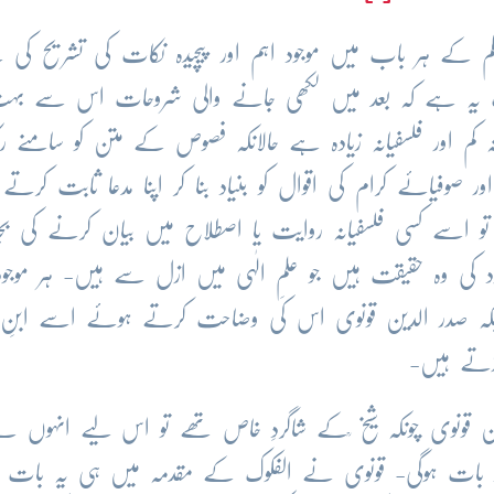
کم کے ہر باب میں موجود اہم اور پیچیدہ نکات کی تشریح کی
ت یہ ہے کہ بعد میں لکھی جانے والی شروحات اس سے بہت 
انہ کم اور فلسفیانہ زیادہ ہے حالانکہ فصوص کے متن کو سامنے رک
ور صوفیائے کرام کی اقوال کو بنیاد بنا کر اپنا مدعا ثابت کرتے
 تو اسے کسی فلسفیانہ روایت یا اصطلاح میں بیان کرنے کی ب
جود کی وہ حقیقت ہیں جو علمِ الٰہی میں ازل سے ہیں- ہر موجو
کہ صدر الدین قونوی اس کی وضاحت کرتے ہوئے اسے ابنِ س
ڑتے ہیں-
 قونوی چونکہ شیخ ؒکے شاگردِ خاص تھے تو اس لیے انہوں نے 
اد بات ہوگی- قونوی نے الفکوک کے مقدمہ میں ہی یہ بات و