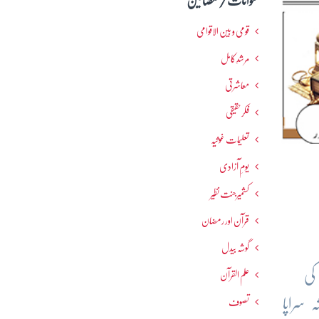
عنوانات / مضامین
قومی و بین الاقوامی
مرشدِ کامل
معاشرتی
فکرحقیقی
تعلیمات غوثیہ
یومِ آزادی
کشمیرجنت نظیر
قرآن اور رمضان
گوشہ بیدل
کی
علم القرآن
 سراپا
تصوف