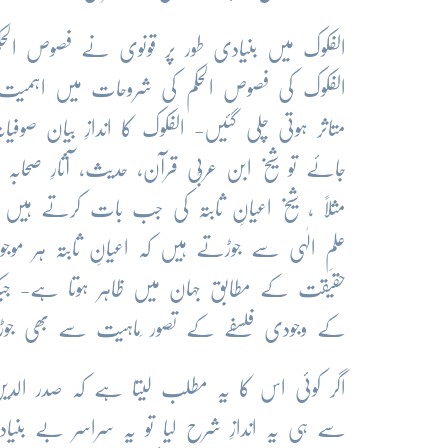
الفکوک میں بنیادی طور پر قونوی نے فصوص الح
الفکوک کی فصوص الحکم کی شروحات میں اہمی
متاثر ہوتی چلی گئیں- الفکوک کا اندازِ بیان صوفی
جائے تو شیخ ابن عربؒی قرآن، حدیث، آثارِ صحابہ ا
مثلاً ، شیخ اعیانِ ثابتہ کی جب بات کرتے ہیں
علمِ الٰہی سے جوڑتے ہیں کہ اعیانِ ثابتہ ہر مو
حقیقت کے مطابق جہان میں ظاہر ہوتا ہے- جب
کے وجودی فلسفے کے تصور ِماہیت سے بھی جو
اگر کوئی اس کا یہ مطلب لیتا ہے کہ صدر الدین
سے ہی یہ اندازِ شرح لیا تو یہ سراسر بے بنی