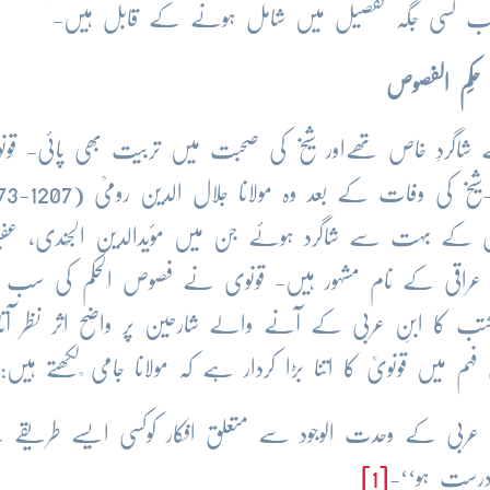
ہ سب کسی جگہ تفصیل میں شامل ہونے کے قابل ہیں-
حِکَم الفصوص
12-1274) ابنِ عربیؒ کے شاگردِ خاص تھےاور شیخ کی صحبت میں تربیت بھی پائی- ق
ے بہت سے شاگرد ہوئے جن میں مؤیدالدین الجَندی، عف
الدین عراقی کے نام مشہور ہیں- قونوی نے فصوص الحکم کی سب
تب کا ابنِ عربی کے آنے والے شارحین پر واضح اثر نظر آت
میں قونویؒ کا اتنا بڑا کردار ہے کہ مولانا جامی ؒلکھتے ہیں:
نِ عربی کے وحدت الوجود سے متعلق افکار کوکسی ایسے طریقے
 درست ہو‘‘-
[1]