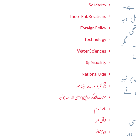
Solidarity
 ہے-
Indo-Pak Relations
ی وجہ
Foreign Policy
ھی-
Technology
ں- مگر
Water Sciences
ی
Spirituality
National Ode
ت) خود
شیخ اکبر علامہ ابن عربی نمبر
ں نے
حضرت ابوبکر صدیق(رضی اللہ عنہ) نمبر
عالمِ اسلام
قرآن نمبر
سی
دینی تناظر:
دور