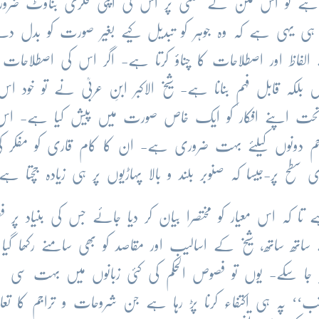
ے تو اس متن کے معنی پر اس کی اپنی فکری بناوٹ ضرور 
ہی یہی ہے کہ وہ جوہر کو تبدیل کیے بغیر صورت کو بدل د
الفاظ اور اصطلاحات کا چناؤ کرتا ہے- اگر اس کی اصطلاحات
بلکہ قابل فہم بنانا ہے- شیخ الاکبر ابنِ عربیؒ نے تو خود ا
 تحت اپنے افکار کو ایک خاص صورت میں پیش کیا ہے- اس
رجم دونوں کیلئے بہت ضروری ہے- ان کا کام قاری کو مفکر ک
سطح پر-جیسا کہ صنوبر بلند و بالا پہاڑیوں پر ہی زیادہ جچتا ہے
 کہ اس معیار کو مختصرا بیان کر دیا جائے جس کی بنیاد پر 
ساتھ ساتھ، شیخ کے اسالیب اور مقاصد کو بھی سامنے رکھا گیا
یا جا سکے- یوں تو فصوص الحکم کی کئی زبانوں میں بہت سی
‘ پہ ہی اکتفاء کرنا پڑ رہا ہے جن شروحات و تراجم کا تع