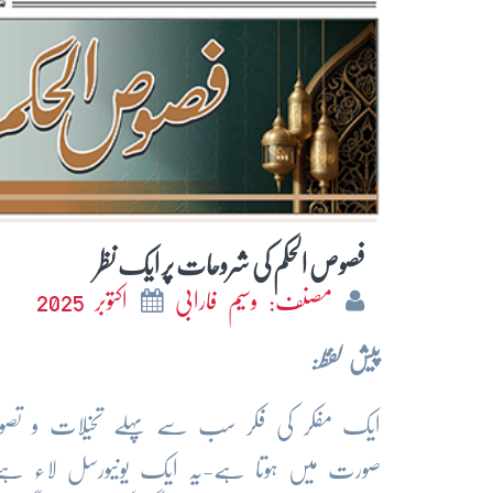
فصوص الحکم کی شروحات پر ایک نظر
مصنف: وسیم فارابی
اکتوبر 2025
پیش
لفظ:
ایک مفکر کی فکر سب سے پہلے تخیلات و تصورا
صورت میں ہوتا ہے-یہ ایک یونیورسل لاء ہے ا