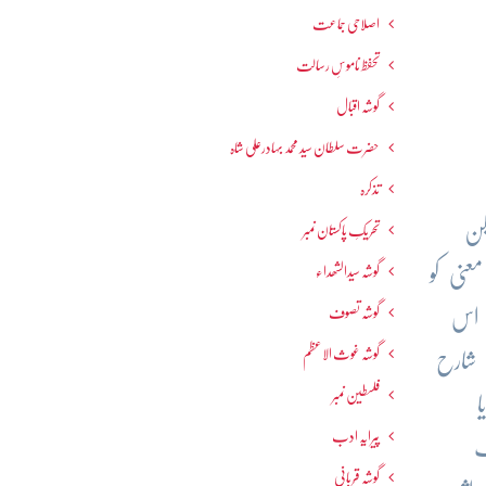
اصلاحی جماعت
تحفظ ناموسِ رسالت
گوشہ اقبال
حضرت سلطان سید محمد بہادرعلی شاہ
تذکرہ
کن
تحریکِ پاکستان نمبر
عنی کو
گوشہ سیدالشھداء
گوشہ تصوف
 اس
گوشہ غوث الاعظم
 شارح
فلسطین نمبر
پیرایہ ادب
ک
گوشہ قربانی