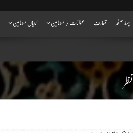
پہلا صفحہ
تعارف
عنوانات / مضامین
نمایاں مضامین
ظر