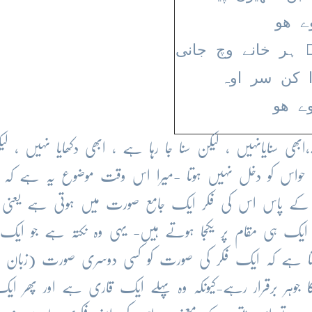
ے ھو
ؔ ہر خانے وچ جانی
 کن سر اوہ
وے ھو
،ابھی سنایانہیں ، لیکن سنا جا رہا ہے ، ابھی دکھایا نہیں ، لی
اں حواس کو دخل نہیں ہوتا -میرا اس وقت موضوع یہ ہے کہ م
مفکر کے پاس اس کی فکر ایک جامع صورت میں ہوتی ہے یعنی
 ایک ہی مقام پر یکجا ہوتے ہیں- یہی وہ نکتہ ہے جو ایک
 جاتا ہے کہ ایک فکر کی صورت کو کسی دوسری صورت (زبان یا
وہر برقرار رہے-کیونکہ وہ پہلے ایک قاری ہے اور پھر ای