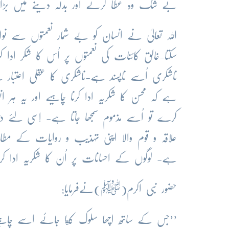
بے شک وہ عطا کرنے اور بدلہ دینے میں بڑ
اللہ تعالیٰ نے انسان کو بے شمار نعمتوں سے نواز
سکتا-خالق کائنات کی نعمتوں پر اُس کا شکر ادا 
ناشکری اُسے ناپسند ہے-ناشکری کا عقلی اعتبار س
ہے کہ محسن کا شکریہ ادا کرنا چاہیے اور یہ ہ
کرے تو اُسے مذموم سمجھا جاتا ہے- اِسی لئے د
علاقہ و قوم والا اپنی تہذیب و روایات کے مطا
ہے- لوگوں کے احسانات پر اُن کا شکریہ ادا کر
حضور نبی اکرم(ﷺ)نےفرمایا:
’’جس کے ساتھ اچھا سلوک کيا جائے اسے چاہیے