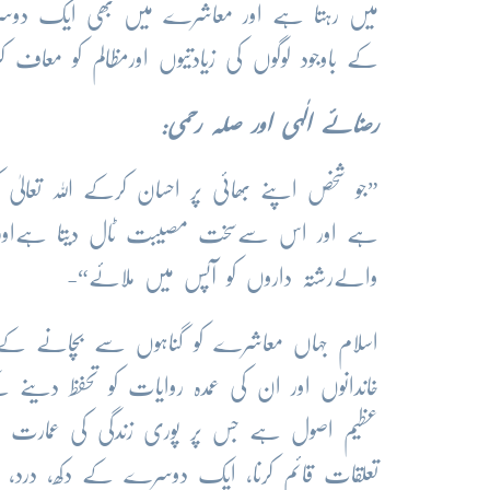
میں رہتا ہے اور معاشرے میں بھی ایک دوسرے
کے باوجود لوگوں کی زیادتیوں اورمظالم کو معاف
رضائے الٰہی اور صلہ رحمی:
”جو شخص اپنے بھائی پر احسان کرکے اللہ تعالیٰ
ہے اور اس سےسخت مصیبت ٹال دیتا ہےاور زی
والےرشتہ داروں کو آپس میں ملائے“-
اسلام جہاں معاشرے کو گناہوں سے بچانے کے لی
خاندانوں اور ان کی عمدہ روایات کو تحفظ دینے
عظیم اصول ہے جس پر پوری زندگی کی عمارت اس
تعلقات قائم کرنا، ایک دوسرے کے دکھ، درد