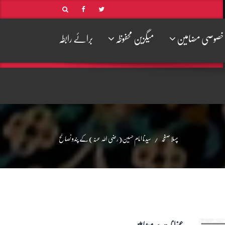
خصوصی مضامین
میگزین محفوظہ
برائے رابطہ
پہلا صفحہ
سیدنا امام حسین(رضی اللہ عنہ) کے پندو نصائح