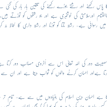
پاس رکھنے اور رشتے جوڑے رکھنے کی تلقین بار بار کی گئی ہ
تتام اورسلامتی کی خوشخبری ہے اور جو رشتوں کو توڑتے ہیں، 
 رسوائی ہے- رشتہ ناتا کو توڑنا اور رشتہ داری کا لحاظ نہ کرنا
بت دور کی اللہ تعالیٰ اس سے اُخروی مصائب دور کرتا ہے
 کرتا ہےاور احسان کرنے والوں کو ثواب دیتا ہے اور ان سے
دیتا ہے احسان دین اسلام کی بنیادوں میں سے ہے- تمام تر 
-کسی حاجت مند کی ضرورت کو پورا کرنا بھی احسان ہے،کسی ر