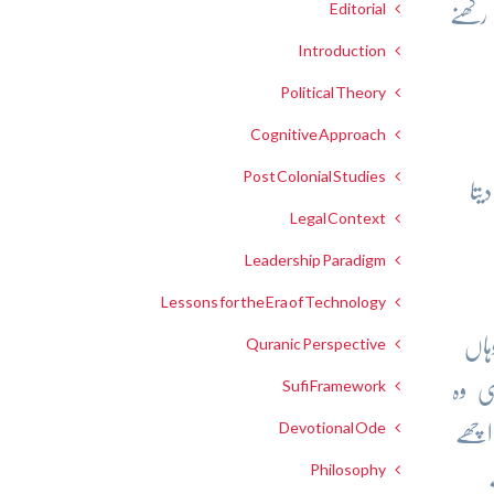
Editorial
کھنے
Introduction
Political Theory
Cognitive Approach
Post Colonial Studies
تا
Legal Context
Leadership Paradigm
Lessons for the Era of Technology
ہاں
Quranic Perspective
ی وہ
Sufi Framework
Devotional Ode
اچھے
Philosophy