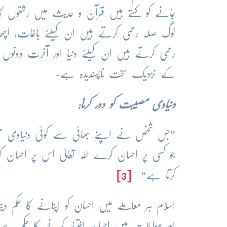
جانے کو کہتے ہیں-قرآن و حدیث میں رشتوں کا 
لوگ صلہ رحمی کرتے ہیں ان کیلئے باغات، اچھااخ
رحمی کرتے ہیں ان کیلئے دنیا اور آخرت دونوں میں
کے نزدیک سخت ناپسندیدہ ہے-
دنیاوی مصیبت کو دور کرنا:
”جس شخص نے اپنے بھائی سے کوئی دنیاوی مصی
جو کسی پر احسان کرے اللہ تعالیٰ اس پر احسان
کرتا ہے“-
[3]
اسلام ہر معاملے میں احسان کو اپنانے کا حکم 
اور معاملات میں احسان اختیار کرنے کا حکم ہے