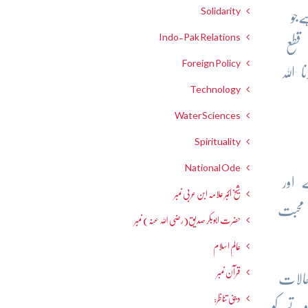
Solidarity
ےجو
Indo-Pak Relations
قطع
Foreign Policy
 اللہ
Technology
Water Sciences
Spirituality
National Ode
 اور
شیخ اکبر علامہ ابن عربی نمبر
 محبت
حضرت ابوبکر صدیق(رضی اللہ عنہ) نمبر
عالمِ اسلام
قرآن نمبر
حالات
دینی تناظر:
وتے کو