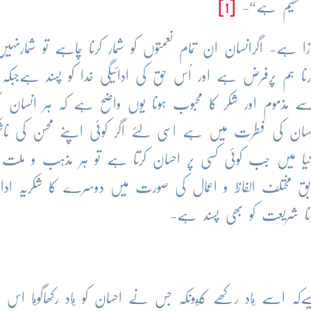
ا عظیم ہے“-
[1]
ا ہے- اگرانسان ان تمام نعمتوں کو شمار کرنا چاہے تو شمارنہیں
کرنا ہم پرفرض ہے اور اُس حق کی ادائیگی خدا کو پسند ہےجبکہ
ے مذموم اور شکر کا محبوب ہونا یوں واضح ہے کہ ہر انسان سمج
ر انسان کی فطرت میں ہے اسی لئے اگر کوئی اپنے محسن کی نا
نیا میں جب کوئی کسی پر احسان کرتا ہے تو ہر مذہب و ملت ا
بق مختلف الفاظ و اعمال کی صورت میں دوسرے کا شکریہ ادا ک
نا شریعت کو بھی پسند ہے-
کہ اسے ياد رکھے کيونکہ جس نے احسان کو ياد رکھاگويا اس