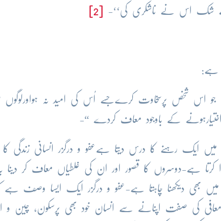
 بے شک اس نے ناشکری کی‘‘-
[2]
 ہے:
و اس شخص پرسخاوت کرےجسے اُس کی امید نہ ہواورلوگوں م
اختیارہونے کے باوجود معاف کردے “-
یں ایک رہنے کا درس دیتا ہےعفو و درگزر انسانی زندگی کا 
کرتا ہے-دوسروں کا قصور اور ان کی غلطیاں معاف کر دینا یہ
 بھی دیکھنا چاہتا ہے-عفو و درگزر ایک ایسا وصف ہے 
افی کی صفت اپنانے سے انسان خود بھی پرسکون، چین و اط