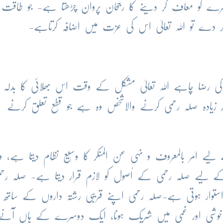
 کو معاف کر دینے کا رجحان پروان چڑھتا ہے- جو طاقت ر
 کر دے تو اللہ تعالیٰ اس کی عزت میں اضافہ کرتاہے-
 کی رضا چاہے اللہ تعالیٰ مشکل کے وقت اس بھلائی کا بدلہ دی
ادہ صلہ رحمی کرنے والاشخص وہ ہے جو قطع تعلق کرنے
ے امر بالمعروف و نہی عن المنکر کا وسیع نظام دیتا ہے، و
 کے لیے صلہ رحمی کے اُصول کو لازم قرار دیتا ہے- صلہ رحم
توار ہوتی ہے-صلہ رحمی اپنے قریبی رشتہ داروں کے ساتھ 
، خوشی اور غمی میں شریک ہونا، ایک دوسرے کے ہاں آنے