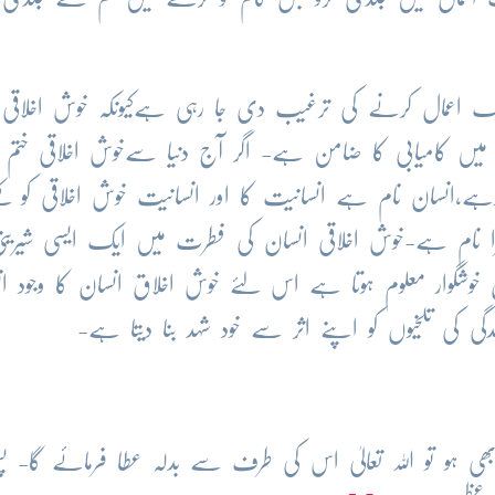
ک اعمال کرنے کی ترغیب دی جا رہی ہےکیونکہ خوش اخلاقی 
یں کامیابی کا ضامن ہے- اگر آج دنیا سےخوش اخلاقی ختم ہ
رہے،انسان نام ہے انسانیت کا اور انسانیت خوش اخلاقی کو کہ
دوسرا نام ہے-خوش اخلاقی انسان کی فطرت میں ایک ایسی شیرینی
خوشگوار معلوم ہوتا ہے اس لئے خوش اخلاق انسان کا وجود ان
کی تلخیوں کو اپنے اثر سے خود شہد بنا دیتا ہے-
بھی ہو تو اللہ تعالیٰ اس کی طرف سے بدلہ عطا فرمائے گا- 