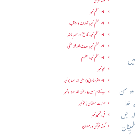
گوشہ قرآن
امام اعظم نمبر
امام اعظم نمبر : تعارف و مناقب
امام اعظم نمبر: تاریخ اور عصرِ حاضر
امام اعظم نمبر : حدیث اور فقہ حنفی
امام اعظم نمبر: منظوم
یں
غزہ نمبر
امام جعفرصادق(رضی اللہ عنہ) نمبر
وہ حسن
سیدنا امام حسین(رضی اللہ عنہ) نمبر
 خدا
حضرت سلطان باھوؒ نمبر
کہ جس
فنِ تعمیر نمبر
مینان
گوشہ قرآن و رمضان