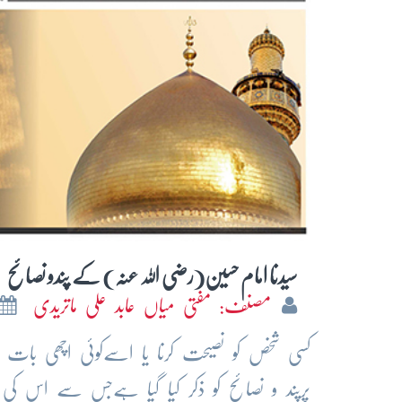
سیدنا امام حسین(رضی اللہ عنہ) کے پندو نصائح
مصنف: مفتی میاں عابد علی ماتریدی
کسی شخص کو نصیحت کرنا یا اسےکوئی اچھی بات ب
پرپند و نصائح کو ذکر کیا گیا ہےجس سے اس ک