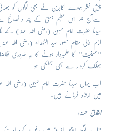
پیشِ نظر ہمارے اکابرین نے بھی لوگوں کو بھلا
سےآج ہم اس عظیم ہستی کے پند و نصائح سے اپ
سیدنا حضرت امام حسین (رضی اللہ عنہ) کے نا
امام عالی مقام حضور سید الشہداء (رضی اللہ 
’’حسینیت‘‘ کا علمبردار ہونے کا یہ ضروری تقا
جھلک کردار سے بھی جھلکتی ہو -
اب یہاں سیدنا حضرت امام حسین (رضی اللہ عنہ
میں ارشاد فرمائے ہیں-
اخلاق
حسنہ:
”اے لوگو! اچھے اَخلاق میں رغبت کرو اور نی