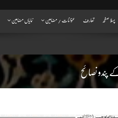
پہلا صفحہ
تعارف
عنوانات / مضامین
نمایاں مضامین
ے پندو نصائح