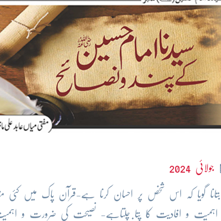
جولائی 2024
تانا گویا کہ اس شخص پر احسان کرنا ہے-قرآن پاک میں کئی م
ی اہمیت و افادیت کا پتا چلتاہے- نصیحت کی ضرورت و اہ