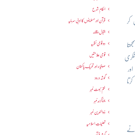
احکامِ شرع
 کر
قرآن اور مسلمانوں کا ادبی سرمایہ
اقبال و قائد
دو قومی نظریہ
ھتا
قومی علامتیں
شکری
صوفیاء اور تحریک ِپاکستان
ور
گوشہ درود
رتا
ختم نبوت نمبر
جوناگڑھ نمبر
ذوالنورین نمبر
تعلیماتِ اسلامیہ
 نے