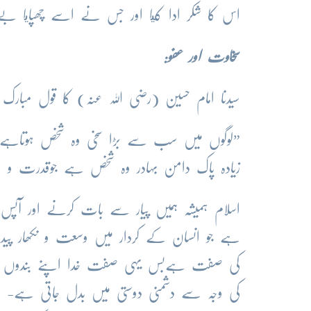
اس کا شکر ادا کيا اور جس نے اسے چھپايا
سخا
وت اور عفو:
سیدنا امام حسین (رضی اللہ عنہ) کا قول مبارک
”لوگوں میں سب سے بڑا سخی وہ شخص ہوتاہے ج
زیادہ پاک دامن بہادر وہ شخص ہے جوقدرت و 
اسلام ہمیشہ ہمیں پیار سے بات کرنے اور آپس م
ہے جو انسان کے کردار میں وسعت و نکھار پیدا 
کی صفت ہےبس یہی صفت خدا اپنے بندوں میں
کی وجہ سے دشمنی دوستی میں بدل جاتی ہے- مع