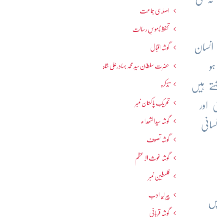
اصلاحی جماعت
تحفظ ناموسِ رسالت
انسان
گوشہ اقبال
و
حضرت سلطان سید محمد بہادرعلی شاہ
تے ہیں
تذکرہ
تحریکِ پاکستان نمبر
 اور
گوشہ سیدالشھداء
سانی
گوشہ تصوف
گوشہ غوث الاعظم
فلسطین نمبر
پیرایہ ادب
پس
گوشہ قربانی