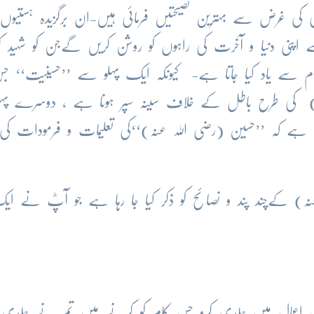
ئی کی غرض سے بہترین نصیحتیں فرمائی ہیں-ان برگزیدہ ہستیوں
نی دنیا و آخرت کی راہوں کو روشن کریں گےجن کو شہید کرب
م سے یاد کیا جاتا ہے- کیونکہ ایک پہلو سے ’’حسینیت‘‘ ج
عنہ) کی طرح باطل کے خلاف سینہ سپر ہونا ہے ، دوسرے پہل
ضا ہے کہ ’’حسین (رضی اللہ عنہ)‘‘کی تعلیمات و فرمودات کی
) کےچند پند و نصائح کو ذکر کیا جا رہا ہے جو آپؓ نے ای
ک اعمال میں جلدی کرو جس کام کو کرنے میں تم نے جلدی 