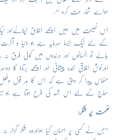
ہواسے شمار مت کرو “-
اس نصیحت میں ہمیں اچھے اخلاق اپنانےاور نی
کے لئے ایک ایسا سرمایہ ہے جو دنیا و آخرت م
جائے تو انسانوں اور درندوں میں کوئی فرق نہ 
اورخوش اخلاقی خندہ پیشانی اور اچھے برتاؤ کا 
مٹھاس پیدا کر دیتی ہے کہ اس کا ہر قول وفعل 
سماج کے لئے اس شہد کی طرح ہوتا ہے جو زندگی 
نعمت پر
شکر:
”جس نے کسی پر احسان کیا ہواوروہ شکر گزار نہ 