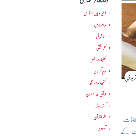
عنوانات / مضامین
قومی و بین الاقوامی
مرشدِ کامل
معاشرتی
فکرحقیقی
تعلیمات غوثیہ
یومِ آزادی
کشمیرجنت نظیر
قرآن اور رمضان
گوشہ بیدل
علم القرآن
قامات
تصوف
میت کے