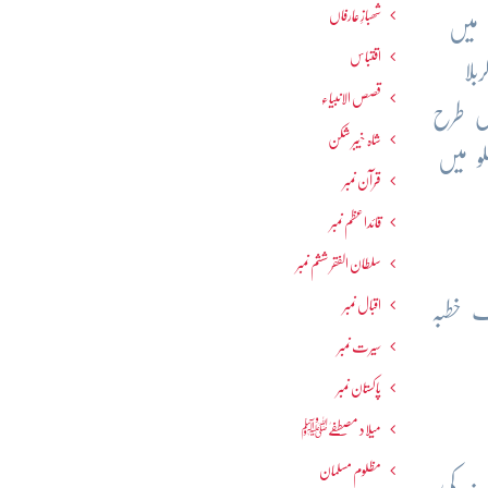
شھبازِ عارفاں
 میں
اقتباس
لا
قصص الانبیاء
س طرح
شاہ خیبر شکن
و میں
قرآن نمبر
قائداعظم نمبر
سلطان الفقر ششم نمبر
اقبال نمبر
ک خطبہ
سیرت نمبر
پاکستان نمبر
میلاد مصطفےٰﷺ
مظلوم مسلمان
نہ کی