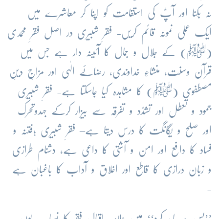
نہ بِکنا اور آپؓ کی استقامت کو اپنا کر معاشرے میں
ایک عملی نمونہ قائم کریں- فقرِ شبیری در اصل فقرِ محمدی
(ﷺ) کے جلال و جمال کا آئینہ دار ہے جس میں
قرآن وسنت، منشاءِ خداوندی، رضائے الٰہی اور مزاجِ دینِ
مصطفوی (ﷺ) کا مشاہدہ کیا جاسکتا ہے- فقرِ شبیری
جمود و تعطل اور تشدّد و تفرقہ سے بیزار کرکے جہدوتحرک
اور صلح و یگانگت کا درس دیتا ہے– فقرِ شبیری ؛فتنہ و
فساد کا دافع اور امن و آشتی کا داعی ہے، دشنام طرازی
و زبان درازی کا قاطع اور اخلاق و آداب کا باغبان ہے
-
’’پس چہ باید کرد‘‘ میں علامہ اقبال فقر کا نصاب یوں