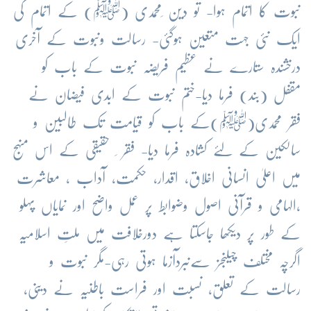
نبوت کا اتمام ہوا- تو دین ِمحمدی (ﷺ) کے اتمام کی
ایک نئی جہت متعین ہوگئی- رسالت ونبوت کے آخری
درخشندہ ستارے نے عظیم فریضہ نبوت کے باب کو
مقفل (بند) فرما دیا-ختم نبوت کے ابدی فیضان نے
فقر محمدی(ﷺ)کے باب کو قیامت تک طالبین و
سالکین کے لئے کشادہ فرما دیا- فقر ِ حقیقی کے اس منہج
میں اعلیٰ انسانی اخلاق، اقدار، حکمت، آداب ، معاشرت
،الہامی و قرآنی اصول وضوابط پر عمل واضح اور نمایاں پہلو
کے طور پر دیکھا جاسکتا ہے دورخلافت میں ملتِ اسلامیہ
اگرچہ مختلف چیلنجز سےنبردآزما ہوتی رہی-مگر نبوت و
رسالت کے تعلق، نسبت اور فراست باطنیہ نے دینی،