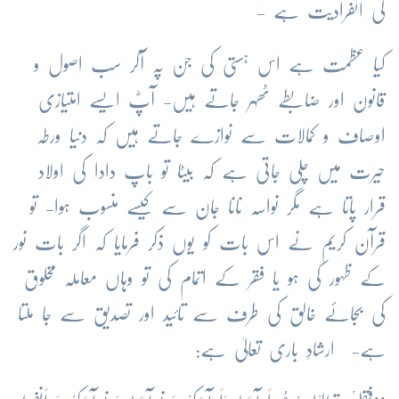
کی انفرادیت ہے -
کیا عظمت ہے اس ہستی کی جن پہ آکر سب اصول و
قانون اور ضابطے ٹھہر جاتے ہیں- آپؓ ایسے امتیازی
اوصاف و کمالات سے نوازے جاتے ہیں کہ دنیا ورطہ
حیرت میں چلی جاتی ہے کہ بیٹا تو باپ دادا کی اولاد
قرار پاتا ہے مگر نواسہ نانا جان سے کیسے منسوب ہوا- تو
قرآن کریم نے اس بات کو یوں ذکر فرمایا کہ اگر بات نور
کے ظہور کی ہو یا فقر کے اتمام کی تو وہاں معاملہ مخلوق
کی بجائے خالق کی طرف سے تائید اور تصدیق سے جا ملتا
ہے- ارشادِ باری تعالیٰ ہے: