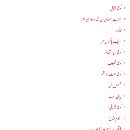
گوشہ اقبال
حضرت سلطان سید محمد بہادرعلی شاہ
تذکرہ
تحریکِ پاکستان نمبر
گوشہ سیدالشھداء
گوشہ تصوف
گوشہ غوث الاعظم
فلسطین نمبر
پیرایہ ادب
گوشہ قربانی
احکامِ شرع
قرآن اور مسلمانوں کا ادبی سرمایہ