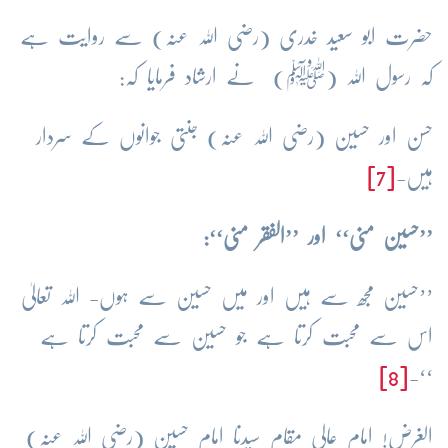
حضرت ابو سعید خدری (رضی اللہ عنہ) سے روایت ہے
کہ رسول اللہ (ﷺ) نے ارشاد فرمایا کہ:
حسن اور حسین (رضی اللہ عنہ) جنتی جوانوں کے سردار
ہیں-
[7]
’’حسین منی‘‘
اور
’’الفقر منی‘‘
:
’’حسین مجھ سے ہیں اور میں حسین سے ہوں- اللہ تعالیٰ
اس سے محبت کرتا ہے جو حسین سے محبت کرتا ہے
[8]
‘‘-
الغرض! امام عالی مقام سیدنا امام حسین (رضی اللہ عنہ)