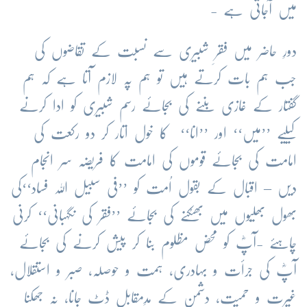
میں آجاتی ہے -
دورِ حاضر میں فقرِ شبیری سے نسبت کے تقاضوں کی
جب ہم بات کرتے ہیں تو ہم پہ لازم آتا ہے کہ ہم
گفتار کے غازی بننے کی بجائے رسم شبیری کو ادا کرنے
کیلیے ’’میں‘‘ اور ’’انا‘‘ کا خول اتار کر دو رکعت کی
امامت کی بجائے قوموں کی امامت کا فریضہ سر انجام
دیں – اقبال کے بقول اُمت کو ’’فی سبیل اللہ فساد‘‘کی
بھول بھلیّوں میں بھٹکنے کی بجائے ’’فقر کی نگہبانی‘‘ کرنی
چاہئے -آپؓ کو محض مظلوم بنا کر پیش کرنے کی بجائے
آپؓ کی جرأت و بہادری، ہمت و حوصلہ، صبر و استقلال،
غیرت و حمیت، دشمن کے مدِمقابل ڈٹ جانا، نہ جھکنا