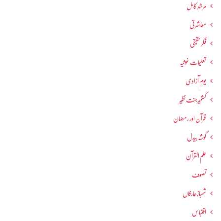
مرشدِ کامل
معاشرتی
فکرحقیقی
تعلیمات غوثیہ
یومِ آزادی
کشمیرجنت نظیر
قرآن اور رمضان
گوشہ بیدل
علم القرآن
تصوف
شھبازِ عارفاں
اقتباس