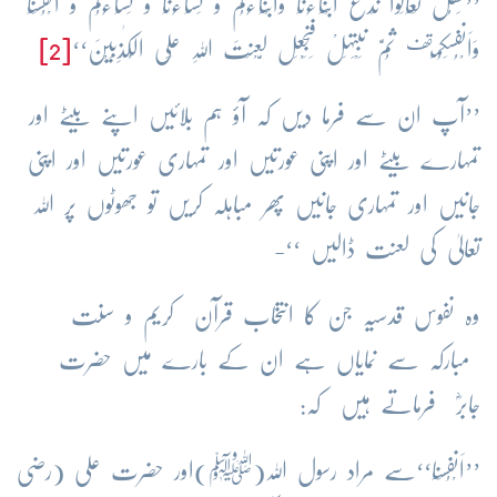
’’فَقُلْ تَعَالَوْا نَدْعُ اَبْنَآءَنَا وَاَبْنَآءَکُمْ وَ نِسَآءَنَا وَ نِسَآءَکُمْ وَ اَنْفُسَنَا
قف
وَاَنْفُسَکُمْ
ثُمَّ نَبْتَہِلْ فَنَجْعَل لَّعْنَتَ اللہِ عَلَی الْکٰذِبِیْنَ‘‘
[2]
’’آپ ان سے فرما دیں کہ آؤ ہم بلائیں اپنے بیٹے اور
تمہارے بیٹے اور اپنی عورتیں اور تمہاری عورتیں اور اپنی
جانیں اور تمہاری جانیں پھر مباہلہ کریں تو جھوٹوں پر اللہ
تعالیٰ کی لعنت ڈالیں ‘‘-
وہ نفوس قدسیہ جن کا انتخاب قرآن کریم و سنت
مبارکہ سے نمایاں ہے ان کے بارے میں حضرت
جابرؓ فرماتے ہیں کہ:
’’اَنْفُسَنَا‘‘سے مراد رسول اللہ(ﷺ)اور حضرت علی (رضی