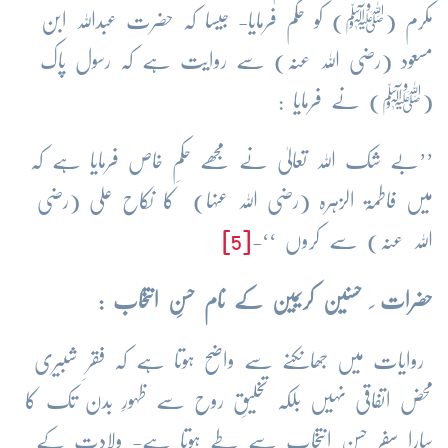
مکرم (ﷺ) کو حکم فرمایا- جیسا کہ حضرت عبداللہ ابن
مسعود (رضی اللہ عنہ) سے روایت ہے کہ رسول پاک
(ﷺ) نے فرمایا :
’’بے شک اللہ تعالیٰ نے مجھے حکمِ خاص فرمایا ہے کہ
میں فاطمۃ الزہرہ (رضی اللہ عنہا) کا نکاح علی (رضی
اللہ عنہ) سے کروں ‘‘-
[5]
حضرات ِ
حسنین کریمین کے نام
حسنِ انتخاب :
روایات میں جھانکنے سے واضح ہوتا ہے کہ فقرِ شبیری
محض اتفاقی نہیں بلکہ تخلیقِ روح سے ظہورِ بدن تک کا
سارا سفر حسن انتخاب سے طے ہوتا ہے- ولادت کے