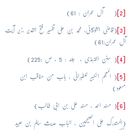
[2]
( آل عمران : 61)
[3]
(قاضی الشوكانی، محمد بن علی تفسیر فتح القدیر ،زیر آیت
آلِ عمران:61)
[4]
( سنن الترمذی ، جلد : 5 ، ص :225)
[5]
( المعجم الکبیر للطبرانی ، باب من مناقب ابن
مسعود)
[6]
( مسند احمد ، مسند علی بن ابی طالب)
(المستدرک علی الصحیحین ، الباب حدیث سالم بن عبید