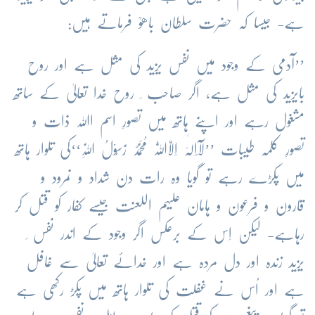
ہے- جیسا کہ حضرت سلطان باھوؒ فرماتے ہیں:
’’آدمی کے وجود میں نفس یزید کی مثل ہے اور روح
بایزید کی مثل ہے، اگر صاحب ِ روح خدا تعالیٰ کے ساتھ
مشغول رہے اور اپنے ہاتھ میں تصورِ اسم اﷲ ذات و
تصورِ کلمہ طیبات ’’لَآاِلٰہَ اِلَّااللّٰہُ مُحَمَّدٌ رَّسُوْلُ اللّٰہِ‘‘کی تلوار ہاتھ
میں پکڑے رہے تو گویا وہ رات دن شداد و نمرود و
قارون و فرعون و ہامان علیہم اللعنت جیسے کفار کو قتل کر
رہاہے- لیکن اِس کے برعکس اگر وجود کے اندر نفس ِ
یزید زندہ اور دل مردہ ہے اور خدائے تعالیٰ سے غافل
ہے اور اُس نے غفلت کی تلوار ہاتھ میں پکڑ رکھی ہے