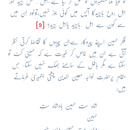
تو گویا وہ پیغمبروں کو قتل کر رہا ہے-اہل ِ نفس ِیزید اور
اہل ِروحِ بایزیدکا آپس میں کوئی جوڑ نہیں،تُوخود اِن میں
سے کون ہے اہل ِ بایزید یااہل ِیزید؟
[9]
فکرِ حسین اپنے پیروکار سےجن چیزوں کا تقاضا کرتی نظر
آتی ہے ان میں خاص کر غیرت ہے کہ حسینی کٹ تو
سکتا ہے مگر باطل کے سامنے جھک نہیں سکتا- جس
مقام پرحضرت خواجہ معین الدین چشتی اجمیریؒ فرماتے
ہیں:
شاہ ست حسین بادشاہ ست
حسین
دین ست حسین دین پناہ