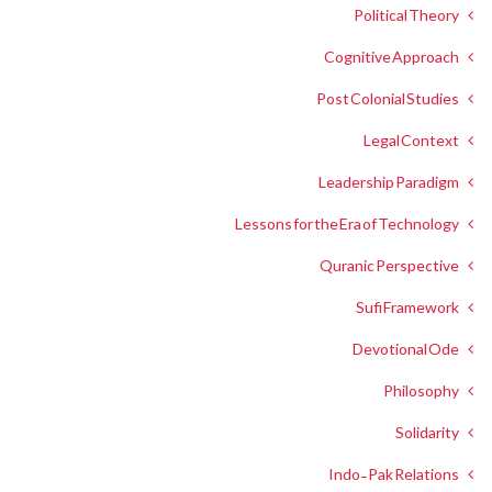
Political Theory
Cognitive Approach
Post Colonial Studies
Legal Context
Leadership Paradigm
Lessons for the Era of Technology
Quranic Perspective
Sufi Framework
Devotional Ode
Philosophy
Solidarity
Indo-Pak Relations