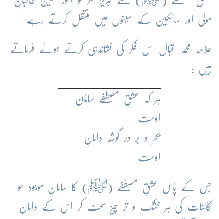
عشقِ مصطفٰے (ﷺ) سے لبریز فکر کو بطور تلقین طالبانِ
مولیٰ اور سالکین کے سینوں میں منتقل کرتے رہے -
علامہ محمد اقبال اس فکر کی نشاندہی کرتے ہوئے فرماتے
ہیں :
ہر کہ عشقِ مصطفٰے سامان
اوست
بحر و بر در گوشۂ دامانِ
اوست
جس کے پاس عشقِ مصطفےٰ (ﷺ) کا سامان موجود ہو
کائنات کی ہر خشک و تر چیز سمٹ کر اس کے دامان