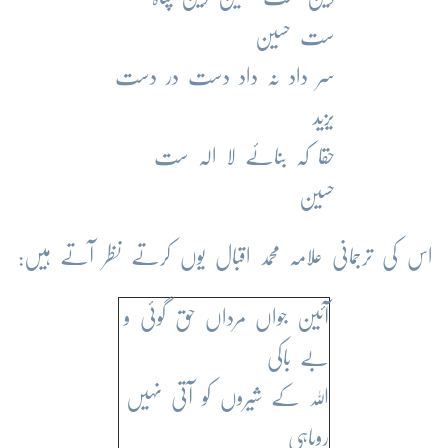
ست حسین
سر داد نہ داد دست در دست
یزید
حقا کہ بنائے لا الہ ست
حسین
اس کی ترجمانی علامہ محمد اقبال یوں کرتے نظر آتے ہیں:
آئین جواں مرداں حق گوئی و
بے باکی
اللہ کے شیروں کو آتی نہیں
روباہی