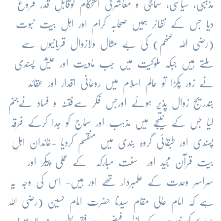
مذہبی، سیاسی، سماجی و معاشرتی استحکام کوقابلِ قدر فروغ
دیا جس کے نظائر ہمیں صحابہ کرام اور اہلِ بیت نبوت
(رضی اللہ عنھم) کی بے مثال ولازوال قربانیوں سے
ملتے ہیں جبکہ ملوکیت میں جب مادیت اور عیش پسندی
نے زور پکڑا تو عالم اسلام میں روحانی اقدار اور عقائد
بتدریج زوال پذیر ہوئے اورجس فکر سےفتنہ و فساد نےجنم
لیا جس کے نتیجے میں مذہب اور سماج کو جدا کرکے فرقہ
پسندی اور طبقائی گروہ بندی میں منقسم کردیا -خاندان اہلِ
بیت قرآن مجید اور سنت مبارکہ کے عملی پیکر اور
سراسر وحدت کے علمبردار تھے اور ہیں- اس کی وجہ یہ
ہے کہ امام عالی مقام سیدنا حضرت امام حسین (رضی اللہ