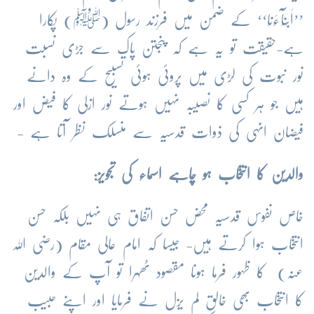
’’اَبْنَآءَنَا‘‘ کے ضمن میں فرزند رسول (ﷺ) پکارا
ہے-حقیقت تو یہ ہے کہ پنجتن پاک سے جڑی نسبت
نور نبوت کی لڑی میں پروئی ہوئی تسبیح کے وہ دانے
ہیں جو ہر کسی کا نصیبہ نہیں ہوتے نور ازلی کا فیض اور
فیضان انہی کی ذوات قدسیہ سے منسلک نظر آتا ہے -
والدین کا انتخاب ہو چاہے اسماء کی تجویز:
خاص نفوس قدسیہ محض حسن اتفاق ہی نہیں بلکہ حسن
انتخاب ہوا کرتے ہیں- جیسا کہ امام عالی مقام (رضی اللہ
عنہ) کا ظہور فرما ہونا مقصود ٹھہرا تو آپ کے والدین
کا انتخاب بھی خالق لم یزل نے فرمایا اور اپنے حبیب