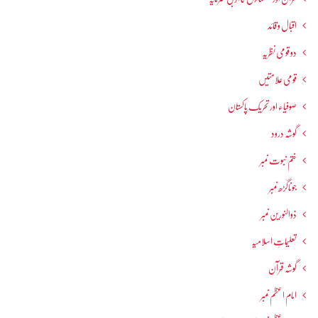
اقبال و قائد
دو قومی نظریہ
قومی علامتیں
صوفیاء اور تحریک ِپاکستان
گوشہ درود
ختم نبوت نمبر
جوناگڑھ نمبر
ذوالنورین نمبر
تعلیماتِ اسلامیہ
گوشہ قرآن
امام اعظم نمبر