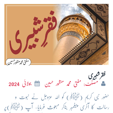
فقر شبیری
مصنف: مفتی محمد منظور حسین
جولائی 2024
حضور نبی کریم (ﷺ) کو اللہ عزوجل نے نبوت و
رسالت کا آخری پیغمبر بناکر مبعوث فرمایا- آپ (ﷺ)پر