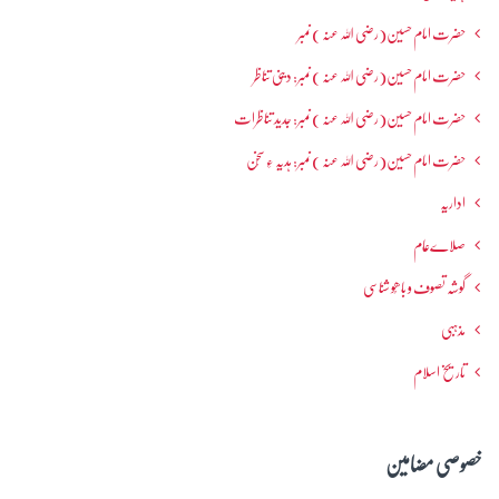
حضرت امام حسین(رضی اللہ عنہ ) نمبر
حضرت امام حسین(رضی اللہ عنہ ) نمبر: دینی تناظر
حضرت امام حسین(رضی اللہ عنہ ) نمبر: جدید تناظرات
حضرت امام حسین(رضی اللہ عنہ ) نمبر: ہدیہ ءِ سُخن
اداریہ
صلاےعام
گوشہ تصوف و باھُو شناسی
مذہبی
تاریخ اسلام
خصوصی مضامین