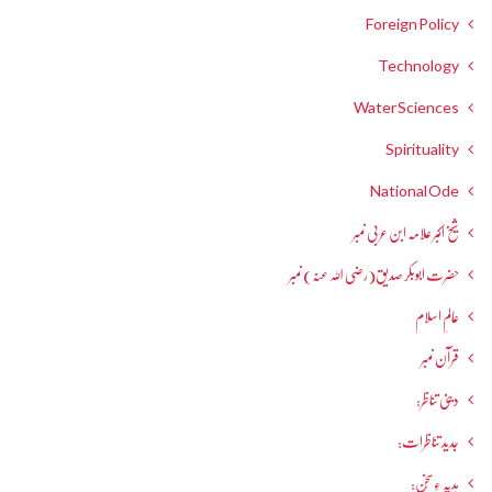
Foreign Policy
Technology
Water Sciences
Spirituality
National Ode
شیخ اکبر علامہ ابن عربی نمبر
حضرت ابوبکر صدیق(رضی اللہ عنہ) نمبر
عالمِ اسلام
قرآن نمبر
دینی تناظر:
جدید تناظرات:
ہدیہ ءِسُخن: