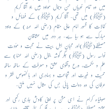
میں وہ تمام خوبیاں حسن وجمال موجود ہیں جو آقا کریم
(ﷺ) میں تھی- آقا کریم (ﷺ) کے فضائل و
کمالات کا ظہور امام عالی مقام (رضی اللہ عنہ) کے وجود
مبارک سے ہو رہا ہے- ہر دور میں عشاقانِ
مصطفٰے(ﷺ)اور محبانِ اہلِ بیت نے محبت و مؤدت
نواسہ رسول (ﷺ) جگر گوشہ بتول (رضی اللہ عنہا) سے
علم و حکمت، ورع وتقوٰی عشق و معرفت کے ساتھ ساتھ
حمیت و غیرت اور شجاعت و بہادری اور بالخصوص فقر و
عرفان کی وہ دولت پائی جس کی مثال نہیں ملتی-
صوفیاء کرام نے اسی مشن پر اپنی کاوش جاری رکھی اور