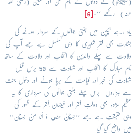
(ﷺ) نے دونوں کے نام حسن اور حسین (رضی اللہ
عنہ) رکھے ‘‘-
[6]
یاد رہے بچپن میں جنتی جوانوں کے سردار ہونے کی
بشارت بھی فقرِ شبیری کا وہی تسلسل ہے جسے آپ کی
ولادت سے پہلے والدین کا انتخاب اور ولادت کے ساتھ
نام مبارک کا انتخاب اور شہادت سے 50 برس قبل
شہادت کی خبر اور قیامت کے برپا ہونے اور دخول جنت
سے ہزاروں برس پہلے جنتی جوانوں کی سرداری کا یہ
عظیم مژدہ بھی دولتِ فقر اور فیضان ِفقر کے ظہور کی
وہی حقیقت ہے جسے ’’حُسَيْنٌ مِنِّي وَ أَنَا مِنْ حُسَيْن‘‘
میں واضح کیا گیا -