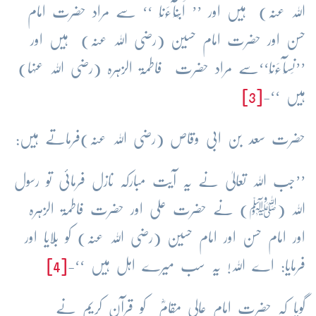
اللہ عنہ) ہیں اور ’’ اَبْنَآءَنَا ‘‘ سے مراد حضرت امام
حسن اور حضرت امام حسین (رضی اللہ عنہ) ہیں اور
’’نِسَآءَنَا‘‘سے مراد حضرت فاطمۃ الزہرہ (رضی اللہ عنہا)
ہیں ‘‘-
[3]
حضرت سعد بن ابی وقاص (رضی اللہ عنہ)فرماتے ہیں:
’’جب اللہ تعالیٰ نے یہ آیت مبارکہ نازل فرمائی تو رسول
اللہ (ﷺ) نے حضرت علی اور حضرت فاطمۃ الزہرہ
اور امام حسن اور امام حسین (رضی اللہ عنہ) کو بُلایا اور
فرمایا: اے اللہ! یہ سب میرے اہل ہیں ‘‘-
[4]
گویا کہ حضرت امام عالی مقامؓ کو قرآن کریم نے