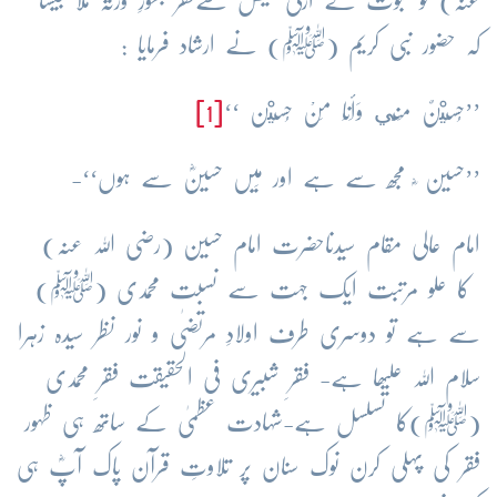
عنہ) کو نبوت کے ازلی فیض سےفقر بطورِ ورثہ ملا جیسا
کہ حضور نبی کریم (ﷺ) نے ارشاد فرمایا :
’’حُسَيْنٌ مِنِّي وَأَنَا مِنْ حُسَيْن ‘‘
[1]
’’حسین ؓ مجھ سے ہے اور مَیں حسینؓ سے ہوں‘‘-
امام عالی مقام سیدناحضرت امام حسین (رضی اللہ عنہ)
کا علو مرتبت ایک جہت سے نسبت محمدی (ﷺ)
سے ہے تو دوسری طرف اولادِ مرتضٰی و نور نظر سیدہ زہرا
سلام اللہ علیھا ہے- فقرِ شبیری فی الحقیقت فقرِ محمدی
(ﷺ)کا تسلسل ہے-شہادت عظمیٰ کے ساتھ ہی ظہور
فقر کی پہلی کرن نوک سنان پر تلاوتِ قرآن پاک آپؓ ہی