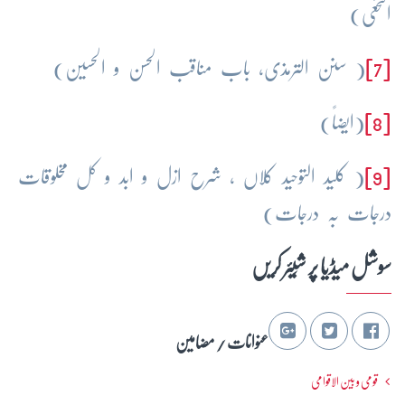
النخعی)
[7]
( سنن الترمذی، باب مناقب الحسن و الحسین)
[8]
(ایضاً)
[9]
( کلید التوحید کلاں ، شرح ازل و ابد و کل مخلوقات
درجات بہ درجات)
سوشل میڈیا پر شِیئر کریں
عنوانات / مضامین
قومی و بین الاقوامی