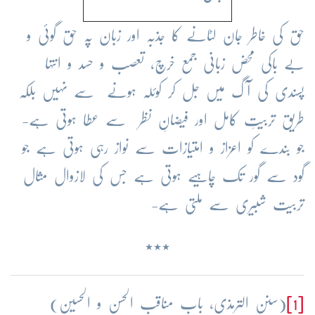
حق کی خاطر جان لٹانے کا جذبہ اور زبان پہ حق گوئی و
بے باکی محض زبانی جمع خرچ، تعصب و حسد و انتہا
پسندی کی آگ میں جل کر کوئلہ ہونے سے نہیں بلکہ
طریق تربیتِ کامل اور فیضانِ نظر سے عطا ہوتی ہے-
جو بندے کو اعزاز و امتیازات سے نواز رہی ہوتی ہے جو
گود سے گور تک چاہیے ہوتی ہے جس کی لازوال مثال
تربیت شبیری سے ملتی ہے-
٭٭٭
[1]
(سنن الترمذی، باب مناقب الحسن و الحسین)