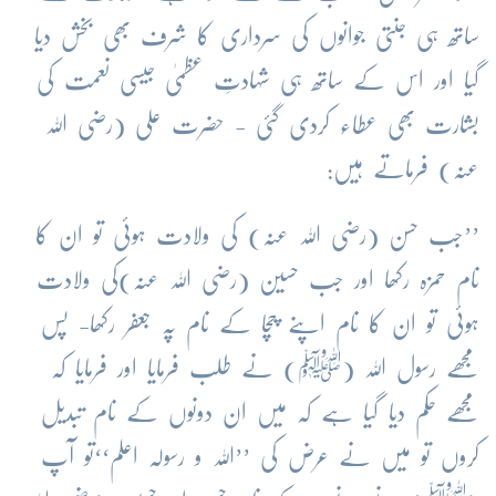
ساتھ ہی جنتی جوانوں کی سرداری کا شرف بھی بخش دیا
گیا اور اس کے ساتھ ہی شہادتِ عظمیٰ جیسی نعمت کی
بشارت بھی عطاء کردی گئی - حضرت علی (رضی اللہ
عنہ) فرماتے ہیں:
’’جب حسن (رضی اللہ عنہ) کی ولادت ہوئی تو ان کا
نام حمزہ رکھا اور جب حسین (رضی اللہ عنہ)کی ولادت
ہوئی تو ان کا نام اپنے چچا کے نام پہ جعفر رکھا- پس
مجھے رسول اللہ (ﷺ) نے طلب فرمایا اور فرمایا کہ
مجھے حکم دیا گیا ہے کہ میں ان دونوں کے نام تبدیل
کروں تو میں نے عرض کی ’’اللہ و رسولہ اعلم‘‘تو آپ