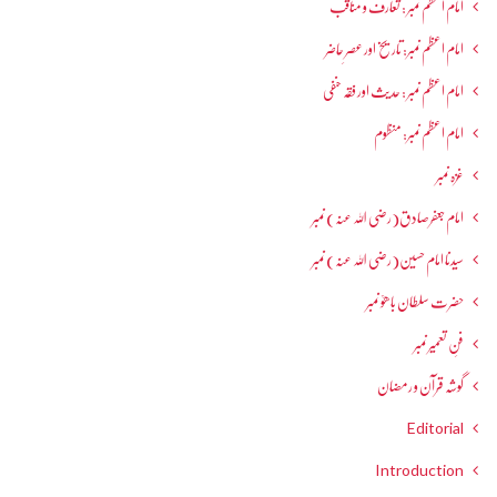
امام اعظم نمبر : تعارف و مناقب
امام اعظم نمبر: تاریخ اور عصرِ حاضر
امام اعظم نمبر : حدیث اور فقہ حنفی
امام اعظم نمبر: منظوم
غزہ نمبر
امام جعفرصادق(رضی اللہ عنہ) نمبر
سیدنا امام حسین(رضی اللہ عنہ) نمبر
حضرت سلطان باھوؒ نمبر
فنِ تعمیر نمبر
گوشہ قرآن و رمضان
Editorial
Introduction