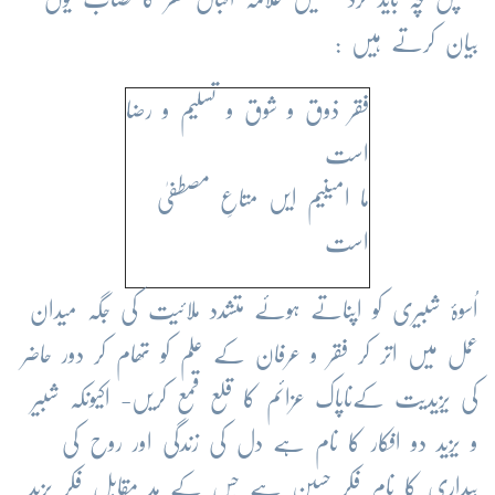
بیان کرتے ہیں :
فقر ذوق و شوق و تسلیم و رضا
است
ما امینیم ایں متاعِ مصطفیٰ
است
اُسوۂ شبیری کو اپناتے ہوئے متشدد ملائیت کی جگہ میدان
عمل میں اتر کر فقر و عرفان کے علم کو تھام کر دور حاضر
کی یزیدیت کےناپاک عزائم کا قلع قمع کریں- اکیونکہ شبیر
و یزید دو افکار کا نام ہے دل کی زندگی اور روح کی
بیداری کا نام فکر حسین ہے جس کے مد مقابل فکر یزید