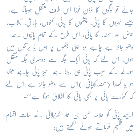
جائے تو لوگوں کا ذہن فورًا اس طرف منتقل ہوجاتا ہے،
جیسے نہروں کا پانی، چشموں کا پانی، کنووں، بارش، تالاب،
حوض اور سمندر کا پانی، اس طرح کے تمام پانیوں سے
وضو جائز ہے چاہے وہ اپنی جگہوں پر ہوں یا برتنوں میں
ہوں، اس لئے کہ پانی ایک جگہ سے دوسری جگہ منتقل
ہونے کے سبب پانی ہی رہتا ہے- نیز پانی چاہے میٹھا
ہو یا کھارا (سمندرکاپانی )اس سے وضو جائز ہے اس لئے
کہ کھارے پانی پر بھی پانی کا اطلاق ہوتا ہے‘‘-
ایسے پانی کو علامہ حسن بن عمار شرنبلالیؒ نے سات اقسام
میں تقسیم فرماتے ہوئے لکھتے ہیں: