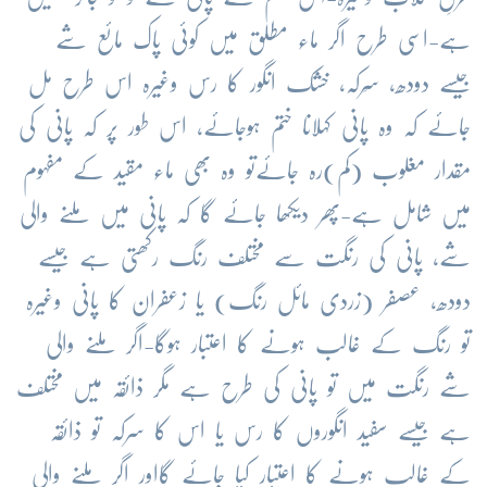
ہے-اسی طرح اگر ماء مطلق میں کوئی پاک مائع شے
جیسے دودھ، سِرکہ، خشک انگور کا رس وغیرہ اس طرح مل
جائے کہ وہ پانی کہلانا ختم ہوجائے، اس طور پر کہ پانی کی
مقدار مغلوب (کم)رہ جائےتو وہ بھی ماء مقید کے مفہوم
میں شامل ہے-پھر دیکھا جائے گا کہ پانی میں ملنے والی
شے، پانی کی رنگت سے مختلف رنگ رکھتی ہے جیسے
دودھ، عصفر (زردی مائل رنگ) یا زعفران کا پانی وغیرہ
تو رنگ کے غالب ہونے کا اعتبار ہوگا-اگر ملنے والی
شے رنگت میں تو پانی کی طرح ہے مگر ذائقہ میں مختلف
ہے جیسے سفید انگوروں کا رس یا اس کا سرکہ تو ذائقہ
کے غالب ہونے کا اعتبار کیا جائے گااور اگر ملنے والی