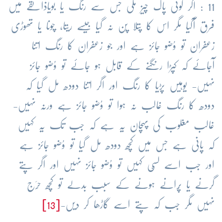
11 : اگر کوئی پاک چیز ملی جس سے رنگ یا بویاذائقے میں
فرق آگیا مگر اس کا پتلا پَن نہ گیا جیسے ریتا، چونا یا تھوڑی
زعفران تو وُضو جائز ہے اور جو زعفران کا رنگ اتنا
آجائے کہ کپڑا رنگنے کے قابل ہو جائے تو وُضو جائز
نہیں- یوہیں پڑیا کا رنگ اور اگر اتنا دودھ مل گیا کہ
دودھ کا رنگ غالب نہ ہوا تو وُضو جائز ہے ورنہ نہیں-
غالب مغلوب کی پہچان یہ ہے کہ جب تک یہ کہیں
کہ پانی ہے جس میں کچھ دودھ مل گیا تو وُضو جائز ہے
اور جب اسے لسّی کہیں تو وُضو جائز نہیں اور اگر پتے
گرنے یا پُرانے ہونے کے سبب بدلے تو کچھ حَرَج
نہیں مگر جب کہ پتے اسے گاڑھا کر دیں-
[13]