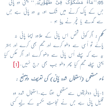
مَاءٌ مَشْکُوْکٌ فِیْ طُھُوْرِیَّتِہٖ
05:’’
‘‘ یعنی وہ پانی
جس کے پاک کرنے میں شک ہو، یہ وہ پانی ہے جس
سے گدھے یا خچر نے پیا ہو -
حکم :
اگر کوئی شخص اس پانی کے علاوہ اچھا پانی نہ
پائے تو اُسی سے وضو کرے اور تیمم بھی کرے اور بہتر
یہ ہے کہ پہلے اُس پانی سے وضو کرے اور اگر عکس کیا
یعنی پہلے تیمم کیا پھر وضو جب بھی حرج نہیں-
[1]
ماء مستعمل (استعمال
شدہ
پانی) کی تعریف وتوضیح :
1-پانی دوطریقوں سےمستعمل ہوتا ہے-استعمال شدہ وہ
قلیل پانی ہے جس نے نجاستِ حکمیہ کے لیے کسی