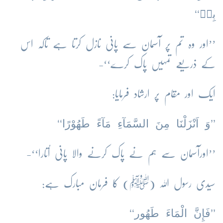
بِهٖ‘‘
’’اور وہ تم پر آسمان سے پانی نازل کرتا ہے تاکہ اس
کے ذریعے تمہیں پاک کرے‘‘-
ایک اور مقام پر ارشاد فرمایا:
’’وَ اَنْزَلْنَا مِنَ السَّمَآءِ مَآءً طَهُوْرًا‘‘
’’اورآسمان سے ہم نے پاک کرنے والا پانی اُتارا‘‘-
سیدی رسول اللہ (ﷺ) کا فرمان مبارک ہے:
’’فَإِنَّ الْمَاءَ طَهُور‘‘