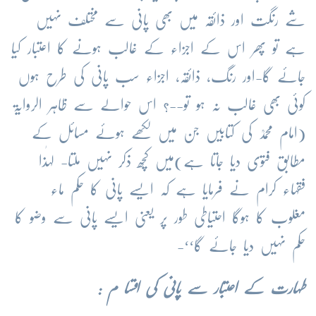
شے رنگت اور ذائقہ میں بھی پانی سے مختلف نہیں
ہے تو پھر اس کے اجزاء کے غالب ہونے کا اعتبار کیا
جائے گا-اور رنگ، ذائقہ، اجزاء سب پانی کی طرح ہوں
کوئی بھی غالب نہ ہو تو--؟ اس حوالے سے ظاہر الروایۃ
(امام محمدؒ کی کتابیں جن میں لکھے ہوئے مسائل کے
مطابق فتوی دیا جاتا ہے)میں کچھ ذکر نہیں ملتا- لہٰذا
فقہاء کرام نے فرمایا ہے کہ ایسے پانی کا حکم ماء
مغلوب کا ہوگا احتیاطی طور پر یعنی ایسے پانی سے وضو کا
حکم نہیں دیا جائے گا‘‘-
طہارت کے اعتبار سے پانی کی اقسا م :