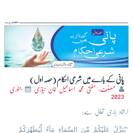
پانی کے بارے میں شرعی احکام (حصہ اول)
مصنف: مفتی محمد اسماعیل خان نیازی
جنوری
2023
ارشادِ باری تعالیٰ ہے:
’’یُنَزِّلُ عَلَیْكُمْ مِّنَ السَّمَآءِ مَآءً لِّیُطَهِّرَكُمْ