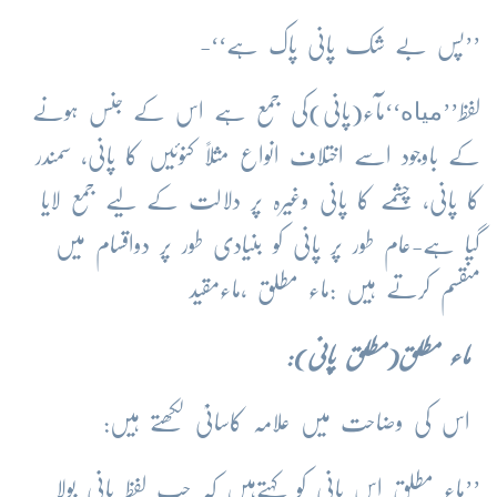
’’پس بے شک پانی پاک ہے‘‘-
مياه
لفظ’’
‘‘مآء(پانی)کی جمع ہے اس کے جنس ہونے
کے باوجود اسے اختلاف انواع مثلاً کنوئیں کا پانی، سمندر
کا پانی، چشمے کا پانی وغیرہ پر دلالت کے لیے جمع لایا
گیا ہے-عام طور پر پانی کو بنیادی طور پر دواقسام میں
منقسم کرتے ہیں :ماء مطلق ،ماءمقید
ماء مطلق(مطلق پانی):
اس کی وضاحت میں علامہ کاسانیؒ لکھتے ہیں:
’’ماء مطلق اس پانی کو کہتےہیں کہ جب لفظ پانی بولا