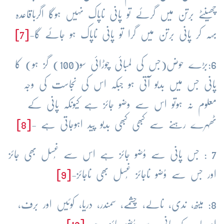
چھینٹے برتن میں گرئے تو پانی ناپاک نہیں ہوگا اگرباقاعدہ
بہہ کر پانی برتن میں گرا تو پانی ناپاک ہو جائے گا-
[7]
6:بڑے حوض(جس کی لمبائی چوڑائی سو(100) گز ہو) کا
پانی جس میں بدبو آتی ہو جبکہ اس کی نجاست کی وجہ
معلوم نہ ہوتو اس سے وضو جائز ہے کیونکہ پانی کے
ٹھہرے رہنے سے کبھی کبھی بدبو پید اہوجاتی ہے -
[8]
7 : جس پانی سے وُضو جائز ہے اس سے غُسل بھی جائز
اور جس سے وُضو ناجائز غُسل بھی ناجائز-
[9]
8: مینھ، ندی، نالے، چشمے، سمندر، دریا، کوئیں اور برف،