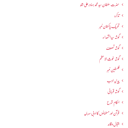
حضرت سلطان سید محمد بہادرعلی شاہ
تذکرہ
تحریکِ پاکستان نمبر
گوشہ سیدالشھداء
گوشہ تصوف
گوشہ غوث الاعظم
فلسطین نمبر
پیرایہ ادب
گوشہ قربانی
احکامِ شرع
قرآن اور مسلمانوں کا ادبی سرمایہ
اقبال و قائد