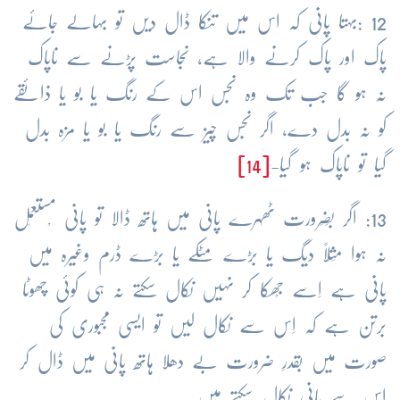
12 :بہتا پانی کہ اس میں تنکا ڈال دیں تو بہالے جائے
پاک اور پاک کرنے والا ہے، نَجاست پڑنے سے ناپاک
نہ ہو گا جب تک وہ نجس اس کے رنگ یا بو یا ذائقے
کو نہ بدل دے، اگر نجس چیز سے رنگ یا بو یا مزہ بدل
گیا تو ناپاک ہو گیا-
[14]
13: اگر بَضَرورت ٹھہرے پانی میں ہاتھ ڈالا تو پانی مْستعمَل
نہ ہوا مَثَلاً دیگ یا بڑے مٹکے یا بڑے ڈرم وغیرہ میں
پانی ہے اِسے جْھکا کر نہیں نکال سکتے نہ ہی کوئی چھوٹا
برتن ہے کہ اِس سے نکال لیں تو ایسی مجبوری کی
صورت میں بقدرِ ضرورت بے دھلا ہاتھ پانی میں ڈال کر
اس سے پانی نکال سکتے ہیں -