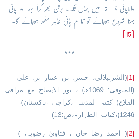
والاپانی ڈالتے رہیں یہاں تک برتن بھر کراُبلے اور پانی
بہنا شروع ہوجائے تو تما م پانی طاہر مطہر ہوجائے گا-
[15]
٭٭٭
[1]
(الشرنبلالی، حسن بن عمار بن علی
(المتوفى: 1069ھ) ، نور الايضاح مع مراقی
الفلاح( کتبۃ المدینہ ،کراچی ،پاکستان)،
1246)،کتاب الطہارۃ،ص:13)
[2]
( احمد رضا خان ، فتاویٰ رضویہ، )