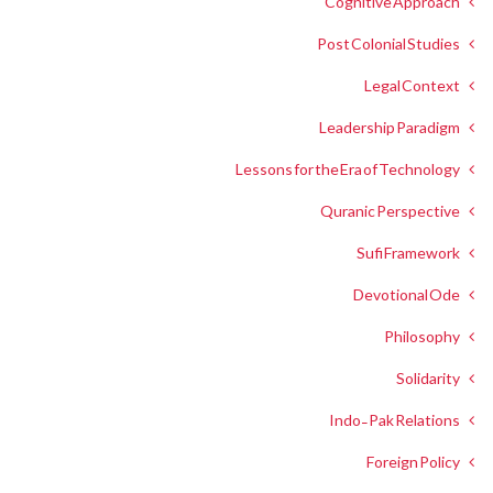
Cognitive Approach
Post Colonial Studies
Legal Context
Leadership Paradigm
Lessons for the Era of Technology
Quranic Perspective
Sufi Framework
Devotional Ode
Philosophy
Solidarity
Indo-Pak Relations
Foreign Policy