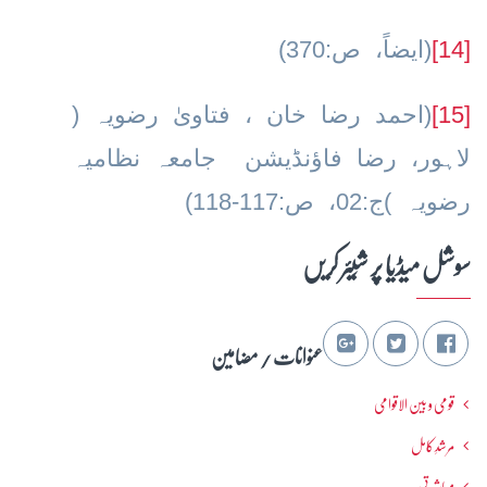
[14]
(ایضاً، ص:370)
[15]
(احمد رضا خان ، فتاویٰ رضویہ (
لاہور، رضا فاؤنڈیشن جامعہ نظامیہ
رضویہ )ج:02، ص:117-118)
سوشل میڈیا پر شِیئر کریں
عنوانات / مضامین
قومی و بین الاقوامی
مرشدِ کامل