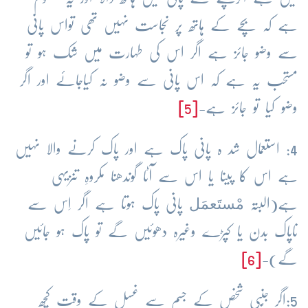
ہے کہ بچے کے ہاتھ پر نجاست نہیں تھی تواس پانی
سے وضو جائز ہے اگر اس کی طہارت میں شک ہو تو
مستحب یہ ہے کہ اس پانی سے وضو نہ کیاجائے اور اگر
وضو کیا تو جائز ہے-
[5]
4: استعمال شد ہ پانی پاک ہے اور پاک کرنے والا نہیں
ہے اس کا پینا یا اس سے آٹا گوندھنا مکروہِ تنزیہی
مْستَعمَل
ہے(البتہ
پانی پاک ہوتا ہے اگر اِس سے
ناپاک بدن یا کپڑے وغیرہ دھوئیں گے تو پاک ہو جائیں
گے)-
[6]
5:اگر جُنبی شخص کے جسم سے غسل کے وقت کچھ