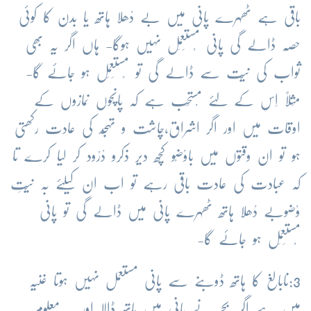
باقی ہے ٹھہرے پانی میں بے دْھلا ہاتھ یا بدن کا کوئی
حصّہ ڈالے گی پانی مْستَعمَل نہیں ہوگا- ہاں اگر یہ بھی
ثواب کی نیّت سے ڈالے گی تو مْستَعمَل ہو جائے گا-
مَثلاً اِس کے لئے مْستَحَب ہے کہ پانچوں نَمازوں کے
اوقات میں اور اگر اشراق،چاشت و تہجّْد کی عادت رکھتی
ہو تو ان وقتوں میں باوْضْو کچھ دیر ذکرو دْرْود کر لیا کرے تا
کہ عبادت کی عادت باقی رہے تو اب ان کیلئے بہ نیّتِ
وْضوبے دْھلا ہاتھ ٹھہرے پانی میں ڈالے گی تو پانی
مْستَعمَل ہو جائے گا-
3:نابالغ کا ہاتھ ڈوبنے سے پانی مستعمل نہیں ہوتا غنیہ
میں ہے اگربچے نے پانی میں ہاتھ ڈالا اور یہ معلوم