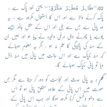
طَاہِرٌ مُطَہِّرٌ مَکْرُوْہٌ
02:’’
‘‘ یعنی خود پاک ہے ،
پاک کرنے والا ہے اور اس کا استعمال مکروہ ہے - یہ
وہ پانی ہے جس سے بلی اور اس کے مثل جانور جیسے
چوہے یا پھرنے والی مرغی وغیرہ نے پیا ہو اور ہمیں ان
کے منہ کی پاکیزگی کا علم نہ ہو - اگر یہ معلوم ہوجائے
کہ منہ ناپاک ہے اور اس حالت میں پانی میں منہ ڈال
دیا تو پانی ناپاک ہوجائے گا-
حکم :
یہ پانی حدث اور نجاست کو دور کر دیتا ہے مگر جس
صورت میں اِس پانی کے علاوہ مطلق پانی ہو تو اس
سے وضو وغسل کرنا مکروہ ہوگا اور جب اِس پانی کے