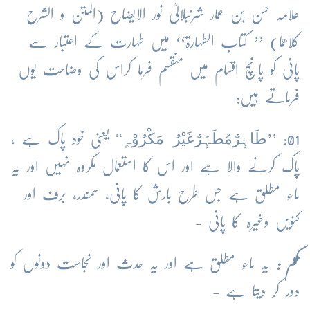
علامہ حسن بن عمار شرنبلالیؒ نور الایضاح (المتن و الشرح
کلاھما) ’’ کتاب الطہارۃ‘‘ میں طہارت کے اعتبار سے
پانی کو پانچ اقسام میں منقسم فرما کراس کی وضاحت یوں
فرماتے ہیں:
طَاہِرٌمُطَہِّرٌغَیْرُ مَکْرُوْہٍ‘‘
01: ’’
یعنی خود پاک ہے ،
پاک کرنے والا ہے اور اس کا استعمال مکروہ نہیں اور یہ
ماء مطلق ہے جس طرح بارش کا پانی، سمندر، برف اور
کنویں وغیرہ کا پانی -
حکم :
یہ ماء مطلق ہے اور یہ حدث اور نجاست دونوں کو
دور کر دیتا ہے -