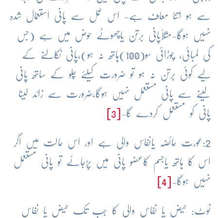
سے ہو اتنا معاف ہے- اس عمل سے پانی استعمال شدہ
نہیں ہوگا-مثلاًپانی برتن یاچھوٹے حوض میں ہے (جس
کی لمبائی، چوڑائی سو(100)ہاتھ نہ ہو)،پانی نکالنے کے
لیے کوئی برتن نہ ہو تو ضرورت کیلئے چلو کے ساتھ پانی
لینے سے پانی مستعمل نہیں ہوگا،ضرورت سے زائد لینا
پانی کو مستعمل کردے گا-
[3]
2:عورت حائضہ یانفاس والی ہے اور اس حالت میں اگر
اس کا ہاتھ یاجسم کاعضو پانی میں پڑجائے تو پانی مستعمل
نہیں ہوگا-
[4]
نوٹ: حیض یا نِفاس والی کا جب تک حیض یا نِفاس