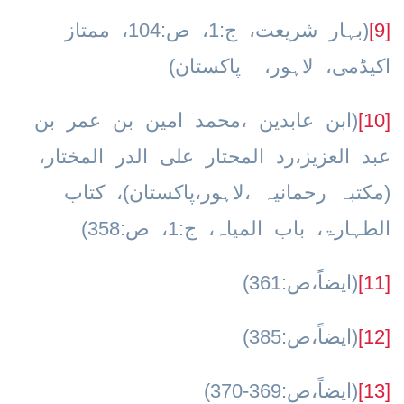
[9]
(بہار شریعت، ج:1، ص:104، ممتاز
اکیڈمی، لاہور، پاکستان)
[10]
(ابن عابدين ،محمد امين بن عمر بن
عبد العزيز،رد المحتار على الدر المختار،
(مکتبہ رحمانیہ ،لاہور،پاکستان)، کتاب
الطہارۃ، باب المیاہ، ج:1، ص:358)
[11]
(ایضاً،ص:361)
[12]
(ایضاً،ص:385)
[13]
(ایضاً،ص:369-370)