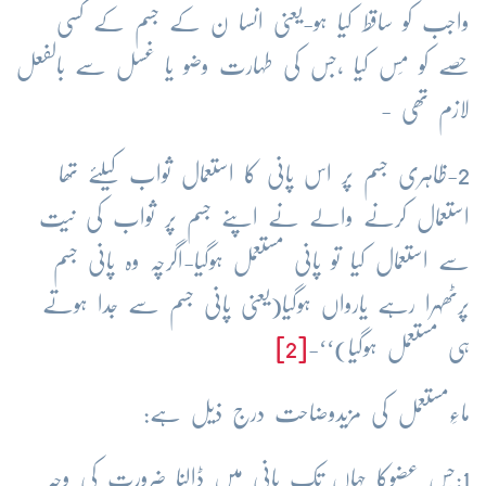
واجب کو ساقط کیا ہو-یعنی انسا ن کے جسم کے کسی
حصے کو مَس کیا ،جس کی طہارت وضو یا غسل سے بالفعل
لازم تھی -
2-ظاہری جسم پر اس پانی کا استعمال ثواب کیلئے تھا
استعمال کرنے والے نے اپنے جسم پر ثواب کی نیت
سے استعمال کیا تو پانی مستعمل ہوگیا-اگرچہ وہ پانی جسم
پرٹھہرا رہے یارواں ہوگیا(یعنی پانی جسم سے جدا ہوتے
ہی مستعمل ہوگیا)‘‘-
[2]
ماءِمستعمل کی مزیدوضاحت درج ذیل ہے:
1:جس عضوکا جہاں تک پانی میں ڈالنا ضرورت کی وجہ