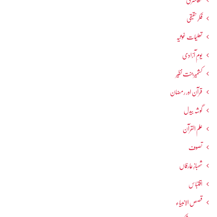
معاشرتی
فکرحقیقی
تعلیمات غوثیہ
یومِ آزادی
کشمیرجنت نظیر
قرآن اور رمضان
گوشہ بیدل
علم القرآن
تصوف
شھبازِ عارفاں
اقتباس
قصص الانبیاء