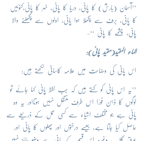
’’آسمان (بارش) کا پانی، دریا کا پانی، نہر کا پانی،کنوئیں
کا پانی، برف سے پگھلا ہوا پانی، اولوں سے پگھلنے والا
پانی، چشمے کا پانی ‘‘-
الماء المقید(مقید پانی):
اس پانی کی وضاحت میں علامہ کاسانیؒ لکھتے ہیں:
’’یہ اس پانی کو کہتے ہیں کہ جب لفظ پانی کہا جائے تو
لوگوں کا ذہن فورًا اس طرف منتقل نہیں ہوتااور یہ وہ
پانی ہے جو مختلف اشیاء سے کسی عمل کے ذریعے سے
حاصل کیا جاتا ہے، جیسے درختوں اور پھلوں کا پانی اور
عرقِ گلاب وغیرہ-اس قسم کے پانی سے وضو جائز نہیں