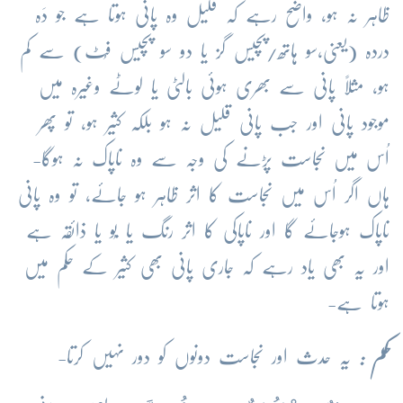
ظاہر نہ ہو، واضح رہے کہ قلیل وہ پانی ہوتا ہے جو دَہ
دردہ (یعنی،سو ہاتھ/پچیس گز یا دو سو پچیس فُٹ) سے کم
ہو، مثلاً پانی سے بھری ہوئی بالٹی یا لوٹے وغیرہ میں
موجود پانی اور جب پانی قلیل نہ ہو بلکہ کثیر ہو، تو پھر
اُس میں نجاست پڑنے کی وجہ سے وہ ناپاک نہ ہوگا-
ہاں اگر اُس میں نجاست کا اثر ظاہر ہو جائے، تو وہ پانی
ناپاک ہوجائے گا اور ناپاکی کا اثر رنگ یا بُو یا ذائقہ ہے
اور یہ بھی یاد رہے کہ جاری پانی بھی کثیر کے حکم میں
ہوتا ہے-
حکم :
یہ حدث اور نجاست دونوں کو دور نہیں کرتا-