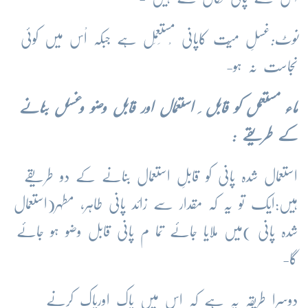
نوٹ:
غسلِ میّت کاپانی مْستَعمَل ہے جبکہ اْس میں کوئی
نَجاست نہ ہو-
ماء مستعمل کو قابل ِ استعمال اور قابل وضو وغسل بنانے
کے طریقے :
استعمال شدہ پانی کو قابلِ استعمال بنانے کے دو طریقے
ہیں:ایک تو یہ کہ مقدار سے زائد پانی طاہر، مطہر(استعمال
شدہ پانی )میں ملایا جائے تما م پانی قابل وضو ہو جائے
گا-
دوسرا طریقہ یہ ہے کہ اس میں پاک اورپاک کرنے