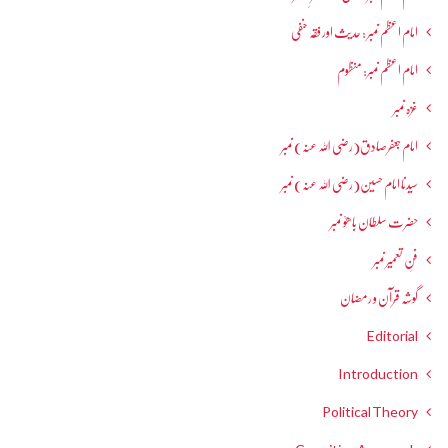
امام اعظم نمبر : حدیث اور فقہ حنفی
امام اعظم نمبر: منظوم
غزہ نمبر
امام جعفرصادق(رضی اللہ عنہ) نمبر
سیدنا امام حسین(رضی اللہ عنہ) نمبر
حضرت سلطان باھوؒ نمبر
فنِ تعمیر نمبر
گوشہ قرآن و رمضان
Editorial
Introduction
Political Theory