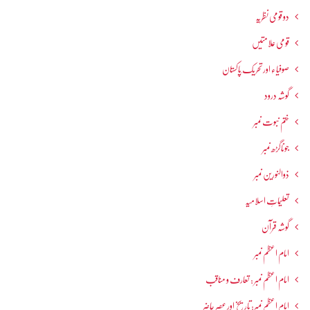
دو قومی نظریہ
قومی علامتیں
صوفیاء اور تحریک ِپاکستان
گوشہ درود
ختم نبوت نمبر
جوناگڑھ نمبر
ذوالنورین نمبر
تعلیماتِ اسلامیہ
گوشہ قرآن
امام اعظم نمبر
امام اعظم نمبر : تعارف و مناقب
امام اعظم نمبر: تاریخ اور عصرِ حاضر