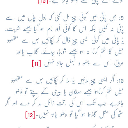
اولے کے پانی سے وُضو جائز ہے-
[10]
9: جس پانی میں کوئی چیز مل گئی کہ بول چال میں اسے
پانی نہ کہیں بلکہ اس کا کوئی اَور نام ہو گیا جیسے شربت،
یا پانی میں کوئی ایسی چیز ڈال کر پکائیں جس سے مقصود
میل کا ختم کرنا نہ ہو جیسے شوربا، چائے، گلاب یااور
عرق، اس سے وُضو و غُسل جائز نہیں-
[11]
10: اگر ایسی چیز ملائیں یا ملا کر پکائیں جس سے مقصود
میل ختم کرناہو جیسے صابون یا بیری کے پتے تو وُضو
جائزہے جب تک اس کی رقت زائل نہ کر دے اور اگر
ستُّو کی مثل گاڑھا ہو گیا تو وُضو جائز نہیں-
[12]