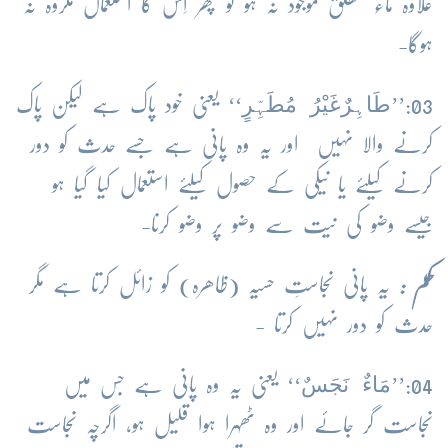
علاوہ ماء مطلق موجود نہ ہو تو پھر اِس کا استعمال مکروہ نہ
ہوگا-
طَاہِرٌغَیْرُ مُطَہِّرٍ
03:’’
‘‘ یعنی خود پاک ہے لیکن پاک
کرنے والا نہیں اور یہ وہ پانی ہے جسے حدث کو دور
کرنے کیلئے یا نیکی کے حصول کیلئے استعمال کیا گیا ہو
جیسے وضو کی نیت سے وضو پر وضو کرنا-
حکم :
یہ پانی نجاستِ حسیہ (ظاھرہ) کو زائل کرتا ہے مگر
حدث کو دور نہیں کرتا -
مَاءٌ نَجَسٌ
04:’’
‘‘ یعنی یہ وہ پانی ہے جس میں
نجاست گر جائے اور وہ ٹھہرا ہوا قلیل ہو، اگرچہ نجاست