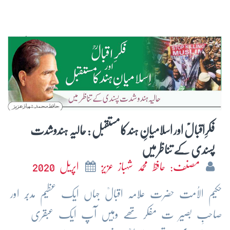
فکرِاقبالؒ اور اسلامیانِ ہندکامستقبل : حالیہ ہندوشدت
پسندی کے تناظر میں
مصنف: حافظ محمد شہباز عزیز
اپریل 2020
حکیم الاُمت حضرت علامہ اقبالؒ جہاں ایک عظیم مدبّر اور
صاحبِ بصیر ت مفکر تھے وہیں آپ ایک عبقری