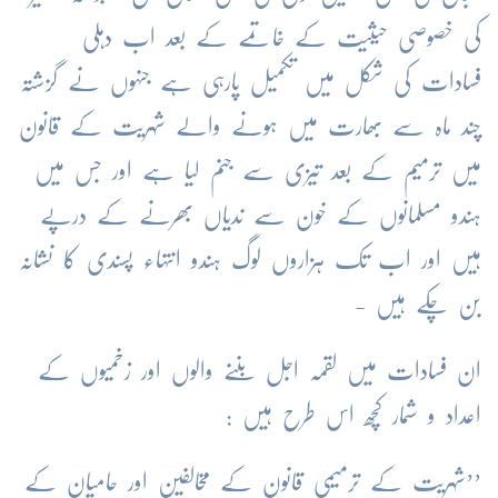
کی خصوصی حیثیت کے خاتمے کے بعد اب دہلی
فسادات کی شکل میں تکمیل پارہی ہے جنہوں نے گزشتہ
چند ماہ سے بھارت میں ہونے والے شہریت کے قانون
میں ترمیم کے بعد تیزی سے جنم لیا ہے اور جس میں
ہندو مسلمانوں کے خون سے ندیاں بھرنے کے درپے
ہیں اور اب تک ہزاروں لوگ ہندو انتہاء پسندی کا نشانہ
بن چکے ہیں -
ان فسادات میں لقمہ اجل بننے والوں اور زخمیوں کے
اعداد و شمار کچھ اس طرح ہیں :
’’شہریت کے ترمیمی قانون کے مخالفین اور حامیان کے