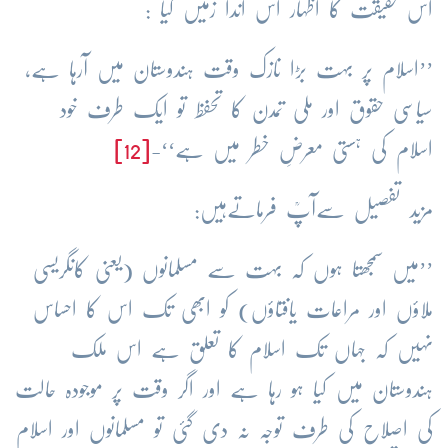
اس حقیقت کا اظہار اس اندا زمیں کیا :
’’اسلام پر بہت بڑا نازک وقت ہندوستان میں آرہا ہے،
سیاسی حقوق اور ملی تمدن کا تحفظ تو ایک طرف خود
اسلام کی ہستی معرضِ خطر میں ہے‘‘-
[12]
مزید تفصیل سےآپؒ فرماتےہیں:
’’میں سمجھتا ہوں کہ بہت سے مسلمانوں (یعنی کانگریسی
ملاؤں اور مراعات یافتاؤں) کو ابھی تک اس کا احساس
نہیں کہ جہاں تک اسلام کا تعلق ہے اس ملک
ہندوستان میں کیا ہو رہا ہے اور اگر وقت پر موجودہ حالت
کی اصلاح کی طرف توجہ نہ دی گئی تو مسلمانوں اور اسلام