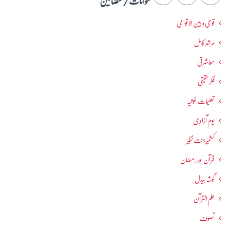
عنوانات / مضامین
قومی و بین الاقوامی
مرشدِ کامل
معاشرتی
فکرحقیقی
تعلیمات غوثیہ
یومِ آزادی
کشمیرجنت نظیر
قرآن اور رمضان
گوشہ بیدل
علم القرآن
تصوف