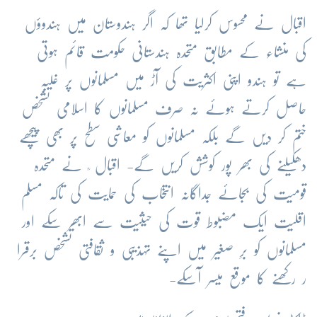
اقبال نے محسوس کرلیا تھا کہ اگر ہندوستان میں ہندوؤں
کی منشاء کے مطابق متحدہ ہندستانی حکومت قائم ہوتی
ہے تو ہندو اپنی اکثریت کی آڑ میں مسلمانوں پر غلبہ
حاصل کرتے ہوئے نہ صرف مسلمانوں کا اسلامی تشخص
ختم کر دیں گے بلکہ مسلمانوں کو معاشی سطح پر بھی پیچھے
دھکیلنے کی بھر پور کوشش کریں گے- اقبال ؒ نے متحدہ
قومیت کی بجائے جداگانہ انتخاب کی حمایت کی تاکہ مسلم
اقلیت ایک مضبوط قوت کی حیثیت سے ابھر سکے اور
مسلمانوں کو برِ صغیر میں اپنے تہذیبی و ثقافتی تشخص برقرا
ر رکھنے کا موقع میسر آسکے-