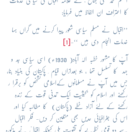
اعظم محمد علی جناح ؒ نے علامہ اقبالؒ کی سیاسی خدمات
کا اعتراف ان الفاظ میں فرمایا:
’’اقبال نے مسلم سیاسی شعور پیدا کرنے میں گراں بہا
خدمات انجام دی ہیں ‘‘-
[1]
آپؒ کا مشہور خطبہ الہٰ آباد( 1930ء) اسی سیاسی جد و
جہد کا تسلسل تھا ، جو بعدازاں قیام ِ پاکستان کی بنیاد بنا،
جس میں آپؒ نے مسلمانوں کےاسلامی تشخص کو برقرا ر
رکھنے اور اسلام کو بحیثیت ایک تمدنی قوت کے زندہ
رکھنے کے لئے آزاد خطے (پاکستان) کا مطالبہ کیا اور
اس کی جغرافیائی حدیں بھی متعین کر دیں- فکرِ اقبال
سے دو قومی نظریے کو تقویت ملی کیونکہ اقبالؒ نے مذکورہ