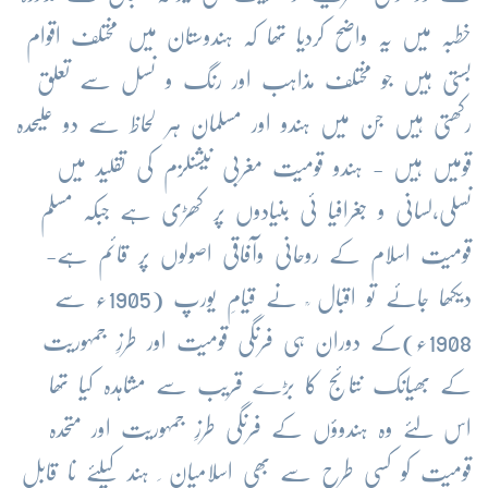
خطبہ میں یہ واضح کردیا تھا کہ ہندوستان میں مختلف اقوام
بستی ہیں جو مختلف مذاہب اور رنگ و نسل سے تعلق
رکھتی ہیں جن میں ہندو اور مسلمان ہر لحاظ سے دو علیحدہ
قومیں ہیں - ہندو قومیت مغربی نیشنلزم کی تقلید میں
نسلی،لسانی و جغرافیا ئی بنیادوں پر کھڑی ہے جبکہ مسلم
قومیت اسلام کے روحانی وآفاقی اصولوں پر قائم ہے-
دیکھا جائے تو اقبال ؒ نے قیامِ یورپ (1905ء سے
1908ء)کے دوران ہی فرنگی قومیت اور طرزِ جمہوریت
کے بھیانک نتائج کا بڑے قریب سے مشاہدہ کیا تھا
اس لئے وہ ہندوؤں کے فرنگی طرزِ جمہوریت اور متحدہ
قومیت کو کسی طرح سے بھی اسلامیان ِ ہند کیلئے نا قابلِ