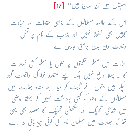
ہسپتال میں زیرِ علاج ہیں‘‘-
[17]
اس کے علاوہ مسلمانوں کے مذہبی مقامات اور عبادت
گاہیں بھی محفوظ نہیں اور مذہب کے نام پر قتل
وغارت دن بدن بڑھتی جارہی ہے-
بھارت میں مسلم اقلیتوں پر حملوں یا مسلم کش فسادات
کا یہ پہلا واقع نہیں بلکہ ایسے متعدد خوفناک واقعات گزر
چکے ہیں جنہوں نے ثابت کر دیا ہے ہندو بھارت میں
مسلمانوں کے وجود کو کبھی برداشت نہیں کر سکتے-ماضی
میں شُدھی تحریک اور سنگھٹن تحریک کا مقصد بھی یہی
تھا کہ بھارت میں مسلمان نام کی کوئی چیز باقی نہ رہے