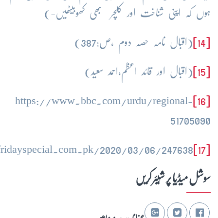
ہوں کہ اپنی شناخت اور کلچر بھی کھوبیٹھیں-)
[14]
(اقبال نامہ حصہ دوم ،ص:387)
[15]
(اقبال اور قائد اعظم،احمد سعید)
https://www.bbc.com/urdu/regional-
[16]
51705090
/fridayspecial.com.pk/2020/03/06/247638/
[17]
سوشل میڈیا پر شِیئر کریں