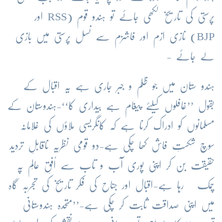
پرستی کی تاریخ لکھی جائے تو ہندو قوم (RSS اور
BJP) نازی ازم اور فاشزم سے نسل پرستی میں بازی
لے جائے -
ہندو ستان میں جو ظلم و جبر جاری ہے یہ اقبال کے
بقول ’’غافلوں کیلئے پیغام ہے بیداری کا‘‘-ہندوستان کے
مسلمانوں کو ادراک کرنا ہے کہ کانگریسی ملاؤں کی غلامانہ
سوچ شکستِ فاش کھا چکی ہے-دو قومی نظریہ ناقابلِ تردید
حقیقت بن کر اپنی پوری آب و تاب سے اُفقِ عالَم پہ
چمک رہا ہے-اقبال اور جناح کی فکر تاریخ کی تجربہ گاہ
میں اپنی صداقت ثابت کر چکی ہے-’’متحدہ ہندوستانی