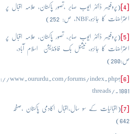
[4]
(پروفیسر ڈاکٹر ایوب صابر ،تصورِ پاکستان، علامہ اقبال پر
اعتراضات کا جائزہ،NBF، ص: 252)
[5]
(پروفیسر ڈاکٹر ایوب صابر، تصور پاکستان، علامہ اقبال پر
اعتراضات کا جائزہ، نیشنل بک فاؤنڈیشن اسلام آباد،
ص:280)
p://www.oururdu.com/forums/index.php?
[6]
threads/.1881
[7]
(اقبالیات کے سو سال،اقبال اکادمی پاکستان ،صفحہ
642)