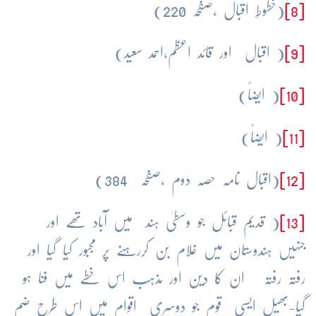
[8]
(خطوطِ اقبال ،صفحہ 220)
[9]
( اقبال اور قائد اعظم،احمد سعید)
[10]
( ایضاً)
[11]
( ایضاً)
[12]
(اقبال نامہ حصہ دوم ،صفحہ 384)
[13]
( قدیم قبائل جو وسطیٰ ہند میں آباد تھے اور
جنہیں ہندوستان میں غلام بن کررہنے پر مجبور کیا گیا اور
رفتہ رفتہ ان کا دین اور مذہب اس خطے میں فنا ہو
گیا-بھیل ایسی قوم جو دوسری اقوام میں اس طرح ضم