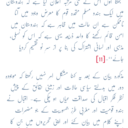
سمجھتا ہوں اس نے کئی مرتبہ اعلان کیا ہے کہ ہندوستان
میں ایک ہندو مسلم متحدہ قوم کا معرض وجود میں آنا
ناممکن ہے ان حالت میں ظاہر ہے کہ ہندوستان میں
امن قائم رکھنے کا واحد ذریعہ یہی ہے کہ اس کو نسلی،
مذہبی اور لسانی اشتراک کی بنا پر از سرِ نو تقسیم کردیا
جائے‘‘-
[11]
مذکورہ بیان کے بعد یہ کہنا مشکل امر نہیں رکھتا کہ موجودہ
دور میں بدلتے سیاسی حالات اور زمینی حقائق کے پیشِ
نظر فکرِ اقبال کی صداقت عیاں ہو چکی ہے- اقبال نے
ہندو قومیت اور مغربی طرزِ جمہوریت کے جو مضمرات
اپنے کلام میں بیان کئے اور اپنی تحریروں میں جن کا