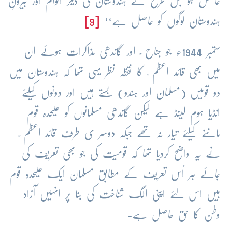
حاصل ہو جس طرح کے ہندوستان کی دیگر اقوام اور بیرونِ
ہندوستان لوگوں کو حاصل ہے‘‘-
[9]
ستمبر 1944ء جو جناح ؒ اور گاندھی مذاکرات ہوئے ان
میں بھی قائد اعظم ؒ کا نقظہ نظر یہی تھا کہ ہندوستان میں
دو قومیں (مسلمان اور ہندو) بستے ہیں اور دونوں کیلئے
انڈیا ہوم لینڈ ہے لیکن گاندھی مسلمانوں کو علیحدہ قوم
ماننے کیلئے تیار نہ تھے جبکہ دوسر ی طرف قائد اعظم ؒ
نے یہ واضح کردیا تھا کہ قومیت کی جو بھی تعریف کی
جائے ہر اُس تعریف کے مطابق مسلمان ایک علیحدہ قوم
ہیں اس لئے اپنی الگ شناخت کی بنا پر انہیں آزاد
وطن کا حق حاصل ہے-