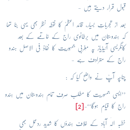
قبول قرار دیتے ہیں -
بعد از تجرباتِ بسیار، قائد اعظمؒ کا نقطہ نظر بھی یہی بنا تھا
کہ ہندوستان میں برطانوی راج کے خاتمے کے بعد
کانگریسی آئیڈیاز پہ مَغربی جمہُورِیّت کا نفاذ فی الاصل ہندو
راج کے مترادف ہے -
چناچہ آپؒ نے واضح کیا کہ :
’’ایسی جمہوریت کا مطلب صرف تمام ہندوستان میں ہندو
راج کا قیام ہوگا‘‘-
[2]
خطبہ الٰہ آباد کے خلاف ہندؤں کا شدید ردعمل بھی