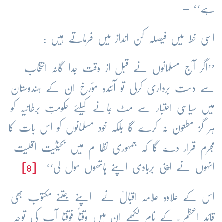
ہے‘‘ –
اسی خط میں فیصلہ کن انداز میں فرماتے ہیں :
’’اگر آج مسلمانوں نے قبل از وقت جدا گانہ انتخاب
سے دست برداری کرلی تو آئندہ مؤرخ ان کے ہندوستان
میں سیاسی اعتبار سے مٹ جانے کیلئے حکومتِ برطانیہ کو
ہر گز مطعون نہ کرے گا بلکہ خود مسلمانوں کو اس بات کا
مجرم قرار دے گا کہ جمہوری نظا م میں بحیثیت اقلیت
انہوں نے اپنی بربادی اپنے ہاتھوں مول لی‘‘-
[8]
اس کے علاوہ علامہ اقبالؒ نے اپنے جتنے مکتوب بھی
قائد اعظم ؒ کے نام لکھے ان میں وقتاً فوقتا آپ کی توجہ