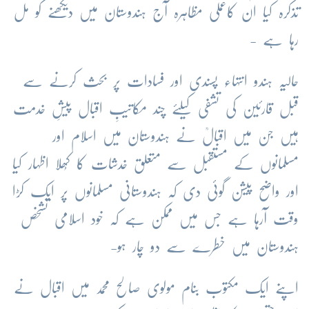
تذکرہ کیا ان کاعملی مظاہرہ آج ہندوستان میں دیکھنے کو مل
رہا ہے -
حالیہ ہندو انتہاء پسندی اور فسادات پر بحث کرنے سے
قبل قارئین کی تشفی کیلئے چند مکاتیبِ اقبال پیشِ خدمت
ہیں جن میں اقبالؒ نے ہندوستان میں اسلام اور
مسلمانوں کے مستقبل سے متعلق خدشات کا کُھلا اظہار کیا
اور واضح پیشن گوئی دی کہ ہندوستانی مسلمانوں پر ایک کڑا
وقت آرہا ہے جس میں ممکن ہے کہ خود اسلامی تشخص
ہندوستان میں خطرے سے دو چار ہو-
اپنے ایک مکتوب بنام مولوی صالح محمد میں اقبال نے