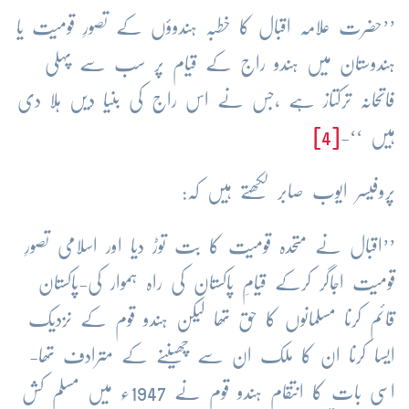
’’حضرت علامہ اقبال کا خطبہ ہندوؤں کے تصورِ قومیت یا
ہندوستان میں ہندو راج کے قیام پر سب سے پہلی
فاتحانہ ترکتاز ہے ،جس نے اس راج کی بنیا دیں ہلا دی
ہیں ‘‘-
[4]
پروفیسر ایوب صابر لکھتے ہیں کہ:
’’اقبال نے متحدہ قومیت کا بت توڑ دیا اور اسلامی تصورِ
قومیت اجاگر کرکے قیامِ پاکستان کی راہ ہموار کی-پاکستان
قائم کرنا مسلمانوں کا حق تھا لیکن ہندو قوم کے نزدیک
ایسا کرنا ان کا ملک ان سے چھیننے کے مترادف تھا-
اسی بات کا انتقام ہندو قوم نے 1947ء میں مسلم کش