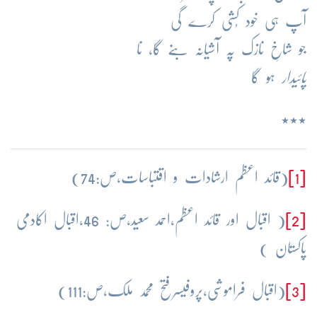
آپ ہی خود کُشی کرے گی
جو شاخِ نازک پہ آشیانہ بنے گا، نا
پائیدار
ہو گا
٭٭٭
[1]
(قائد اعظم ارشادات و اقتباسات،ص:74)
[2]
( اقبال اور قائد اعظم،احمد سعید،ص: 46،اقبال اکادمی
پاکستان )
[3]
(اقبال فراموشی،پروفیسرفتح محمد ملک،ص:111)