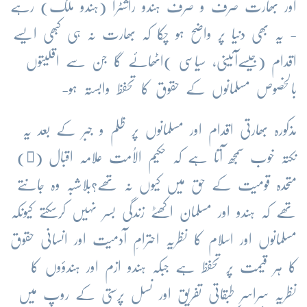
اور بھارت صرف و صرف ہندو راشٹرا (ہندو ملک) رہے
- یہ بھی دنیا پر واضح ہو چکا کہ بھارت نہ ہی کبھی ایسے
اقدام (جیسےآئینی، سیاسی )اٹھائے گا جن سے اقلیتوں
بالخصوص مسلمانوں کے حقوق کا تحفظ وابستہ ہو-
مذکورہ بھارتی اقدام اور مسلمانوں پر ظلم و جبر کے بعد یہ
نکتہ خوب سمجھ آتا ہے کہ حکیم الاُمت علامہ اقبال (﷫)
متحدہ قومیت کے حق میں کیوں نہ تھے؟بلاشبہ وہ جانتے
تھے کہ ہندو اور مسلمان اکھٹے زندگی بسر نہیں کرسکتے کیونکہ
مسلمانوں اور اسلام کا نظریہ احترامِ آدمیت اور انسانی حقوق
کا ہر قیمت پر تحفظ ہے جبکہ ہندو ازم اور ہندؤوں کا
نظریہ سراسر طبقاتی تفریق اور نسل پرستی کے روپ میں