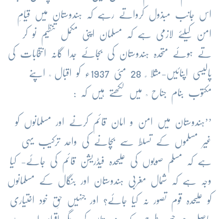
اس جانب مبذول کرواتے رہے کہ ہندوستان میں قیامِ
امن کیلئے لازمی ہے کہ مسلمان اپنی مکمل تنظیم نو کر
تے ہوئے متحدہ ہندوستان کی بجائے جدا گانہ انتخابات کی
پالیسی اپنائیں-مثلا ً 28 مئی 1937ء کو اقبال ؒ اپنے
مکتوب بنام جناح ؒ میں لکھتے ہیں کہ :
’’ہندوستان میں امن و امان قائم کرنے اور مسلمانوں کو
غیر مسلموں کے تسلط سے بچانے کی واحد ترکیب یہی
ہے کہ مسلم صوبوں کی علیحدہ فیڈریشن قائم کی جائے- کیا
وجہ ہے کہ شمال مغربی ہندوستان اور بنگال کے مسلمانوں
کو علیحدہ قوم تصور نہ کیا جائے؟ اور جنہیں حقِ خود اختیاری