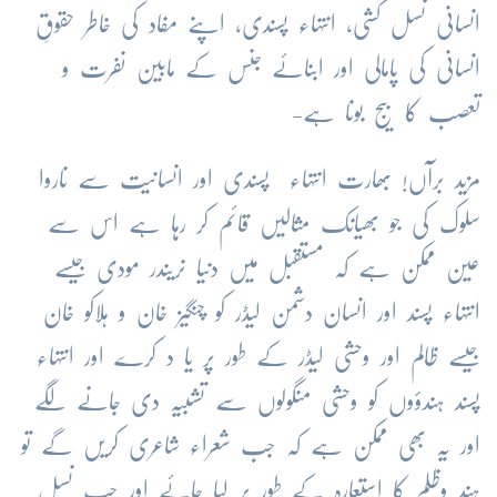
انسانی نسل کشی، انتہاء پسندی، اپنے مفاد کی خاطر حقوقِ
انسانی کی پامالی اور ابنائے جنس کے مابین نفرت و
تعصب کا بیج بونا ہے-
مزید برآں! بھارت انتہاء پسندی اور انسانیت سے ناروا
سلوک کی جو بھیانک مثالیں قائم کر رہا ہے اس سے
عین ممکن ہے کہ مستقبل میں دنیا نریندر مودی جیسے
انتہاء پسند اور انسان دشمن لیڈر کو چنگیز خان و ہلاکو خان
جیسے ظالم اور وحشی لیڈر کے طور پر یا د کرے اور انتہاء
پسند ہندؤوں کو وحشی منگولوں سے تشبیہ دی جانے لگے
اور یہ بھی ممکن ہے کہ جب شعراء شاعری کریں گے تو
ہند وظلم کا استعارہ کے طور پر لیا جائے اور جب نسل