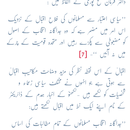
ڈاکٹر فرمان فتح پوری کے الفاظ میں :
’’سیاسی اعتبار سے مسلمانوں کی فلاح اقبال کے نزدیک
اس امر میں مضمر ہے کہ وہ جداگانہ انتخاب کے اصول
کو مضبوطی سے پکڑے رہیں اور متحدہ قومیت کے چرکے
میں نہ آئیں ‘‘-
[7]
اقبالؒ کے اس نقطہ نظر کی مزید وضاحت مکاتیبِ اقبالؒ
سے ہوتی ہے جو انہوں نے مختلف سیاسی زعماء و
شخصیات کو لکھے ہیں -لکھنؤ کے اخبار ہمدم کے ڈائریکٹر
کے نام اپنے ایک خط میں اقبال لکھتے ہیں:
’’جداگانہ انتخاب مسلمانوں کے تمام مطالبات کی اساس