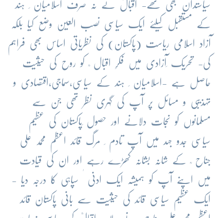
سیاستدان بھی تھے- اقبالؒ نے نہ صرف اسلامیان ِ ہند
کے مستقبل کیلئے ایک سیاسی نصب العین وضع کیا بلکہ
آزاد اسلامی ریاست (پاکستان) کی نظریاتی اساس بھی فراہم
کی- تحریک ِآزادی میں فکرِ اقبال ؒ کو روح کی حیثیت
حاصل ہے -اسلامیان ِ ہند کے سیاسی،سماجی،اقتصادی و
تہذیبی و مسائل پر آپ کی گہری نظر تھی جن سے
مسلمانوں کو نجات دلانے اور حصول ِپاکستان کی عظیم
سیاسی جدو جہد میں آپ تادم ِ مرگ قائد اعظم محمد علی
جناح ؒ کے شانہ بشانہ کھڑے رہے اور ان کی قیادت
میں اپنے آپ کو ہمیشہ ایک ادنی ٰ سپاہی کا درجہ دیا -
ایک عظیم سیاسی قائد کی حیثیت سے بانی پاکستان قائد