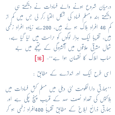
درمیان شروع ہونے والے فسادات نے دیکھتے ہی
دیکھتے ہند ومسلم فساد کی شکل اختیا رکر لی جس میں کم از
کم 46 افراد ہلاک ہو ئے ہیں، 200سے زیادہ افراد زخمی
ہیں، تقریبا ایک ہزار لوگوں کو حراست میں لیا گیا ہے،
شمال مشرقی علاقوں میں آتشزدگی کے نتیجے میں بے
حساب املاک کا نقصان ہوا ہے‘‘-
[16]
اسی طرح ایک اور اندازے کے مطابق :
’’بھارتی دارالحکومت نئی دہلی میں مسلم کش فسادات میں
ہلاکتوں کی تعداد نصف صد کے قریب پہنچ چکی ہے اور
بھارتی ذرائع ابلاغ کے مطابق تقریباً 400افراد زخمی ہو کر