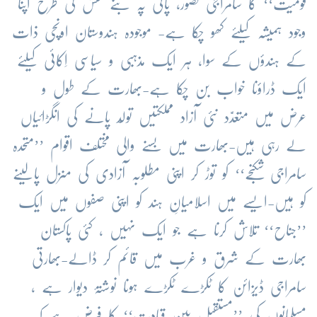
قومیت‘‘ کا سامراجی تصور، پانی پہ بنے نقش کی طرح اپنا
وجود ہمیشہ کیلئے کھو چکا ہے- موجودہ ہندوستان اونچی ذات
کے ہندؤں کے سوا، ہر ایک مذہبی و سیاسی اِکائی کیلئے
ایک ڈراؤنا خواب بن چکا ہے-بھارت کے طول و
عرض میں متعدَّد نئی آزاد مملکتیں تولّد پانے کی انگڑائیاں
لے رہی ہیں-بھارت میں بسنے والی مختلف اقوام ’’متحدہ
سامراجی شکنجے‘‘ کو توڑ کر اپنی مطلوبہ آزادی کی منزل پالینے
کو ہیں-ایسے میں اسلامیانِ ہند کو اپنی صفوں میں ایک
’’جناح‘‘ تلاش کرنا ہے جو ایک نہیں ، کئی پاکستان
بھارت کے شرق و غرب میں قائم کر ڈالے-بھارتی
سامراجی ڈیزائن کا ٹکڑے ٹکڑے ہونا نوشتۂ دیوار ہے ،
مسلمانوں کی ’’مستقبل بین قیادت‘‘ کا فرض ہے کہ