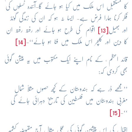
کا مستقبل اس ملک میں کیا ہو جائے گا-آئندہ نسلوں کی
فکر کرنا ہمارا فرض ہے- ایسا نہ ہو کہ ان کی زندگی گونڈ
اور بھیل
[13]
اقوام کی طرح ہو جائے اور رفتہ رفتہ ان
کا دین اور کلچر اس ملک میں فنا ہو جائے‘‘-
[14]
قائد اعظم ؒ کے نام اپنے ایک مکتوب میں یہ پیشن گوئی
بھی کردی کہ:
’’مجھے ڈر ہے کہ ہندوستان کے کچھ حصوں مثلاً شمال
مغربی ہندوستان میں فلسطین کی تاریخ دہرائی جائے گی
[15]
‘‘-
اقبال کی اس پیشین گوئی کی عملی مثال آج مقبوضہ کشمیر