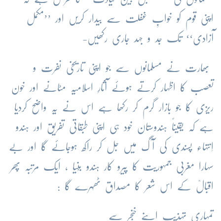
اپنی قوم کو خوابِ غفلت سے بیدار کریں اور ’’مکمل
آزادی‘‘ تک جد و جہد جاری رکھیں-
بھارت نے مسلمانوں سے جو اپنی تاریخی نفرت و
تعصب کا اظہار کرتے ہوئے آثارِ اسلامیہ مٹانے اور خون
ریزی کا جو بازار گرم کر رکھا ہے اس نے یہ واضح کردیا
ہے کہ یقیناً ہندوستان خود ہی اپنی طبقاتی تفریق اور ہندو
اِنتہاء پسندی کی آگ میں جل کر راکھ ہوجائے گا اور بے
سہارا مغربی جمہوریت کا پیرو کار ہندو بُنیا ، ایک مرتبہ پھر
اقبالؒ کے اس شعر کا مصداق ٹھہرے گا :
تمہاری تہذیب اپنے خنجر سے