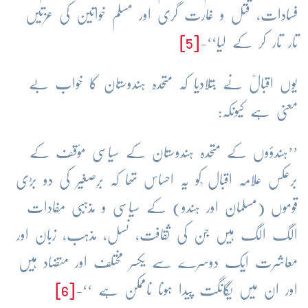
فسادات، قتل و غارت گری اور مسلم خواتین کی عزتیں
تار تار کر کے لیا‘‘-
[5]
یوں اقبالؒ نے بتلادیا کہ متحدہ ہندوستان کا خواب بے
معنی ہے کیونکہ:
’’ہندؤوں کے متحدہ ہندوستان کے سیاسی مؤقف کے
برعکس علامہ اقبال ؒکو یہ احساس تھا کہ برِصغیر کی دو بڑی
قوموں (مسلمان اور ہندو) کے سیاسی و مذہبی مفادات
الگ الگ ہیں جن کی ثقافت، نسل، مذہب، زبان اور
معاشرت ایک دوسرے سے یکسر مختلف اور متضاد ہیں
اور ان میں یگانگت پیدا ہونا ناممکن ہے ‘‘-
[6]