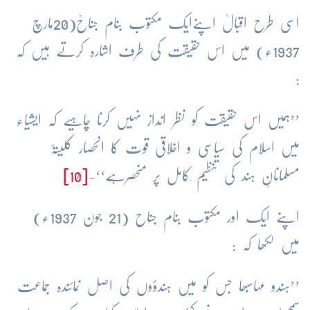
اسی طرح اقبالؒ اپنےایک مکتوب بنام جناحؒ(20مارچ
1937ء) میں اس حقیقت کی طرف اشارہ کرتے ہیں کہ
:
’’ہمیں اس حقیقت کو نظر انداز نہیں کرنا چاہیے کہ ایشیاء
میں اسلام کی سیاسی و اخلاقی قوت کا انحصار کلیتہً
مسلمانانِ ہند کی تنظیم ِکامل پر منحصرہے‘‘-
[10]
اپنے ایک اور مکتوب بنام جناح (21 جون 1937ء)
میں لکھا کہ :
’’ہندو مہاسبھا جس کو میں ہندؤوں کی اصل نمائندہ جماعت