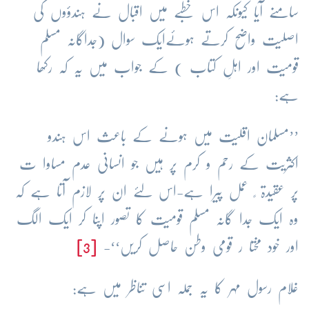
سامنے آیا کیونکہ اس خطبے میں اقبال نے ہندؤوں کی
اصلیت واضح کرتے ہوئےایک سوال (جداگانہ مسلم
قومیت اور اہلِ کتاب ) کے جواب میں یہ کَہ رکھا
ہے:
’’مسلمان اقلیت میں ہونے کے باعث اس ہندو
اکثریت کے رحم و کرم پر ہیں جو انسانی عدم مساوا ت
پر عقیدۃ ً عمل پیرا ہے-اس لئے ان پر لازم آتا ہے کہ
وہ ایک جدا گانہ مسلم قومیت کا تصور اپنا کر ایک الگ
اور خود مختا ر قومی وطن حاصل کریں‘‘-
[3]
غلام رسول مہر کا یہ جملہ اسی تناظر میں ہے: