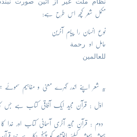
نظام ملت غیر از آئین صورت نبند
مکمل شعر کچھ اس طرح ہے:
نوع انسان را پیام آخرین
رحمة
حامل او
للعالمین
یہ شعر اپنے اندر گہرے معنی و مفاہیم سموئے
اوّل : قرآن مجید ایک آفاقی کتاب ہے جس کا پ
دوم : قرآن مجید آخری آسمانی کتاب اور خدا ک
ہمیشہ ہمیشہ کیلئے اختتام کو پہنچ چکا ہے-نیز ق