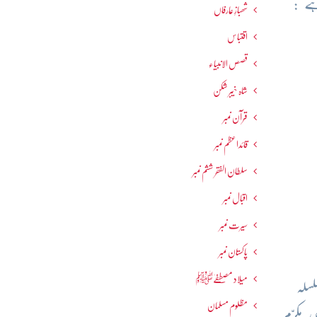
ے :
شھبازِ عارفاں
اقتباس
قصص الانبیاء
شاہ خیبر شکن
قرآن نمبر
قائداعظم نمبر
سلطان الفقر ششم نمبر
اقبال نمبر
سیرت نمبر
پاکستان نمبر
میلاد مصطفےٰﷺ
سلہ
مظلوم مسلمان
 مکرّم