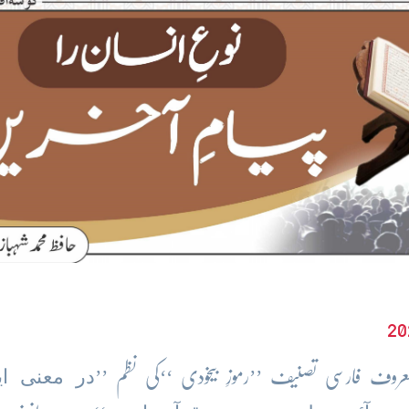
در معنی ای
معروف فارسی تصنیف ’’رموزِ بیخودی ‘‘کی نظم ’’