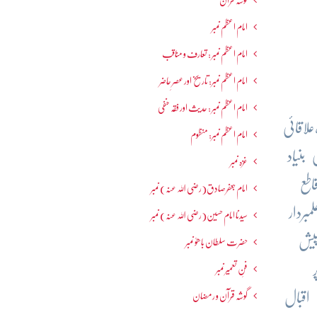
گوشہ قرآن
امام اعظم نمبر
امام اعظم نمبر : تعارف و مناقب
امام اعظم نمبر: تاریخ اور عصرِ حاضر
امام اعظم نمبر : حدیث اور فقہ حنفی
اقائی
امام اعظم نمبر: منظوم
بنیاد
غزہ نمبر
طع
امام جعفرصادق(رضی اللہ عنہ) نمبر
بردار
سیدنا امام حسین(رضی اللہ عنہ) نمبر
یش
حضرت سلطان باھوؒ نمبر
فنِ تعمیر نمبر
اقبال
گوشہ قرآن و رمضان