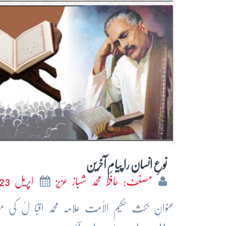
نوعِ انسان را پیامِ آخرین
مصنف: حافظ محمد شہباز عزیز
اپریل 2023
عنوانِ بحث حکیم الاُمّت علامہ محمد اقبا لؒ کی 