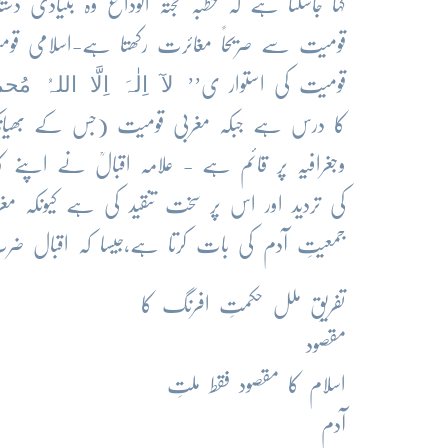
کہا جاسکتا ہے کہ خطبہ حجتہ الوداع وہ بنیادی
قومیت سے صریحاً مغائرت رکھتا ہے-اسلامی قو
لآ اِلٰہَ اِلَّا اللہُ مُ
قومیت کی استوار ی’’
کا درس ہے جبکہ مغربی قومیت (جس کے بھ
وجغرافیہ پر قائم ہے - علامہ اقبالؒ نے اپنے ک
کی تردید اور اس پر سخت تنقید کی ہے کیونکہ مغ
جمعیتِ آدم کی بات کرتا ہے،جیسا کہ اقبال ضرب
تفریقِ ملل حکمتِ افرنگ کا
مقصود
اسلام کا مقصود فقط ملتِ
آدم