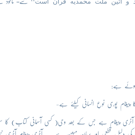
د و آئین ملت محمدیه قرآن است
‘‘ سے
ماخوذ ہ
 ہوئے ہے:
یغام پوری نوعِ انسانی کیلئے ہے-
ا آخری پیغام ہے جس کے بعد وحی( کسی آسمانی کتاب) کا سل
رآن کی دلیل قطعی اور برہان مبین ہے- یہ آخری پیغام آخری نبی