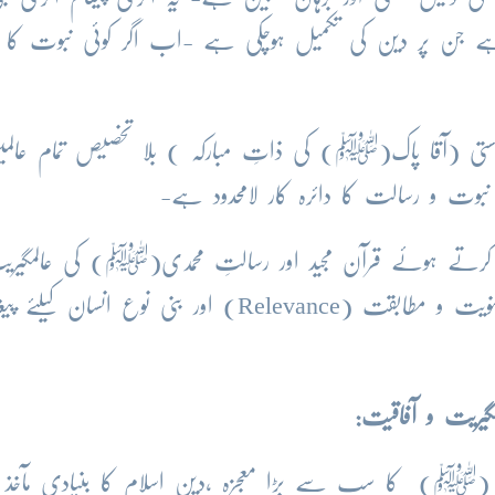
 پر دین کی تکمیل ہوچکی ہے -اب اگر کوئی نبوت کا د
تی (آقا پاک(ﷺ) کی ذاتِ مبارکہ ) بلا تخصیص تمام عالم
نبوت و رسالت کا دائرہ کار لامحدود ہے-
تفادہ کرتے ہوئے قرآن مجید اور رسالتِ محمدی(ﷺ) کی عالمگیری
موضوع ومقصدیت ِقرآن،قرآن مجید کی عصری معنویت و مطابقت (Relevance) اور بنی نوع انسان کی
گیریت و آفاقیت:
فٰے (ﷺ) کا سب سے بڑا معجزہ ،دین اسلام کا بنیادی مآخذ ا