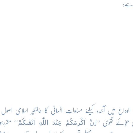
 ہے:
ع میں آئندہ کیلئے مساواتِ انسانی کا عالمگیر اسلامی اصول
اِنَّ اَكْرَمَكُمْ عِنْدَ اللّٰهِ اَتْقٰىكُمْ
 بجائے تقویٰ ’’
‘‘ مقررہو