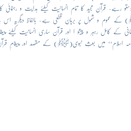
 رہے- قرآن مجید کا تمام انسانیت کیلئے ہدایت و رہنمائی کا 
 کے عموم و شمول پر برہانِ قطعی ہے- بالفاظِ دیگریہ اس 
 کامل رہبر و پیشو ا اور قرآن ساری انسانیت کیلئے پیغا
ہنامہ اسلام‘‘ میں بعثِ نبوی(ﷺ) کے مقصد اور پیغامِ قرآ