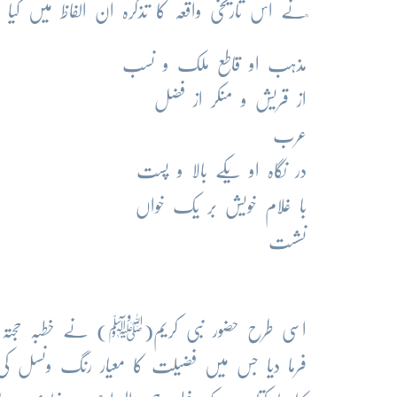
ؒنے اس تاریخی واقعہ کا تذکرہ ان الفاظ میں کیا
مذہب او قاطع ملک و نسب
از قریش و منکر از فضل
عرب
در نگاہ او یکے بالا و پست
با غلام خویش بر یک خواں
نشست
اسی طرح حضور نبی کریم(ﷺ) نے خطبہ حجتہ الودا
فرما دیا جس میں فضیلت کا معیار رنگ ونسل کی