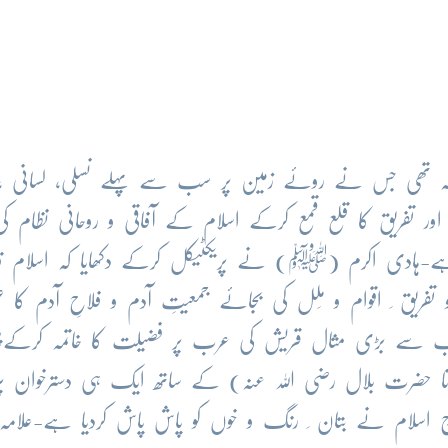
 تھی جس نے روئے زمین پر سب سے پہلے نسلی، لسانی ،عل
یم اور تفریق کا قلع قمع کرکے اسلام کے آفاقی و روحانی نظام کی 
ہے-ہادی اکرم (ﷺ) نے پریکٹیکل کرکے دکھایا کہ اسلام قا
ریق ِ اقوام و مِلل کی بجائے جمعیتِ آدم و فلاحِ آدم کا علم
بڑی مثال قریش کی عرب پر فضیلت کا خاتمہ کرکےپ
ضرت بلال رضی اللہ عنہ) کے ساتھ ایک ہی دسترخوان پر
 آج اسلام نے بتان ِ رنگ و خوں کو پاش پاش کردیا ہے-علامہ 