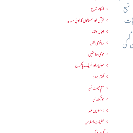
منبع
احکامِ شرع
بات
قرآن اور مسلمانوں کا ادبی سرمایہ
م
اقبال و قائد
دو قومی نظریہ
ن کی
قومی علامتیں
صوفیاء اور تحریک ِپاکستان
گوشہ درود
ختم نبوت نمبر
جوناگڑھ نمبر
ذوالنورین نمبر
تعلیماتِ اسلامیہ