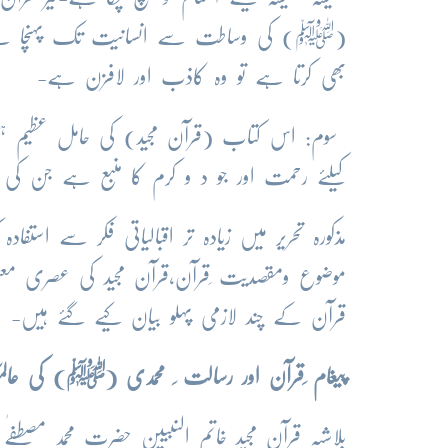
(ﷺ) کی وساطت سے انسانیت تک پہنچا ہے جن
بھی کرتا ہے تو وہ کاذب اور لافزن ہے-
سوم: اس کتاب (قرآن مجید) کی حامل عظیم ہس
کیلئے رحمت اور جو د و کرم کا منبع ہے جن کی 
مذکورہ تحریر میں زیادہ تر اقبالیاتی فکر سے اس
قرآن کے چند لازمی پہلو بیان کیے گئے ہیں-
پیغام ِقرآن اور ر
سالت ِ محمدی (
ﷺ
) کی عالم
بلاشبہ قرآن مجید خاتم النبیین حضرت محمد مصط