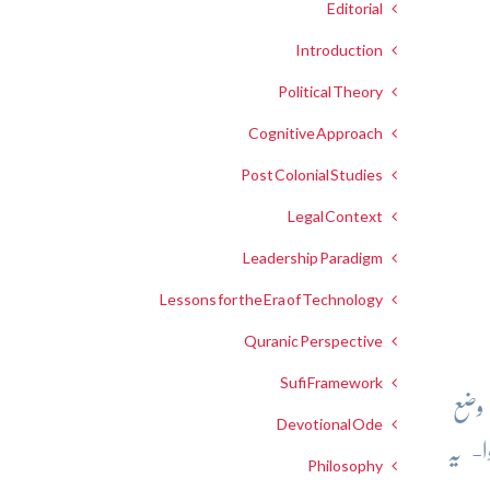
Editorial
Introduction
Political Theory
Cognitive Approach
Post Colonial Studies
Legal Context
Leadership Paradigm
Lessons for the Era of Technology
Quranic Perspective
Sufi Framework
 وضع
Devotional Ode
ا- یہ
Philosophy