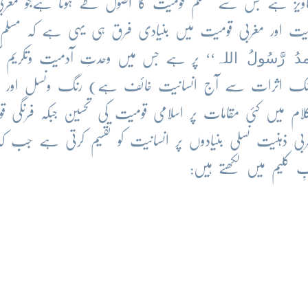
 دستاویز ہے جس سے مسلم قومیت کا اصول طے ہوتا ہےجو مغرب
میت اور مغربی قومیت میں بنیادی فرق ہی یہی ہے کہ مسلم
حمدُ رَّسُولُ اللہ
‘‘ پر ہے جس میں وحدتِ آدمیت وتکریم 
یانک اثرات سے آج انسانیت خائف ہے) رنگ ونسل اور 
لام میں کئی مقامات پر اسلامی قومیت کی تحسین جبکہ فرنگی ق
ربی ذہنیت نسلی بنیادوں پر انسانیت کو تقسیم کرتی ہے جب کہ
ِ کلیم میں لکھتے ہیں: