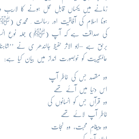
زمانے میں یکساں قابلِ عمل ہونے کا لاریب دستو
ہونا اسلام کی آفاقیت اور رسالت ِ محمدی (ﷺ)
کی صداقت ہے کہ آپ (ﷺ) جملہ نوعِ انسانی کے
برحق ہے –ابو الاثر حفیظ جالندھر ی نے ’’شا
عالمگیریت کو خوبصورت انداز میں بیان کیا ہے:
وہ مقصد جس کی خاطر آپ
اس دنیا میں آئے تھے
وہ قرآں جس کو انسانوں کی
خاطر آپ لائے تھے
وہ پیغامِ محبت، وہ نجات