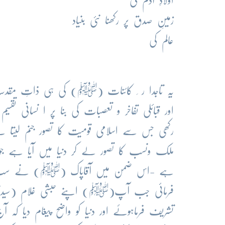
اولادِ آدم کی
زمینِ صدق پر رکھنا نئی بنیاد
عالم کی
یہ تاجدا ر ِ کائنات (ﷺ) کی ہی ذاتِ مقدسہ
اور قبائلی تفاخر و تعصبات کی بنا پر ا نسانی تقس
رکھی جس سے اسلامی قومیت کا تصور جنم لیتا 
ملک ونسب کا تصور لے کر دنیا میں آیا ہے جو تف
ہے -اس ضمن میں آقاپاک (ﷺ) نے سب سے 
فرمائی جب آپ(ﷺ) اپنے حبشی غلام (سیدنا ح
تشریف فرماہوئے اور دنیا کو واضح پیغام دیا کہ