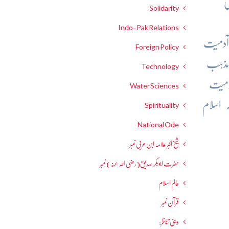
ی
Solidarity
Indo-Pak Relations
آدمیت
Foreign Policy
مذہب
Technology
ومیت
Water Sciences
 اسلام
Spirituality
National Ode
شیخ اکبر علامہ ابن عربی نمبر
حضرت ابوبکر صدیق(رضی اللہ عنہ) نمبر
عالمِ اسلام
قرآن نمبر
دینی تناظر: