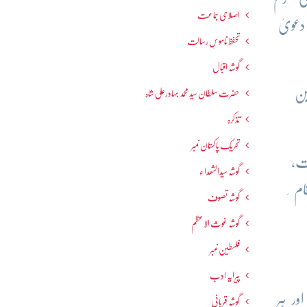
اصلاحی جماعت
عویٰ
تحفظ ناموسِ رسالت
گوشہ اقبال
ین
حضرت سلطان سید محمد بہادرعلی شاہ
تذکرہ
تحریکِ پاکستان نمبر
ت،
گوشہ سیدالشھداء
لئے پیغام ِ
گوشہ تصوف
گوشہ غوث الاعظم
فلسطین نمبر
پیرایہ ادب
ور ہر
گوشہ قربانی