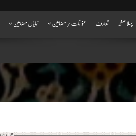
پہلا صفحہ
تعارف
عنوانات / مضامین
نمایاں مضامین