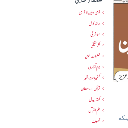
عنوانات / مضامین
قومی و بین الاقوامی
مرشدِ کامل
معاشرتی
فکرحقیقی
تعلیمات غوثیہ
یومِ آزادی
کشمیرجنت نظیر
قرآن اور رمضان
گوشہ بیدل
علم القرآن
نکه
تصوف