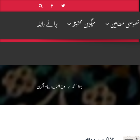
خصوصی مضامین
میگزین محفوظہ
برائے رابطہ
پہلا صفحہ
نوعِ انسان را پیامِ آخرین