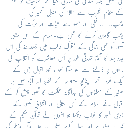
ہی نہیں بلکہ ساری کی ساری دنیائے انسانیت کو ’لا‘
کے مقام تخریب سے ’الا‘ کی منزلِ تعمیر کی
جانب…… نفی اور جمود سے اثبات اور حرکت کی
جانب گامزن کرنے کا عمل ہے-اسلام کے اس مثالی
تصور کو عملی زندگی کے متحرک قالب میں ڈھالنے کی اس
جدو جہد کا آغاز قدرتی طور پر اُس معاشرے کو انقلاب کی
راہوں پر ڈالنے سے ہو سکتا تھا ، خود اقبال جس کے
ایک فرد تھے- چنانچہ ۱۹۳۰ء کے خطبۂ الٰہ آباد میں بر
صغیر کے مسلمانوں کی جداگانہ مملکت کا تصور پیش کر کے
اقبال نے اسلام کے اُس مثالی اور انقلابی تصور کے
مادی ظہور کا خواب دیکھا جو انہوں نے قرآنِ حکیم کے
گہرے مطالعے اور رسول اکرم صلی اللہ علیہ وآلہ وسلم کی