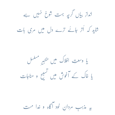
اندازِ بیاں گرچہ بہت شوخ نہیں ہے
شاید کہ اُتر جائے ترے دل میں مری بات
یا وسعتِ افلاک میں تکبیرِ مسلسل
یا خاک کے آغوش میں تسبیح و مناجات
یہ مذہبِ مردانِ خود آگاہ و خدا مست