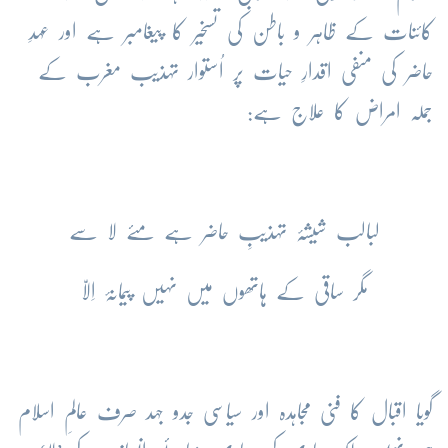
کائنات کے ظاہر و باطن کی تسخیر کا پیغامبر ہے اور عہدِ
حاضر کی منفی اقدارِ حیات پر اُستوار تہذیب مغرب کے
جملہ امراض کا علاج ہے:
لبالب شیشۂ تہذیبِ حاضر ہے مئے لا سے
مگر ساقی کے ہاتھوں میں نہیں پیمانۂ اِلّا
گویا اقبال کا فنی مجاہدہ اور سیاسی جدو جہد صرف عالمِ اسلام