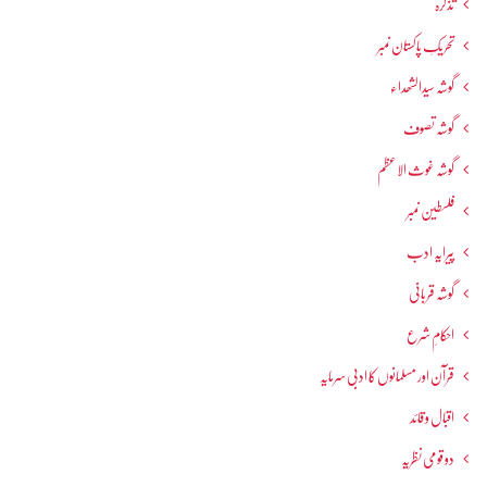
تذکرہ
تحریکِ پاکستان نمبر
گوشہ سیدالشھداء
گوشہ تصوف
گوشہ غوث الاعظم
فلسطین نمبر
پیرایہ ادب
گوشہ قربانی
احکامِ شرع
قرآن اور مسلمانوں کا ادبی سرمایہ
اقبال و قائد
دو قومی نظریہ