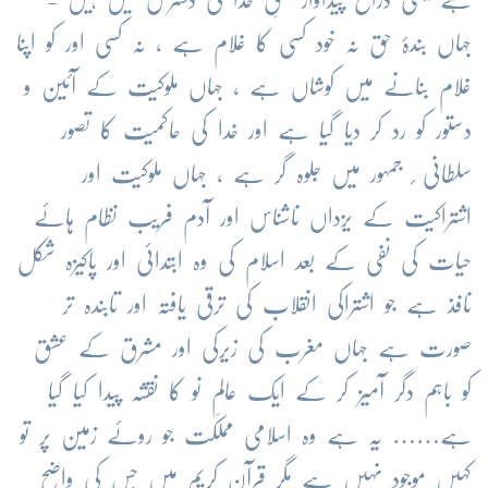
جہاں بندۂ حق نہ خود کسی کا غلام ہے ، نہ کسی اور کو اپنا
غلام بنانے میں کوشاں ہے ، جہاں ملوکیت کے آئین و
دستور کو رد کر دیا گیا ہے اور خدا کی حاکمیت کا تصور
سلطانی ٔ جمہور میں جلوہ گر ہے ، جہاں ملوکیت اور
اشتراکیت کے یزداں ناشناس اور آدم فریب نظام ہائے
حیات کی نفی کے بعد اسلام کی وہ ابتدائی اور پاکیزہ شکل
نافذ ہے جو اشتراکی انقلاب کی ترقی یافتہ اور تابندہ تر
صورت ہے جہاں مغرب کی زیرکی اور مشرق کے عشق
کو باہم دگر آمیز کر کے ایک عالمِ نو کا نقشہ پیدا کیا گیا
ہے…… یہ ہے وہ اسلامی مملکت جو روئے زمین پر تو
کہیں موجود نہیں ہے مگر قرآنِ کریم میں جس کی واضح