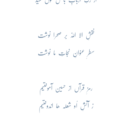
نقشِ الا اللّٰہ بر صحرا نوشت
سطرِ عنوانِ نجاتِ ما نوشت
رمزِ قرآں از حسین آموختیم
ز آتشِ اُو شعلہ ھا اندوختیم