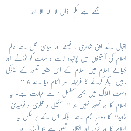
مجھے ہے حکمِ اذاں لا اِلٰہ اِلا اللہ
اقبال نے اپنی شاعری ، فلسفے اور سیاسی عمل سے عالمِ
اسلام کی آستینوں میں پوشیدہ لات و منات کو توڑنے اور
دُنیائے اسلام میں اسلام کے اُس مثالی تصور کے نفاذکی
راہیں اجاگر کرنے کا فریضہ سر انجام دیا ہے جو ’’
وسعتِ افلاک میں تکبیرِ مسلسل‘‘ سے عبارت ہے- یہ
اسلام کا وہ تصور نہیں جو ’’ مسکینی و محکومی و نومیدیٔ
جاوید‘‘ کا دوسرا نام ہے- بلکہ اس کے بر عکس یہ
اسلام کا وہ حرکی اور انقلابی تصور ہے جو انسان اور