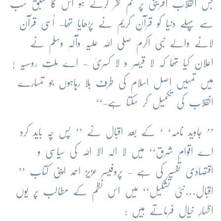
جس انقلاب آفرینی پر تم فخر کرتے ہو اُس کا سبق سب
سے پہلے دنیا کو قرآنِ کریم نے پڑھایا تھا- اُسی قرآن
لانے والے نبی اکرم صلی اللہ علیہ وآلہٖ وسلم نے
اعلان کیا تھا کہ لا قیصر و لا کسریٰ - اے ملتِ روسیہ !
میں تمہیں اصل اسلام کی طرف بلا رہاہوں جو تمہارے
انقلاب کی تکمیل کر سکتا ہے-‘‘
’’ جاوید نامہ‘ ‘ کے بعد اقبال نے ’’ پس چہ باید کرد
اے اقوامِ شرق‘‘ میں لا الہ الا اللہ کی سیاسی و
اقتصادی تفسیر کی ہے - پروفیسر عزیز احمد اپنی کتاب ’’
اقبال…نئی تشکیل‘‘ میں اس نظم کے مطالب پر یوں
اظہارِ خیال فرماتے ہیں :