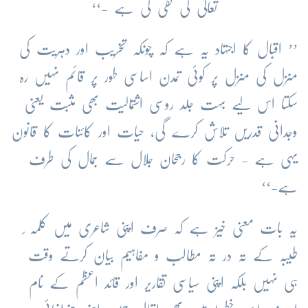
تعالیٰ کی نفی کی ہے -‘‘
’’ اقبال کا اجتہاد یہ ہے کہ چونکہ تخریب اور دہریت کی
منزل کی منزل پر کوئی تمدن اساسی طور پر قائم نہیں رہ
سکتا اس لیے بہت جلد روسی اشتمالیت بھی مثبت یعنی
وجدانی قدریں تلاش کرے گی، حیات اور کائنات کا قانون
یہی ہے - حرکت کا رجحان جلال سے جمال کی طرف
ہے-‘‘
یہ بات معنی خیز ہے کہ صرف اپنی شاعری میں کلمہ ٔ
طیبہ کے تہ در تہ مطالب و مفاہیم بیان کرتے وقت
ہی نہیں بلکہ اپنی سیاسی تقاریر اور قائد اعظم کے نام