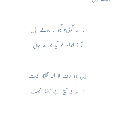
لا الہ گوئی؟ بگو از روئے جاں
تا ز اندامِ تو آید بوئے جاں
ایں دو حرفِ لا الٰہ گفتار نیست
لا الٰہ جُز تیغِ بے زنہار نیست