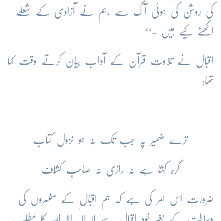
کی روشن کی ہوئی آگ سے ،ہم نے آزادی کے شعلے
اکھٹے کیے ہیں -‘‘
اقبال نے تلاوتِ قرآن کے آداب بیان کرتے وقت کہا
تھا:
ترے ضمیر پہ جب تک نہ ہو نزولِ کتاب
گرہ کُشا ہے نہ رازی نہ صاحبِ کشّاف
ضرورت اس امر کی ہے کہ ہم اقبال کے مفسروں کی
وساطت کے بغیر خود اقبال سے لا الٰہ الا اللہ کا مطلب