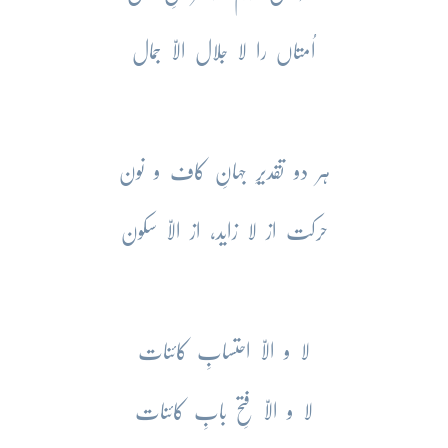
اُمتاں را لا جلال الّا جمال
ہر دو تقدیرِ جہانِ کاف و نون
حرکت از لا زاید، از الّا سکون
لا و الّا احتسابِ کائنات
لا و الّا فتحِ بابِ کائنات