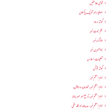
قومی علامتیں
صوفیاء اور تحریک ِپاکستان
گوشہ درود
ختم نبوت نمبر
جوناگڑھ نمبر
ذوالنورین نمبر
تعلیماتِ اسلامیہ
گوشہ قرآن
امام اعظم نمبر
امام اعظم نمبر : تعارف و مناقب
امام اعظم نمبر: تاریخ اور عصرِ حاضر
امام اعظم نمبر : حدیث اور فقہ حنفی