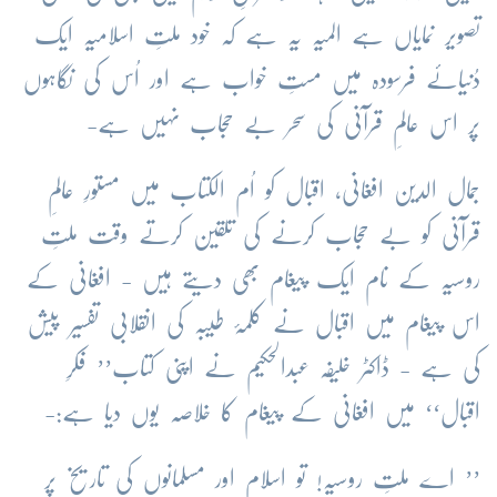
تصویر نمایاں ہے المیہ یہ ہے کہ خود ملتِ اسلامیہ ایک
دُنیائے فرسودہ میں مستِ خواب ہے اور اُس کی نگاہوں
پر اس عالمِ قرآنی کی سحر بے حجاب نہیں ہے-
جمال الدین افغانی، اقبال کو اُم الکتاب میں مستورِ عالمِ
قرآنی کو بے حجاب کرنے کی تلقین کرتے وقت ملتِ
روسیہ کے نام ایک پیغام بھی دیتے ہیں - افغانی کے
اس پیغام میں اقبال نے کلمۂ طیبہ کی انقلابی تفسیر پیش
کی ہے - ڈاکٹر خلیفہ عبدالحکیم نے اپنی کتاب’’ فکرِ
اقبال‘‘ میں افغانی کے پیغام کا خلاصہ یوں دیا ہے:-
’’ اے ملتِ روسیہ! تو اسلام اور مسلمانوں کی تاریخ پر