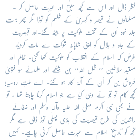
نظر ڈال اور اس سے کچھ سبق اور عبرت حاصل کر -
مسلمانوں نے قیصر و کِسریٰ کے طلسم کو توڑا مگر پھر بہت
جلد خود اُن کے تختِ ملوکیت پر بیٹھ گئے-اور قیصریت
کے جاہ و جلال کو اپنی شاہانہ شوکت سے مات کردیا،
غرض کہ اسلام کے انقلاب کو ملوکیت کھا گئی- ظالم اور
مستبد سلاطین ’’ ظل اللہ‘‘ بن بیٹھے اور علمائے سُو فتویٰ
فروش بن کر اُن کے آلۂ کار ہو گئے- اے ملتِ روسیہ!
کچھ کام تو تُو نے وہی کیا ہے جو اسلام کرنا چاہتا تھا ، تو
نے بھی نبی اکرم صلی اللہ علیہ وآلہٖ وسلم اور خلفائے
راشدین کی طرح قیصریت کی ہڈی پسلی توڑ ڈالی ہے مگر
تجھ کو تاریخِ اسلام سے عبرت حاصل کرنی چاہیے- کہیں