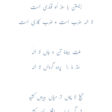
زیستن با سوزِ اُو قہاری است
لا الٰہ ضرب است و ضربِ کاری است
ملتِ بیضا تن و جاں لا الٰہ
ساز ما را پردہ گرداں لا الٰہ
تیغِ لا چوں از میاں بیروں کشید
از رگِ اربابِ باطل خوں کشید