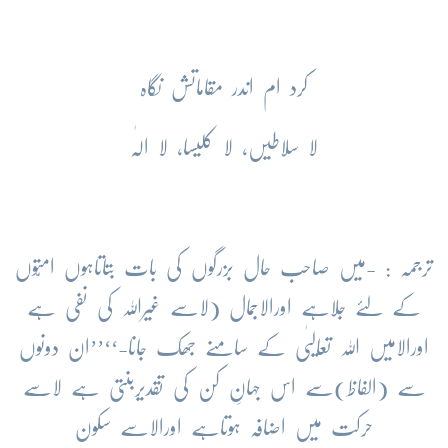
کرد ام اندر مقاماتش نگاہ
لا سلاطیں، لا کلیسا، لا الٰہ
ترجمہ : -میں صاحب حال بزرگوں کی بات بتاتاہوں امتّوں
کے لئے جلاہے اورالاجمال (لاسے غیراللہ کی نفی ہے
اورالامیں اللہ تعالیٰی کے سامنے جھک جانا-‘‘’’ان دونوں
سے (الفاظ)سے اس جہانِ کن کی تقدیربنتی ہے لاسے
حرکت میں اضافہ ہوتاہے اورالاسے سکون