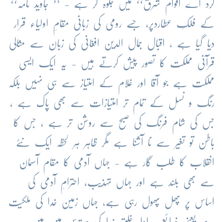
کرد اے اقوام شرق‘‘ میں جلوہ گر ہے - ’’ جاوید نامہ‘‘
کے فلکِ عطاردپر، جسے رومی کی زبانی مقامِ اولیاء قرار
دیا گیا ہے ، اقبال جمال الدین افغانی کی زبان سے مثالی
قرآنی مملکت کا تصور پیش کرتے ہیں - یہ ایک ایسی
مملکت ہے جو آقا اور غلام کے امتیاز سے ہی نہیں بلکہ
رنگ و نسل کے تمام تر امتیازات سے بھی پاک ہے ،
جس کی شام فرنگ کی صبح سے روشن تر ہے ، جس کا
باطن تو تغیر سے نا آشنا ہے مگر ظاہر ہر لحظہ ایک نئے
انقلاب کا طلب گار ہے - جہاں آدمی کا مقام آسمان
سے بھی بلند ہے اور جہاں تہذیب، احترامِ آدمی کی
اساس پر پھل پھول رہی ہے، جہاں زمین خدا کی ملکیت
ہے یعنی ذرائع پیداوار خلقِ خدا کی دسترس میں ہیں -