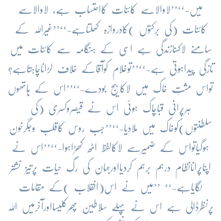
میں-‘‘’’لاوالاسے کائنات کااحتساب ہے، لاوالاسے
کائنات (کی برکتوں )کادروازہ کھلتاہے-‘‘’’غیراللہ کے
سامنے لاکہنازندگی ہے اسی کے ہنگامہ سے کائنات میں
تازگی پیداہوتی ہے-‘‘’’توغلام کوآقاکے خلاف لڑاناچاہتاہے؟
تواس مشتِ خاک میں لاکابیج بودے-‘‘’’اس کے ہاتھوں
ہرپُرانی قباچاک ہوئی اس نے قیصروکسریٰ (کی
سلطنتوں)کوخاک میں ملادیا-‘‘’’جب روس کاقلب وجگرخون
ہوگیاتواس کے ضمیرسے لاکالفظ اٹھ کھڑاہوا-‘‘’’اس نے
اپناپُرانانظام درہم برہم کردیااورجہان کی رگِ حیات پرتیز نشتر
لگایاہے-‘‘ ’’میں نے اس(انقلاب )کے مقامات
پرنظرڈالی ہے اس نے پہلے سلاطین پھرکلیسااورآخرمیں اللہ