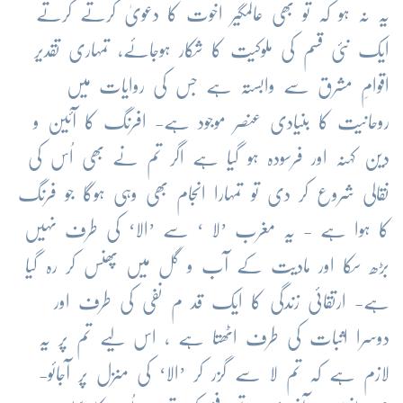
یہ نہ ہو کہ تو بھی عالمگیر اخوت کا دعویٰ کرتے کرتے
ایک نئی قسم کی ملوکیت کا شکار ہوجائے، تمہاری تقدیر
اقوامِ مشرق سے وابستہ ہے جس کی روایات میں
روحانیت کا بنیادی عنصر موجود ہے- افرنگ کا آئین و
دین کہنہ اور فرسودہ ہو گیا ہے اگر تم نے بھی اُس کی
نقالی شروع کر دی تو تمہارا انجام بھی وہی ہوگا جو فرنگ
کا ہوا ہے - یہ مغرب ’لا ‘ سے ’الا‘ کی طرف نہیں
بڑھ سکا اور مادیت کے آب و گل میں پھنس کر رہ گیا
ہے- ارتقائی زندگی کا ایک قد م نفی کی طرف اور
دوسرا اثبات کی طرف اٹھتا ہے ، اس لیے تم پر یہ
لازم ہے کہ تم لا سے گزر کر ’الا‘ کی منزل پر آجائو-