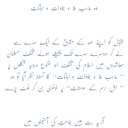
وہ مذہبِ مُلا و جمادات و نباتات
اقبال کو اپنے عہد کے مشرق کے ایک سرے سے
لے کر دوسرے سرے تک پھیلے ہوئے مختلف مسلمان
معاشروں میں اسلام کی مختلف اور متنوع مروجہ شکلوں پر
’’ مذہبِ مُلا و جمادات و نباتات‘‘ کا تسلط نظر آیا تو وہ
’’ اہلِ حرم کے سومنات‘‘ پر غزنوی بن کر ٹوٹ پڑے:
اگرچہ بت ہیں جماعت کی آستینوں میں