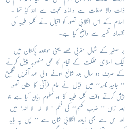
ذات والا صفات سے والہانہ محبت سے اخذ کیا تھا -
اسلام کے اس انقلابی تصور کو اقبال نے کلمۂ طیبہ کی
مجتہدانہ تفسیر سے واضح کیا ہے-
بر صغیر کے شمال مغربی حصے یعنی موجودہ پاکستان میں
ایک اسلامی مملکت کے قیام کا عملی منصوبہ پیش کرنے
کے صرف دو سال بعد شائع ہونے والی عہد آفریں تخلیق
’’ جاوید نامہ‘‘ میں اقبال نے عالمِ قرآنی کا مثالی تصور
پیش کرتے وقت کلمۂ طیبہ کا وہ مفہوم بیان کیا ہے جو
بعد ازاں ’’ ضرب کلیم‘‘ کی نظم ’ لا الٰہ الا اللہ‘ میں
اور اس سے بھی زیادہ انقلابی شان سے ’’ پس چہ باید