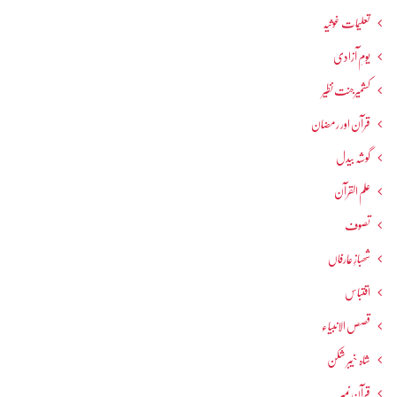
تعلیمات غوثیہ
یومِ آزادی
کشمیرجنت نظیر
قرآن اور رمضان
گوشہ بیدل
علم القرآن
تصوف
شھبازِ عارفاں
اقتباس
قصص الانبیاء
شاہ خیبر شکن
قرآن نمبر