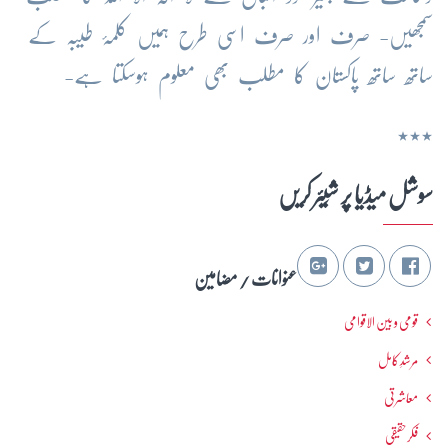
سمجھیں- صرف اور صرف اسی طرح ہمیں کلمۂ طیبہ کے
ساتھ ساتھ پاکستان کا مطلب بھی معلوم ہوسکتا ہے-
٭٭٭
سوشل میڈیا پر شِیئر کریں
عنوانات / مضامین
قومی و بین الاقوامی
مرشدِ کامل
معاشرتی
فکرحقیقی