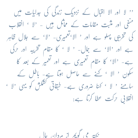
’’ لا اور الا اقبال کے نزدیک زندگی کی جدلیات میں
منفی اور مثبت مقامات کے مماثل ہیں - ’لا ‘ انقلاب
کی تخریبی پہلو ہے اور ’ الا‘تعمیری- ’لا‘ سے جلال ظاہر
ہے اور ’الا‘ سے جمال- ’ لا ‘ کا مقام تخریبہ اور حرکی
ہے- ’الا‘ کا مقام تعمیری ہے اور تعمیر کے بعد کا
سکون ’ الا ‘ کہنے سے حاصل ہوتا ہے- باطل کے
سامنے ’ لا ‘ کہنا ضروری ہے- طبقاتی کشمکش کو یہی ’لا ‘
انقلابی حرکت عطا کرتا ہے:
نکتۂ می گویم از مردانِ حال