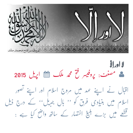
لا اور اِلّا
مصنف: پروفیسر فتح محمد ملک
اپریل 2015
اقبال نے اپنے عہد میں مروج اسلام اور اپنے تصورِ
اسلام میں بنیادی فرق کو ’’ بالِ جبریل‘‘ کے درج ذیل
قطعے میں بڑے بلیغ اختصار کے ساتھ واضح کیا ہے :