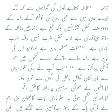
ترجمہ : -’’لاالہ کہتاہے،تودل کی گہرائیوں سے کہہ تاکہ
تیرے بدن میں سے بھی روح کی خوشبو آئے،لاالہ کے
دووحروف محض گفتارنہیں بلکہ تیغِ بے زنہارہیں،لاالہ کے
ساتھ جیناقہاری ہے لاالہ محض ضرب نہیں ،بلکہ ضرب
کاری ہے -‘‘’’ملت مسلمہ بدن ہے اورتوحید اس کی
جان ہے لاالہ ہمارے سازکے سارے نغموں میں ہم
آہنگی پیداکرتا ہے -‘‘ ’’جب آپ نے لاکی تلوارمیان
سے باہر نکالی تواہلِ باطل کی رگوں سے خون نچوڑ
لیا،انہوں نے صحراکی سرزمین پرالااللہ کانقش رقم
کیا،اورانکی لکھی ہوئی یہ سطرہماری نجات کاعنوان بنی ،ہم
نے قرآن پاک کے رموز سیدناحسینؓ سے سیکھے ہیں -ان