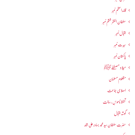
قائداعظم نمبر
سلطان الفقر ششم نمبر
اقبال نمبر
سیرت نمبر
پاکستان نمبر
میلاد مصطفےٰﷺ
مظلوم مسلمان
اصلاحی جماعت
تحفظ ناموسِ رسالت
گوشہ اقبال
حضرت سلطان سید محمد بہادرعلی شاہ