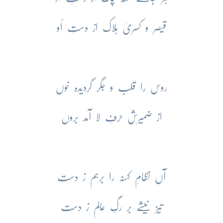
قیصر و کسریٰ ہلاک از دستِ اُو
روس را قلب و جگر گردیدہ خوں
از ضمیرش حرفِ لا آمد بروں
آں نظامِ کہنہ را برہم ز دست
تیز نیشے بر رگِ عالم ز دست