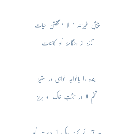
پیشِ غیراللہ ’ لا ‘ گفتن حیات
تازہ از ہنگامۂ اُو کائنات
بندہ را باخواجہ خواہی در ستیز
تخمِ لا در مُشتِ خاکِ او بریز
ہر قبائے کہنہ چاک از دستِ اُو