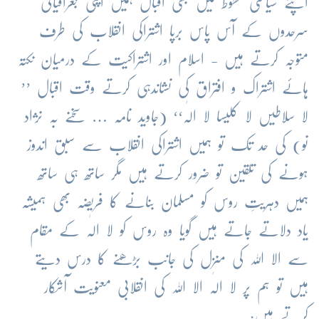
اپنے سیاسی خطوط میں بھی اقبال ہمیں اپنی جغرافیائی
سرحدوں کے آس پاس برپا اشتراکی انقلاب کی طرف
متوجہ کرتے ہیں - اسلام اور اشتراکیت کے درمیان نکتہ
ہائے اشتراک و افتراق کی نشاندہی کرتے وقت اقبال ’’
لا سلاطیں لا کلیسا لا الٰہ‘‘ (جاوید نامہ … سخنے بہ نژاد
نو) کی حد تک تو ہمیں اشتراکی انقلاب سے سبق اندوز
ہونے کی تلقین تو ضرور کرتے ہیں مگر ساتھ ہی ساتھ
ہمیں دہریتِ روس کو مسلمان بنانے کا فریضہ بھی ہمیشہ
یاد دلاتے جاتے ہیں گویا وہ روس کو لا الٰہ کے مقام
سے الا اللہ کی منزل کی جانب بڑھنے کا درس دیتے
ہیں تو ہم پر لا الٰہ الا اللہ کی انقلابی معنویت آشکار
کرتے ہیں: