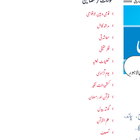
عنوانات / مضامین
قومی و بین الاقوامی
مرشدِ کامل
معاشرتی
فکرحقیقی
تعلیمات غوثیہ
یومِ آزادی
کشمیرجنت نظیر
قرآن اور رمضان
گوشہ بیدل
چاند،
علم القرآن
ا-
تصوف