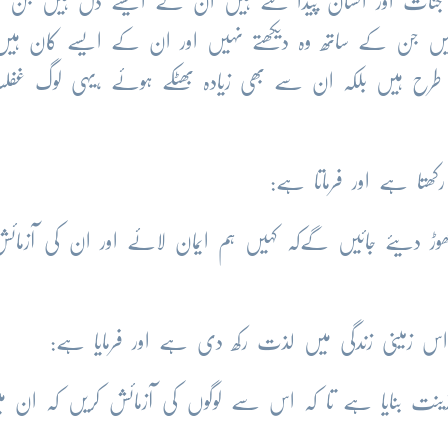
نات اور انسان پیدا کئے ہیں ان کے ایسے دل ہیں جن 
ں ہیں جن کے ساتھ وہ دیکھتے نہیں اور ان کے ایسے کان ہی
 طرح ہیں بلکہ ان سے بھی زیادہ بھٹکے ہوئے ،یہی لوگ غف
کھتا ہے اور فرماتا ہے:
ھوڑ دیئے جائیں گےکہ کہیں ہم ایمان لائے اور ان کی آزمائش
ے اس زمینی زندگی میں لذت رکھ دی ہے اور فرمایا ہے:
نت بنایا ہے تا کہ اس سے لوگوں کی آزمائش کریں کہ ان م