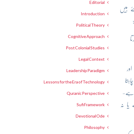
Editorial
ئے ہیں
Introduction
Political Theory
Cognitive Approach
ا
Post Colonial Studies
Legal Context
ور
Leadership Paradigm
ہتا
Lessons for the Era of Technology
 ہے-
Quranic Perspective
یا نہ
Sufi Framework
Devotional Ode
Philosophy