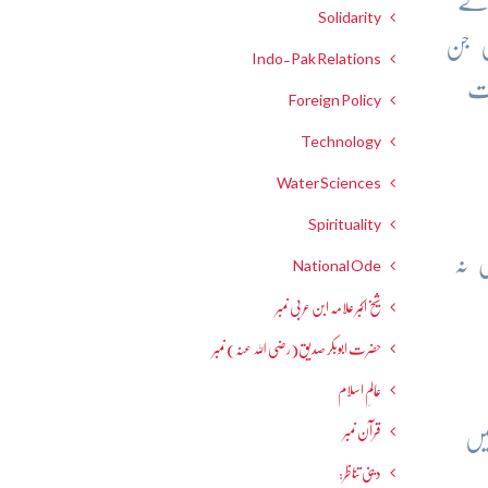
کے
Solidarity
ں جن
Indo-Pak Relations
لت
Foreign Policy
Technology
Water Sciences
Spirituality
 نہ
National Ode
شیخ اکبر علامہ ابن عربی نمبر
حضرت ابوبکر صدیق(رضی اللہ عنہ) نمبر
عالمِ اسلام
قرآن نمبر
یں
دینی تناظر: