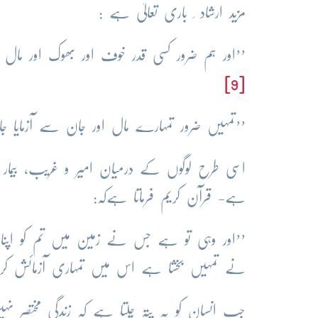
مزید ارشاد ِ باری تعالیٰ ہے :
’’اور ہم ضرور کسی قدر خوف اور بھوک اور ما
[9]
’’تمہیں ضرور تمہارے مال اور جان سے آزمایا 
اسی طرح لوگوں کے درمیان امیر و غریب، بیمار و
ہے- قرآن کریم فرماتا ہےکہ:
’’اور وہی تو ہے جس نے زمین میں تم کو اپنا 
نے تمہیں بخشا ہے اس میں تمہاری آزمائش 
جب انسان کو یہ پتہ چلتا ہے کہ زندگی مختصر 