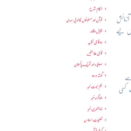
احکامِ شرع
آزمائش
قرآن اور مسلمانوں کا ادبی سرمایہ
س لیے
اقبال و قائد
دو قومی نظریہ
قومی علامتیں
صوفیاء اور تحریک ِپاکستان
گوشہ درود
سے
ختم نبوت نمبر
 کسی
جوناگڑھ نمبر
ذوالنورین نمبر
تعلیماتِ اسلامیہ