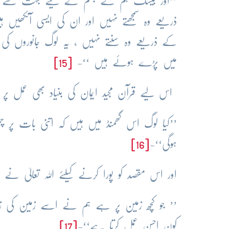
’’اور بیشک ہم نے جہنم کے لیے بہت سے ج
ذریعے وہ سمجھتے نہیں اور ان کی ایسی آنکھی
کے ذریعے وہ سنتے نہیں ، یہ لوگ جانوروں کی
میں پڑے ہوئے ہیں ‘‘-
[15]
اس لیے قرآن مجید ایمان کی بنیاد بھی عمل پر ر
’’کیا لوگ اس گھمنڈ میں ہیں کہ اتنی بات پر چ
ہوگی‘‘-
[16]
اور اس مقصد کو پورا کرنے کیلئے اللہ تعالیٰ ن
’’ جو کچھ زمین پر ہے ہم نے اسے زمین کی زی
کون احسن عمل کرتا ہے‘‘-
[17]