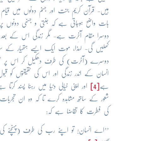
ہیں- قرآن کریم جنت اور جہنم دونوں میں قیام
بات واضح ہوجاتی ہے کہ جنتی و جہنمی دونوں پر 
دوسرا مقام آخرت ہے- مگر زندگی اس کے بعد ب
کھلیں گی- لہٰذا، موت ایک ایسے ہتھیار کے س
دوسرے (آخرت) کی طرف دھکیل کر اس پر حقی
انسان کے اندر زندگی اور اس کی حقیقتوں کو قبو
ہے
[4]
اور اپنی خیالی دنیا میں رہنا پسند کرت
شعور کے ساتھ مشاہدہ کرے تا کہ وہ ان تجربات
کی فطرت کا تقاضا ہے کہ:
’’اے انسان! تو اپنے رب کی طرف (پہنچنے ک