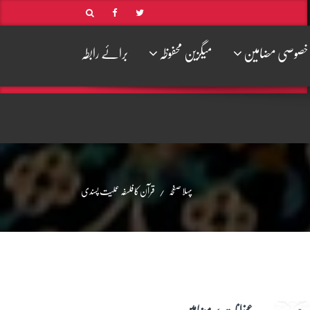
خصوصی مضامین
میگزین محفوظہ
برائے رابطہ
پہلا صفحہ
قرآن کا فلسفہ عملیت پسندی