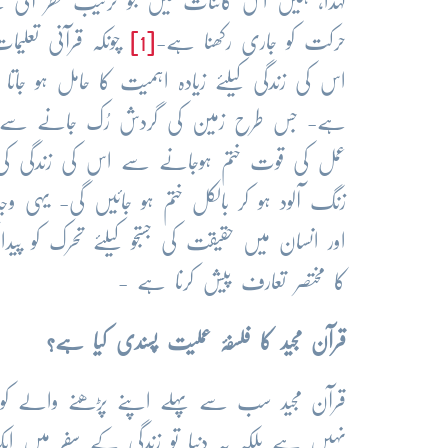
لہٰذا، ہمیں اس کائنات میں جو ترتیب نظر آتی
حرکت کو جاری رکھنا ہے-
[1]
چونکہ قرآنی تعلی
اس کی زندگی کیلئے زیادہ اہمیت کا حامل ہو جا
ہے- جس طرح زمین کی گردش رُک جانے سے زمین
عمل کی قوت ختم ہوجانے سے اس کی زندگی کی رو
زنگ آلود ہو کر بالکل ختم ہو جائیں گی- یہی وج
اور انسان میں حقیقت کی جستجو کیلئے تحرک کو پ
کا مختصر تعارف پیش کرنا ہے -
قرآن مجید کا فلسفۂ عملیت پسندی کیا ہے؟
قرآن مجید سب سے پہلے اپنے پڑھنے والے کو 
نہیں ہے بلکہ یہ دنیا تو زندگی کے سفر میں 