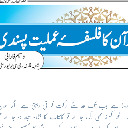
ہتا ہے جب تک وہ شے حرکت کر تی رہتی ہے- اگر سورج، 
محے کیلئے بھی رُک جائے تو کائنات کا نظام تباہ ہو جائے گ