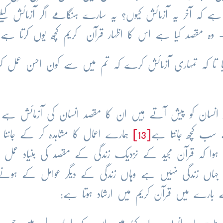
 ہے کہ آخر یہ آزمائش کیوں؟ یہ سارے ہنگامے اگر آزمائش کیل
ی- وہ مقصد کیا ہے اس کا اظہار قرآن کریم کچھ یوں کرتا ہے:
کیا تا کہ تمہاری آزمائش کرے کہ تم میں سے کون احسن عمل کرت
 انسان کو پیش آتے ہیں ان کا مقصد انسان کی آزمائش ہے ا
ے سب کچھ جانتا ہے
[13]
ہمارے اعمال کا مشاہدہ کر کے جاننا چا
ت ہوا کہ قرآن مجید کے نزدیک زندگی کے مقصد کی بنیاد عمل
جہاں زندگی نہیں ہے وہاں زندگی کے دیگر عوامل کے ہونے 
 بارے میں قرآن کریم میں ارشاد ہوتا ہے: