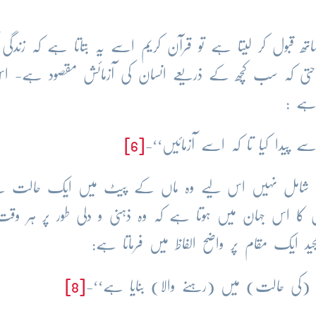
 قبول کر لیتا ہے تو قرآن کریم اسے یہ بتاتا ہے کہ زندگی 
ن حتی کہ سب کچھ کے ذریعے انسان کی آزمائش مقصود ہے- ا
 ہے :
دا کیا تا کہ اسے آزمائیں‘‘-
[6]
ا مادہ شامل نہیں اس لیے وہ ماں کے پیٹ میں ایک حالت 
 کا اس جہان میں ہوتا ہے کہ وہ ذہنی و دلی طور پر ہر وقت
 ایک مقام پر واضح الفاظ میں فرماتا ہے:
ی حالت) میں (رہنے والا) بنایا ہے‘‘-
[8]