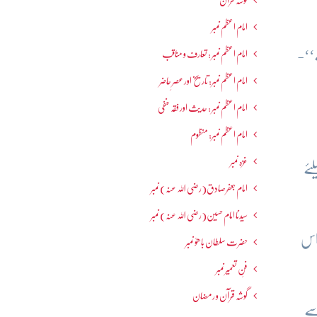
گوشہ قرآن
امام اعظم نمبر
‘‘-
امام اعظم نمبر : تعارف و مناقب
امام اعظم نمبر: تاریخ اور عصرِ حاضر
امام اعظم نمبر : حدیث اور فقہ حنفی
امام اعظم نمبر: منظوم
غزہ نمبر
ئے
امام جعفرصادق(رضی اللہ عنہ) نمبر
سیدنا امام حسین(رضی اللہ عنہ) نمبر
اس
حضرت سلطان باھوؒ نمبر
فنِ تعمیر نمبر
گوشہ قرآن و رمضان
سے