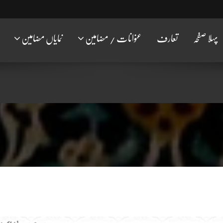
پہلا صفحہ
تعارف
عنوانات / مضامین
نمایاں مضامین