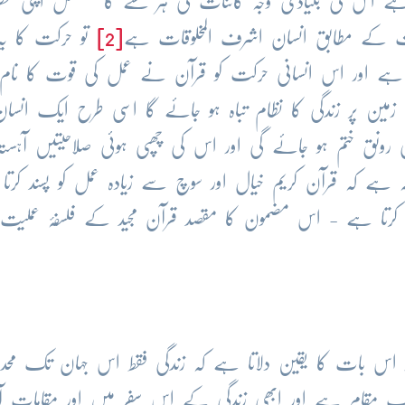
 ہے اس کی بنیادی وجہ کائنات کی ہر شئے کا مسلسل اپنی ف
مات کے مطابق انسان اشرف المخلوقات ہے
[2]
تو حرکت کا یہ
تا ہے اور اس انسانی حرکت کو قرآن نے عمل کی قوت کا نام 
 پر زندگی کا نظام تباہ ہو جائے گا اسی طرح ایک انسان
نق ختم ہو جائے گی اور اس کی چھپی ہوئی صلاحیتیں آہستہ 
ہ ہے کہ قرآن کریم خیال اور سوچ سے زیادہ عمل کو پسند کرت
یدا کرتا ہے - اس مضمون کا مقصد قرآن مجید کے فلسفۂ عملیت
اس بات کا یقین دلاتا ہے کہ زندگی فقط اس جہان تک محدو
ایک مقام ہے اور ابھی زندگی کے اس سفر میں اور مقامات 