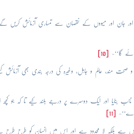
ل اور جان اور میووں کے نقصان سے تمہاری آزمائش کریں گے
جائے گا‘‘-
[10]
 صحت مند، عالم و جاہل، وغیرہ کی درجہ بندی بھی آزمائش کیل
نائب بنایا اور ایک دوسرے پر درجے بلند کیے تا کہ جو کچھ 
کرے‘‘-
[11]
نہیں ہے بلکہ لا محدود ہے اور اس میں انسان کو طرح طرح 