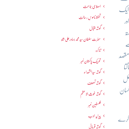
اصلاحی جماعت
ایک
تحفظ ناموسِ رسالت
ور
گوشہ اقبال
ہ
حضرت سلطان سید محمد بہادرعلی شاہ
ے
تذکرہ
قصد
تحریکِ پاکستان نمبر
تا
گوشہ سیدالشھداء
مل
گوشہ تصوف
سان
گوشہ غوث الاعظم
فلسطین نمبر
پیرایہ ادب
 کرے
گوشہ قربانی