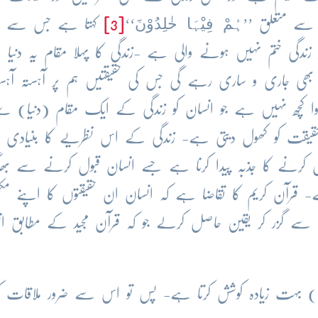
ہُمْ فِیْہَا خٰلِدُوْنَ
 سے متعلق ’’
‘‘
[3]
کہتا ہے جس سے 
زندگی ختم نہیں ہونے والی ہے -زندگی کا پہلا مقام یہ دنیا ا
ھی جاری و ساری رہے گی جس کی حقیقتیں ہم پر آہستہ آہست
وا کچھ نہیں ہے جو انسان کو زندگی کے ایک مقام (دنیا) س
قت کو کھول دیتی ہے- زندگی کے اس نظریے کا بنیادی م
ل کرنے کا جذبہ پیدا کرنا ہے جسے انسان قبول کرنے سے بھاگ
ا ہے- قرآن کریم کا تقاضا ہے کہ انسان ان حقیقتوں کا اپنے مک
 سے گزر کر یقین حاصل کرلے جو کہ قرآن مجید کے مطابق ان
ی) بہت زیادہ کوشش کرتا ہے- پس تو اس سے ضرور ملاقات