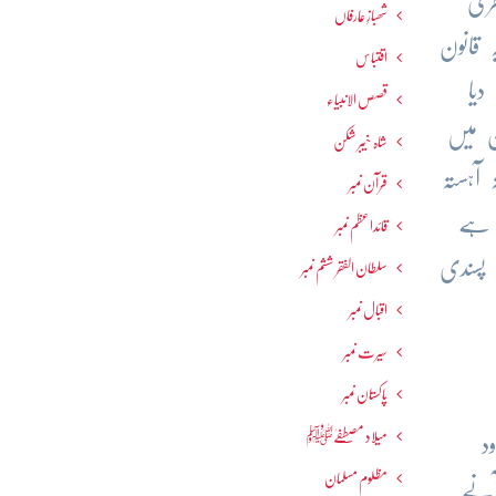
طری
شھبازِ عارفاں
 قانون
اقتباس
دیا
قصص الانبیاء
 میں
شاہ خیبر شکن
آہستہ
قرآن نمبر
ا ہے
قائداعظم نمبر
 پسندی
سلطان الفقر ششم نمبر
اقبال نمبر
سیرت نمبر
پاکستان نمبر
میلاد مصطفےٰﷺ
د
مظلوم مسلمان
آنے