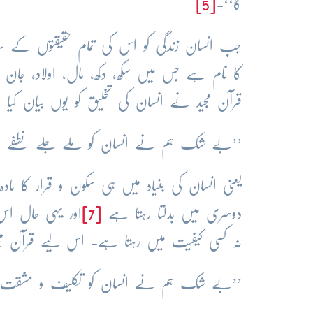
گا‘‘-
[5]
جب انسان زندگی کو اس کی تمام حقیقتوں کے ساتھ
کا نام ہے جس میں سکھ، دکھ، مال، اولاد، جا
قرآن مجید نے انسان کی تخلیق کو یوں بیان کیا
’’بے شک ہم نے انسان کو ملے جلے نطفے سے پی
یعنی انسان کی بنیاد میں ہی سکون و قرار ک
دوسری میں بدلتا رہتا ہے
[7]
اور یہی حال اس
نہ کسی کیفیت میں رہتا ہے- اس لیے قرآن مجید
’’بے شک ہم نے انسان کو تکلیف و مشقت (ک