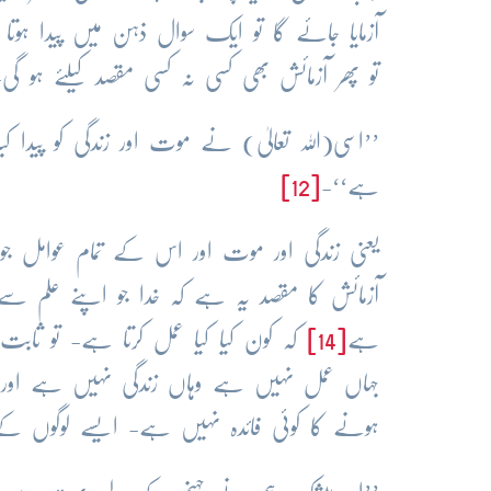
آزمایا جائے گا تو ایک سوال ذہن میں پیدا ہوتا
تو پھر آزمائش بھی کسی نہ کسی مقصد کیلئے ہو گ
’’اسی(اللہ تعالیٰ) نے موت اور زندگی کو پیدا 
ہے‘‘-
[12]
یعنی زندگی اور موت اور اس کے تمام عوامل جو
آزمائش کا مقصد یہ ہے کہ خدا جو اپنے علم س
ہے
[14]
کہ کون کیا کیا عمل کرتا ہے- تو ثاب
جہاں عمل نہیں ہے وہاں زندگی نہیں ہے اور 
ہونے کا کوئی فائدہ نہیں ہے- ایسے لوگوں کے