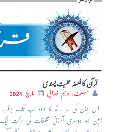
قرآن کا فلسفہ عملیت پسندی
مصنف: وسیم فارابی
مارچ 2024
اس جہان کی ہر شے کا وجود تب تک برقرار ر
زمین اور دوسری آسمانی مخلوقات کی حرکت ایک ل