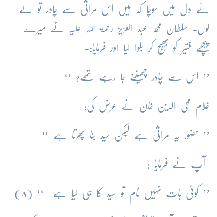
نے دل میں سوچا کہ میں اس مراثی سے چادر تو لے
لوں- سلطان محمد عبد العزیز رحمۃ اللہ علیہ نے میرے
پیچھے فقیر کو بھیج کر بلوا لیا اور فرمایا:-
’’ اس سے چادر چھیننے جا رہے تھے؟ ‘‘
غلام محی الدین خان نے عرض کی:-
’’ حضور یہ مراثی ہے لیکن سید بنا پھرتا ہے-‘‘
آپ نے فرمایا :
’’ کوئی بات نہیں نام تو سید کا ہی لیا ہے- ‘‘ (۸)