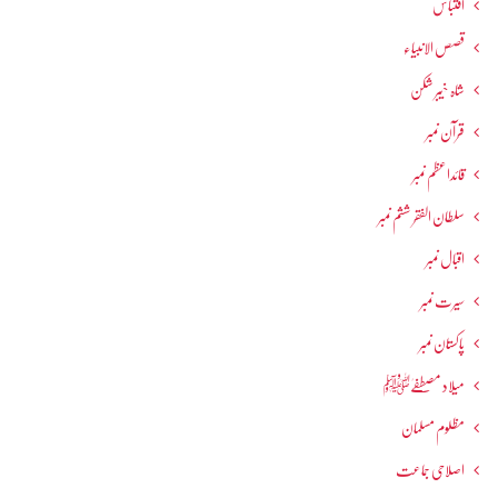
اقتباس
قصص الانبیاء
شاہ خیبر شکن
قرآن نمبر
قائداعظم نمبر
سلطان الفقر ششم نمبر
اقبال نمبر
سیرت نمبر
پاکستان نمبر
میلاد مصطفےٰﷺ
مظلوم مسلمان
اصلاحی جماعت