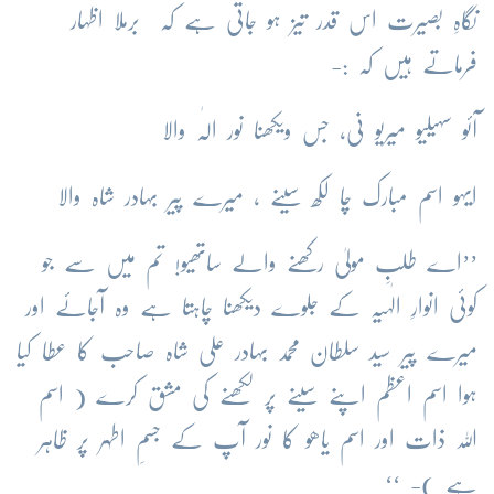
نگاہِ بصیرت اس قدر تیز ہو جاتی ہے کہ برملا اظہار
فرماتے ہیں کہ :-
آئو سہیلیو میریو نی، جس ویکھنا نور الٰہ والا
ایہو اسم مبارک چا لکھ سینے ، میرے پیر بہادر شاہ والا
’’اے طلبِ مولیٰ رکھنے والے ساتھیو! تم میں سے جو
کوئی انوارِ الٰہیہ کے جلوے دیکھنا چاہتا ہے وہ آجائے اور
میرے پیر سید سلطان محمد بہادر علی شاہ صاحب کا عطا کیا
ہوا اسم اعظم اپنے سینے پر لکھنے کی مشق کرے ( اسم
اللہ ذات اور اسم یاھو کا نور آپ کے جسمِ اطہر پر ظاہر
ہے )- ‘‘