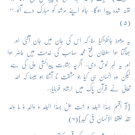
ختنہ شدہ پیدا ہوگا- جائو اپنے مرشد کو مبارک دے آئو-‘‘
(۵)
یہ مژدۂ جانفزاکیا سنا کہ اس کی جان میں جان آگئی اور
بھاگتا ہوا سلطان فتح محمد صاحب کی خدمت میں حاضر ہوا
اور یہ خبرِ خوش دی- اگرچہ بشارت پیدائشی ولی کی ہے
لیکن وہ انسان ہی کیا جو مشقت نا آشنا ہو جیسا کہ اللہ
تعالیٰ نے قرآن پاک میں ارشاد فرمایا:-
{لَآ اُقْسِمُ بِہٰذَا الْبَََلَدِ وَ اَنْتَ حِلٌّ بِہٰذَا الْبَلَدِ وَ وَالِدٍ وَّ مَا وَلَدَ
لَقَدْ خَلَقْنَا الْاِنْسَانَ فِیْ کَبَدٍ}(۶)