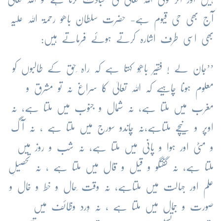
آج بھی حی قیوم ہے- حضرت سلطان باھو رحمۃ اللہ علیہ
بھی اسی طرف اشارہ کرتے ہوئے فرماتے ہیں:
’’جان لے ! فقیر باھُو کہتا ہے کہ راہ ِحق کے طالبوں کو
معلوم ہونا چاہیے کہ اللہ تعالیٰ کا سراغ نہ تو مشرق و
مغرب میں ملتا ہے، نہ شمال و جنوب میں ملتا ہے، نہ
اوپر و نیچے ملتاہے،نہ چاندو سورج میں ملتا ہے ، نہ آگ
و مٹی اور ہوا و پانی میں ملتا ہے، نہ شب و روز میں
ملتا ہے، نہ گفتگو و قیل و قال میں ملتا ہے ، نہ تحصیلِ
علم اور جہالت میں ملتاہے، نہ وقت ِحال و خط و خال و
صورت و جمال میں ملتا ہے ، نہ وِرد وظائف میں