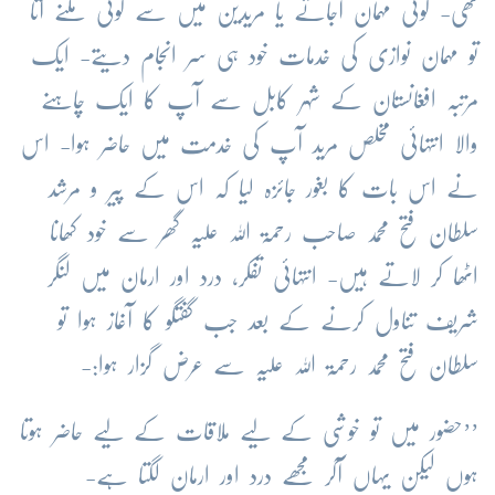
تھی- کوئی مہمان آجاتے یا مریدین میں سے کوئی ملنے آتا
تو مہمان نوازی کی خدمات خود ہی سر انجام دیتے- ایک
مرتبہ افغانستان کے شہر کابل سے آپ کا ایک چاہنے
والا انتہائی مخلص مرید آپ کی خدمت میں حاضر ہوا- اس
نے اس بات کا بغور جائزہ لیا کہ اس کے پیر و مرشد
سلطان فتح محمد صاحب رحمۃ اللہ علیہ گھر سے خود کھانا
اٹھا کر لاتے ہیں- انتہائی تفکر، درد اور ارمان میں لنگر
شریف تناول کرنے کے بعد جب گفتگو کا آغاز ہوا تو
سلطان فتح محمد رحمۃ اللہ علیہ سے عرض گزار ہوا:-
’’حضور میں تو خوشی کے لیے ملاقات کے لیے حاضر ہوتا
ہوں لیکن یہاں آکر مجھے درد اور ارمان لگتا ہے-