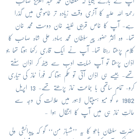
آپ کے بارے بتایا کہ سلطان محمد عبد العزیز صاحب
رحمۃ اللہ علیہ کا آخری وقت زیادہ تر خاموشی میں گذرا
ہے- آپ کا خاص قریبی خلیفہ خان دوست محمد خان
تھا- وہ اکثر حضور پیر سُلطان محمد بہادر علی شاہ صاحب کا
کلام پڑھتا رہتا تھا- آپ نے ایک قاری رکھا ہوتا تھا جو
اذان پڑھتا تو آپ نہایت ادب سے بیٹھ کر اذان سنتے
تھے- جیسے ہی اذان آتی تو حکم ہوتا کہ فوراً نماز کی تیاری
کرو- تمام ساتھی با جماعت نماز پڑھتے تھے- 13 اپریل
1982 ء کو میو ہسپتال لاہور میں علالت کی وجہ سے
حالتِ نماز ہی میں آپ کا انتقال ہوا -
حضرت سلطان باھُو کا یہ ’’شہبازِ من‘‘ گو کہ پیدائشی ولی