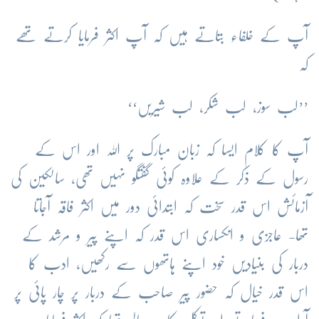
آپ کے خلفاء بتاتے ہیں کہ آپ اکثر فرمایا کرتے تھے
کہ
’’لب سوز، لب شکر، لب شیریں‘‘
آپ کا کلام ایسا کہ زبان مبارک پر اللہ اور اس کے
رسول کے ذکر کے علاوہ کوئی گفتگو نہیں تھی، سالکین کی
آزمائش اس قدر سخت کہ ابتدائی دور میں اکثر فاقہ آجاتا
تھا- عاجزی و انکساری اس قدر کہ اپنے پیر و مرشد کے
دربار کی بنیادیں خود اپنے ہاتھوں سے رکھیں، ادب کا
اس قدر خیال کہ حضور پیر صاحب کے دربار پر چار پائی پر