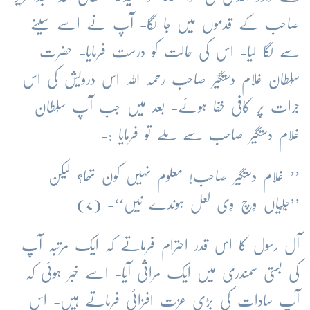
صاحب کے قدموں میں جا لگا- آپ نے اسے سینے
سے لگا لیا- اس کی حالت کو درست فرمایا- حضرت
سُلطان غلام دستگیر صاحب رحمہ اللہ اس درویش کی اس
جرات پر کافی خفا ہوئے- بعد میں جب آپ سُلطان
غلام دستگیر صاحب سے ملے تو فرمایا :-
’’ غلام دستگیر صاحب! معلوم نہیں کون تھا؟ لیکن
’’جُلّیاں وِچ وِی لعل ہوندے نیں‘‘- (۷)
آل رسول کا اس قدر احترام فرماتے کہ ایک مرتبہ آپ
کی بستی سمندری میں ایک مراثی آیا- اسے خبر ہوئی کہ
آپ سادات کی بڑی عزت افزائی فرماتے ہیں- اس