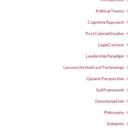
Political Theory
Cognitive Approach
Post Colonial Studies
Legal Context
Leadership Paradigm
Lessons for the Era of Technology
Quranic Perspective
Sufi Framework
Devotional Ode
Philosophy
Solidarity