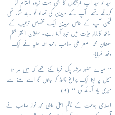
سید تو سید آپ قریشیوں کا بھی بہت زیادہ احترام کیا
کرتے تھے- آپ کے مریدین کی تعداد تو بے شمار تھی
لیکن آپ کے خاص مریدین ایک مخصوص ترتیب کے
ساتھ کارزارِ حیات میں نبرد آزما رہے- سلطان الفقر ششم
سلطان محمد اصغر علی صاحب رحمۃ اللہ علیہ نے ایک
دفعہ فرمایا:-
’’ میرے حضور مرشد پاک فرما گئے تھے کہ میں ہر ۱۲
میل پر اپنا ایک چراغ چھوڑ کر جائوں گا اسے ملنے سے
میری یاد آئے گی-‘‘ (۹)
اصلاحی جماعت کے ناظمِ اعلیٰ حاجی محمد نواز صاحب نے