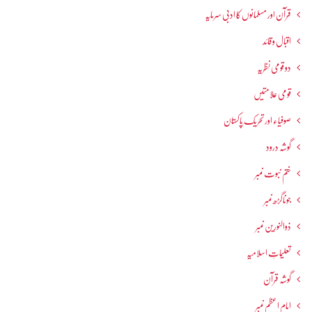
قرآن اور مسلمانوں کا ادبی سرمایہ
اقبال و قائد
دو قومی نظریہ
قومی علامتیں
صوفیاء اور تحریک ِپاکستان
گوشہ درود
ختم نبوت نمبر
جوناگڑھ نمبر
ذوالنورین نمبر
تعلیماتِ اسلامیہ
گوشہ قرآن
امام اعظم نمبر