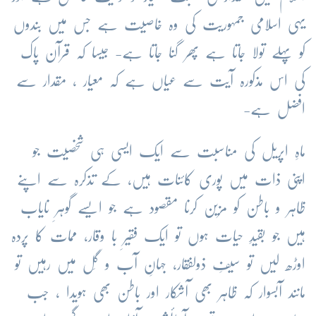
یہی اسلامی جمہوریت کی وہ خاصیت ہے جس میں بندوں
کو پہلے تولا جاتا ہے پھر گنا جاتا ہے- جیسا کہ قرآن پاک
کی اس مذکورہ آیت سے عیاں ہے کہ معیار ، مقدار سے
افضل ہے-
ماہِ اپریل کی مناسبت سے ایک ایسی ہی شخصیت جو
اپنی ذات میں پوری کائنات ہیں، کے تذکرہ سے اپنے
ظاہر و باطن کو مزین کرنا مقصود ہے جو ایسے گوہرِ نایاب
ہیں جو بقیدِ حیات ہوں تو ایک فقیرِ با وقار، ممات کا پردہ
اوڑھ لیں تو سیفِ ذولفقار، جہانِ آب و گِل میں رہیں تو
مانند آبسوار کہ ظاہر بھی آشکار اور باطن بھی ہویدا ، جب