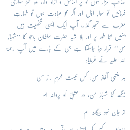
صاحبِ مزار ہوں تو پر آسائش و آزاد وار، وہ گھڑ سواری
فرمائیں تو سوارِ اوّل اور اگر محوِ عبادت ہوں تو طہارتِ
مغرب سے تہجد گذار، آپ ایک ایسی شخصیت ہیں
جنہیں بجا طور پر اور بلا شبہ حضرت سلطان باھُو کا ’’شہبازِ
من‘‘ قرار دیا جاسکتا ہے جن کے بارے میں آپ رحمۃ
اللہ علیہ نے فرمایا:
ہر منتہی آغازِ من، کس نیست محرمِ رازِ من
مگسے کجا شہبازِ من، در عشقِ اُو پروانہ ام
از جانِ خود بیگانہ ام
’’جہاں ہر کسی کی انتہاء ہو جاتی ہے وہیں سے میرے