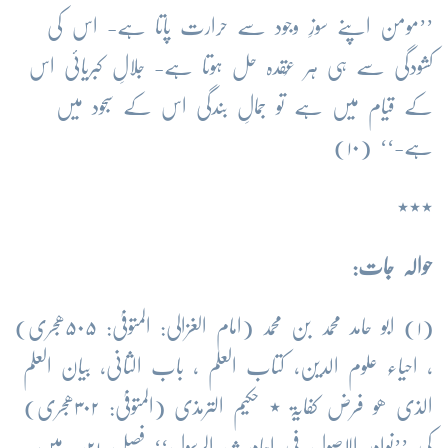
’’مومن اپنے سوزِ وجود سے حرارت پاتا ہے- اس کی
کشودگی سے ہی ہر عُقدہ حل ہوتا ہے- جلالِ کبریائی اس
کے قیام میں ہے تو جمالِ بندگی اس کے سجود میں
ہے-‘‘ (۱۰)
٭٭٭
حوالہ جات:
(۱) ابو حامد محمد بن محمد (امام الغزالی: المتوفیٰ: ۵۰۵ھجری)
، احیاء علوم الدین، کتاب العلم ، باب الثانی، بیان العلم
الذی ھو فرض کفایۃ ٭ حکیم الترمذی (المتوفیٰ: ۳۰۲ھجری)
کی ’’نوادر الاصول فی احادیث الرسول‘‘ فصل ۲۱، میں