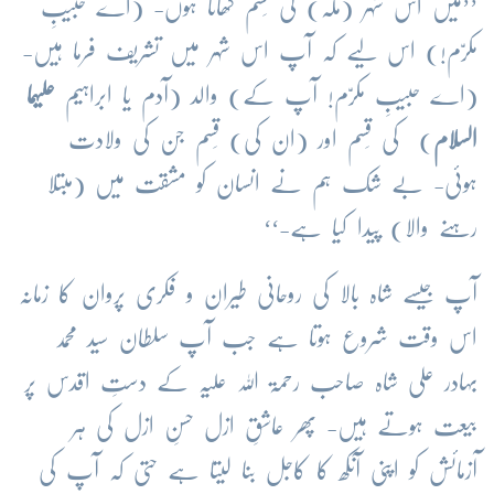
’’میں اس شہر (مکہ) کی قَسم کھاتا ہوں- (اے حبیبِ
مکرّم!) اس لیے کہ آپ اس شہر میں تشریف فرما ہیں-
(اے حبیبِ مکرّم! آپ کے) والد (آدم یا ابراہیم
علیہما
السلام
) کی قَسم اور (ان کی) قَسم جن کی ولادت
ہوئی- بے شک ہم نے انسان کو مشقت میں (مبتلا
رہنے والا) پیدا کیا ہے-‘‘
آپ جیسے شاہ بالا کی روحانی طیران و فکری پروان کا زمانہ
اس وقت شروع ہوتا ہے جب آپ سلطان سید محمد
بہادر علی شاہ صاحب رحمۃ اللہ علیہ کے دستِ اقدس پر
بیعت ہوتے ہیں- پھر عاشقِ ازل حسنِ ازل کی ہر
آزمائش کو اپنی آنکھ کا کاجل بنا لیتا ہے حتی کہ آپ کی