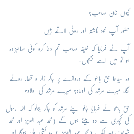
کیوں خان صاحب؟
حضور آپ خود ناشتہ اور روٹی لاتے ہیں-
آپ نے فرمایا کہ خلیفہ صاحب تم دعا کرو کوئی صاحبزادہ
ہو تو میں اسے بھیجوں-
وہ سیدھا حق باھو کے دروازے پر جاکر زار و قطار رونے
لگا، میرے مرشد کی اولاد؟ میرے مرشد کی اولاد؟
حق باھو نے فرمایا جائو اپنے مرشد کو جاکر بتائو کہ اللہ رسول
کی کچہری سے دو بیٹے ہوں گے (محمد عبد العزیز اور محمد
شریف)- ایک (محمد عبد العزیز ) پیدائشی ولی ہوگا اور