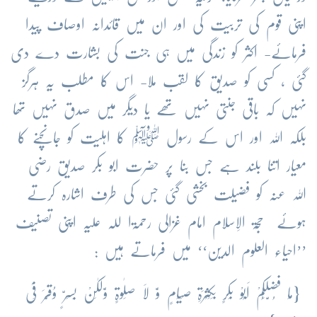
اپنی قوم کی تربیت کی اور ان میں قائدانہ اوصاف پیدا
فرمائے- اکثر کو زندگی میں ہی جنت کی بشارت دے دی
گئی ، کسی کو صدیق کا لقب ملا- اس کا مطلب یہ ہرگز
نہیں کہ باقی جنتی نہیں تھے یا دیگر میں صدق نہیں تھا
بلکہ اللہ اور اس کے رسول ﷺ کا اہلیت کو جانچنے کا
معیار اتنا بلند ہے جس بنا پر حضرت ابو بکر صدیق رضی
اللہ عنہ کو فضیلت بخشی گئی جس کی طرف اشارہ کرتے
ہوئے حُجۃ الاِسلام امام غزالی رحمۃا للہ علیہ اپنی تصنیف
’’احیاء العلوم الدین‘‘ میں فرماتے ہیں :
{مَا فُضِّلَکُمْ اَبُوْ بَکرٍ بِکَثْرَۃِ صَیَامٍ وَّ لاَ صَلٰوۃٍ وَّلٰکِنْ بِسِرٍّ وُقِّرَ فِیْ