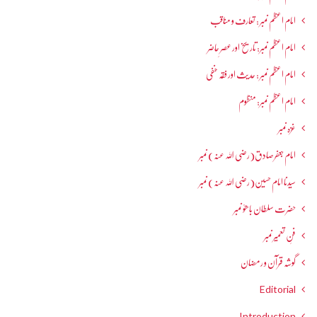
امام اعظم نمبر : تعارف و مناقب
امام اعظم نمبر: تاریخ اور عصرِ حاضر
امام اعظم نمبر : حدیث اور فقہ حنفی
امام اعظم نمبر: منظوم
غزہ نمبر
امام جعفرصادق(رضی اللہ عنہ) نمبر
سیدنا امام حسین(رضی اللہ عنہ) نمبر
حضرت سلطان باھوؒ نمبر
فنِ تعمیر نمبر
گوشہ قرآن و رمضان
Editorial
Introduction