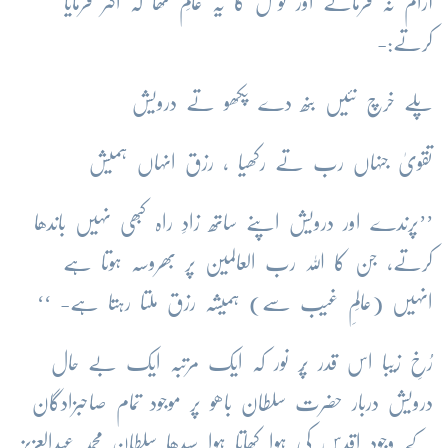
آرام نہ فرماتے اور توکل کا یہ عالَم تھا کہ اکثر فرمایا
کرتے:-
پلے خرچ نئیں بنھ دے پکھو تے درویش
تقویٰ جنہاں رب تے رکھیا ، رزق انہاں ہمیش
’’پرندے اور درویش اپنے ساتھ زادِ راہ کبھی نہیں باندھا
کرتے، جن کا اللہ رب العالمین پر بھروسہ ہوتا ہے
انہیں (عالَمِ غیب سے) ہمیشہ رزق ملتا رہتا ہے- ‘‘
رُخِ زیبا اس قدر پُر نور کہ ایک مرتبہ ایک بے حال
درویش دربار حضرت سلطان باھو پر موجود تمام صاحبزادگان
کے وجود اقدس کی ہوا کھاتا ہوا سیدھا سلطان محمد عبدالعزیز