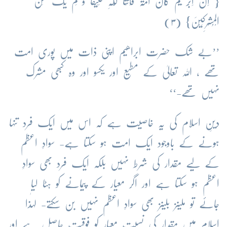
{ اِنَّ اِبْرٰھِیْمَ کَانَ اُمَّۃً قَانِتاً لِّلّٰہِ حَنِیْفاً وَّ لَمْ یَکُ مِنَ
الْمُشْرِکِیْنَ} (۳)
’’بے شک حضرت ابراھیم اپنی ذات میں پوری امت
تھے ، اللہ تعالیٰ کے مطیع اور یکسو اور وہ کبھی مشرک
نہیں تھے-‘‘
دینِ اسلام کی یہ خاصیت ہے کہ اس میں ایک فرد تنہا
ہونے کے باوجود ایک امت ہو سکتا ہے- سوادِ اعظم
کے لیے مقدار کی شرط نہیں بلکہ ایک فرد بھی سوادِ
اعظم ہو سکتا ہے اور اگر معیار کے پیمانے کو ہٹا لیا
جائے تو ملینز بلینز بھی سوادِ اعظم نہیں بن سکتے- لہٰذا
اسلام میں مقدار کی نسبت معیار کو فوقیت حاصل ہے اور