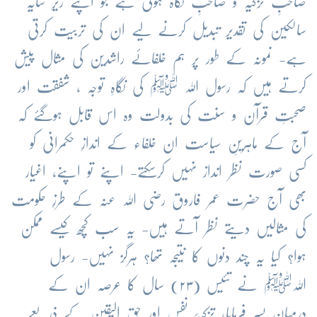
صاحبِ تزکیہ و صاحبِ نگاہ ہوتی ہے جو اپنے زیرِ سایہ
سالکین کی تقدیر تبدیل کرنے لیے ان کی تربیت کرتی
ہے- نمونہ کے طور پر ہم خلفائے راشدین کی مثال پیش
کرتے ہیں کہ رسول اللہ ﷺ کی نگاہِ توجہ ، شفقت اور
صحبتِ قرآن و سنت کی بدولت وہ اس قابل ہوگئے کہ
آج کے ماہرینِ سیاست ان خلفاء کے اندازِ حکمرانی کو
کسی صورت نظر انداز نہیں کرسکتے- اپنے تو اپنے، اغیار
بھی آج حضرت عمر فاروق رضی اللہ عنہ کے طرزِ حکومت
کی مثالیں دیتے نظر آتے ہیں- یہ سب کچھ کیسے ممکن
ہوا؟ کیا یہ چند دنوں کا نتیجہ تھا؟ ہرگز نہیں- رسول
اللہﷺ نے تئیس (۲۳) سال کا عرصہ ان کے
درمیان بسر فرمایا، تزکیۂ نفس اور حق الیقین کے ذریعے