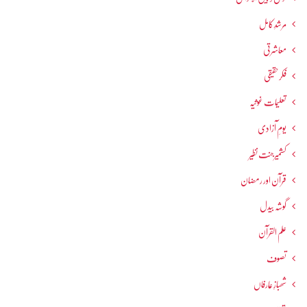
مرشدِ کامل
معاشرتی
فکرحقیقی
تعلیمات غوثیہ
یومِ آزادی
کشمیرجنت نظیر
قرآن اور رمضان
گوشہ بیدل
علم القرآن
تصوف
شھبازِ عارفاں