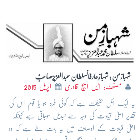
شہبازمن : شہبازِعارفاںسلطان عبدالعزیزصاحبؒ
مصنف: ایس ایچ قادری
اپریل 2015
یہ ایک اٹل حقیقت ہے کہ کوئی فرد ہو یا قوم اس کی
تقدیر اعلیٰ قیادت کی وجہ سے تبدیل ہوجاتی ہے کیونکہ
اعلیٰ قیادت کے اوصاف میں یہ بات طے ہے کہ وہ