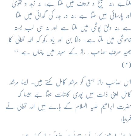
ملتاہے ،نہ تسبیح و حروف میں ملتا ہے، نہ زہد و تقویٰ
اور پارسائی میں ملتا ہے ،نہ در بدر کی گدائی میں ملتا
ہے ،نہ دلق پوشی میں ملتا ہے اور نہ ہی لب بستہ
خاموشی میں ملتا ہے- دانا بن اور یاد رکھ کہ اللہ تعالیٰ کا
بھید صرف صاحب ِ راز کے سینہ میں پنہاں ہے-‘‘
(۲)
اس صاحبِ راز ہستی کو مرشدِ کامل کہتے ہیں- ایسا مرشد
کامل اپنی ذات میں پوری کائنات ہوتا ہے جیسا کہ
حضرت ابراھیم علیہ السلام کے بارے میں اللہ تعالیٰ نے
فرمایا: