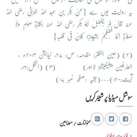
یہ روایت یوں ہے {عَنْ بَکْرِ بْنِ عَبْدِ اللّٰہِ الْمُزْنِیِّ رضی اللّٰہ
عنہ قَالَ لَمْ یُفَضَّلْ اَبُوْ بَکْرٍ رضی اللّٰہ عنہ بِکَثْرَۃِ صَوْمٍ وَلَا
صَلَاۃٍ اِنَّمَا فُضِّلَھُمْ بِشَیْئٍ کَانَ فِیْ قَلْبِہٖ}
(۲) (عین الفقر، مقدمہ، ص: ۲۷، ایڈیشن ۲۰۱۴ء ،
العارفین پبلیکیشنز لاہور) (۳) (النخل:۱۶،
آیت:۱۲۰)---(بقیہ :صفحہ نمبر ۱۷)
سوشل میڈیا پر شِیئر کریں
عنوانات / مضامین
قومی و بین الاقوامی