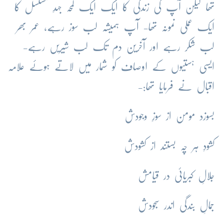
تھا لیکن آپ کی زندگی کا ایک ایک لمحہ جہدِ مسلسل کا
ایک عملی نمونہ تھا- آپ ہمیشہ لب سوز رہے، عمر بھر
لب شکر رہے اور آخرین دم تک لب شیریں رہے-
ایسی ہستیوں کے اوصاف کو شمار میں لاتے ہوئے علامہ
اقبال نے فرمایا تھا:-
بسوزد مومن از سوزِ وجودش
کشودِ ہر چہ بستند از کشودش
جلالِ کبریائی در قیامش
جمالِ بندگی اندر سجودش