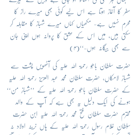
سفر کا آغاز ہوتا ہے اس لیے کوئی بھی میرے راز کا
محرم نہیں ہے- مکھیاں کہاں میرے شہباز کا مقابلہ کر
سکتی ہیں، میں اس کے عشق کا پروانہ ہوں اپنی جان
سے بھی بیگانہ ہوں-‘‘(۴)
حضرت سلطان باھُو رحمۃ اللہ علیہ کی آٹھویں پشت سے
شہبازِ لامکاں، حضرت سلطان محمد عبد العزیز رحمۃ اللہ علیہ
کے حضرت سلطان باھُو رحمۃ اللہ علیہ کے ’’شہبازِ من‘‘
ہونے کی ایک دلیل یہ بھی ہے کہ آپ کے والد
محترم حضرت سلطان فتح محمد رحمۃ اللہ علیہ ابن حضرت
سُلطان غُلام رسول رحمۃ اللہ علیہ کے ہاں نرینہ اولاد نہ