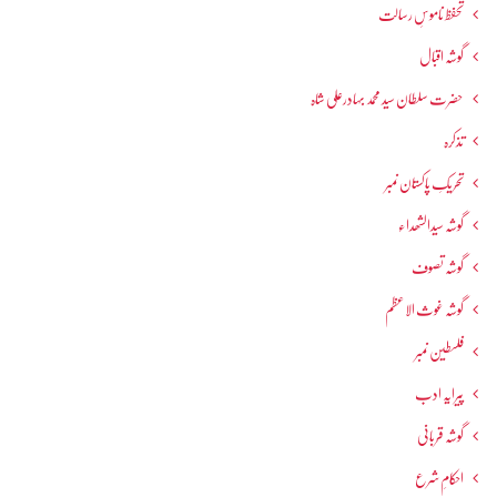
تحفظ ناموسِ رسالت
گوشہ اقبال
حضرت سلطان سید محمد بہادرعلی شاہ
تذکرہ
تحریکِ پاکستان نمبر
گوشہ سیدالشھداء
گوشہ تصوف
گوشہ غوث الاعظم
فلسطین نمبر
پیرایہ ادب
گوشہ قربانی
احکامِ شرع