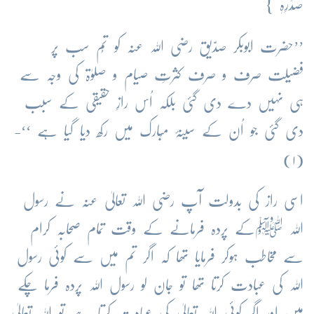
صَدْرِہٖ }
’’حضرت ابوبکر صدّیق رضی اللہ عنہ کو تُم سب پر
فضیلت صرف و صرف کثرتِ صیام و صلوٰۃ کی وجہ سے
ہی نہیں دے دی گئی بلکہ اُس رازِ حقیقی کے سبب
دی گئی جو اُن کے سینۂ مُبارک میں رکھ دیا گیا ہے ‘‘-
(۱)
اسی راز کی بدولت آپ رضی اللہ تعالیٰ عنہ نے رسول
اللہ ﷺکے پردہ فرمانے کے وقت تمام صحابہ کرام
سے مخاطب ہوکر فرمایا تھا کہ اگر تم میں سے کوئی رسول
اللہ کی عبادت کرتا تھا تو جان لو رسول اللہ پردہ فرما چکے
ہیں اور اگر کوئی اللہ تعالیٰ کی عبادت کرتا ہے تو اللہ تعالیٰ