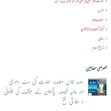
حضرت امام حسین(رضی اللہ عنہ ) نمبر: ہدیہ ءِ سُخن
اداریہ
صلاےعام
گوشہ تصوف و باھُو شناسی
مذہبی
تاریخ اسلام
خصوصی مضامین
سندھ طاس معاہدہ، بھارت کی ہٹ دھرمی
اور حالیہ فیصلہ: پاکستان کے مؤقف کی قانونی
و سفارتی فتح