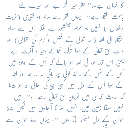
کا فرمان ہے-:’’ فقر میرا فخر ہے اور میرے لئے
باعث ِافتخار ہے‘‘- یہاں فقر سے مراد وہ فقیری (غربت
وافلاس ) نہیں جو عوام میںمشہور ہے بلکہ اِس سے مراد
انتقارِ الی اللہ (اللہ تعالیٰ کے فضل و کرم کی محتاجی) اور
ذاتِ حق تعالیٰ کے سوا ترکِ نعمائے دنیا و آخرت ہے
یعنی اِس قدر فنا فی اللہ ہو جائے کہ اُس کے وجود میں
اُس کے نفس کے لئے کوئی چیز باقی نہ رہے اور اللہ
کے سوا اُس کے دل میں کسی چیز کی سمائی نہ ہو جیسا
کہ حدیث ِقدسی میں فرمانِ حق تعالیٰ ہے -:’’ مَیں
نہیں سماتا زمین میں، نہیں سما تا آسمانوں میں لیکن بندۂ
مومن کے دل میںسما جاتا ہوں ‘‘- یہاں بندۂ مومن سے