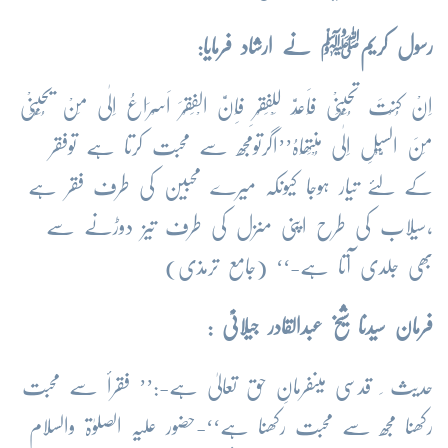
رسول کریمﷺ نے ارشاد فرمایا:
اِنْ کُنْتَ تُحِبُّنِیْ فَاَعِدَّ لِلْفَقْرِ فَاِنَّ الْفَقْرَ اَسْرَاعُ اِلٰی مَنْ یُحِبُّنِیْ
مِنَ السَّیْلِ اِلٰی مُنْتَھَاہُ’’اگرتومجھ سے محبت کرتا ہے توفقر
کے لئے تیار ہوجا کیونکہ میرے محبین کی طرف فقر ہے
،سیلاب کی طرح اپنی منزل کی طرف تیز دوڑنے سے
بھی جلدی آتا ہے-‘‘ (جامع ترمذی)
فرمان سیدنا شیخ عبدالقادر جیلانیؒ :
حدیث ِ قدسی میںفرمانِ حق تعالیٰ ہے-:’’ فقرأ سے محبت
رکھنا مجھ سے محبت رکھنا ہے‘‘-حضور علیہ الصلوٰۃ والسلام