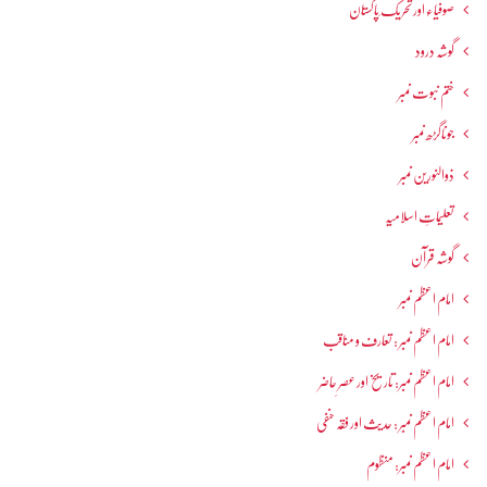
صوفیاء اور تحریک ِپاکستان
گوشہ درود
ختم نبوت نمبر
جوناگڑھ نمبر
ذوالنورین نمبر
تعلیماتِ اسلامیہ
گوشہ قرآن
امام اعظم نمبر
امام اعظم نمبر : تعارف و مناقب
امام اعظم نمبر: تاریخ اور عصرِ حاضر
امام اعظم نمبر : حدیث اور فقہ حنفی
امام اعظم نمبر: منظوم