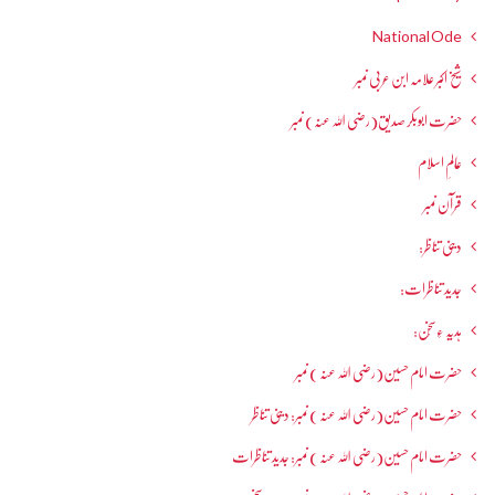
National Ode
شیخ اکبر علامہ ابن عربی نمبر
حضرت ابوبکر صدیق(رضی اللہ عنہ) نمبر
عالمِ اسلام
قرآن نمبر
دینی تناظر:
جدید تناظرات:
ہدیہ ءِسُخن:
حضرت امام حسین(رضی اللہ عنہ ) نمبر
حضرت امام حسین(رضی اللہ عنہ ) نمبر: دینی تناظر
حضرت امام حسین(رضی اللہ عنہ ) نمبر: جدید تناظرات