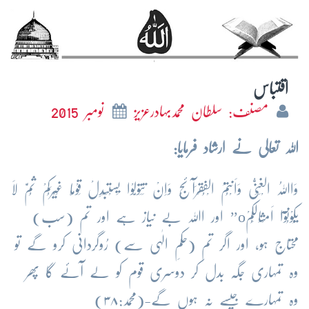
اقتباس
مصنف: سلطان محمدبہادرعزیز
نومبر 2015
اللہ تعالی نے ارشاد فرمایا:
وَاﷲُ الْغَنِیُّ وَاَنْتُمُ الْفُقَرَآئُج وَاِنْ تَتَوَلَّوْا یَسْتَبْدِلْ قَوْمًا غَیْرَکُمْ ثُمَّ لَا
یَکُوْنُوْٓا اَمْثَالَکُمْo’’ اور اﷲ بے نیاز ہے اور تم (سب)
محتاج ہو، اور اگر تم (حکمِ الٰہی سے) رُوگردانی کرو گے تو
وہ تمہاری جگہ بدل کر دوسری قوم کو لے آئے گا پھر
وہ تمہارے جیسے نہ ہوں گے-(محمد:۳۸)