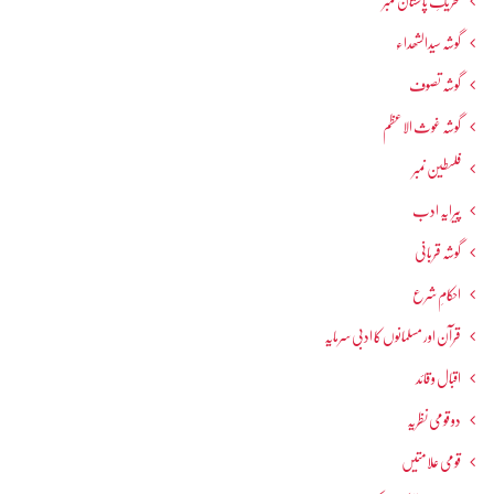
تحریکِ پاکستان نمبر
گوشہ سیدالشھداء
گوشہ تصوف
گوشہ غوث الاعظم
فلسطین نمبر
پیرایہ ادب
گوشہ قربانی
احکامِ شرع
قرآن اور مسلمانوں کا ادبی سرمایہ
اقبال و قائد
دو قومی نظریہ
قومی علامتیں