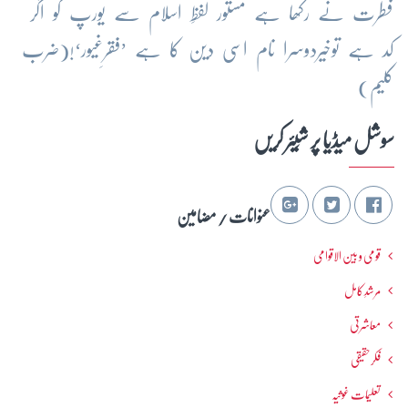
فطرت نے رکھا ہے مستور لفظِ اسلام سے یورپ کو اگر
کد ہے توخیردوسرا نام اسی دین کا ہے ’فقرِغیور‘!(ضرب
کلیم)
سوشل میڈیا پر شِیئر کریں
عنوانات / مضامین
قومی و بین الاقوامی
مرشدِ کامل
معاشرتی
فکرحقیقی
تعلیمات غوثیہ