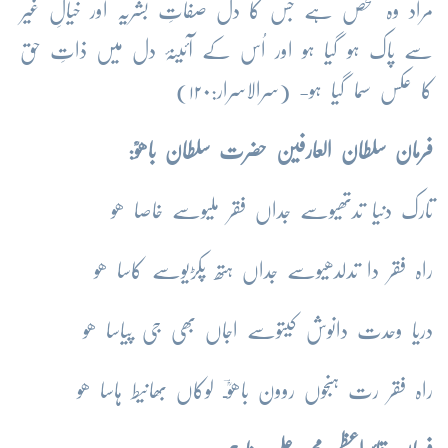
مراد وہ شخص ہے جس کا دل صفاتِ بشریہ اور خیالِ غیر
سے پاک ہو گیا ہو اور اُس کے آئینۂ دل میں ذاتِ حق
کا عکس سما گیا ہو- (سرالاسرار:۱۲۰)
فرمان سلطان العارفین حضرت سلطان باھوؒ:
تارک دنیا تدتھیوسے جداں فقر ملیوسے خاصا ھو
راہ فقر دا تدلدھیوسے جداں ہتھ پکڑیوسے کاسا ھو
دریا وحدت دانوش کیتوسے اجاں بھی جی پیاسا ھو
راہ فقر رت ہنجوں روون باھوؒـؔ لوکاں بھانیط ہاسا ھو