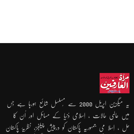
یہ میگزین اپریل 2000 سے مُسلسل شائع ہورہا ہے جِس
میں عالمی حالات ، اِسلامی دُنیا کے مسائل اور اُن کا
حل ، اِسلا می جمہوریّہ پاکستان کو درپیش چیلنجز، نظریۂ پاکستان