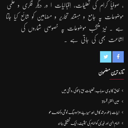
، صوفیأ کرام کی تعلیمات، اِقبالیات ا ور دیگر فکری و علمی
موضوعات پہ جامع و مُستند تحاریر و مضامین کو شائع کیا جاتا
ہے ۔ نیز منتخب موضوعات پہ خصوصی شماروں کی
اشاعت بھی کی جاتی ہے ۔
تازہ ترین مضمون
نفاق کاابدی سدِباب: تعلیمات حق باھُو کی روشنی میں
عین الفقر: قسط7
ابیات باھوؒ: مُرشد کامِل اوہ سہیڑیئے جہڑا دو جگ خُوشی وِکھاوے ھو
الہامِ الہٰی اور غیر نبی کو الہام کی حیثیت: ایک تحقیقی جائزہ