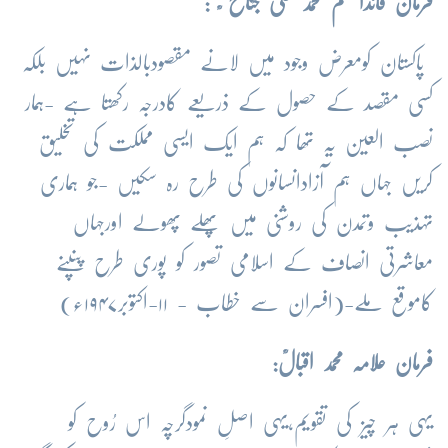
فرمان قائداعظم محمد علی جناح ؒ :
پاکستان کومعرض وجود میں لانے مقصودبالذات نہیں بلکہ
کسی مقصد کے حصول کے ذریعے کادرجہ رکھتا ہے -ہمار
نصب العین یہ تھا کہ ہم ایک ایسی مملکت کی تخلیق
کریں جہاں ہم آزادانسانوں کی طرح رہ سکیں -جو ہماری
تہذیب وتمدن کی روشنی میں پھلے پھولے اورجہاں
معاشرتی انصاف کے اسلامی تصور کو پوری طرح پنپنے
کاموقع ملے-(افسران سے خطاب - ۱۱-اکتوبر۱۹۴۷ء)
فرمان علامہ محمد اقبالؒ:
یہی ہر چیز کی تقویم،یہی اصلِ نمودگرچہ اس رُوح کو