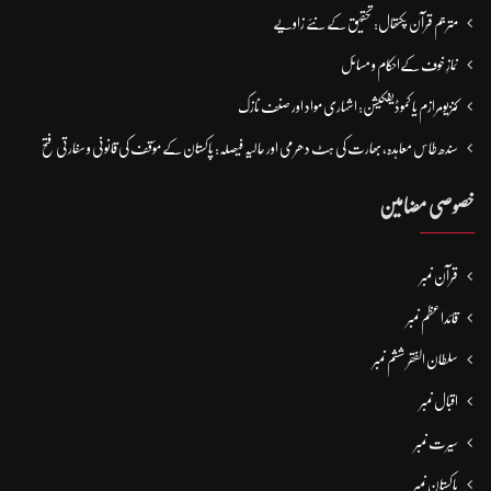
مترجم قرآن پکتھال: تحقیق کے نئے زاویے
نمازِ خوف کےاحکام و مسائل
کنزیومرازم یا کموڈیفکیشن: اشہاری مواد اور صنف نازک
سندھ طاس معاہدہ، بھارت کی ہٹ دھرمی اور حالیہ فیصلہ: پاکستان کے مؤقف کی قانونی و سفارتی فتح
خصوصی مضامین
قرآن نمبر
قائداعظم نمبر
سلطان الفقر ششم نمبر
اقبال نمبر
سیرت نمبر
پاکستان نمبر