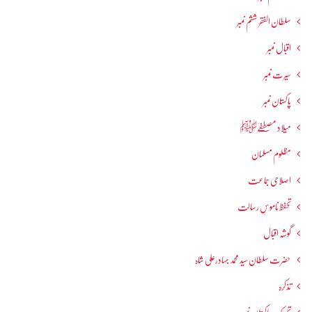
سلطان الفقر ششم نمبر
اقبال نمبر
سیرت نمبر
پاکستان نمبر
میلاد مصطفےٰﷺ
مظلوم مسلمان
اصلاحی جماعت
تحفظ ناموسِ رسالت
گوشہ اقبال
حضرت سلطان سید محمد بہادرعلی شاہ
تذکرہ