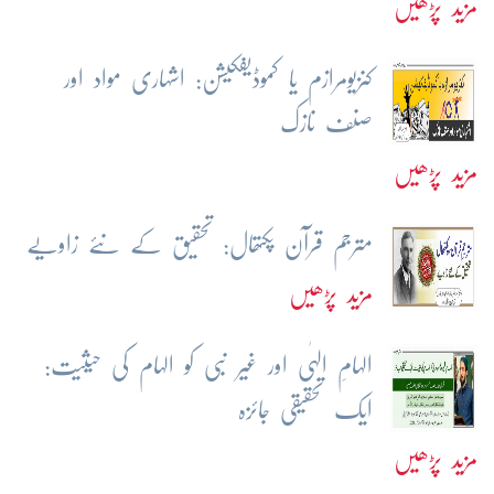
مزید پڑھیں
کنزیومرازم یا کموڈیفکیشن: اشہاری مواد اور
صنف نازک
مزید پڑھیں
مترجم قرآن پکتھال: تحقیق کے نئے زاویے
مزید پڑھیں
الہامِ الہٰی اور غیر نبی کو الہام کی حیثیت:
ایک تحقیقی جائزہ
مزید پڑھیں