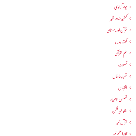
یومِ آزادی
کشمیرجنت نظیر
قرآن اور رمضان
گوشہ بیدل
علم القرآن
تصوف
شھبازِ عارفاں
اقتباس
قصص الانبیاء
شاہ خیبر شکن
قرآن نمبر
قائداعظم نمبر