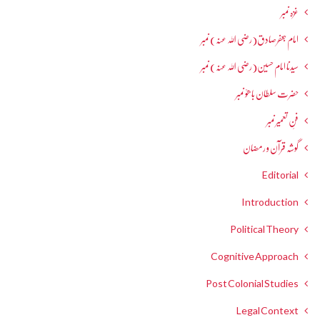
غزہ نمبر
امام جعفرصادق(رضی اللہ عنہ) نمبر
سیدنا امام حسین(رضی اللہ عنہ) نمبر
حضرت سلطان باھوؒ نمبر
فنِ تعمیر نمبر
گوشہ قرآن و رمضان
Editorial
Introduction
Political Theory
Cognitive Approach
Post Colonial Studies
Legal Context