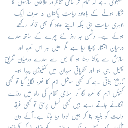
مضبوطی ہے کہ تمام تر عالمی تناظراور علاقائی سازشوں کا
شکار ہونے کے باوجود ریاستِ پاکستان نہ صرف ایک
جوہری ریاست بنی بلکہ اپنے وجود کو بھی قائم رکھے
ہوئے ہے- دشمن ہر روز نئے چہرے کے ساتھ ہمارے
درمیان انتشار پھیلا رہا ہے مگر ہمیں ہر اس نعرہ اور
سازش سے چوکنا رہنا ہو گا جس سے ہمارے درمیان تفریق
پھیل رہی ہو اور نظریاتی میدان میں کنفیوژن پیدا ہو-
تاریخ بتاتی ہے کہ کبھی سوشل ازم کا نعرہ لگایا گیا تو کبھی
کیپٹل ازم کا نعرہ لگا کر اسلامی نظام کی راہ میں روڑے
اٹکائے جاتے رہے ہیں-کبھی نسل پرستی تو کبھی فرقہ
واریت کو بنیاد بنا کر ہمیں لڑوا دیا جاتا ہے-آئے دن
مختلف نام، نسل و رنگ و تہذیب کو بنیاد بنا کر پاکستانیوں