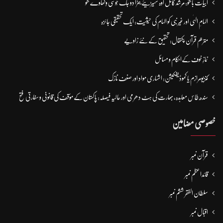
ابیات باھوؒ: مُرشد کامِل اوہ سہیڑیئے جہڑا دو جگ خُوشی وِکھاوے ھو
الہامِ الہٰی اور غیر نبی کو الہام کی حیثیت: ایک تحقیقی جائزہ
مترجم قرآن پکتھال: تحقیق کے نئے زاویے
نمازِ خوف کےاحکام و مسائل
کنزیومرازم یا کموڈیفکیشن: اشہاری مواد اور صنف نازک
سندھ طاس معاہدہ، بھارت کی ہٹ دھرمی اور حالیہ فیصلہ: پاکستان کے مؤقف کی قانونی و سفارتی فتح
خصوصی مضامین
قرآن نمبر
قائداعظم نمبر
سلطان الفقر ششم نمبر
اقبال نمبر