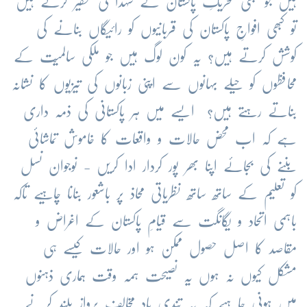
ہیں جو کبھی تحریکِ پاکستان کے شہدا کی تحقیر کرتے ہیں
تو کبھی افواجِ پاکستان کی قربانیوں کو رائیگاں بنانے کی
کوشش کرتے ہیں؟ یہ کون لوگ ہیں جو ملکی سالمیّت کے
محافظوں کو حیلے بہانوں سے اپنی زبانوں کی تیزیوں کا نشانہ
بناتے رہتے ہیں؟ ایسے میں ہر پاکستانی کی ذمہ داری
ہے کہ اب محض حالات و واقعات کا خاموش تماشائی
بننے کی بجائے اپنا بھر پور کردار ادا کریں - نوجوان نسل
کو تعلیم کے ساتھ ساتھ نظریاتی محاذ پر باشعور بنانا چاہیے تاکہ
باہمی اتحاد و یگانگت سے قیامِ پاکستان کے اغراض و
مقاصد کا اصل حصول ممکن ہو اور حالات کیسے ہی
مشکل کیوں نہ ہوں یہ نصیحت ہمہ وقت ہماری ذہنوں
میں ہونی چاہیے کہ یہ تندی بادِ مخالف پرواز بلند کرنے