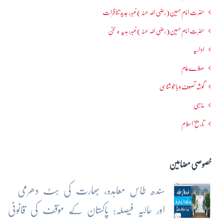
حضرت امام حسین(رضی اللہ عنہ ) نمبر: جدید تناظرات
حضرت امام حسین(رضی اللہ عنہ ) نمبر: ہدیہ ءِ سُخن
اداریہ
صلاےعام
گوشہ تصوف و باھُو شناسی
مذہبی
تاریخ اسلام
خصوصی مضامین
سندھ طاس معاہدہ، بھارت کی ہٹ دھرمی
اور حالیہ فیصلہ: پاکستان کے مؤقف کی قانونی