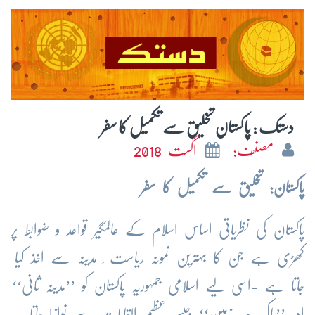
دستک : پاکستان تخلیق سے تکمیل کا سفر
مصنف:
اگست 2018
پاکستان: تخلیق سے تکمیل کا سفر
پاکستان کی نظریاتی اساس اسلام کے عالمگیر قواعد و ضوابط پر
کھڑی ہے جن کا بہترین نمونہ ریاست ِ مدینہ سے اخذ کیا
جاتا ہے -اسی لیے اسلامی جمہوریہ پاکستان کو ’’مدینہ ثانی‘‘
اور ’’پاک سر زمین‘‘ جیسے عظیم القابات سے نوازا جاتا