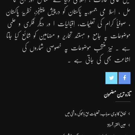
حل ، اِسلا می جمہوریّہ پاکستان کو درپیش چیلنجز، نظریۂ پاکستان
، صوفیأ کرام کی تعلیمات، اِقبالیات ا ور دیگر فکری و علمی
موضوعات پہ جامع و مُستند تحاریر و مضامین کو شائع کیا جاتا
ہے ۔ نیز منتخب موضوعات پہ خصوصی شماروں کی
اشاعت بھی کی جاتی ہے ۔
تازہ ترین مضمون
نفاق کاابدی سدِباب: تعلیمات حق باھُو کی روشنی میں
عین الفقر: قسط7