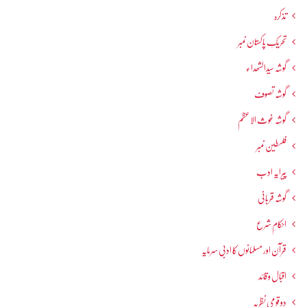
تذکرہ
تحریکِ پاکستان نمبر
گوشہ سیدالشھداء
گوشہ تصوف
گوشہ غوث الاعظم
فلسطین نمبر
پیرایہ ادب
گوشہ قربانی
احکامِ شرع
قرآن اور مسلمانوں کا ادبی سرمایہ
اقبال و قائد
دو قومی نظریہ