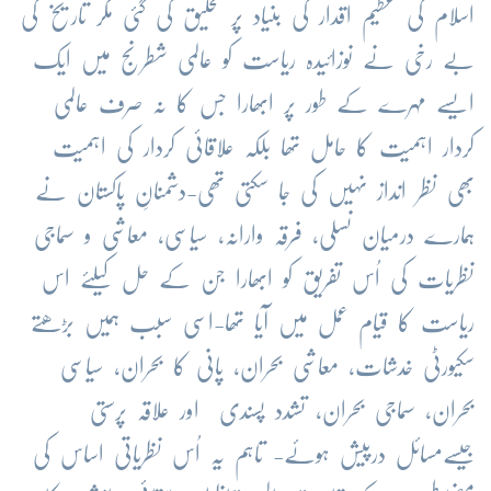
اسلام کی عظیم اقدار کی بنیاد پر تخلیق کی گئی مگر تاریخ کی
بے رخی نے نوزائیدہ ریاست کو عالمی شطرنج میں ایک
ایسے مہرے کے طور پر ابھارا جس کا نہ صرف عالمی
کردار اہمیت کا حامل تھا بلکہ علاقائی کردار کی اہمیت
بھی نظر انداز نہیں کی جا سکتی تھی-دشمنانِ پاکستان نے
ہمارے درمیان نسلی، فرقہ وارانہ، سیاسی، معاشی و سماجی
نظریات کی اُس تفریق کو ابھارا جن کے حل کیلئے اس
ریاست کا قیام عمل میں آیا تھا-اسی سبب ہمیں بڑھتے
سکیورٹی خدشات، معاشی بحران، پانی کا بحران، سیاسی
بحران، سماجی بحران، تشدد پسندی اور علاقہ پرستی
جیسےمسائل درپیش ہوئے- تاہم یہ اُس نظریاتی اساس کی