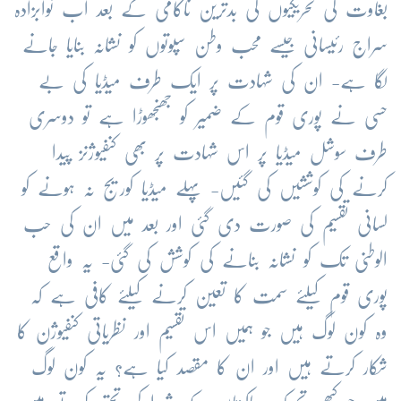
بغاوت کی تحریکیوں کی بدترین ناکامی کے بعد اب نوابزادہ
سراج رئیسانی جیسے محب وطن سپوتوں کو نشانہ بنایا جانے
لگا ہے- ان کی شہادت پر ایک طرف میڈیا کی بے
حسی نے پوری قوم کے ضمیر کو جھنجھوڑا ہے تو دوسری
طرف سوشل میڈیا پر اس شہادت پر بھی کنفیوژنز پیدا
کرنے کی کوششیں کی گئیں- پہلے میڈیا کوریج نہ ہونے کو
لسانی تقسیم کی صورت دی گئی اور بعد میں ان کی حب
الوطنی تک کو نشانہ بنانے کی کوشش کی گئی- یہ واقع
پوری قوم کیلئے سمت کا تعین کرنے کیلئے کافی ہے کہ
وہ کون لوگ ہیں جو ہمیں اس تقسیم اور نظریاتی کنفیوژن کا
شکار کرتے ہیں اور ان کا مقصد کیا ہے؟ یہ کون لوگ