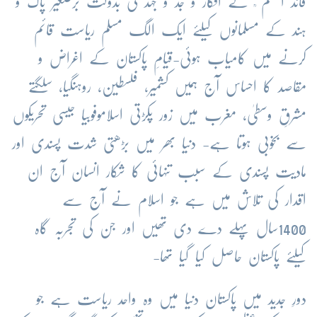
قائد اعظم ؒ کے افکار و جد و جہد کی بدولت برصغیر پاک و
ہند کے مسلمانوں کیلئے ایک الگ مسلم ریاست قائم
کرنے میں کامیاب ہوئی-قیامِ پاکستان کے اغراض و
مقاصد کا احساس آج ہمیں کشمیر، فلسطین، روہنگیا، سلگتے
مشرقِ وسطیٰ، مغرب میں زور پکڑتی اسلاموفوبیا جیسی تحریکوں
سے بخوبی ہوتا ہے- دنیا بھر میں بڑھتی شدت پسندی اور
مادیت پسندی کے سبب تنہائی کا شکار انسان آج ان
اقدار کی تلاش میں ہے جو اسلام نے آج سے
1400سال پہلے دے دی تھیں اور جن کی تجربہ گاہ
کیلئے پاکستان حاصل کیا گیا تھا-
دورِ جدید میں پاکستان دنیا میں وہ واحد ریاست ہے جو