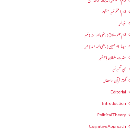
امام اعظم نمبر : حدیث اور فقہ حنفی
امام اعظم نمبر: منظوم
غزہ نمبر
امام جعفرصادق(رضی اللہ عنہ) نمبر
سیدنا امام حسین(رضی اللہ عنہ) نمبر
حضرت سلطان باھوؒ نمبر
فنِ تعمیر نمبر
گوشہ قرآن و رمضان
Editorial
Introduction
Political Theory
Cognitive Approach