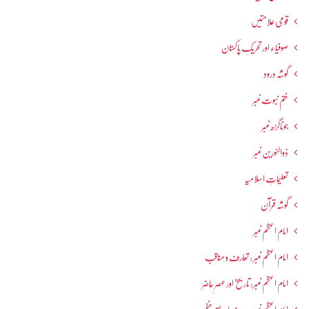
قومی علامتیں
صوفیاء اور تحریک ِپاکستان
گوشہ درود
ختم نبوت نمبر
جوناگڑھ نمبر
ذوالنورین نمبر
تعلیماتِ اسلامیہ
گوشہ قرآن
امام اعظم نمبر
امام اعظم نمبر : تعارف و مناقب
امام اعظم نمبر: تاریخ اور عصرِ حاضر