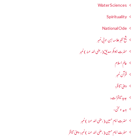
Water Sciences
Spirituality
National Ode
شیخ اکبر علامہ ابن عربی نمبر
حضرت ابوبکر صدیق(رضی اللہ عنہ) نمبر
عالمِ اسلام
قرآن نمبر
دینی تناظر:
جدید تناظرات:
ہدیہ ءِسُخن:
حضرت امام حسین(رضی اللہ عنہ ) نمبر
حضرت امام حسین(رضی اللہ عنہ ) نمبر: دینی تناظر