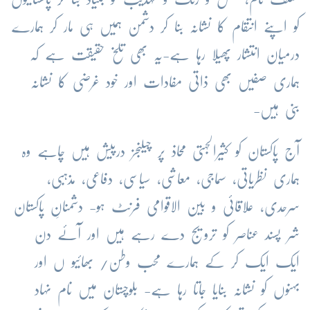
کو اپنے انتقام کا نشانہ بنا کر دشمن ہمیں ہی مار کر ہمارے
درمیان انتشار پھیلا رہا ہے-یہ بھی تلخ حقیقت ہے کہ
ہماری صفیں بھی ذاتی مفادات اور خود غرضی کا نشانہ
بنی ہیں-
آج پاکستان کو کثیرالجہتی محاذ پر چیلنجز درپیش ہیں چاہے وہ
ہماری نظریاتی، سماجی، معاشی، سیاسی، دفاعی، مذہبی،
سرحدی، علاقائی و بین الاقوامی فرنٹ ہو- دشمنانِ پاکستان
شر پسند عناصر کو ترویج دے رہے ہیں اور آئے دن
ایک ایک کر کے ہمارے محب وطن/ بھائیو ں اور
بہنوں کو نشانہ بنایا جاتا رہا ہے- بلوچستان میں نام نہاد