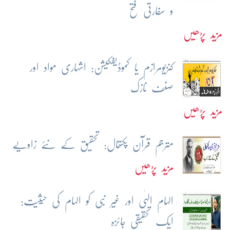
و سفارتی فتح
مزید پڑھیں
کنزیومرازم یا کموڈیفکیشن: اشہاری مواد اور
صنف نازک
مزید پڑھیں
مترجم قرآن پکتھال: تحقیق کے نئے زاویے
مزید پڑھیں
الہامِ الہٰی اور غیر نبی کو الہام کی حیثیت:
ایک تحقیقی جائزہ