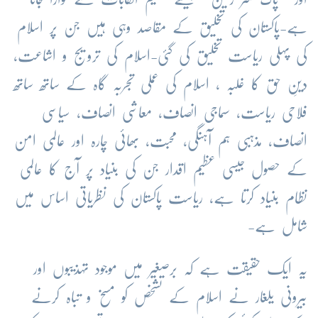
ہے-پاکستان کی تخلیق کے مقاصد وہی ہیں جن پر اسلام
کی پہلی ریاست تخلیق کی گئی-اسلام کی ترویج و اشاعت،
دینِ حق کا غلبہ ، اسلام کی عملی تجربہ گاہ کے ساتھ ساتھ
فلاحی ریاست، سماجی انصاف، معاشی انصاف، سیاسی
انصاف، مذہبی ہم آہنگی، محبت، بھائی چارہ اور عالمی امن
کے حصول جیسی عظیم اقدار جن کی بنیاد پر آج کا عالمی
نظام بنیاد کرتا ہے، ریاست پاکستان کی نظریاتی اساس میں
شامل ہے-
یہ ایک حقیقت ہے کہ برصغیر میں موجود تہذیبوں اور
بیرونی یلغار نے اسلام کے تشخص کو مسخ و تباہ کرنے