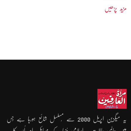
مزید پڑھیں
یہ میگزین اپریل 2000 سے مُسلسل شائع ہورہا ہے جِس
میں عالمی حالات ، اِسلامی دُنیا کے مسائل اور اُن کا