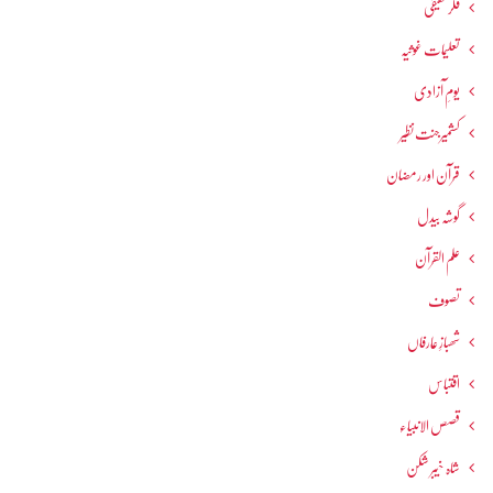
فکرحقیقی
تعلیمات غوثیہ
یومِ آزادی
کشمیرجنت نظیر
قرآن اور رمضان
گوشہ بیدل
علم القرآن
تصوف
شھبازِ عارفاں
اقتباس
قصص الانبیاء
شاہ خیبر شکن