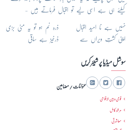
کیلئے ہی ہے اسی لیے تو اقبال فرماتے ہیں -
نہیں ہے نا امید اقبال
ذرہ نم ہو تو یہ مٹی بڑی
اپنی کشتِ ویراں سے
ذرخیز ہے ساقی
سوشل میڈیا پر شِیئر کریں
عنوانات / مضامین
قومی و بین الاقوامی
مرشدِ کامل
معاشرتی