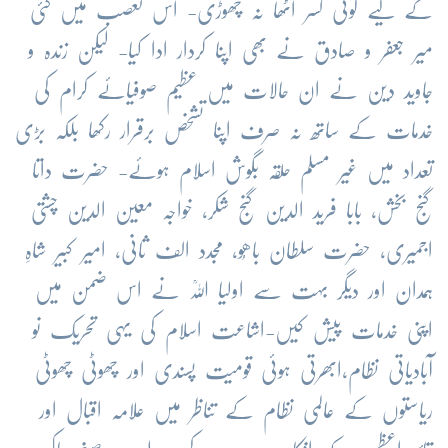
کے لیے کوئی کسر اٹھا نہ چھوڑی- اس تعصب میں کئی
میر جعفر و صادق نے بھی اپنا کردار ادا کیا- لیکن زندہ و
جاوید دین نے ان حالات میں عظیم صوفیائے کرام کی
خدمات کے ساتھ نہ صرف اپنا تشخص برقرار رکھا بلکہ بڑی
تعداد میں غیر مسلم حلقہ بگوش اسلام ہوئے- حضرت داتا
گنج بخش، بابا فرید الدین گنج شکر، خواجہ معین الدین چشتی
اجمیری، حضرت سلطان باھُو، مجدد الف ثانی، امیر کبیر شاہِ
ہمدان اور دیگر بہت سے اولیا اللہؒ نے اس ضمن میں
اپنی خدمات پیش کیں-اشاعت اسلام کی یہی تحریک نو
آبادیاتی نظام،ابھرتی ہوئی قومیت پسندی اور چھوٹی چھوٹی
ریاستوں کے عالمی نظام کے تناظر میں علامہ اقبال اور