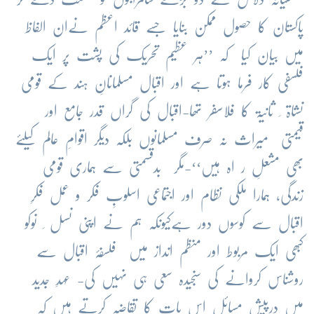
پاکستان کا حصول ممکن بنایا جسے قائد اعظم نےان الفاظ
میں بیان کیا کہ ’’ہر عظیم تحریک کی پشت پر ایک
فلسفی کار فرما ہوتا ہے اور اقبال مسلمانانِ ہند کے قومی
نشاۃ ِ ثانیۃ کا فلاسفر تھا-اقبال کی گراں قدر جامع اور
قیمتی میراث نہ صرف مسلمانوں بلکہ دیگر اقوامِ عالم کیلئے
بھی مشعلِ ر اہ ہیں‘‘-مگر بدقسمتی سے ہماری قومی
زندگی، ہمارا ملکی نظام اور اجتماعی اسلوبِ فکر و عمل فکرِ
اقبال سے کوسوں دور ہےکیونکہ ہم نے اپنی نسل ِ نوکو
کبھی ایک مربوط اور منظم انداز میں فلسفۂ اقبال سے
روشناس کروانے کی سنجیدہ سعی ہی نہیں کی- عہدِ جدید
میں درپیش مسائل اس بات کا تقاضہ کرتے ہیں کہ