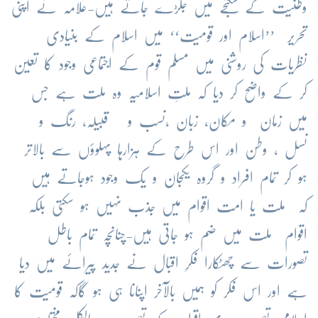
وطنیت کے شکنجے میں جکڑے جاتے ہیں-علامہ نے اپنی
تحریر ’’اسلام اور قومیت‘‘ میں اسلام کے بنیادی
نظریات کی روشنی میں مسلم قوم کے اجتماعی وجود کا تعین
کر کے واضح کر دیا کہ ملتِ اسلامیہ وہ ملت ہے جس
میں زمان و مکان، زبان ،نسب و قبیلہ، رنگ و
نسل ، وطن اور اس طرح کے ہزارہا پہلوؤں سے بالاتر
ہو کر تمام افراد و گروہ یکجان و یک وجود ہوجاتے ہیں
کہ ملت یا امت اقوام میں جذب نہیں ہو سکتی بلکہ
اقوام ملت میں ضم ہو جاتی ہیں-چنانچہ تمام باطل
تصورات سے چھٹکارا فکرِ اقبال نے جدید پیرائے میں دیا
ہے اور اس فکر کو ہمیں بالآخر اپنانا ہی ہو گاکہ قومیت کا