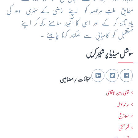
مطابق ملتِ مرحومہ کو اپنے ماضی کے سنہری دور کی
یاد تازہ کر کے اور اسی کا آئینہ سامنے رکھ کر اپنے
مستقبل کو کامیابی سے ہمکنار کرنا چاہیئے -
سوشل میڈیا پر شِیئر کریں
عنوانات / مضامین
قومی و بین الاقوامی
مرشدِ کامل
معاشرتی
فکرحقیقی