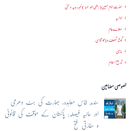
حضرت امام حسین(رضی اللہ عنہ ) نمبر: ہدیہ ءِ سُخن
اداریہ
صلاےعام
گوشہ تصوف و باھُو شناسی
مذہبی
تاریخ اسلام
خصوصی مضامین
سندھ طاس معاہدہ، بھارت کی ہٹ دھرمی
اور حالیہ فیصلہ: پاکستان کے مؤقف کی قانونی
و سفارتی فتح