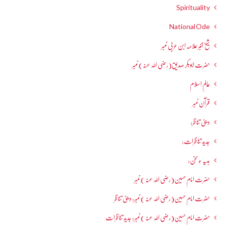
Spirituality
National Ode
شیخ اکبر علامہ ابن عربی نمبر
حضرت ابوبکر صدیق(رضی اللہ عنہ) نمبر
عالمِ اسلام
قرآن نمبر
دینی تناظر:
جدید تناظرات:
ہدیہ ءِسُخن:
حضرت امام حسین(رضی اللہ عنہ ) نمبر
حضرت امام حسین(رضی اللہ عنہ ) نمبر: دینی تناظر
حضرت امام حسین(رضی اللہ عنہ ) نمبر: جدید تناظرات