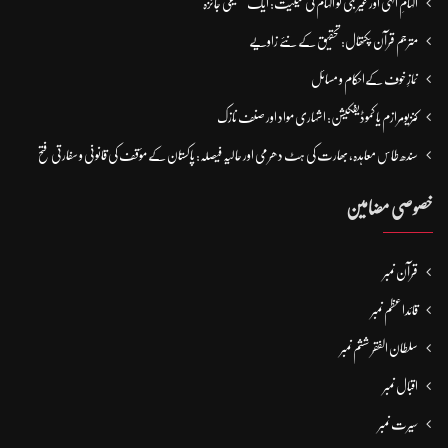
الہامِ الہٰی اور غیر نبی کو الہام کی حیثیت: ایک تحقیقی جائزہ
مترجم قرآن پکتھال: تحقیق کے نئے زاویے
نمازِ خوف کےاحکام و مسائل
کنزیومرازم یا کموڈیفکیشن: اشہاری مواد اور صنف نازک
سندھ طاس معاہدہ، بھارت کی ہٹ دھرمی اور حالیہ فیصلہ: پاکستان کے مؤقف کی قانونی و سفارتی فتح
خصوصی مضامین
قرآن نمبر
قائداعظم نمبر
سلطان الفقر ششم نمبر
اقبال نمبر
سیرت نمبر