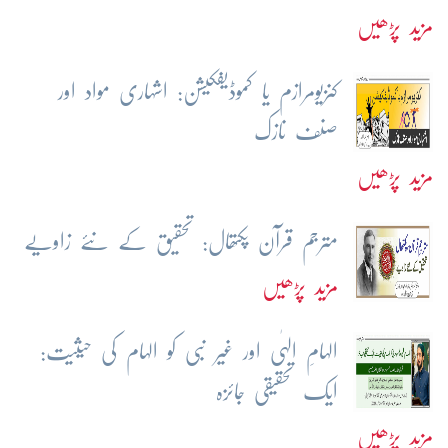
مزید پڑھیں
کنزیومرازم یا کموڈیفکیشن: اشہاری مواد اور
صنف نازک
مزید پڑھیں
مترجم قرآن پکتھال: تحقیق کے نئے زاویے
مزید پڑھیں
الہامِ الہٰی اور غیر نبی کو الہام کی حیثیت:
ایک تحقیقی جائزہ
مزید پڑھیں