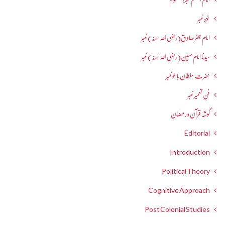
غزہ نمبر
امام جعفرصادق(رضی اللہ عنہ) نمبر
سیدنا امام حسین(رضی اللہ عنہ) نمبر
حضرت سلطان باھوؒ نمبر
فنِ تعمیر نمبر
گوشہ قرآن و رمضان
Editorial
Introduction
Political Theory
Cognitive Approach
Post Colonial Studies