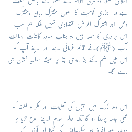
اسلامی تصور دوسری اقوام کے تصور سے بالکل مختلف
ہےاور ہماری قومیت کا اصول مشترک زبان ،مشترک
وطن اور اشتراک اغراض اقتصادی نہیں بلکہ ہم سب
اس برادری کا حصہ ہیں جو جناب سرور کائنات رسالت
مآب
(ﷺ)
نے قائم فرمائی ہے اور اپنے آپ کو
اس میں ضم کئے بنا ہماری بقا پر ہمیشہ سوالیہ نشان ہی
رہے گا-
اس دورِ نازک میں اقبال کی تعلیمات اور فکر و فلسفہ کو
عملی جامہ پہنانا ہو گا تاکہ عالم اسلام اپنے اوج ثریا پر
دوبارہ جلوہ افروز ہو سکے-اقبال کی تمنا اور آرزو کے