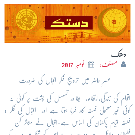
دستک
مصنف:
نومبر 2017
عصرِ حاضر میں ترویجِ فکرِ اقبال کی ضرورت
اقوام کی زندگی،ارتقاء، بقااور تسلسل کی پشت پر کوئی نہ
کوئی غیر معمولی فلسفہ کار فرما ہوتا ہے اور اقبال کی فکر و
فلسفہ قیام پاکستان کی اساس ہے-اقبال نے متاثر کن
فلسفیانہ دلائل سے دو بڑے سامراجوں کو شکست دے کر