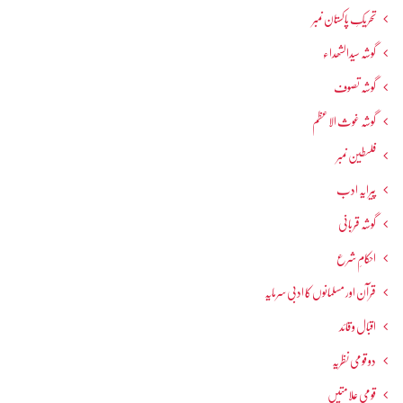
تحریکِ پاکستان نمبر
گوشہ سیدالشھداء
گوشہ تصوف
گوشہ غوث الاعظم
فلسطین نمبر
پیرایہ ادب
گوشہ قربانی
احکامِ شرع
قرآن اور مسلمانوں کا ادبی سرمایہ
اقبال و قائد
دو قومی نظریہ
قومی علامتیں