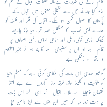
قائم کرنے کی ضرورت ہےتاکہ تعلیمات اقبال کے فہم کو
عام کیا جائے جس سے حقیقی معنوں میں اقبال کے
پاکستان کا حصول ممکن ہو سکے- اقبال کی فکر اور فلسفہ کو
ہمارے قومی نصاب کا مستقل حصہ قرار دیا جانا چاہیے
کیونکہ ہماری قومی، ملی اور سماجی اساس اِنہی اصولوں پر
قائم ہے اور ان پر مضبوطی سے کاربند ہوئے بغیر استحکام
و ارتقا ء ناممکن ہے -
گزشتہ صدی اس بات کی عکاسی کرتی ہے کہ مسلم دنیا
کو ملوکیت و کلیسا نواز، فرقہ ساز آذروں نے بے انتہا
نقصان پہنچایا ہے-علامہ اقبال نے اسی لئے اس بات
پر بہت زور دیا کہ ہمیں ان بتوں سے اپنا دامن بچا