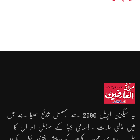
یہ میگزین اپریل 2000 سے مُسلسل شائع ہورہا ہے جِس
میں عالمی حالات ، اِسلامی دُنیا کے مسائل اور اُن کا
حل ، اِسلا می جمہوریّہ پاکستان کو درپیش چیلنجز، نظریۂ پاکستان