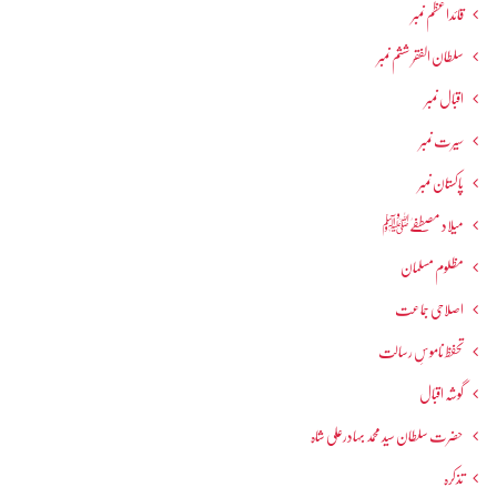
قائداعظم نمبر
سلطان الفقر ششم نمبر
اقبال نمبر
سیرت نمبر
پاکستان نمبر
میلاد مصطفےٰﷺ
مظلوم مسلمان
اصلاحی جماعت
تحفظ ناموسِ رسالت
گوشہ اقبال
حضرت سلطان سید محمد بہادرعلی شاہ
تذکرہ