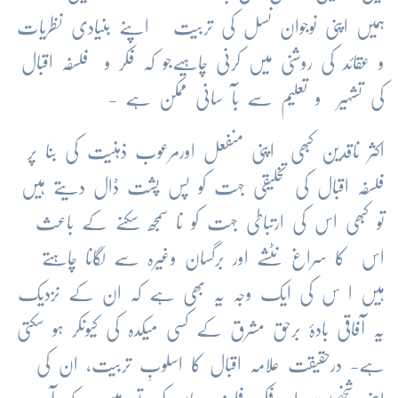
ہمیں اپنی نوجوان نسل کی تربیت اپنے بنیادی نظریات
و عقائد کی روشنی میں کرنی چاہیےجو کہ فکر و فلسفہ اقبال
کی تشہیر و تعلیم سے بآ سانی ممکن ہے -
اکثر ناقدین کبھی اپنی منفعل اورمرعوب ذہنیت کی بنا پر
فلسفہ اقبال کی تخلیقی جہت کو پس پشت ڈال دیتے ہیں
تو کبھی اس کی ارتباطی جہت کو نا سمجھ سکنے کے باعث
اس کا سراغ نٹشے اور برگسان وغیرہ سے لگانا چاہتے
ہیں ا س کی ایک وجہ یہ بھی ہے کہ ان کے نزدیک
یہ آفاقی بادۂ برحق مشرق کے کسی میکدہ کی کیونکر ہو سکتی
ہے- درحقیقت علامہ اقبال کا اسلوبِ تربیت، ان کی