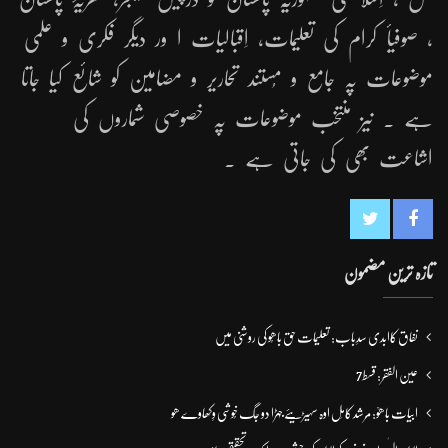
، صوفیأ کرام کی تعلیمات، اِقبالیات ا ور دیگر فکری و علمی
موضوعات پہ جامع و مُستند تحاریر و مضامین کو شائع کیا جاتا
ہے ۔ نیز منتخب موضوعات پہ خصوصی شماروں کی
اشاعت بھی کی جاتی ہے ۔
تازہ ترین مضمون
نفاق کاابدی سدِباب: تعلیمات حق باھُو کی روشنی میں
عین الفقر: قسط7
ابیات باھوؒ: مُرشد کامِل اوہ سہیڑیئے جہڑا دو جگ خُوشی وِکھاوے ھو