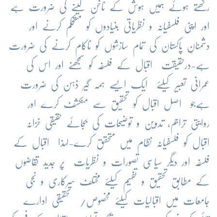
رکھتے ہوئے ہمیں ہوش کے ناخن لینے کی ضرورت ہے
اور اپنی فلسفیانہ و نظریاتی بنیادوں کو مستحکم کرنے اور
دشمنانِ پاکستان کی تمام سازشوں کو ناکام کرنے کی ضرورت
ہے-درحقیقت اقبال کے فلسفہ کو سمجھنے اور اس کی
عمرانی تعبیر کیلئے ایک ایسے ہمہ گیر ذہن کی ضرورت
ہےجو اصل اقبال کو تحقیق سے منکشف کرے اور
روایتی تراجم، تدوین و توضیحات کی بجائے حقیقی خزانہ
اقبال کو فلسفیانہ نظام میں متحقق کرے-لہذا اقبال کے
فلسفہ اور دیگر سیاسی تصورات و نظریات پر جدید تقاضوں
کے مطابق تحقیق و تفہیم کیلئے مختلف سرکاری و نجی
جامعات میں اقبالیات کیلئے مخصوص/ تحقیقی ادارے