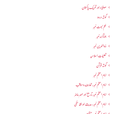
صوفیاء اور تحریک ِپاکستان
گوشہ درود
ختم نبوت نمبر
جوناگڑھ نمبر
ذوالنورین نمبر
تعلیماتِ اسلامیہ
گوشہ قرآن
امام اعظم نمبر
امام اعظم نمبر : تعارف و مناقب
امام اعظم نمبر: تاریخ اور عصرِ حاضر
امام اعظم نمبر : حدیث اور فقہ حنفی
امام اعظم نمبر: منظوم