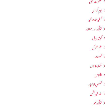
تعلیمات غوثیہ
یومِ آزادی
کشمیرجنت نظیر
قرآن اور رمضان
گوشہ بیدل
علم القرآن
تصوف
شھبازِ عارفاں
اقتباس
قصص الانبیاء
شاہ خیبر شکن
قرآن نمبر