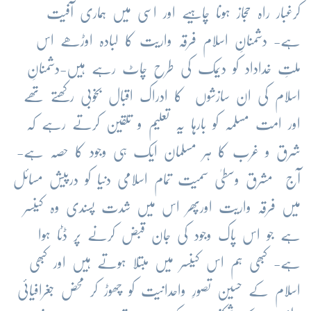
کرغبار راہ حجاز ہونا چاہیے اور اسی میں ہماری آفیت
ہے- دشمنانِ اسلام فرقہ واریت کا لبادہ اوڑھے اس
ملتِ خداداد کو دیمک کی طرح چاٹ رہے ہیں-دشمنانِ
اسلام کی ان سازشوں کا ادراک اقبال بخوبی رکھتے تھے
اور امت مسلمہ کو بارہا یہ تعلیم و تلقین کرتے رہے کہ
شرق و غرب کا ہر مسلمان ایک ہی وجود کا حصہ ہے-
آج مشرق وسطیٰ سمیت تمام اسلامی دنیا کو درپیش مسائل
میں فرقہ واریت اورپھر اس میں شدت پسندی وہ کینسر
ہے جو اس پاک وجود کی جان قبض کرنے پر ڈٹا ہوا
ہے- کبھی ہم اس کینسر میں مبتلا ہوتے ہیں اور کبھی
اسلام کے حسین تصورِ واحدانیت کو چھوڑ کر محض جغرافیائی