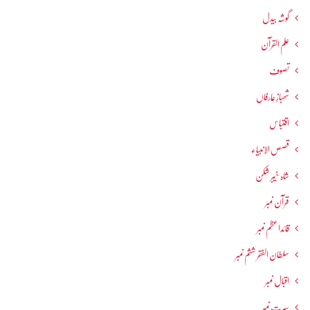
گوشہ بیدل
علم القرآن
تصوف
شھبازِ عارفاں
اقتباس
قصص الانبیاء
شاہ خیبر شکن
قرآن نمبر
قائداعظم نمبر
سلطان الفقر ششم نمبر
اقبال نمبر
سیرت نمبر