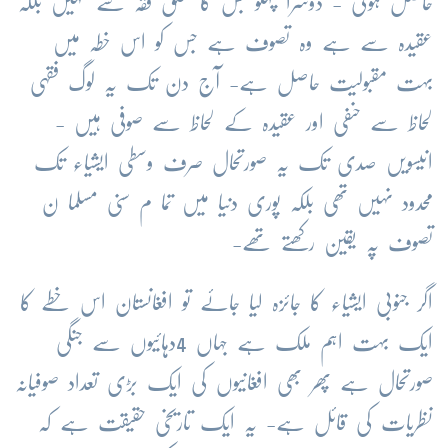
حاصل ہوئی - دوسرا پہلو جس کا تعلق فقہ سے نہیں بلکہ
عقیدہ سے ہے وہ تصوف ہے جس کو اس خطہ میں
بہت مقبولیت حاصل ہے- آج دن تک یہ لوگ فقہی
لحاظ سے حنفی اور عقیدہ کے لحاظ سے صوفی ہیں -
انیسویں صدی تک یہ صورتحال صرف وسطی ایشیاء تک
محدود نہیں تھی بلکہ پوری دنیا میں تما م سنی مسلما ن
تصوف پہ یقین رکھتے تھے-
اگر جنوبی ایشیاء کا جائزہ لیا جائے تو افغانستان اس خطے کا
ایک بہت اہم ملک ہے جہاں 4دہائیوں سے جنگی
صورتحال ہے پھر بھی افغانیوں کی ایک بڑی تعداد صوفیانہ
نظریات کی قائل ہے- یہ ایک تاریخی حقیقت ہے کہ