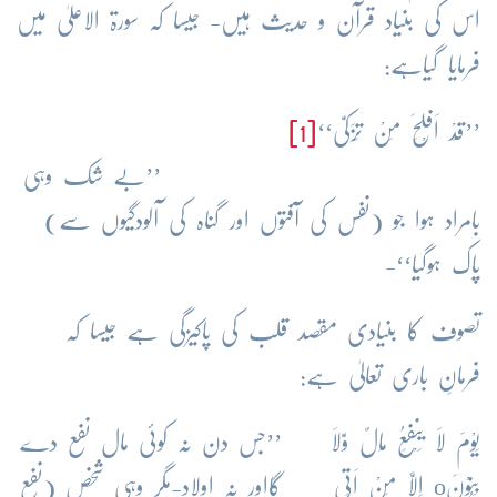
اس کی بنیاد قرآن و حدیث ہیں- جیسا کہ سورۃ الاعلیٰ میں
فرمایا گیاہے:
’’قَدْ اَفْلَحَ مَنْ تَزَکیّٰ‘‘
[1]
’’بے شک وہی
بامراد ہوا جو (نفس کی آفتوں اور گناہ کی آلودگیوں سے)
پاک ہوگیا‘‘-
تصوف کا بنیادی مقصد قلب کی پاکیزگی ہے جیسا کہ
فرمانِ باری تعالیٰ ہے:
یَوْمَ لَا یَنْفَعُ مَالٌ وَّلَا
’’جس دن نہ کوئی مال نفع دے
بَنُوْنَ
o
اِلَّا مَنْ اَتَی
گااور نہ اولاد-مگر وہی شخص (نفع