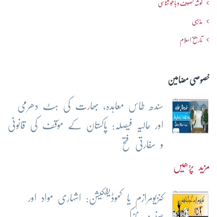
گوشہ تصوف و باھُو شناسی
مذہبی
تاریخ اسلام
خصوصی مضامین
سندھ طاس معاہدہ، بھارت کی ہٹ دھرمی
اور حالیہ فیصلہ: پاکستان کے مؤقف کی قانونی
و سفارتی فتح
مزید پڑھیں
کنزیومرازم یا کموڈیفکیشن: اشہاری مواد اور