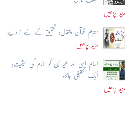
صنف نازک
مزید پڑھیں
مترجم قرآن پکتھال: تحقیق کے نئے زاویے
مزید پڑھیں
الہامِ الہٰی اور غیر نبی کو الہام کی حیثیت:
ایک تحقیقی جائزہ
مزید پڑھیں