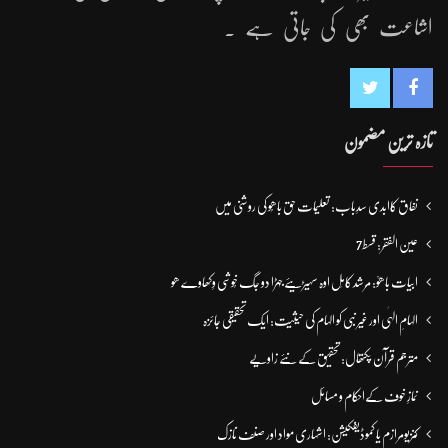
اشاعت بھی کی جاتی ہے ۔
تازہ ترین مضمون
نفاق کاابدی سدِباب: تعلیمات حق باھُو کی روشنی میں
عین الفقر: قسط7
ابیات باھوؒ: مُرشد کامِل اوہ سہیڑیئے جہڑا دو جگ خُوشی وِکھاوے ھو
الہامِ الہٰی اور غیر نبی کو الہام کی حیثیت: ایک تحقیقی جائزہ
مترجم قرآن پکتھال: تحقیق کے نئے زاویے
نمازِ خوف کےاحکام و مسائل
کنزیومرازم یا کموڈیفکیشن: اشہاری مواد اور صنف نازک