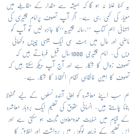
یہ کہنا غلط نہ ہو گا کہ ہمیشہ سے مقدار کے مقابلے میں
معیار کی کمی رہی ہے- اگر آپ تصوف پرامام قشیری کی
انتہائی اہم کتاب ’’رسالہ قشیریہ‘‘کا جائزہ لیں تو آپ کو
ماضی اور حال میں بہت سی ایک جیسی چیزیں دکھائی
دیں گی- امام قشیری 1000سال قبل فرماتے ہیں کہ
تصوف زوال کا شکار ہے اور آج آپ دیکھ سکتے ہیں کہ
تصوف کا امین خانقاہی نظام انحطاط کا شکار ہے-
ہم سب اپنے معاشرہ کو اپنی آئندہ نسلوں کے لیے محفوظ
بنانا چاہتے ہیں- انسانی حقوق کی تعلیم ایک بردبار معاشرہ
کے قیام میں نہایت ممدومعاون ثابت ہو سکتی ہے اور
اس تعلیم کے ذریعہ لوگوں میں برداشت اور اخلاق کا