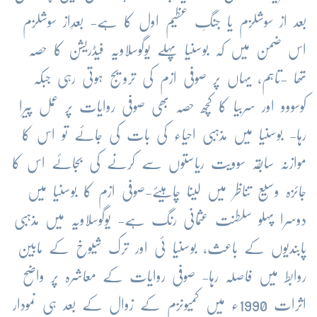
بعد از سوشلزم یا جنگِ عظیم اول کا ہے- بعدِاز سوشلزم
اس ضمن میں کہ بوسنیا پہلے یوگوسلاویہ فیڈریشن کا حصہ
تھا -تاہم، یہاں پر صوفی ازم کی ترویج ہوتی رہی جبکہ
کوسووو اور سربیا کا کچھ حصہ بھی صوفی روایات پر عمل پیرا
رہا- بوسنیا میں مذہبی احیاء کی بات کی جائے تو اس کا
موازنہ سابقہ سوویت ریاستوں سے کرنے کی بجائے اس کا
جائزہ وسیع تناظر میں لینا چاہیئے-صوفی ازم کا بوسنیا میں
دوسرا پہلو سلطنت عثمانی رنگ ہے- یوگوسلاویہ میں مذہبی
پابندیوں کے باعث، بوسنیا ئی اور ترک شیوخ کے مابین
روابط میں فاصلہ رہا- صوفی روایات کے معاشرہ پر واضح
اثرات 1990ء میں کمیونزم کے زوال کے بعد ہی نمودار