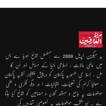
یہ میگزین اپریل 2000 سے مُسلسل شائع ہورہا ہے جِس
میں عالمی حالات ، اِسلامی دُنیا کے مسائل اور اُن کا
حل ، اِسلا می جمہوریّہ پاکستان کو درپیش چیلنجز، نظریۂ پاکستان
، صوفیأ کرام کی تعلیمات، اِقبالیات ا ور دیگر فکری و علمی
موضوعات پہ جامع و مُستند تحاریر و مضامین کو شائع کیا جاتا
ہے ۔ نیز منتخب موضوعات پہ خصوصی شماروں کی