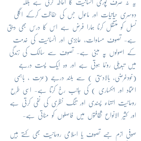
یہ نہ صرف پوری انسانیت کا احاطہ کرتی ہے بلکہ
دوسری حیاتیات اور ماحول جس کی حفاظت کرکے اگلی
نسل کو منتقل کرنا ہمارا فرض ہے اس کا درس بھی دیتی
ہے- تصوف مساوات، عاجزی اور انسانیت کی خدمت
کے اصولوں پہ مبنی ہے- تصوف سے سالک کی زندگی
میں تبدیلی رونما ہوتی ہے اور وہ ایک پست درجے
(خودغرضی، بالادستی ) سے بلند درجے (عزت ، باہمی
اعتماد اور انکساری ) کی جانب رخ کرتا ہے- اسی طرح
روحانیت انتہاء پسندی اور تنگ نظری کی نفی کرتی ہے
اور کثیر الانواع ثقافتوں میں فاصلوں کو مٹاتی ہے-
صوفی ازم جسے تصوف یا اسلامی روحانیت بھی کہتے ہیں