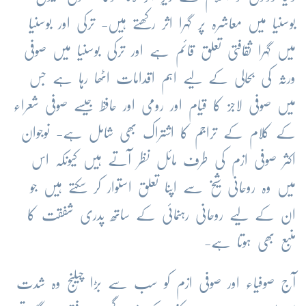
بوسنیا میں معاشرہ پر گہرا اثر رکھتے ہیں- ترکی اور بوسنیا
میں گہرا ثقافتی تعلق قائم ہے اور ترکی بوسنیا میں صوفی
ورثہ کی بحالی کے لیے اہم اقدامات اٹھا رہا ہے جس
میں صوفی لاجز کا قیام اور رومی اور حافظ جیسے صوفی شعراء
کے کلام کے تراجم کا اشتراک بھی شامل ہے- نوجوان
اکثر صوفی ازم کی طرف مائل نظر آتے ہیں کیونکہ اس
میں وہ روحانی شیخ سے اپنا تعلق استوار کر سکتے ہیں جو
ان کے لیے روحانی رہنمائی کے ساتھ پدری شفقت کا
منبع بھی ہوتا ہے-
آج صوفیاء اور صوفی ازم کو سب سے بڑا چیلنج وہ شدت