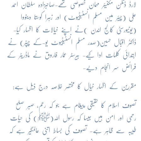
لارڈ ڈنکن مکنیئر مہمان خصوصی تھے-صاحبزادہ سلطان احمد
علی (چیئر مین مسلم انسٹیٹیوٹ) اور زہرا کوستا دینووا
(یونیورسٹی کالج لندن )نے اپنے خیالات کا اظہار کیا-
ڈاکٹر اقبال حسین(صدر مسلم انسٹیٹیوٹ یو-کے چپٹر) نے
ابتدائی کلمات ادا کیے- بیرسٹر عمار فاروق نے ماڈریٹر کے
فرائض سر انجام دیے-
مقررین کے اظہار خیال کا مختصر خلاصہ درج ذیل ہے:
تصوف اسلام کا حقیقی پیغام ہے جو کہ رحم، صبر صلح
رحمی اور امن ہیں جیسا کہ رسول اللہ(ﷺ) کی حیات
طیبہ سے ظاہر ہے- تصوف کی بساط اتنی عالمگیر ہے کہ