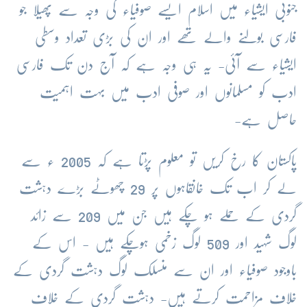
جنوبی ایشیاء میں اسلام ایسے صوفیاء کی وجہ سے پھیلا جو
فارسی بولنے والے تھے اور ان کی بڑی تعداد وسطی
ایشیاء سے آئی- یہ ہی وجہ ہے کہ آج دن تک فارسی
ادب کو مسلمانوں اور صوفی ادب میں بہت اہمیت
حاصل ہے-
پاکستان کا رخ کریں تو معلوم پڑتا ہے کہ 2005 ء سے
لے کر اب تک خانقاہوں پر 29 چھوٹے بڑے دہشت
گردی کے حملے ہو چکے ہیں جن میں 209 سے زائد
لوگ شہید اور 509 لوگ زخمی ہوچکے ہیں - اس کے
باوجود صوفیاء اور ان سے منسلک لوگ دہشت گردی کے
خلاف مزاحمت کرتے ہیں- دہشت گردی کے خلاف