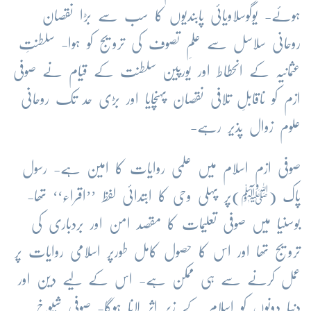
ہوئے- یوگوسلاویائی پابندیوں کا سب سے بڑا نقصان
روحانی سلاسل سے علمِ تصوف کی ترویج کو ہوا- سلطنتِ
عثمانیہ کے انحطاط اور یورپین سلطنت کے قیام نے صوفی
ازم کو ناقابلِ تلافی نقصان پہنچایا اور بڑی حد تک روحانی
علوم زوال پذیر رہے-
صوفی ازم اسلام میں علمی روایات کا امین ہے- رسول
پاک
(ﷺ)
پر پہلی وحی کا ابتدائی لفظ ’’اقراء‘‘ تھا-
بوسنیا میں صوفی تعلیمات کا مقصد امن اور بردباری کی
ترویج تھا اور اس کا حصول کامل طورپر اسلامی روایات پر
عمل کرنے سے ہی ممکن ہے- اس کے لیے دین اور
دنیا دونوں کو اسلام کے زیرِ اثر لانا ہوگا- صوفی شیوخ