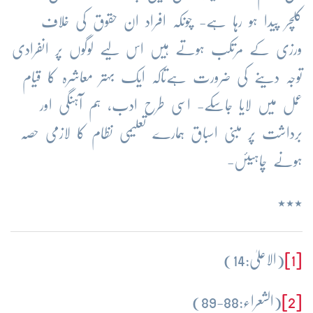
کلچر پیدا ہو رہا ہے- چونکہ افراد ان حقوق کی خلاف
ورزی کے مرتکب ہوتے ہیں اس لیے لوگوں پر انفرادی
توجہ دینے کی ضرورت ہےتاکہ ایک بہتر معاشرہ کا قیام
عمل میں لایا جاسکے- اسی طرح ادب، ہم آہنگی اور
برداشت پر مبنی اسباق ہمارے تعلیمی نظام کا لازمی حصہ
ہونے چاہیئں-
٭٭٭
[1]
(الاعلیٰ:14)
[2]
(الشعراء:88-89)