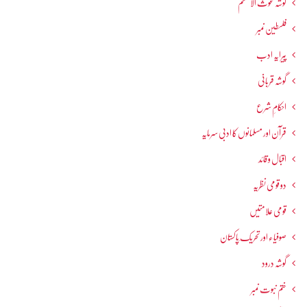
گوشہ غوث الاعظم
فلسطین نمبر
پیرایہ ادب
گوشہ قربانی
احکامِ شرع
قرآن اور مسلمانوں کا ادبی سرمایہ
اقبال و قائد
دو قومی نظریہ
قومی علامتیں
صوفیاء اور تحریک ِپاکستان
گوشہ درود
ختم نبوت نمبر