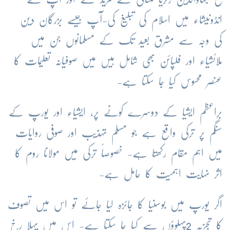
انڈونیشاء میں اسلام کی تبلیغ کی-آپ جیسے بزرگان دین
کی وجہ سے مشرق بعید تک کے مسلمانوں جن میں
ملائشیاء اور فلپائن بھی شامل ہیں میں صوفیانہ تعلیمات کا
عنصر محسوس کیا جا سکتا ہے-
برِاعظم ایشیا کے دوسرے کونے پر، ایشیاء اور یورپ کے
سنگم پر ترکی واقع ہے جو مسلم تہذیب اور صوفی روایات
میں اہم مقام رکھتا ہے- خصوصاً ترکی میں مولانا روم کا
اثر نہایت اہمیت کا حامل ہے-
اگر یورپ میں بوسنیا کا جائزہ لیا جائے تو اس میں تصوف
کا تجزیہ 2پہلوؤں سے کیا جا سکتا ہے- اس میں پہلا رخ