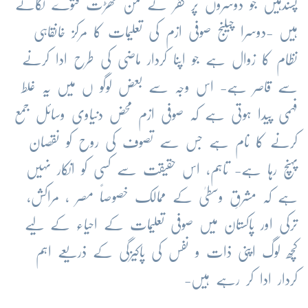
پسندہیں جو دوسروں پر کفر کے من گھڑت فتوے لگاتے
ہیں -دوسرا چیلنج صوفی ازم کی تعلیمات کا مرکز خانقاہی
نظام کا زوال ہے جو اپنا کردار ماضی کی طرح ادا کرنے
سے قاصر ہے- اس وجہ سے بعض لوگو ں میں یہ غلط
فہمی پیدا ہوتی ہے کہ صوفی ازم محض دنیاوی وسائل جمع
کرنے کا نام ہے جس سے تصوف کی روح کو نقصان
پہنچ رہا ہے- تاہم، اس حقیقت سے کسی کو انکار نہیں
ہے کہ مشرقِ وسطیٰ کے ممالک خصوصاً مصر ، مراکش،
ترکی اور پاکستان میں صوفی تعلیمات کے احیاء کے لیے
کچھ لوگ اپنی ذات و نفس کی پاکیزگی کے ذریعے اہم
کردار ادا کر رہے ہیں-