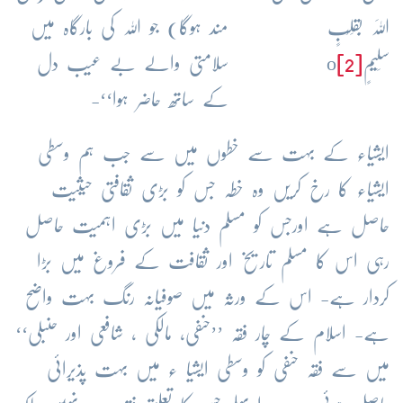
اللہَ بِقَلْبٍ
مند ہوگا) جو اللہ کی بارگاہ میں
سَلِیْمٍ
[2]
o
سلامتی والے بے عیب دل
کے ساتھ حاضر ہوا‘‘-
ایشیاء کے بہت سے خطوں میں سے جب ہم وسطی
ایشیاء کا رخ کریں وہ خطہ جس کو بڑی ثقافتی حیثیت
حاصل ہے اورجس کو مسلم دنیا میں بڑی اہمیت حاصل
رہی اس کا مسلم تاریخ اور ثقافت کے فروغ میں بڑا
کردار ہے- اس کے ورثہ میں صوفیانہ رنگ بہت واضح
ہے- اسلام کے چار فقہ ’’حنفی، مالکی ، شافعی اور حنبلی‘‘
میں سے فقہ حنفی کو وسطی ایشیا ء میں بہت پذیرائی