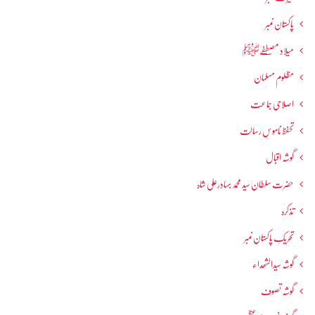
پاکستان نمبر
میلاد مصطفےٰﷺ
مظلوم مسلمان
اصلاحی جماعت
تحفظ ناموسِ رسالت
گوشہ اقبال
حضرت سلطان سید محمد بہادرعلی شاہ
تذکرہ
تحریکِ پاکستان نمبر
گوشہ سیدالشھداء
گوشہ تصوف