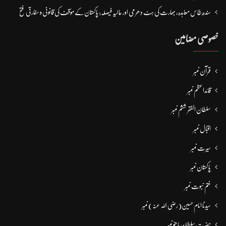
سندھ طاس معاہدہ، بھارت کی ہٹ دھرمی اور حالیہ فیصلہ: پاکستان کے مؤقف کی قانونی و سفارتی فتح
خصوصی مضامین
قرآن نمبر
قائداعظم نمبر
سلطان الفقر ششم نمبر
اقبال نمبر
سیرت نمبر
پاکستان نمبر
ختم نبوت نمبر
سیدنا امام حسین(رضی اللہ عنہ) نمبر
حضرت سلطان باھوؒ نمبر