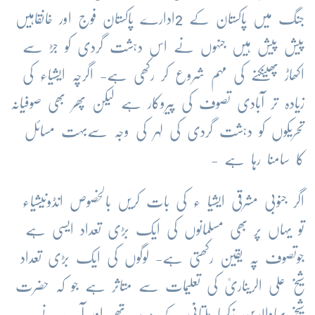
جنگ میں پاکستان کے 2ادارے پاکستان فوج اور خانقاہیں
پیش پیش ہیں جنہوں نے اس دہشت گردی کو جڑ سے
اکھاڑ پھینکنے کی مہم شروع کر رکھی ہے- اگرچہ ایشیاء کی
زیادہ تر آبادی تصوف کی پیروکار ہے لیکن پھر بھی صوفیانہ
تحریکوں کو دہشت گردی کی لہر کی وجہ سےبہت مسائل
کا سامنا رہا ہے -
اگر جنوبی مشرقی ایشیا ء کی بات کریں بالخصوص انڈونیشیاء
تو یہاں پر بھی مسلمانوں کی ایک بڑی تعداد ایسی ہے
جوتصوف پہ یقین رکھتی ہے- لوگوں کی ایک بڑی تعداد
شیخ علی الریناریؒ کی تعلیمات سے متاثر ہے جو کہ حضرت
شیخ بہاوالدین زکریا ملتانیؒ کے مرید تھے اور آپ نے