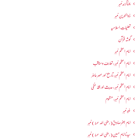
جوناگڑھ نمبر
ذوالنورین نمبر
تعلیماتِ اسلامیہ
گوشہ قرآن
امام اعظم نمبر
امام اعظم نمبر : تعارف و مناقب
امام اعظم نمبر: تاریخ اور عصرِ حاضر
امام اعظم نمبر : حدیث اور فقہ حنفی
امام اعظم نمبر: منظوم
غزہ نمبر
امام جعفرصادق(رضی اللہ عنہ) نمبر
سیدنا امام حسین(رضی اللہ عنہ) نمبر