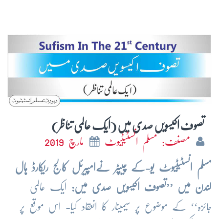
تصوف اکیسویں صدی میں (ایک عالمی تناظر)
مصنف: مسلم انسٹیٹیوٹ
مارچ 2019
مسلم انسٹیٹیوٹ یو-کے چیپٹر نےامپیرئل کالج ریکارڈ ہال
لندن میں ’’تصوف اکیسویں صدی میں:
ایک عالمی
جائزہ‘‘ کے موضوع پر سیمینار کا انعقاد کیا- اس موقع پر