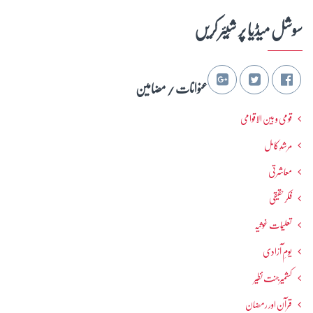
سوشل میڈیا پر شِیئر کریں
عنوانات / مضامین
قومی و بین الاقوامی
مرشدِ کامل
معاشرتی
فکرحقیقی
تعلیمات غوثیہ
یومِ آزادی
کشمیرجنت نظیر
قرآن اور رمضان