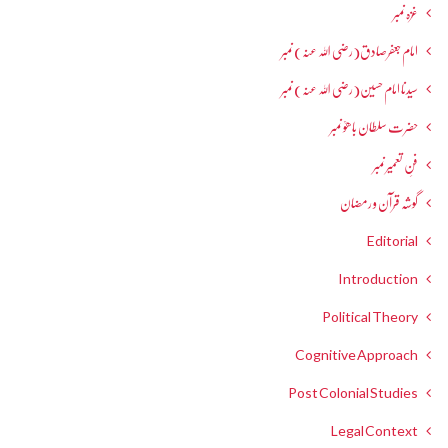
غزہ نمبر
امام جعفرصادق(رضی اللہ عنہ) نمبر
سیدنا امام حسین(رضی اللہ عنہ) نمبر
حضرت سلطان باھوؒ نمبر
فنِ تعمیر نمبر
گوشہ قرآن و رمضان
Editorial
Introduction
Political Theory
Cognitive Approach
Post Colonial Studies
Legal Context