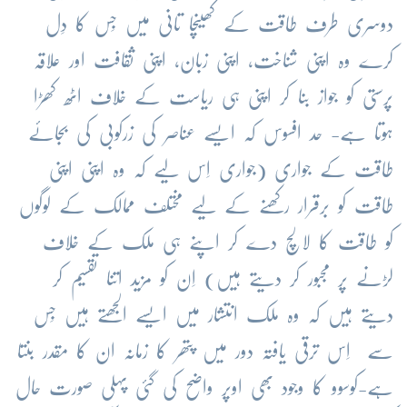
دوسری طرف طاقت کے کھینچا تانی میں جِس کا دِل
کرے وہ اپنی شناخت، اپنی زبان، اپنی ثقافت اور علاقہ
پرستی کو جواز بنا کر اپنی ہی ریاست کے خلاف اٹھ کھڑا
ہوتا ہے- حد افسوس کہ ایسے عناصر کی زرکوبی کی بجائے
طاقت کے جواری (جواری اِس لیے کہ وہ اپنی اپنی
طاقت کو برقرار رکھنے کے لیے مختلف ممالک کے لوگوں
کو طاقت کا لالچ دے کر اپنے ہی ملک کے خلاف
لڑنے پر مجبور کر دیتے ہیں) اِن کو مزید اتنا تقسیم کر
دیتے ہیں کہ وہ ملک انتشار میں ایسے الجھتے ہیں جِس
سے اِس ترقی یافتہ دور میں پتھر کا زمانہ ان کا مقدر بنتا
ہے-کوسوو کا وجود بھی اوپر واضح کی گئی پہلی صورت حال