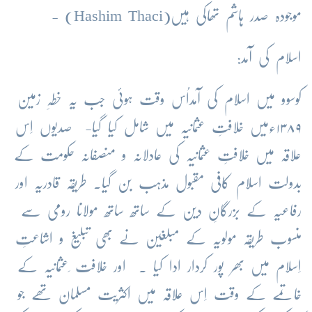
موجودہ صدر ہاشم تھاکی ہیں(
Hashim Thaci
) -
اسلام کی آمد:
کوسوو میں اسلام کی آمداُس وقت ہوئی جب یہ خطہِ زمین
۱۳۸۹ءمیں خلافتِ عثمانیہ میں شامل کیا گیا- صدیوں اِس
علاقہ میں خلافتِ عثمانیہ کی عادلانہ و منصفانہ حکومت کے
بدولت اسلام کافی مقبول مذہب بن گیا۔ طریقہ قادریہ اور
رفاعیہ کے بزرگانِ دین کے ساتھ ساتھ مولانا رومی سے
منسوب طریقہ مولویہ کے مبلغین نے بھی تبلیغ و اشاعتِ
اِسلام میں بھر پور کردار ادا کیا ۔ اور خلافت ِعثمانیہ کے
خاتمے کے وقت اِس علاقہ میں اکثریت مسلمان تھے جو