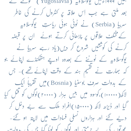
ہمیں ۱۹۹۹ءمیں یوگوسلاویہ (
Yugoslavia
) ٹوٹنے کے
بعد ملتی ہے جب اِس علاقہ پر کنٹرول کرنے کی خاطر
سربیا (
Serbia
) نے ٹوٹی ہوئی ریاستِ یوگوسلاویہ
کےمختلف علاقوں پر چڑھائی کرتے ہوئے ان پر قبضہ
کرنے کی کوششیں شروع کر دیں(یاد رہے سربیا نے
یوگوسلاویہ کے ٹوٹنے کے بعدوہ اوچے ہتھکنڈے اپنائے جو
کہ بھارت نے تقسیمِ ہند کے وقت اپنائےتھے)- جِس
کے بدولت صرف بوسنیا (
Bosnia
)میں تقریباً ایک
لاکھ(۱۰۰۰۰۰)،کوسوو میں بیس ہزار (۲۰۰۰۰)لوگوں کو قتل کیا
گیا اور ڈیڑھ لاکھ (۱۵۰۰۰۰)افراد ملک سے بے دخل کر
دیے گئے اور ہزاروں نسلی فسادات میں لاپتہ ہو گئے-
عورتوں کی بے حرمتی اور لوگوں کو لوٹا گیا جِس کی بدولت