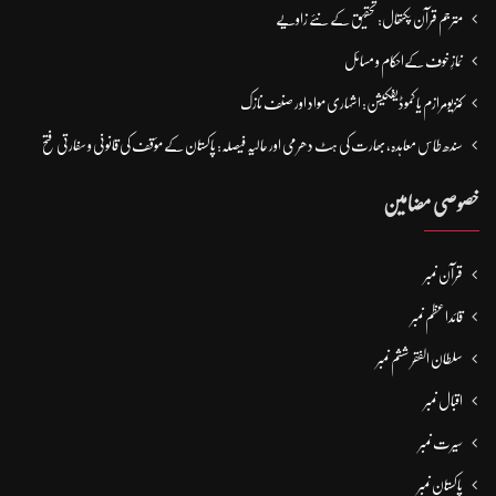
مترجم قرآن پکتھال: تحقیق کے نئے زاویے
نمازِ خوف کےاحکام و مسائل
کنزیومرازم یا کموڈیفکیشن: اشہاری مواد اور صنف نازک
سندھ طاس معاہدہ، بھارت کی ہٹ دھرمی اور حالیہ فیصلہ: پاکستان کے مؤقف کی قانونی و سفارتی فتح
خصوصی مضامین
قرآن نمبر
قائداعظم نمبر
سلطان الفقر ششم نمبر
اقبال نمبر
سیرت نمبر
پاکستان نمبر