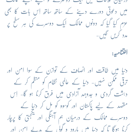
میں دعوتی دورے دینے کے ساتھ ساتھ اِس بات کا بھی
عزم کیا گیا کہ دونوں ممالک ایک دوسرے کی ہر سطح پر
مدد کریں گیں-
اختتامیہ:
دنیا میں طاقت اور انصاف کے توازن کے سوا امن اور
ترقی ممکن نہیں- دنیا کے عالمی نظام کو منظم کر کے
دہشت گردی و جدوجہدِ آزادی میں فرق کرنا ہو گا- اِس
مقصد کے لیے پاکستان اور کوسوو کو مل کر دنیا کے
دوسرے ممالک کے درمیان ہم آہنگی اور یکجہتی کا پرچار
کرنا ہوگا تا کہ دنیا میں بارود و گولی کے بدلے امن اور