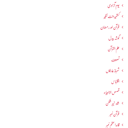
یومِ آزادی
کشمیرجنت نظیر
قرآن اور رمضان
گوشہ بیدل
علم القرآن
تصوف
شھبازِ عارفاں
اقتباس
قصص الانبیاء
شاہ خیبر شکن
قرآن نمبر
قائداعظم نمبر