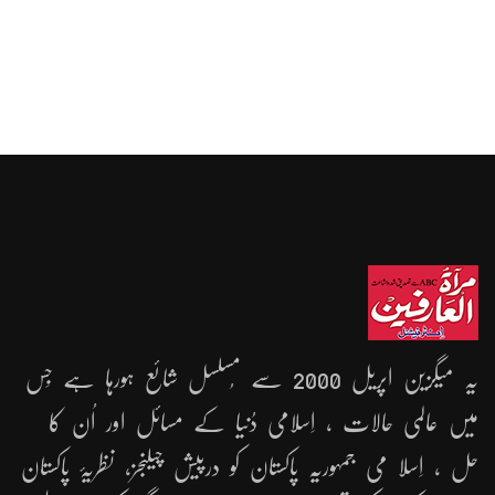
یہ میگزین اپریل 2000 سے مُسلسل شائع ہورہا ہے جِس
میں عالمی حالات ، اِسلامی دُنیا کے مسائل اور اُن کا
حل ، اِسلا می جمہوریّہ پاکستان کو درپیش چیلنجز، نظریۂ پاکستان