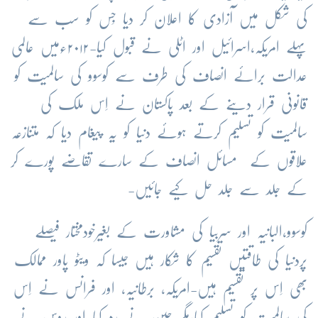
کی شکل میں آزادی کا اعلان کر دیا جِس کو سب سے
پہلے امریکہ،اسرائیل اور اٹلی نے قبول کیا-۲۰۱۲ءمیں عالمی
عدالت برائے انصاف کی طرف سے کوسوو کی سالمیت کو
قانونی قرار دینے کے بعد پاکستان نے اِس ملک کی
سالمیت کو تسلیم کرتے ہوئے دنیا کو یہ پیغام دیا کہ متنازعہ
علاقوں کے مسائل انصاف کے سارے تقاضے پورے کر
کے جلد سے جلد حل کیے جائیں-
کوسوو،البانیہ اور سربیا کی مشاورت کے بغیرخودمختار فیصلے
پردنیا کی طاقتیں تقسیم کا شکار ہیں جیسا کہ ویٹو پاور ممالک
بھی اِس پر تقسیم ہیں-امریکہ، برطانیہ، اور فرانس نے اِس
کی سالمیت کو تسلیم کیا،مگر چین نے رد کیا اور روس نے