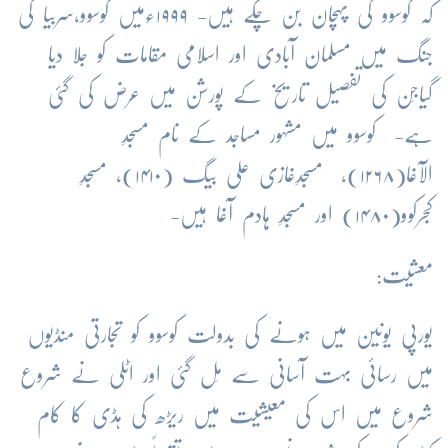
کہ کوسوو کی پہچان بن چکے ہیں- ۱۹۹۹ءمیں کوسوو،سربیا کی
جنگ میں مسلمان آبادی اور اسلامی مقامات کو جلا دیا
گیاجِن کی تفصیل تاریخ کے پورشن میں عرض کی گئی
ہے- کوسوو میں مشہور مساجد کے نام مسجدِ
الآغا(۱۲۶۸)، مسجدِغازی علی بیگ (۱۴۱۰)، مسجدِ
کجرکوو(۱۴۸۰) اور مسجدِ ہادم آغا ہیں-
معشیت:
یورپی یونین میں ہونے کی بدولت کوسوو کو تجارتی منڈیوں
میں رسائی بہت آسانی سے مِل گئی اور اٹلی نے شروع
شروع میں اس کی معیشیت میں ریڑھ کی ہڈی کا کام