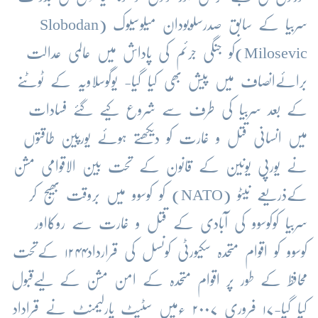
سربیا کے سابق صدرسلوبودان میلوسیوک (
Slobodan
Milosevic
)کو جنگی جرئم کی پاداش میں عالمی عدالت
برائےانصاف میں پیش بھی کیا گیا- یوگوسلاویہ کے ٹوٹنے
کے بعد سربیا کی طرف سے شروع کیے گئے فسادات
میں انسانی قتل و غارت کو دیکھتے ہوئے یورپین طاقتوں
نے یورپی یونین کے قانون کے تحت بین الاقوامی مشن
کےذریعے نیٹو (
NATO
) کو کوسوو میں بروقت بھیج کر
سربیا کوکوسوو کی آبادی کے قتل و غارت سے روکااور
کوسوو کو اقوام متحدہ سکیورٹی کونسل کی قرارداد۱۲۴۴ کےتحت
محافظ کے طور پر اقوام متحدہ کے امن مشن کے لیےقبول
کیا گیا-۱۷ فروری ۲۰۰۷ ءمیں سٹیٹ پارلیمنٹ نے قراداد