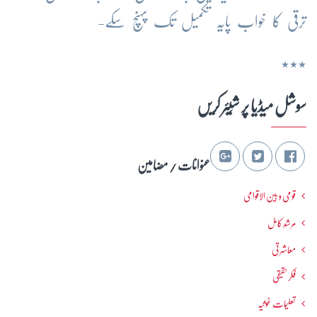
ترقی کا خواب پایہ تکمیل تک پہنچ سکے-
٭٭٭
سوشل میڈیا پر شِیئر کریں
عنوانات / مضامین
قومی و بین الاقوامی
مرشدِ کامل
معاشرتی
فکرحقیقی
تعلیمات غوثیہ