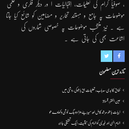
، صوفیأ کرام کی تعلیمات، اِقبالیات ا ور دیگر فکری و علمی
موضوعات پہ جامع و مُستند تحاریر و مضامین کو شائع کیا جاتا
ہے ۔ نیز منتخب موضوعات پہ خصوصی شماروں کی
اشاعت بھی کی جاتی ہے ۔
تازہ ترین مضمون
نفاق کاابدی سدِباب: تعلیمات حق باھُو کی روشنی میں
عین الفقر: قسط7
ابیات باھوؒ: مُرشد کامِل اوہ سہیڑیئے جہڑا دو جگ خُوشی وِکھاوے ھو
الہامِ الہٰی اور غیر نبی کو الہام کی حیثیت: ایک تحقیقی جائزہ