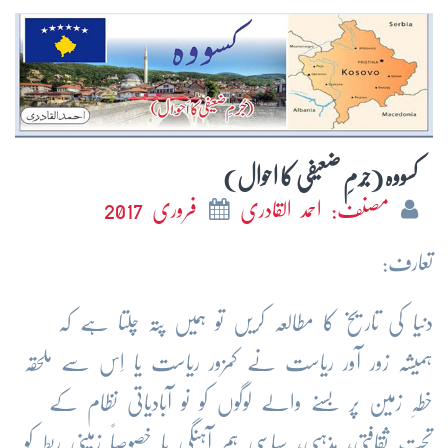
کسووہ (جُرمِ ضعیفی کا احوال)
مصنف: احمد القادری
فروری 2017
تعارف:
دنیا کی تاریخ کا مطالعہ کریں تو ہمیں پتہ چلتا ہے کہ
ہمیشہ زور آور ریاست نے کمزور ریاست یا اِس سے ملحقہ
خطہِ زمین پر بسنے والے لوگوں کو نو آبادیاتی نظام کے
تحت ثقافتی، مذہبی، سیاسی ہم آہنگی یا خصوصاً زمینی ربط کو