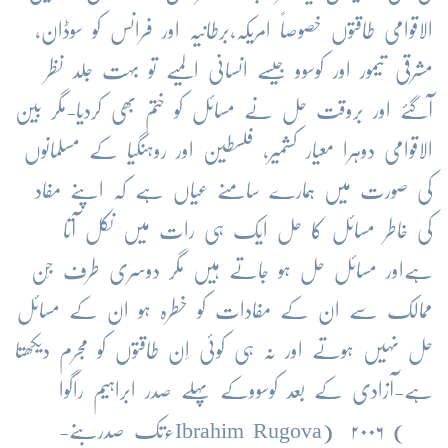
الاقوامی طاقتوں خصوصاً امریکہ،برطانیہ اور فرانس کو سوڈان،
مشرقی تیمور اور کوسوو جیسے انسانی المیے تو بہت جلد نظر
آگئے اور بروقت حل نے مسائل کو ختم بھی کردیا-مگر بین
الاقوامی دوہرا معیار کشمیر، فلسطین اور روہنگیا کے مسلمانوں
کی صورت میں ہمارے سامنے عیاں ہے کہ اپنے مفاد
کی خاطر مسائل کا حل ایک ہی رات میں نکل آتا
ہےاور مسائل حل ہو جاتے ہیں مگر دوسری طرف جِن
ممالک سے ان کے مفادات کو خطرہ ہو ان کے مسائل
حل نہیں ہوتے اور نہ ہی کوئی اِن طاقتوں کو مجرم دیکھتا
ہے-آزادی کے بعد کوسووکے پہلے صدر ابراہیم راگوا
)
Ibrahim Rugova
) ۲۰۰۶ءتک صدربنے-