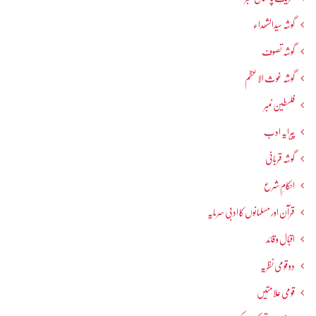
گوشہ سیدالشھداء
گوشہ تصوف
گوشہ غوث الاعظم
فلسطین نمبر
پیرایہ ادب
گوشہ قربانی
احکامِ شرع
قرآن اور مسلمانوں کا ادبی سرمایہ
اقبال و قائد
دو قومی نظریہ
قومی علامتیں