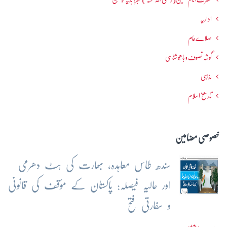
اداریہ
صلاےعام
گوشہ تصوف و باھُو شناسی
مذہبی
تاریخ اسلام
خصوصی مضامین
سندھ طاس معاہدہ، بھارت کی ہٹ دھرمی
اور حالیہ فیصلہ: پاکستان کے مؤقف کی قانونی
و سفارتی فتح