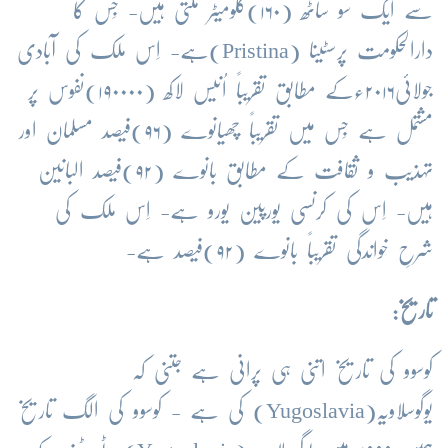
سے ایک سو ساٹھ (۱۶۰)کلومیٹر ملتی ہیں- جِس کا
دارالحکومت پرسٹینا (
Pristina
)ہے- اِس ملک کی آبادی
جولائی۲۰۱۶ءکے مطابق تقریباً اُنیس لاکھ (۱۹۰۰۰۰)نفوس پر
مشتمل ہے جِس میں تقریباً چھیانوے (۹۶)فیصد مسلمان اور
تہذیب و ثقافت کے مطابق بانوے (۹۲)فیصد البانین
ہیں- اِس کی کرنسی یورپین یورو ہے- اِس ملک کی
شرحِ خواندگی تقریباً بانوے (۹۲)فیصد ہے-
تاریخ:
کوسوو کی تاریخ اتنی ہی پرانی ہے جتنی کہ
یوگوسلاویہ(
Yugoslavia
) کی ہے - کوسوو کی الگ تاریخ