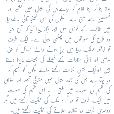
جواز بنا کر اپنا غلام کر لیا
ہے
جِس کی مثال ہمیں کشمیر اور
فلسطین سے ملتی ہے- مُلکوں کی اِس کھینچا تانی نےدنیا
میں طاقت کے توازن میں ایسا بگاڑ پیدا کیا کہ آج دنیا
دو طرح کی صورتحال میں پھنسی ہوئی ہے- ایک طرف
تو طاقتور ممالک دنیا میں برپا ہونے والے مسائل کو اپنی
مرضی اور ذاتی مفادات کے فیصلے کی بھینٹ چڑھا دیتے
ہیں اورایک جیسی شناخت رکھنے والے لوگوں کو تقسیم کر
دیا جاتا ہے جِس کی
زندہ
مثال ہمیں مشرقی تیمور اور سوڈان
کی تقسیم کی صورت میں ملتی ہے-اِس تقسیم کی صورت
میں ایک طرف تو وہ آزاد ملک کی حیثیت رکھتے ہیں مگر
دوسری طرف وہ متنازعہ علاقے کی حیثیت رکھتے ہیں-