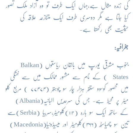
کی زندہ مثال ہے،جہاں ایک طرف تو وہ آزاد ملک تصور
کیا جاتا ہے مگر دوسری طرف ایک متنازعہ علاقہ کی
حیثیت بھی رکھتا ہے-
جغرافیہ:
جنوب مشرقی یورپ میں بالقان ریاستوں (
Balkan
States
) کے نام سے مشہور ممالک میں سے خشکی
میں محصور کوسوو ستتّر ہزار چار سو چوہتّر (۷۷۴۷۴ ) مربع کلو
میٹر پر محیط ہے- جِس کی سرحدیں البانیہ(
Albania
)
کے ساتھ ایک سو بارہ (۱۱۲)کلومیٹر،سربیا (
Serbia
)سے
تین سو چھیاسٹھ (۳۶۶)کلومیٹر اور میسیڈونیا
(Macedonia)