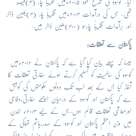
کیا- کوسوو کی شرح نمود ۲۰۱۵ءمیں تقریباً چار (۴)فیصد
تھی- جِس کی درآمدات ۲۰۱۴ءمیں تقریباً چار (۴)بلین ڈالر
اور برآمدات تقریباً چارسو (۴۰۰)ملین ڈالر ہیں-
پاکستان سے تعلقات:
جیسا کہ پہلے بیان کیا گیا ہے کہ پاکستان نے ۲۰۱۲ءمیں
کوسوو کی سالمیت کو تسلیم کرتے ہوئے سفارتی تعلقات کا
آغاز کیا جِس کے بعد اب تک دونوں حکومتوں کی کوشش
ہے کہ پاکستان اور کوسوو کے درمیان اچھے سفارتی،دفاعی
اورمعاشی تعلقات قائم ہوں-جِس کے لیے ۲۰۱۳ء لندن
میں
وزیر اعظم پاکستان
اور کوسوو کے صدر،ہاشم تھاکی کے
درمیان ملاقات میں ایک دوسرے کو اپنے اپنے ممالک