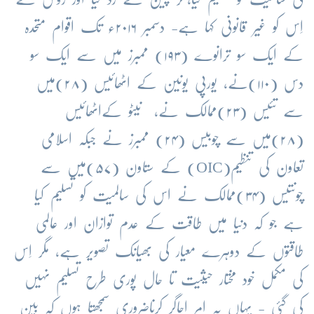
اِس کو غیر قانونی کہا ہے- دسمبر ۲۰۱۶ء تک اقوام متحدہ
کے ایک سو ترانوے (۱۹۳) ممبرز میں سے ایک سو
دس (۱۱۰)نے، یورپی یونین کے اٹھائیس (۲۸)میں
سے تئیس (۲۳)ممالک نے، نیٹو کےاٹھائیس
(۲۸)میں سے چوبیس (۲۴) ممبرز نے جبکہ اسلامی
تعاون کی تنظیم(
OIC
) کے ستاون (۵۷)میں سے
چونتیس (۳۴)ممالک نے اس کی سالمیت کو تسلیم کیا
ہے جو کہ دنیا میں طاقت کے عدم توازان اور عالمی
طاقتوں کے دوہرے معیار کی بھیانک تصویر ہے، مگر اِس
کی مکمل خود مختار حیثیت تا حال پوری طرح تسلیم نہیں
کی گئی - یہاں یہ امر اجاگر کرناضروری سمجھتا ہوں کہ بین