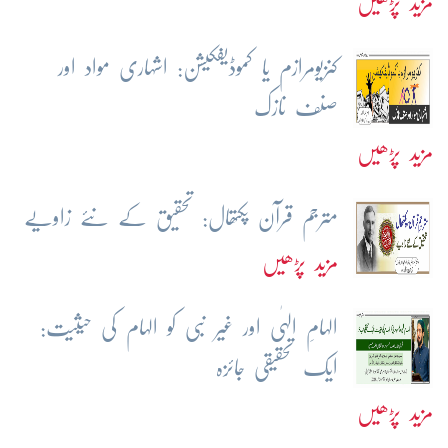
مزید پڑھیں
کنزیومرازم یا کموڈیفکیشن: اشہاری مواد اور
صنف نازک
مزید پڑھیں
مترجم قرآن پکتھال: تحقیق کے نئے زاویے
مزید پڑھیں
الہامِ الہٰی اور غیر نبی کو الہام کی حیثیت:
ایک تحقیقی جائزہ
مزید پڑھیں