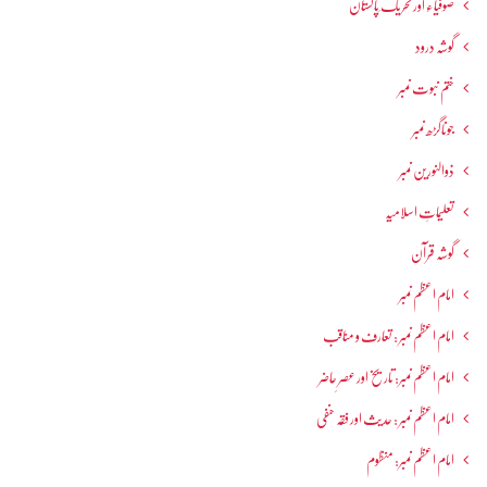
صوفیاء اور تحریک ِپاکستان
گوشہ درود
ختم نبوت نمبر
جوناگڑھ نمبر
ذوالنورین نمبر
تعلیماتِ اسلامیہ
گوشہ قرآن
امام اعظم نمبر
امام اعظم نمبر : تعارف و مناقب
امام اعظم نمبر: تاریخ اور عصرِ حاضر
امام اعظم نمبر : حدیث اور فقہ حنفی
امام اعظم نمبر: منظوم