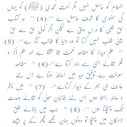
السلام کو حاصل نہیں مگر اُمت ِمحمدی (ﷺ) کو یہاں
کی حضوری کا شرف حاصل ہے ‘‘-(4) ’’ ہر کتاب
حق طلبی کا درس دیتی ہے لیکن اگر کوئی حق سے حق
بینی طلب نہیں کرتا تو وہ دنیا کا طالب کتا ہے‘‘- (5)
’’ علمِ دیدار کا مطالعہ نعمت ِلقا بخشتا ہے اور علمِ ذکر و
فکر لقائے الٰہی سے دُور کرتا ہے‘‘-(6) ’’ مطالعۂ
معرفت سے توفیقِ دید میں اضافہ ہوتا ہے اِس لئے
عارف جی بھر کے دیدار کرتاہے‘‘- (7) ’’ مَیں ناظر
و حاضر راہنما ہوں اِس لئے طالبانِ مولیٰ کو لقائے وحدت
تک پہنچاتا ہوں ‘‘- (8) ’’ جب مَیں بالائے خَلق
لامکان میں پہنچا تو دونوں جہان مجھے مچھر کے پَر جیسے