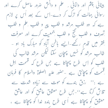
بینائی ٔچشم اور دانائی ٔ علم و دانش ضرور حاصل کرے اور
رسوائی ٔجہالت کو ترک کر دے-اِس کے بعد اُس پر لازم
ہے کہ وہ طلب ِمرشد و طلب ِپیر و طلب ِعلم و طلب
ِتصرف و طلب ِگنج و طلب ِجمعیت کرے اور معرفت
ِفقر میں قدم رکھے-ایسے باطن آباد کو مبارک باد ہو -
طالب مرشد کو نہیں پہچان سکتا لیکن مرشد طالب کی
طلب کو اِس طرح پہچانتا ہے جس طرح کہ قسمت اہل
ِقسمت کو پہچانتی ہے -حضور علیہ الصلوٰۃ والسلام کا فرمان
ہے :’’ رزق بندے کو موت سے زیادہ شدت سے
تلاش کرتا ہے‘‘-جس طرح معشوق عاشق کو اور عاشق
معشوق کو پہچانتا ہے اُسی طرح بندہ خدا کو پہچانتا ہے ،