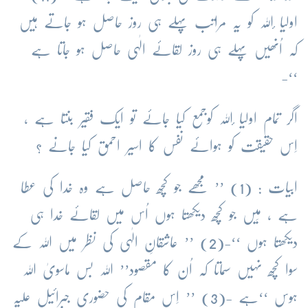
اولیا ٔاللہ کو یہ مراتب پہلے ہی روز حاصل ہو جاتے ہیں
کہ اُنھیں پہلے ہی روز لقائے الٰہی حاصل ہو جاتا ہے
‘‘-
اگر تمام اولیا ٔاللہ کوجمع کیا جائے تو ایک فقیر بنتا ہے ،
اِس حقیقت کو ہوائے نفس کا اسیر احمق کیا جانے ؟
ابیات : (1) ’’ مجھے جو کچھ حاصل ہے وہ خدا کی عطا
ہے ، مَیں جو کچھ دیکھتا ہوں اُس میں لقائے خدا ہی
دیکھتا ہوں ‘‘-(2) ’’ عاشقانِ الٰہی کی نظر میں اللہ کے
سوا کچھ نہیں سماتا کہ اُن کا مقصود’’ اللہ بس ماسویٰ اللہ
ہوس ‘‘ہے -(3) ’’ اِس مقام کی حضوری جبرائیل علیہ