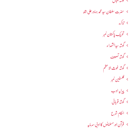
گوشہ اقبال
حضرت سلطان سید محمد بہادرعلی شاہ
تذکرہ
تحریکِ پاکستان نمبر
گوشہ سیدالشھداء
گوشہ تصوف
گوشہ غوث الاعظم
فلسطین نمبر
پیرایہ ادب
گوشہ قربانی
احکامِ شرع
قرآن اور مسلمانوں کا ادبی سرمایہ