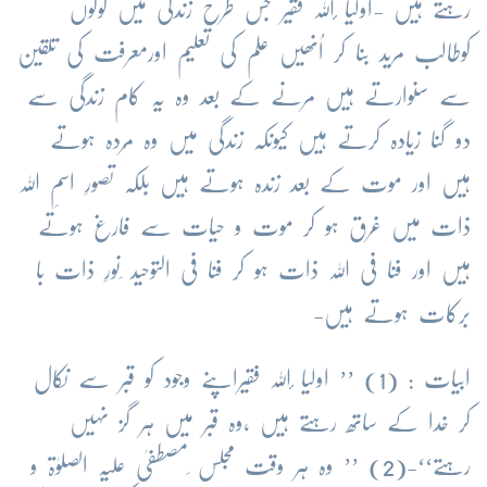
رہتے ہیں -اولیا ٔاللہ فقیر جس طرح زندگی میں لوگوں
کوطالب مرید بنا کر اُنھیں علم کی تعلیم اورمعرفت کی تلقین
سے سنوارتے ہیں مرنے کے بعد وہ یہ کام زندگی سے
دو گنا زیادہ کرتے ہیں کیونکہ زندگی میں وہ مُردہ ہوتے
ہیں اور موت کے بعد زندہ ہوتے ہیں بلکہ تصورِ اسمِ اللہ
ذات میں غرق ہو کر موت و حیات سے فارغ ہوتے
ہیں اور فنا فی اللہ ذات ہو کر فنا فی التوحید ِنورِ ذات با
برکات ہوتے ہیں-
ابیات : (1) ’’ اولیا ٔاللہ فقیراپنے وجود کو قبر سے نکال
کر خدا کے ساتھ رہتے ہیں ،وہ قبر میں ہر گز نہیں
رہتے‘‘-(2) ’’ وہ ہر وقت مجلس ِمصطفیٰ علیہ الصلوٰۃ و