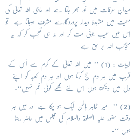
میدانِ عرفات میں نور بھر جاتا ہے اور حاجی اللہ تعالیٰ کی
معیت میں مشاہدۂ دیدارِ پروردگارسے مشرف ہوجاتا ہے -تُو
اِس میں عیب جوئی مت کر اور نہ ہی تعجب کر کہ یہ
منجانب اللہ بر حق ہے -
ابیات : (1) ’’ مَیں اللہ تعالیٰ کے کرم سے اُس کے
قرب میں ہر دم حج کرتا ہوں اور ہر دم کعبہ کو اپنے
دل میں دیکھتا ہوں اِس لئے مجھے کوئی غم نہیں‘‘-
(2) ’’ میرا ظاہر باطن ایک ہو چکا ہے اور مَیں ہر
وقت حضور علیہ الصلوٰۃ والسلام کی مجلس میں حاضر رہتا
ہوں ‘‘-