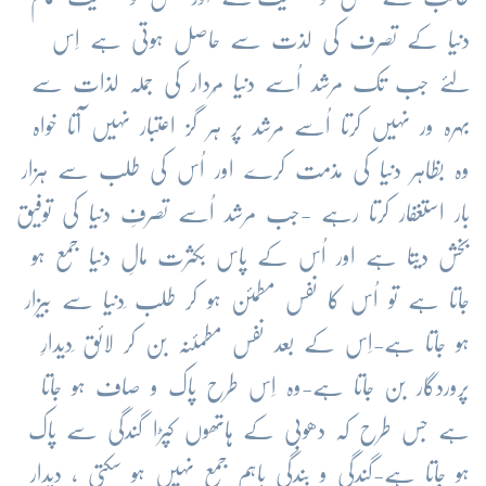
دنیا کے تصرف کی لذت سے حاصل ہوتی ہے اِس
لئے جب تک مرشد اُسے دنیا مُردار کی جملہ لذات سے
بہرہ ور نہیں کرتا اُسے مرشد پر ہر گز اعتبار نہیں آتا خواہ
وہ بظاہر دنیا کی مذمت کرے اور اُس کی طلب سے ہزار
بار استغفار کرتا رہے -جب مرشد اُسے تصرفِ دنیا کی توفیق
بخش دیتا ہے اور اُس کے پاس بکثرت مالِ دنیا جمع ہو
جاتا ہے تو اُس کا نفس مطمئن ہو کر طلب ِدنیا سے بیزار
ہو جاتا ہے-اِس کے بعد نفس
مطمئنہ
بن کر لائق ِدیدارِ
پروردگار بن جاتا ہے-وہ اِس طرح پاک و صاف ہو جاتا
ہے جس طرح کہ دھوبی کے ہاتھوں کپڑا گندگی سے پاک
ہو جاتا ہے-گندگی و بندگی باہم جمع نہیں ہو سکتی ، دیدار