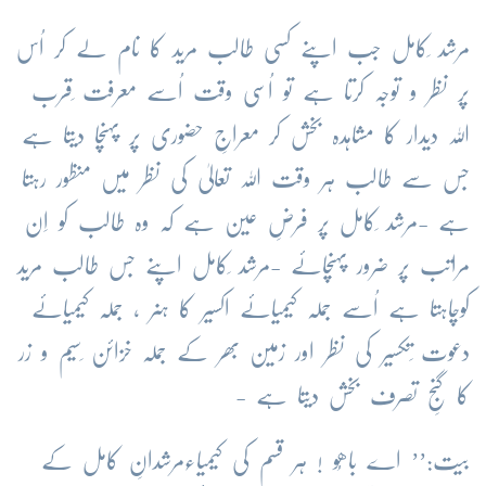
مرشد ِکامل جب اپنے کسی طالب مرید کا نام لے کر اُس
پر نظر و توجہ کرتا ہے تو اُسی وقت اُسے معرفت ِقرب
اللہ دیدار کا مشاہدہ بخش کر معراجِ حضوری پر پہنچا دیتا ہے
جس سے طالب ہر وقت اللہ تعالیٰ کی نظر میں منظور رہتا
ہے -مرشد ِکامل پر فرضِ عین ہے کہ وہ طالب کو اِن
مراتب پر ضرور پہنچائے -مرشد ِکامل اپنے جس طالب مرید
کوچاہتا ہے اُسے جملہ کیمیائے اکسیر کا ہنر ، جملہ کیمیائے
دعوت ِتکسیر کی نظر اور زمین بھر کے جملہ خزائن ِسیم و زر
کا گنجِ تصرف بخش دیتا ہے -
بیت:’’ اے باھُو ! ہر قسم کی کیمیاءمرشدانِ کامل کے