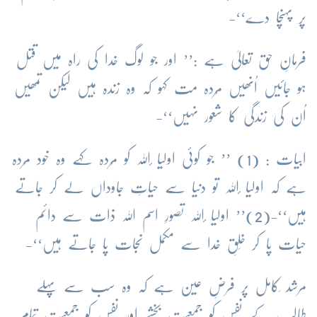
پر پہنچا دے‘‘-
فرمانِ حق تعالیٰ ہے :’’ اور جو لوگ خدا کی راہ میں قتل
ہو جائیں اُنھیں مُردہ مت کہو کہ وہ زندہ ہیں لیکن تمھیں
اُن کی زندگی کا شعور نہیں‘‘-
ابیات : (1) ’’ جو کوئی اولیا ٔاللہ کو مُردہ کہے وہ خود مُردہ
ہے کہ اولیا ٔاللہ تو دنیا سے حیاتِ جاوداں لے کر جاتے
ہیں‘‘-(2)’’ اولیا ٔاللہ تصورِ اسم اللہ ذات سے دائم
حیات پا کر خَلقِ خدا سے مکمل نجات پا جاتے ہیں‘‘-
مرشد ِکامل پر فرضِ عین ہے کہ وہ سب سے پہلے
طالب کے نفس کو جمعیت بخشے اور نفس کو جمعیت تمام