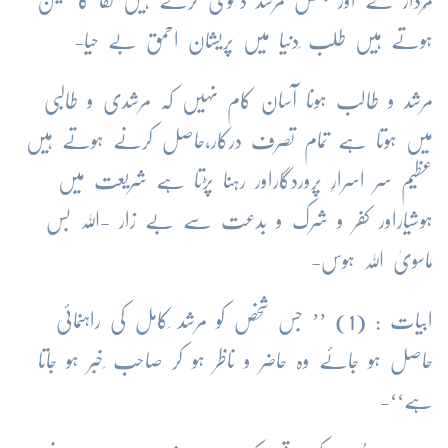
مُردار کے اور بعض مرشد دعویٰ کرتے ہیں لقا کا لیکن
ہوتے ہیں طلب ِدنیا میں پریشان احمق بے حیا-
مرشد و طالب ہونا آسان کام نہیں کہ مرشدی و طالبی
میں ہوتا ہے تمام تصرف درکار،حاصل کرنے ہوتے ہیں
عظیم سر اسرارِ پروردگاراور رہنا پڑتا ہے شریعت میں
ہوشیاراور کفر و شرک و بدعت سے بے زار -اللہ بس
ماسویٰ اللہ ہوس-
ابیات : (1) ’’ جس شخص کو مرشد ِکامل کی راہنمائی
حاصل ہو جائے وہ حاضر و ناظر ہو کر صاحب ِخبر ہو جاتا
ہے‘‘-