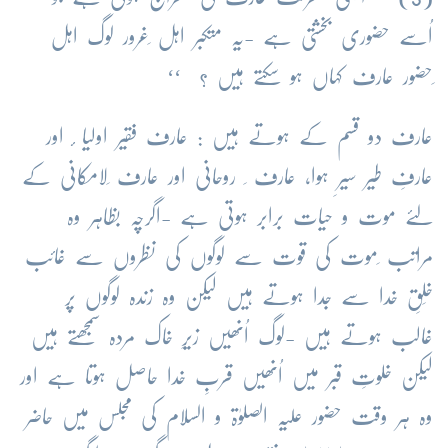
اُسے حضوری بخشتی ہے -یہ متکبر اہل ِغرور لوگ اہل
ِحضور عارف کہاں ہو سکتے ہیں ؟ ‘‘
عارف دو قسم کے ہوتے ہیں : عارف فقیر اولیا ٔ اور
عارفِ طیر سیرِ ہوا، عارف ِ روحانی اور عارف ِلامکانی کے
لئے موت و حیات برابر ہوتی ہے -اگرچہ بظاہر وہ
مراتب ِموت کی قوت سے لوگوں کی نظروں سے غائب
خَلقِ خدا سے جدا ہوتے ہیں لیکن وہ زندہ لوگوں پر
غالب ہوتے ہیں -لوگ اُنھیں زیرِ خاک مردہ سمجھتے ہیں
لیکن خلوتِ قبر میں اُنھیں قربِ خدا حاصل ہوتا ہے اور
وہ ہر وقت حضور علیہ الصلوٰۃ و السلام کی مجلس میں حاضر