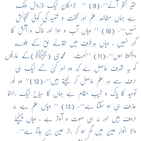
حقیر نظر آئے‘‘-(9) ’’ لامکان ایک لازوال ملک
ہے جہاں مطالعۂ علم اور گفت و شنید کی کوئی
گنجائش
نہیں‘‘- (10) ’’ وہاں آب و ہوا اور خاک و آتش کا
گزر نہیں ، وہاں ہرطرف مَیں لقائے حق کے جلوے
دیکھتا ہوں‘‘-(11) ’’اُمت ِ محمدی (ﷺ)کے عارفوں
کو یہ شرف حاصل ہے کہ وہ امرِ کُنْ کے ایک ہی
حرف سے ہر علم حاصل کر لیتے ہیں‘‘-(12)’’ وہ نورِ
توحید کا پاک و طیب مقام ہے جہاں کا سیاح ایک راہنما
عارف ہی ہو سکتا ہے‘‘- (13) ’’ وہاں علم
ہے نہ
حروف ہیں اور نہ ہی صوت و آواز ہے ، وہاں پہنچنے
والا انوارِ عین میں گم ہو کر رازِ عین بن جاتا ہے‘‘-