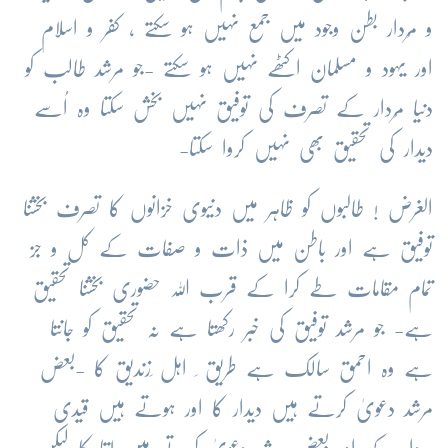
و مُردار بطن وجود میں جمع نہیں ہو سکتے ، کفر و اسلام
اور یہود و مسلمان اکٹھے نہیں ہو سکتے -جو مرشد طالب کو
دنیا مُردار کے تصرف کی توفیق نہیں بخش سکتا وہ اُسے
دیدار کی تحقیق بھی نہیں کروا سکتا-
الغرض ! طالبوں کو ظاہر میں دنیوی خزانوں کا تصرف بخشنا
توفیق ہے اور باطن میں ذات و صفات کے کل و جز
تمام مقامات طے کرا کے قرب اللہ حضوری بخشنا تحقیق
ہے- جو مرشد توفیق کی خبر رکھتا ہے نہ تحقیق کو جانتا
ہے وہ احمق سالک ہے طریق ِ اہل ِزندیق کا -بعض
مرشد دعویٰ کرتے ہیں دیدار کا اور ہوتے ہیں قیدی