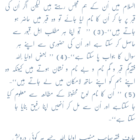
السلام میں اُن کے ہم مجلس رہتے ہیں لیکن اگر اُن کی
قبر پر جا کر اُن کا نام لیا جائے تو وہ قبر میں حاضر ہو
جاتے ہیں‘‘-(3) ’’ تُو اپنا ہر مطلب اہل ِقبور سے
حاصل کر سکتا
ہے اور اُن کی حضوری سے اپنے ہر
سوال کا جواب پا سکتا ہے‘‘-(4) ’’ بعض اولیا ٔاللہ
فقیرگم قبر و گم نام و بے نام و نشان ہوتے ہیں کیونکہ وہ
اپنے جسم کو اپنے ساتھ لامکان میں لے جاتے ہیں‘‘-
(5) ’’ اُن کا نام لوحِ محفوظ کے مطالعہ سے معلوم کیا
جا سکتاہے اور اُن سے مل کر اُنھیں اپنا رفیق بنایا جا
سکتا ہے‘‘-
عارف فقیرصاحب ِمنصب اولیا ٔاللہ جسے ہر کوئی درویش