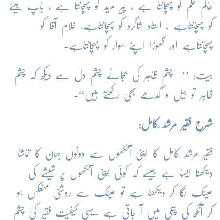
عالم علم کو پہچانتا ہے ، پیر مرید کو پہچانتا ہے ، باپ بیٹے
کو پہچانتاہے ، استاد شاگرد کو پہچانتاہے، غلام آقا کو
پہچانتاہے اور گھوڑا اپنے سوار کو پہچانتاہے-
بیت: ’’ چشمِ ظاہر کی بجائے چشمِ دل سے دیکھ کہ چشمِ
ظاہر تو بیل و گدھے بھی رکھتے ہیں‘‘-
شرحِ فقیر مرشد ِکامل:
فقیر مرشد ِکامل کا اپنی آنکھوں سے دونوں جہان کا تماشا
دیکھنا ایسا ہے جیسے کہ کوئی اپنی آنکھوں پر شیشے کی
عینک لگا کر دیکھتا ہے تو عینک سے روشنی منعکس ہو
کر آنکھ کی پتلی میں آ جاتی ہے -یہی کیفیت فقیر کی چشمِ