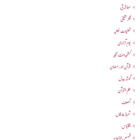
معاشرتی
فکرحقیقی
تعلیمات غوثیہ
یومِ آزادی
کشمیرجنت نظیر
قرآن اور رمضان
گوشہ بیدل
علم القرآن
تصوف
شھبازِ عارفاں
اقتباس
قصص الانبیاء