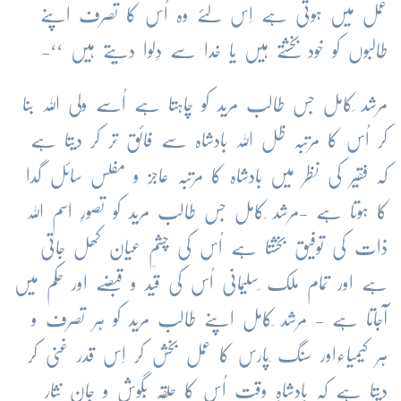
عمل میں ہوتی ہے اِس لئے وہ اُس کا تصرف اپنے
طالبوں کو خود بخشتے ہیں یا خدا سے دِلوا دیتے ہیں ‘‘-
مرشد ِکامل جس طالب مرید کو چاہتا ہے اُسے ولی اللہ بنا
کر اُس کا مرتبہ ظل اللہ بادشاہ سے فائق تر کر دیتا ہے
کہ فقیر کی نظر میں بادشاہ کا مرتبہ عاجز و مفلس سائل گدا
کا ہوتا ہے -مرشد ِکامل جس طالب مرید کو تصورِ اسم اللہ
ذات کی توفیق بخشتا ہے اُس کی چشمِ عیان کھل جاتی
ہے اور تمام ملک ِسلیمانی اُس کی قید و قبضے اور حکم میں
آجاتا ہے - مرشد ِکامل اپنے طالب مرید کو ہر تصرف و
ہر کیمیاءاور سنگ ِپارس کا عمل بخش کر اِس قدر غنی کر
دیتا ہے کہ بادشاہِ وقت اُس کا حلقہ بگوش و جان نثار