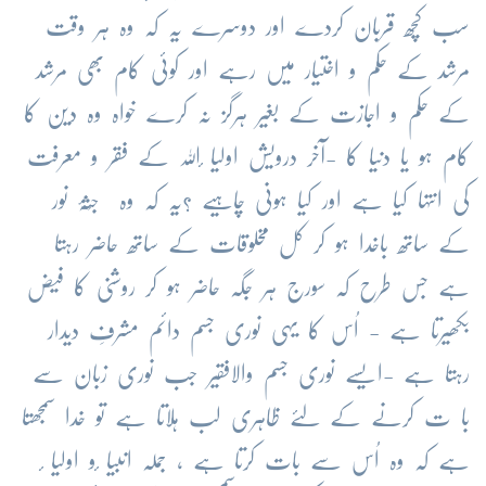
سب کچھ قربان کردے اور دوسرے یہ کہ وہ ہر وقت
مرشد کے حکم و اختیار میں رہے اور کوئی کام بھی مرشد
کے حکم و اجازت کے بغیر ہرگز نہ کرے خواہ وہ دین کا
کام ہو یا دنیا کا -آخر درویش اولیا ٔاللہ کے فقر و معرفت
کی انتہا کیا ہے اور کیا ہونی چاہیے ؟یہ کہ وہ جُثّۂ نور
کے ساتھ باخدا ہو کر کل مخلوقات کے ساتھ حاضر رہتا
ہے جس طرح کہ سورج ہر جگہ حاضر ہو کر روشنی کا فیض
بکھیرتا ہے - اُس کا یہی نوری جسم دائم مشرفِ دیدار
رہتا ہے -ایسے نوری جسم والافقیر جب نوری زبان سے
با ت کرنے کے لئے ظاہری لب ہلاتا ہے تو خدا سمجھتا
ہے کہ وہ اُس سے بات کرتا ہے ، جملہ انبیا ٔو اولیا ٔ