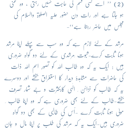
(2) ’’ اُسے کسی قسم کی حاجت نہیں رہتی ، وہ غنی
ہو جاتا ہے اور رات دن حضور علیہ الصلوٰۃ والسلام کی
مجلس میں حاضر رہتا ہے‘‘-
مرشد کے لئے لازم ہے کہ وہ سب سے پہلے اپنا مرشد
ہونا ثابت کرے-ثبوت ِمرشدی کے لئے دو گواہ ضروری
ہیں : ایک یہ کہ وہ طالب اللہ کو تصورِ اسم اللہ ذات
کی حاضرات سے مشاہدۂ دیدار کا استغراق بخشے اور دوسرے
یہ کہ طالب کو خزائن ِ الٰہی کابکثرت و بے شمار تصرف
بخشے-طالب کے لئے بھی ضروری ہے کہ وہ اپنا طالب ِ
مولیٰ ہونا ثابت کرے -اُس کی طالبی کے بھی دو گواہ
ضروری ہیں-ایک یہ کہ مرشد کی طلب پر اپنا مال و جان