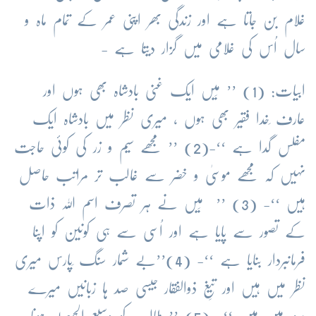
غلام بن جاتا ہے اور زندگی بھر اپنی عمر کے تمام ماہ و
سال اُس کی غلامی میں گزار دیتا ہے -
ابیات: (1) ’’ مَیں ایک غنی بادشاہ بھی ہوں اور
عارف ِخدا فقیر بھی ہوں ، میری نظر میں بادشاہ ایک
مفلس گدا ہے ‘‘-(2) ’’ مجھے سیم و زر کی کوئی حاجت
نہیں کہ مجھے موسیٰ و خضر سے غالب تر مراتب حاصل
ہیں ‘‘- (3) ’’ مَیں نے ہر تصرف اسم اللہ ذات
کے تصور سے پایا ہے اور اُسی سے ہی کونین کو اپنا
فرمانبردار بنایا ہے ‘‘- (4)’’بے شمار سنگ ِپارس میری
نظر میں ہیں اور تیغِ ذوالفقار جیسی صد ہا زبانیں میرے