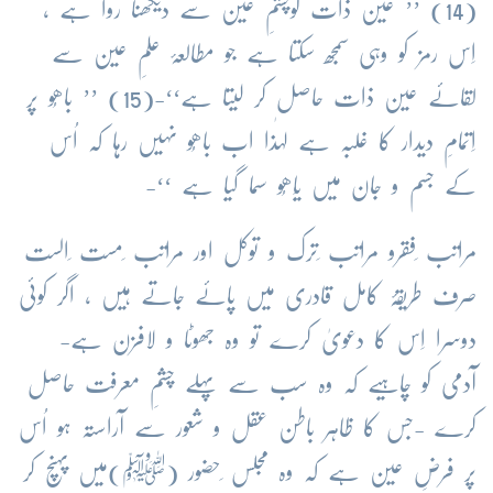
(14) ’’ عین ذات کوچشمِ عین سے دیکھنا روا ہے ،
اِس رمز کو وہی سمجھ سکتا ہے جو مطالعۂ علمِ عین سے
لقائے عین ذات حاصل کر لیتا ہے‘‘-(15) ’’ باھُو پر
اِتمامِ دیدار کا غلبہ ہے لہٰذا اب باھُو نہیں رہا کہ اُس
کے جسم و جان میں یَاھُو سما گیا ہے ‘‘-
مراتب ِفقرو مراتب ِترک و توکل اور مراتب ِمست ِالست
صرف طریقۂ کامل قادری میں پائے جاتے ہیں ، اگر کوئی
دوسرا اِس کا دعویٰ کرے تو وہ جھوٹا و لافزن ہے-
آدمی کو چاہیے کہ وہ سب سے پہلے چشمِ معرفت حاصل
کرے -جس کا ظاہر باطن عقل و شعور سے آراستہ ہو اُس
پر فرضِ عین ہے کہ وہ مجلس ِحضور (ﷺ)میں پہنچ کر