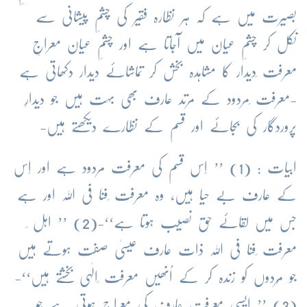
بصیرت میں ہے کہ ہر نظارہ فقیر کی چشمِ پیشانی سے
نکل کر چشمِ عیان میں آجاتا ہے اور چشمِ عیان معراجِ
معرفت ِدیدار کا مشاہدہ بخش کر تماشائے دیدار دکھاتی ہے
-معرفت ِمردود کے مرتد عارف بھی بہت ہیں جو دیدارِ
پروردگار کی بجائے اور قسم کے نظارے دیکھتے ہیں-
ابیات : (1) ’’ اِس قسم کی معرفت مردود ہے اور اِس
کے عارف بے حیا ہیں، وہ معرفت ِفنا فی اللہ اور ہے
جس میں لقائے حق نصیب ہوتا ہے‘‘-(2) ’’ اہل ِ
معرفت ِفنا فی اللہ ذات عارف عیسیٰ صفت ہوتے ہیں
جو مُردوں کو زندہ کر کے اُنھیں معرفت ِالٰہی بخشتے ہیں‘‘-
(3) ’’ ایسی معرفت عارف کی معراج ہوتی ہے جو