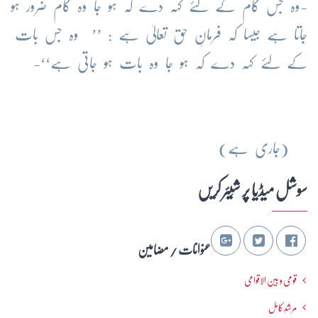
-وہ جس کام کے لئے کہہ دے کہ ہو جا وہ کام ضرور ہو
جاتا ہے جیسا کہ فرمانِ حق تعالیٰ ہے : ’’ وہ جس بات
کے لئے کہہ دے کہ ہو جا وہ بات ہو جاتی ہے‘‘-
(جاری ہے)
سوشل میڈیا پر شِیئر کریں
عنوانات / مضامین
قومی و بین الاقوامی
مرشدِ کامل