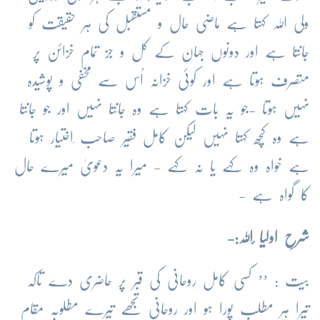
ولی اللہ کہتا ہے ماضی حال و مستقبل کی ہر حقیقت کو
جانتا ہے اور دونوں جہان کے کل و جز تمام خزائن پر
متصرف ہوتا ہے اور کوئی خزانہ اُس سے مخفی و پوشیدہ
نہیں ہوتا -جو یہ بات کہتا ہے وہ جانتا نہیں اور جو جانتا
ہے وہ کچھ کہتا نہیں لیکن کامل فقیر صاحب ِاختیار ہوتا
ہے خواہ وہ کہے یا نہ کہے - میرا یہ دعویٰ میرے حال
کا گواہ ہے -
شرحِ اولیا ٔاللہ:-
بیت : ’’ کسی کامل روحانی کی قبر پر حاضری دے تاکہ
تیرا ہر مطلب پورا ہو اور روحانی تجھے تیرے مطلوبہ مقام