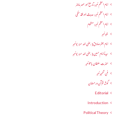
امام اعظم نمبر: تاریخ اور عصرِ حاضر
امام اعظم نمبر : حدیث اور فقہ حنفی
امام اعظم نمبر: منظوم
غزہ نمبر
امام جعفرصادق(رضی اللہ عنہ) نمبر
سیدنا امام حسین(رضی اللہ عنہ) نمبر
حضرت سلطان باھوؒ نمبر
فنِ تعمیر نمبر
گوشہ قرآن و رمضان
Editorial
Introduction
Political Theory