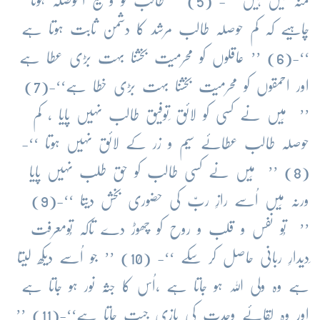
منہ میں ہیں ‘‘- (5) ’’ طالب کو وسیع الحوصلہ ہونا
چاہیے کہ کم حوصلہ طالب مرشد کا دشمن ثابت ہوتا ہے
‘‘-(6) ’’ عاقلوں کو محرمیت بخشنا بہت بڑی عطا ہے
اور احمقوں کو محرمیت بخشنا بہت بڑی خطا ہے‘‘-(7)
’’ مَیں نے کسی کو لائق ِتوفیق طالب نہیں پایا ، کم
حوصلہ طالب عطائے سیم و زر کے لائق نہیں ہوتا ‘‘-
(8) ’’ مَیں نے کسی طالب کو حق طلب نہیں پایا
ورنہ مَیں اُسے رازِ ربّ کی حضوری بخش دیتا ‘‘-(9)
’’ تُو نفس و قلب و روح کو چھوڑ دے تاکہ تُومعرفت
ِدیدارِ ربانی حاصل کر سکے ‘‘- (10) ’’ جو اُسے دیکھ لیتا
ہے وہ ولی اللہ ہو جاتا ہے ،اُس کا جثّہ نور ہو جاتا ہے
اور وہ لقائے وحدت کی بازی جیت جاتا ہے‘‘-(11) ’’