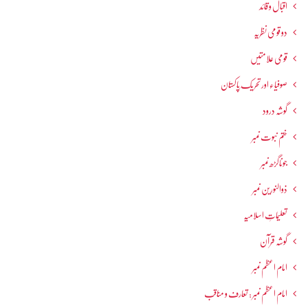
اقبال و قائد
دو قومی نظریہ
قومی علامتیں
صوفیاء اور تحریک ِپاکستان
گوشہ درود
ختم نبوت نمبر
جوناگڑھ نمبر
ذوالنورین نمبر
تعلیماتِ اسلامیہ
گوشہ قرآن
امام اعظم نمبر
امام اعظم نمبر : تعارف و مناقب