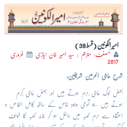
امیر الکونین (قسط 39)
مصنف: مترجم : سید امیر خان نیازی
فروری
2017
شرحِ حاجی الحرمین شریفین:
بعض لوگ حاجی ٔحرم ہوتے ہیں اور بعض حاجی ٔکرم
ہوتے ہیں -جو آدمی وجودِ خاص کے ساتھ کامل اخلاص و
اعتقاد سے حرمِ کعبہ میں داخل ہو کر خانہ کعبہ کا طواف