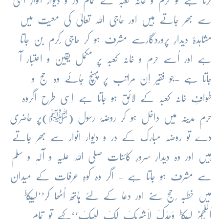
کرتا ہے تو حرم و خانہ کعبہ کے تمام در و دیوار انوارِ الٰہی
سے بھر جاتے ہیں اور حاجی اللہ تعالیٰ کی معیت میں
مشاہدۂ دیدارِ پروردگارسے مشرف ہو کر حاجی ٔکرم بن جاتا
ہے اور اُسے حرم و خانہ کعبہ پر مکمل یقین و اعتبار آ
جاتا ہے -جو فقیر اِن مراتب پر پہنچ جائے وہ حج و
طوافِ خانہ کعبہ کے لائق ہو جاتا ہے-اِسی طرح اگروہ
حرمِ مدینہ میں داخل ہو کر روضۂ رسول (ﷺ)پر حاضری
دے تو روضہ مبارک کے در و دیوار انوار سے بھر جاتے
ہیں اور وہ دیدارِ سرورِ کائنات صلی اللہ علیہ و آلہٖ و سلم
سے مشرف ہو جاتا ہے - اگر وہ کوہِ عرفات کے میدان
ط
میں خطبہ ٔحج سنے اور دعا کے لئے ہاتھ اُٹھا کر
’’لَبَّیْکَ
ط
اَللّٰھُمَّ لَبَّیْکَ
وَحْدَکَ لَاشَرِیْکَ لَکَ لَبَّیْکَ‘‘
کہے تو تمام