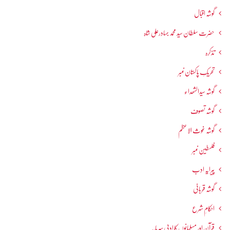
گوشہ اقبال
حضرت سلطان سید محمد بہادرعلی شاہ
تذکرہ
تحریکِ پاکستان نمبر
گوشہ سیدالشھداء
گوشہ تصوف
گوشہ غوث الاعظم
فلسطین نمبر
پیرایہ ادب
گوشہ قربانی
احکامِ شرع
قرآن اور مسلمانوں کا ادبی سرمایہ