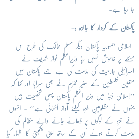
جا رہا ہے-
پاکستان کے کردار کا جائزہ :-
اِسلامی جمہوریّہ پاکستان دیگر مسلم ممالک کی طرح اس
مسئلے پر خاموش نہیں رہا وزیراعظم نواز شریف نے
اسرائیلی جارحیت کی مذمت کی ہے جِسے پاکستان میں
متعین فلسطین کے سفیرِ محترم نے بھی سراہا اور کہا کہ
’’اِسلامی دُنیا میں وزیرِ اعظم پاکستان پہلی شخصیت ہیں
جنہوں نے مظلومینِ غزہ کیلئے آواز اُٹھائی ہے‘‘ - انہوں
نے غزہ کے لوگوں پر ڈھائے جانے والے مظالم کی
مذمت کرتے ہوئے اُن کے ساتھ اپنی یکجہتی کا اظہار کیا