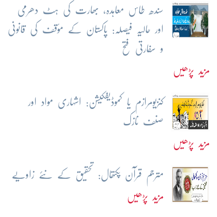
سندھ طاس معاہدہ، بھارت کی ہٹ دھرمی
اور حالیہ فیصلہ: پاکستان کے مؤقف کی قانونی
و سفارتی فتح
مزید پڑھیں
کنزیومرازم یا کموڈیفکیشن: اشہاری مواد اور
صنف نازک
مزید پڑھیں
مترجم قرآن پکتھال: تحقیق کے نئے زاویے
مزید پڑھیں