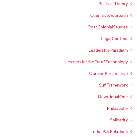
Political Theory
Cognitive Approach
Post Colonial Studies
Legal Context
Leadership Paradigm
Lessons for the Era of Technology
Quranic Perspective
Sufi Framework
Devotional Ode
Philosophy
Solidarity
Indo-Pak Relations