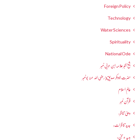
Foreign Policy
Technology
Water Sciences
Spirituality
National Ode
شیخ اکبر علامہ ابن عربی نمبر
حضرت ابوبکر صدیق(رضی اللہ عنہ) نمبر
عالمِ اسلام
قرآن نمبر
دینی تناظر:
جدید تناظرات:
ہدیہ ءِسُخن: