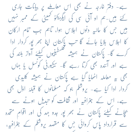
ہے- دفترِ خارجہ نے بھی اس معاملے پر بیانات جاری
کئے ہیں-ہم او آئی سی کی ایگزیکٹو کمیٹی کے ممبر نہیں
ہیں جس کا حالیہ دنوں اجلاس ہوا، تاہم جب تمام ارکان
کا اجلاس بلایا جائے گا تب پاکستان اپنا بھر پور کردار ادا
کرے گا- پاکستان نے ہمیشہ فلسطینیوں کیلئے آواز بلند کی
ہے اور آئندہ بھی کرتا رہے گا- سیکیورٹی کونسل یا جہاں
بھی یہ معاملہ اٹھایا گیا ہے پاکستان نے ہمیشہ کلیدی
کردار ادا کیا ہے- یروشلم جو کہ مسلمانوں کا قبلۂ اوّل بھی
ہے، اس کے جغرافیہ اور ثقافت کو تبدیل ہونے سے
بچانے کیلئے پاکستان نے بھر پور جدو جہد کی اور اقوامِ متحدہ
سے قرارداد پاس کروائی جس کا مقصد یروشلم کے جغرافیہ،