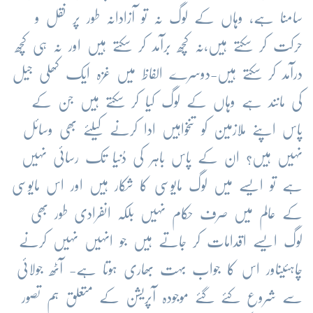
سامنا ہے، وہاں کے لوگ نہ تو آزادانہ طور پر نقل و
حرکت کر سکتے ہیں،نہ کچھ برآمد کر سکتے ہیں اور نہ ہی کچھ
درآمد کر سکتے ہیں-دوسرے الفاظ میں غزہ ایک کھلی جیل
کی مانند ہے وہاں کے لوگ کیا کر سکتے ہیں جن کے
پاس اپنے ملازمین کو تنخواہیں ادا کرنے کیلئے بھی وسائل
نہیں ہیں؟ ان کے پاس باہر کی دُنیا تک رسائی نہیں
ہے تو ایسے میں لوگ مایوسی کا شکار ہیں اور اس مایوسی
کے عالم میں صرف حکام نہیں بلکہ انفرادی طور بھی
لوگ ایسے اقدامات کر جاتے ہیں جو انہیں نہیں کرنے
چاہئیںاور اس کا جواب بہت بھاری ہوتا ہے- آٹھ جولائی
سے شروع کئے گئے موجودہ آپریشن کے متعلق ہم تصور