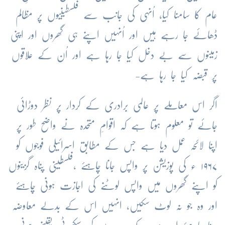
عام کا سامنا کیا، اُنہی کی جانب سے فلسطینیوں پر مظالم
ڈھائے جا رہے ہیں اور اُنہیں اپنے ہی گھروں اور اپنی
زمینوں سے بے دخل کیا جا رہا ہے اور اُن کے علاقوں
پر قبضہ کیا جا رہا ہے-
اگر اس معاملے پر عالمی برادری کے کردار پر نظر دوڑائی
جائے تو معلوم ہوتا ہے کہ اقوامِ متحدہ نے واضح طور پر
اپنا لائحہ عمل دیا ہے جس کے مطابق اسرائیلی فوجوں کو
۱۹۶۷ ء کی پوزیشن پر واپس جانا چاہئے ،فلسطینی پناہ گزینوں
کو اپنے گھروں میں واپس لوٹنے کی اجازت ہونی چاہئے
اور وہ جو نہ لوٹ سکیں، انہیں اس کے بدلے معاوضہ