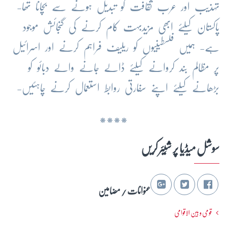
تہذیب اور عرب ثقافت کو تبدیل ہونے سے بچانا تھا-
پاکستان کیلئے ابھی مزیدبہت کام کرنے کی گنجائش موجود
ہے- ہمیں فلسطینیوں کو ریلیف فراہم کرنے اور اسرائیل
پر مظالم بند کروانے کیلئے ڈالے جانے والے دبائو کو
بڑھانے کیلئے اپنے سفارتی روابط استعمال کرنے چاہئیں-
****
سوشل میڈیا پر شِیئر کریں
عنوانات / مضامین
قومی و بین الاقوامی