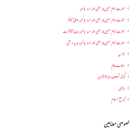
حضرت امام حسین(رضی اللہ عنہ ) نمبر
حضرت امام حسین(رضی اللہ عنہ ) نمبر: دینی تناظر
حضرت امام حسین(رضی اللہ عنہ ) نمبر: جدید تناظرات
حضرت امام حسین(رضی اللہ عنہ ) نمبر: ہدیہ ءِ سُخن
اداریہ
صلاےعام
گوشہ تصوف و باھُو شناسی
مذہبی
تاریخ اسلام
خصوصی مضامین