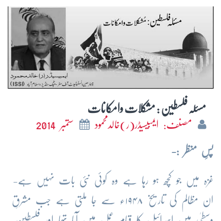
مسئلہ فلسطین : مشکلات وامکانات
مصنف: ایمبیسیڈر(ر)خالدمحمود
ستمبر 2014
پسِ منظر :-
غزہ میں جو کچھ ہو رہا ہے وہ کوئی نئی بات نہیں ہے-
ان مظالم کی تاریخ ۱۹۴۸ء سے جا ملتی ہے جب مشرقِ
وسطیٰ میں اسرائیل کا قیام عمل میں آیا تھا اور فلسطین