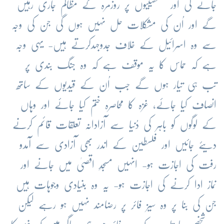
جائے گی اور فلسطینیوں پر روزمرہ کے مظالم جاری رہیں
گے اور اُن کی مشکلات حل نہیں ہوں گی جن کی وجہ
سے وہ اسرائیل کے خلاف جدوجہدکرتے ہیں- یہی وجہ
ہے کہ حماس کا یہ موقف ہے کہ وہ جنگ بندی پر
تب ہی تیار ہوں گے جب اُن کے قیدیوں کے ساتھ
انصاف کیا جائے، غزہ کا محاصرہ ختم کیا جائے اور وہاں
کے لوگوں کو باہر کی دُنیا سے آزادانہ تعلقات قائم کرنے
دیئے جائیں اور فلسطین کے اندر بھی آزادی سے آمدو
رفت کی اجازت ہو- انہیں مسجدِ اقصیٰ میں جانے اور
نماز ادا کرنے کی اجازت ہو- یہ وہ بنیادی وجوہات ہیں
جن کی بنا پر وہ سیز فائر پر رضامند نہیں ہو رہے لیکن