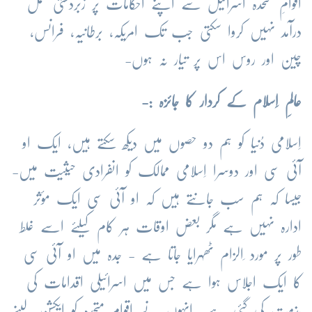
اقوامِ متحدہ اسرائیل سے اپنے احکامات پر زبردستی عمل
درآمد نہیں کروا سکتی جب تک امریکہ، برطانیہ، فرانس،
چین اور روس اس پر تیار نہ ہوں-
عالمِ اِسلام کے کردار کا جائزہ :-
اِسلامی دُنیا کو ہم دو حصوں میں دیکھ سکتے ہیں، ایک او
آئی سی اور دوسرا اِسلامی ممالک کو انفرادی حیثیت میں-
جیسا کہ ہم سب جانتے ہیں کہ او آئی سی ایک مؤثر
ادارہ نہیں ہے مگر بعض اوقات ہر کام کیلئے اسے غلط
طور پر مورد ِالزام ٹھہرایا جاتا ہے - جدہ میں او آئی سی
کا ایک اجلاس ہوا ہے جس میں اسرائیلی اقدامات کی
مذمت کی گئی ہے- انہوں نے اقوامِ متحدہ کو ایکشن لینے