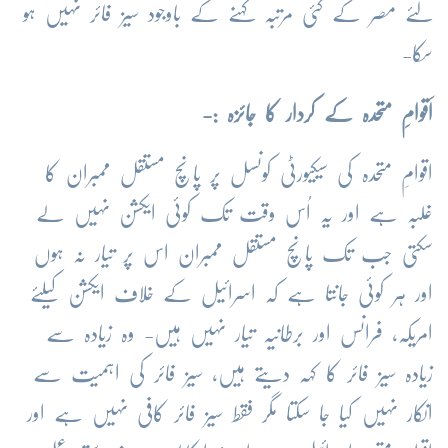
لئے مصر کے کئی مرتبہ کہنے کے باوجود سیز فائر نہیں ہو
سکا-
اَقوامِ متحدہ کے کردار کا جائزہ :-
اقوامِ متحدہ کی سیکیورٹی کونسل پر پانچ مستقل ممبران کا
غلبہ ہے اور یہ اُس وقت تک کوئی ایکشن نہیں لے
سکتی جب تک پانچ مستقل ممبران اس پر تیار نہ ہوں
اور ہر کوئی جانتا ہے کہ اسرائیل کے خلاف ایکشن کیلئے
امریکہ، فرانس اور برطانیہ تیار نہیں ہیں- وہ زیادہ سے
زیادہ سیز فائر کا کہہ دیتے ہیں، سیز فائر کی اہمیت سے
انکار نہیں کیا جا سکتا مگر فقط سیز فائر کافی نہیں ہے اور