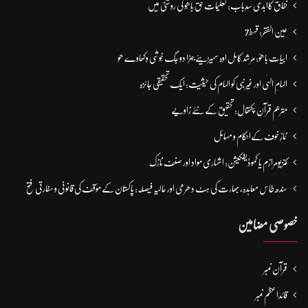
نفاق کاابدی سدِباب: تعلیمات حق باھُو کی روشنی میں
عین الفقر: قسط7
ابیات باھوؒ: مُرشد کامِل اوہ سہیڑیئے جہڑا دو جگ خُوشی وِکھاوے ھو
الہامِ الہٰی اور غیر نبی کو الہام کی حیثیت: ایک تحقیقی جائزہ
مترجم قرآن پکتھال: تحقیق کے نئے زاویے
نمازِ خوف کےاحکام و مسائل
کنزیومرازم یا کموڈیفکیشن: اشہاری مواد اور صنف نازک
سندھ طاس معاہدہ، بھارت کی ہٹ دھرمی اور حالیہ فیصلہ: پاکستان کے مؤقف کی قانونی و سفارتی فتح
خصوصی مضامین
قرآن نمبر
قائداعظم نمبر