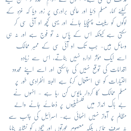
کیلئے کہا، مسلم دُنیا اور عالمی برادری پر زور دیا کہ غزہ کے
لوگوں کو ریلیف پہنچایا جائے اور یہی کچھ او آئی سی کر
سکتی ہے کیونکہ اس کے پاس نہ تو فوج ہے اور نہ ہی
وسائل ہیں- جب تک او آئی سی کے ممبر ممالک
اسے ایک مؤثر ادارہ نہیں بناتے، اس سے زیادہ
اقدامات کی توقع نہیں کی جاسکتی اور اسے اپنے محدود
اختیارات کو ہی استعمال کرنا ہے البتہ انفرادی طور پر
مسلم ممالک کا کردار مایوس کن رہا ہے - انہوں نے
بے باک انداز میں فلسطینیوں پر ڈھائے جانے والے
مظالم پر آواز نہیں اٹھائی ہے- اسرائیل کی جانب سے
نہ صرف حماس بلکہ معصوم عورتوں اور بچوں کو نشانہ بنایا