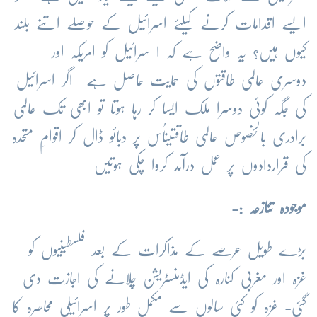
ایسے اقدامات کرنے کیلئے اسرائیل کے حوصلے اتنے بلند
کیوں ہیں؟ یہ واضح ہے کہ ا سرائیل کو امریکہ اور
دوسری عالمی طاقتوں کی حمایت حاصل ہے- اگر اسرائیل
کی جگہ کوئی دوسرا ملک ایسا کر رہا ہوتا تو ابھی تک عالمی
برادری بالخصوص عالمی طاقتیںاُس پر دبائو ڈال کر اقوامِ متحدہ
کی قراردادوں پر عمل درآمد کروا چکی ہوتیں-
موجودہ تنازعہ :-
بڑے طویل عرصے کے مذاکرات کے بعد فلسطینیوں کو
غزہ اور مغربی کنارہ کی ایڈمنسٹریشن چلانے کی اجازت دی
گئی- غزہ کو کئی سالوں سے مکمل طور پر اسرائیلی محاصرہ کا