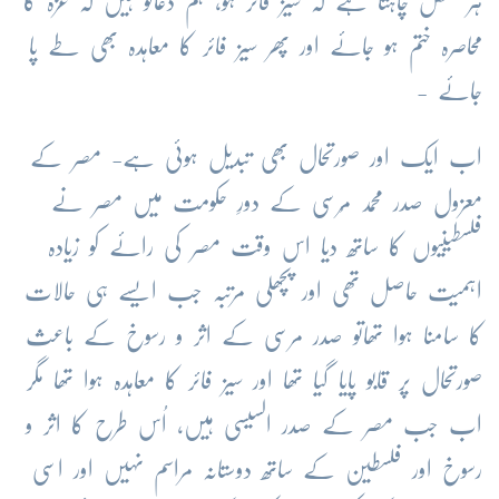
ہر شخص چاہتا ہے کہ سیز فائر ہو، ہم دعاگو ہیں کہ غزہ کا
محاصرہ ختم ہو جائے اور پھر سیز فائر کا معاہدہ بھی طے پا
جائے -
اب ایک اور صورتحال بھی تبدیل ہوئی ہے- مصر کے
معزول صدر محمد مُرسی کے دورِ حکومت میں مصر نے
فلسطینیوں کا ساتھ دیا اس وقت مصر کی رائے کو زیادہ
اہمیت حاصل تھی اور پچھلی مرتبہ جب ایسے ہی حالات
کا سامنا ہوا تھاتو صدر مرسی کے اثر و رسوخ کے باعث
صورتحال پر قابو پایا گیا تھا اور سیز فائر کا معاہدہ ہوا تھا مگر
اب جب مصر کے صدر السیسی ہیں، اُس طرح کا اثر و
رسوخ اور فلسطین کے ساتھ دوستانہ مراسم نہیں اور اسی