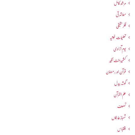
مرشدِ کامل
معاشرتی
فکرحقیقی
تعلیمات غوثیہ
یومِ آزادی
کشمیرجنت نظیر
قرآن اور رمضان
گوشہ بیدل
علم القرآن
تصوف
شھبازِ عارفاں
اقتباس