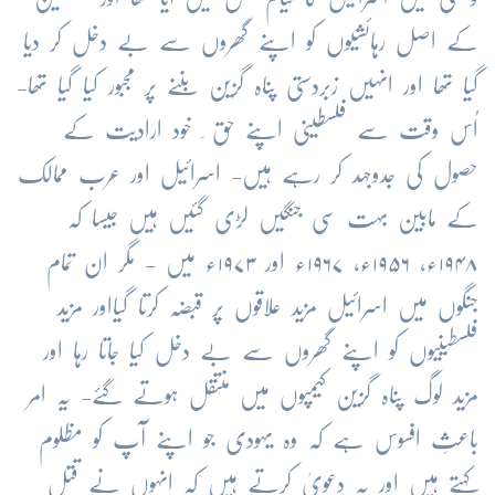
کے اصل رہائشیوں کو اپنے گھروں سے بے دخل کر دیا
گیا تھا اور انہیں زبردستی پناہ گزین بننے پر مجبور کیا گیا تھا-
اُس وقت سے فلسطینی اپنے حق ِ خود ارادیت کے
حصول کی جدوجہد کر رہے ہیں- اسرائیل اور عرب ممالک
کے مابین بہت سی جنگیں لڑی گئیں ہیں جیسا کہ
۱۹۴۸ء، ۱۹۵۶ء، ۱۹۶۷ء اور ۱۹۷۳ء میں - مگر ان تمام
جنگوں میں اسرائیل مزید علاقوں پر قبضہ کرتا گیااور مزید
فلسطینیوں کو اپنے گھروں سے بے دخل کیا جاتا رہا اور
مزید لوگ پناہ گزین کیمپوں میں منتقل ہوتے گئے- یہ امر
باعثِ افسوس ہے کہ وہ یہودی جو اپنے آپ کو مظلوم
کہتے ہیں اور یہ دعویٰ کرتے ہیں کہ انہوں نے قتلِ