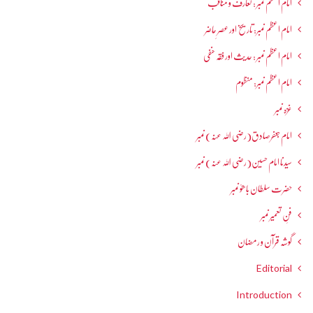
امام اعظم نمبر : تعارف و مناقب
امام اعظم نمبر: تاریخ اور عصرِ حاضر
امام اعظم نمبر : حدیث اور فقہ حنفی
امام اعظم نمبر: منظوم
غزہ نمبر
امام جعفرصادق(رضی اللہ عنہ) نمبر
سیدنا امام حسین(رضی اللہ عنہ) نمبر
حضرت سلطان باھوؒ نمبر
فنِ تعمیر نمبر
گوشہ قرآن و رمضان
Editorial
Introduction