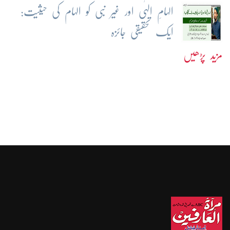
الہامِ الہٰی اور غیر نبی کو الہام کی حیثیت:
ایک تحقیقی جائزہ
مزید پڑھیں