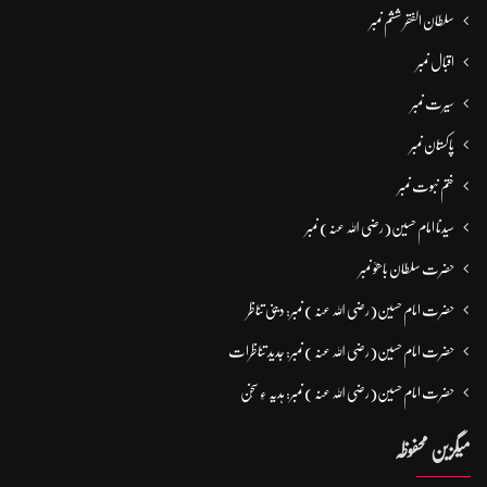
سلطان الفقر ششم نمبر
اقبال نمبر
سیرت نمبر
پاکستان نمبر
ختم نبوت نمبر
سیدنا امام حسین(رضی اللہ عنہ) نمبر
حضرت سلطان باھوؒ نمبر
حضرت امام حسین(رضی اللہ عنہ ) نمبر: دینی تناظر
حضرت امام حسین(رضی اللہ عنہ ) نمبر: جدید تناظرات
حضرت امام حسین(رضی اللہ عنہ ) نمبر: ہدیہ ءِ سُخن
میگزین محفوظہ