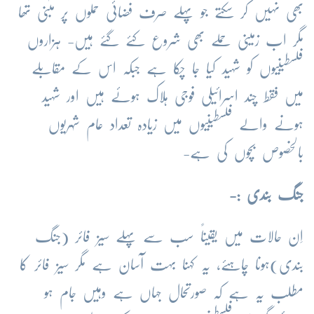
بھی نہیں کر سکتے جو پہلے صرف فضائی حملوں پر مبنی تھا
مگر اب زمینی حملے بھی شروع کئے گئے ہیں- ہزاروں
فلسطینیوں کو شہید کیا جا چکا ہے جبکہ اس کے مقابلے
میں فقط چند اسرائیلی فوجی ہلاک ہوئے ہیں اور شہید
ہونے والے فلسطینیوں میں زیادہ تعداد عام شہریوں
بالخصوص بچوں کی ہے-
جنگ بندی :-
اِن حالات میں یقیناً سب سے پہلے سیز فائر (جنگ
بندی)ہونا چاہئے، یہ کہنا بہت آسان ہے مگر سیز فائر کا
مطلب یہ ہے کہ صورتحال جہاں ہے وہیں جام ہو