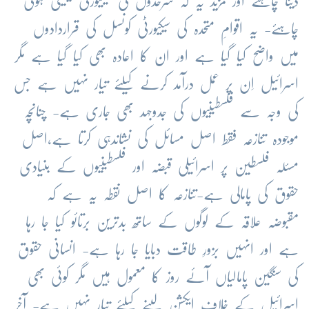
دینا چاہئے اور مزید یہ کہ سرحدوں کی سیکیورٹی یقینی ہونی
چاہئے- یہ اقوامِ متحدہ کی سیکیورٹی کونسل کی قراردادوں
میں واضح کیا گیا ہے اور ان کا اعادہ بھی کیا گیا ہے مگر
اسرائیل اِن پر عمل درآمد کرنے کیلئے تیار نہیں ہے جس
کی وجہ سے فلسطینیوں کی جدوجہد بھی جاری ہے- چنانچہ
موجودہ تنازعہ فقط اصل مسائل کی نشاندہی کرتا ہے،اصل
مسئلہ فلسطین پر اسرائیلی قبضہ اور فلسطینیوں کے بنیادی
حقوق کی پامالی ہے-تنازعہ کا اصل نقطہ یہ ہے کہ
مقبوضہ علاقہ کے لوگوں کے ساتھ بدترین برتائو کیا جا رہا
ہے اور انہیں بزورِ طاقت دبایا جا رہا ہے- انسانی حقوق
کی سنگین پامالیاں آئے روز کا معمول ہیں مگر کوئی بھی
اسرائیل کے خلاف ایکشن لینے کیلئے تیار نہیں ہے- آخر