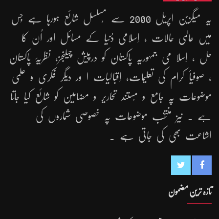
یہ میگزین اپریل 2000 سے مُسلسل شائع ہورہا ہے جِس
میں عالمی حالات ، اِسلامی دُنیا کے مسائل اور اُن کا
حل ، اِسلا می جمہوریّہ پاکستان کو درپیش چیلنجز، نظریۂ پاکستان
، صوفیأ کرام کی تعلیمات، اِقبالیات ا ور دیگر فکری و علمی
موضوعات پہ جامع و مُستند تحاریر و مضامین کو شائع کیا جاتا
ہے ۔ نیز منتخب موضوعات پہ خصوصی شماروں کی
اشاعت بھی کی جاتی ہے ۔
تازہ ترین مضمون