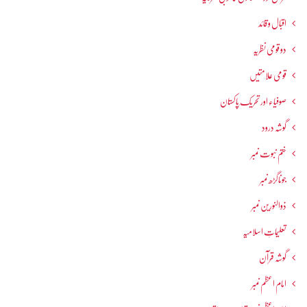
اقبال و قائد
دو قومی نظریہ
قومی علامتیں
صوفیاء اور تحریک ِپاکستان
گوشہ درود
ختم نبوت نمبر
جوناگڑھ نمبر
ذوالنورین نمبر
تعلیماتِ اسلامیہ
گوشہ قرآن
امام اعظم نمبر